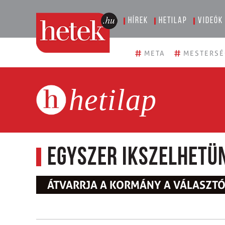
Hírek
Hetilap
Videók
#
#
META
MESTERSÉ
hetilap
Egyszer ikszelhetü
ÁTVARRJA A KORMÁNY A VÁLASZT