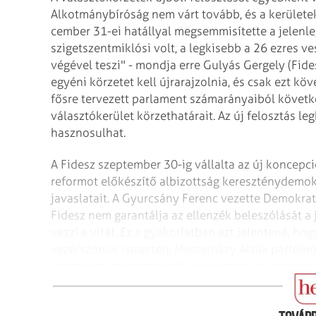
Alkotmánybíróság nem várt tovább, és a kerülete
cem­ber 31-ei hatállyal megsemmisítette a jelenle
szigetszentmiklósi volt, a legkisebb a 26 ezres v
végével teszi" - mondja erre Gulyás Gergely (Fides
egyéni körzetet kell újrarajzolnia, és csak ezt köv
fősre tervezett parlament számarányaiból követ
választókerület körzethatárait. Az új felosztás 
hasznosulhat.
A Fidesz szeptember 30-ig vállalta az új koncepci
reformot előkészítő albizottság kereszténydemok
javaslatait. A Gyurcsány Ferenc vezette Demokrati
Fidesz nem garantálja az ellenzék beleszólását a 
veszi a vitát. Ez a gyakorlatban azt jelentené, hog
vezérszónok ismerteti. Mesterházy Attila pártelnök
vonatkozó stratégiájának kialakításakor, amely s
választásba „menekülne".