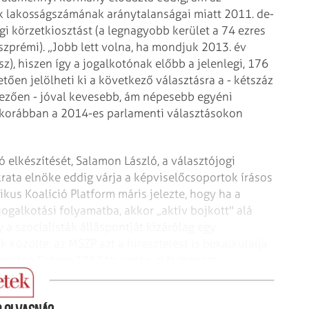
k lakosságszámának aránytalanságai miatt 2011. de­-
gi körzetkiosztást (a legnagyobb kerület a 74 ezres
eszprémi). „Jobb lett volna, ha mondjuk 2013. év
z), hiszen így a jogalkotónak előbb a jelenlegi, 176
etően jelölheti ki a következő választásra a - kétszáz
kezően - jóval kevesebb, ám népesebb egyéni
legkorábban a 2014-es parlamenti választásokon
ó elkészítését, Salamon László, a választójogi
rata elnöke eddig várja a képviselőcsoportok írásos
kus Koalíció Platform máris jelezte, hogy ha a
jogalkotási folyamatba, akkor „aktív bojkott" alá
y a szocialisták álláspontját kizárólag egy
 közölte: az MSZP azt a híresztelést is bekalkulálja
zerint a Fidesz 2012 tavaszán előrehozott