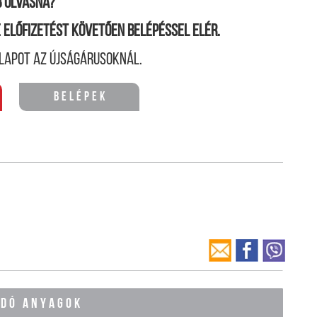
 olvasná?
ne előfizetést követően belépéssel elér.
lapot az újságárusoknál.
Belépek
ÓDÓ ANYAGOK