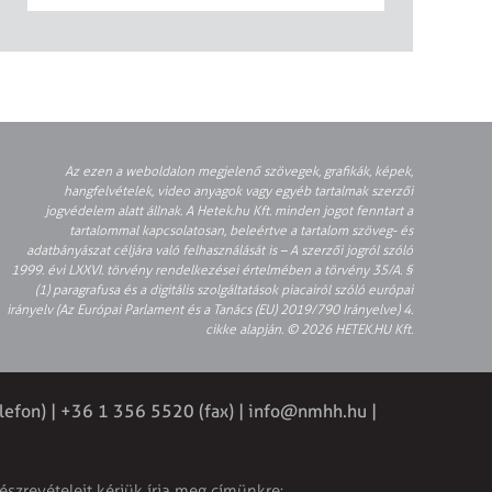
Az ezen a weboldalon megjelenő szövegek, grafikák, képek,
hangfelvételek, video anyagok vagy egyéb tartalmak szerzői
jogvédelem alatt állnak. A Hetek.hu Kft. minden jogot fenntart a
tartalommal kapcsolatosan, beleértve a tartalom szöveg- és
adatbányászat céljára való felhasználását is – A szerzői jogról szóló
1999. évi LXXVI. törvény rendelkezései értelmében a törvény 35/A. §
(1) paragrafusa és a digitális szolgáltatások piacairól szóló európai
irányelv (Az Európai Parlament és a Tanács (EU) 2019/790 Irányelve) 4.
cikke alapján. © 2026 HETEK.HU Kft.
lefon) | +36 1 356 5520 (fax) |
info@nmhh.hu
|
észrevételeit kérjük írja meg címünkre: