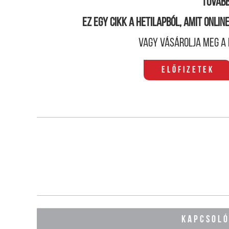
Tovább
Ez egy cikk a hetilapból, amit onli
Vagy vásárolja meg a 
Előfizetek
KAPCSOL