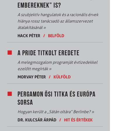
EMBEREKNEK” IS?
A szubjektív hangulatok és a racionális érvek
hiánya rossz tanácsadó az államszervezet
átalakításánál
»
HACK PÉTER
/
BELFÖLD
A PRIDE TITKOLT EREDETE
A melegmozgalom programját évtizedekkel
ezelőtt megírták
»
MORVAY PÉTER
/
KÜLFÖLD
PERGAMON ŐSI TITKA ÉS EURÓPA
SORSA
Hogyan került a „Sátán oltára” Berlinbe?
»
DR. KULCSÁR ÁRPÁD
/
HIT ÉS ÉRTÉKEK