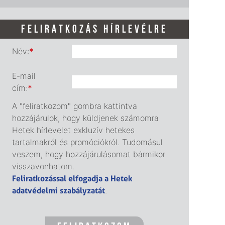
FELIRATKOZÁS HÍRLEVÉLRE
Név:
*
E-mail
cím:
*
A "feliratkozom" gombra kattintva
hozzájárulok, hogy küldjenek számomra
Hetek hírlevelet exkluzív hetekes
tartalmakról és promóciókról. Tudomásul
veszem, hogy hozzájárulásomat bármikor
visszavonhatom.
Feliratkozással elfogadja a Hetek
adatvédelmi szabályzatát
.