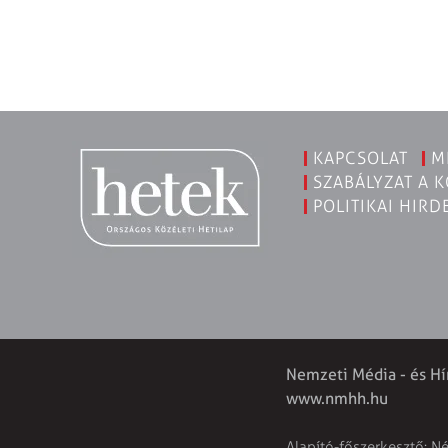
KAPCSOLAT
M
SZABÁLYZAT A 
POLITIKAI HIRD
Nemzeti Média - és Hí
www.nmhh.hu
Alapító-főszerkesztő: N