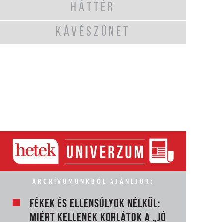
HÁTTÉR
KÁVÉSZÜNET
ARCHÍVUMUNKBÓL AJÁNLJUK:
FÉKEK ÉS ELLENSÚLYOK NÉLKÜL:
MIÉRT KELLENEK KORLÁTOK A „JÓ