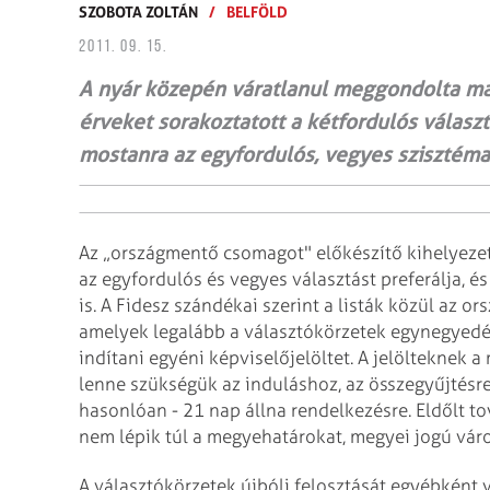
SZOBOTA ZOLTÁN
/
BELFÖLD
2011. 09. 15.
A nyár közepén váratlanul meggondolta ma
érveket sorakoztatott a kétfordulós válasz
mostanra az egyfordulós, vegyes szisztéma m
Az „országmentő csomagot" előkészítő kihelyezett
az egyfordulós és vegyes választást preferálja, é
is. A Fidesz szándékai szerint a listák közül az 
amelyek legalább a választókörzetek egynegyedé
indítani egyéni képviselőjelöltet. A jelölteknek 
lenne szükségük az induláshoz, az összegyűjtésr
hasonlóan - 21 nap állna rendelkezésre. Eldőlt to
nem lépik túl a megyehatárokat, megyei jogú vár
A választókörzetek újbóli felosztását egyébként