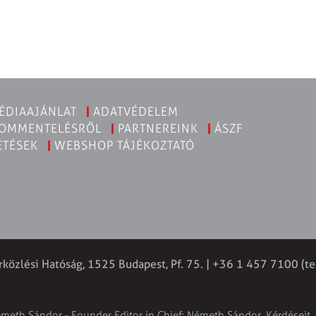
ÉDIAAJÁNLAT
ADATVÉDELEM
KOMMENTELÉSRŐL
PARTNEREINK
ÁSZF
ETÉSEK
WEBSHOP TÁJÉKOZTATÓ
rközlési Hatóság, 1525 Budapest, Pf. 75. | +36 1 457 7100 (te
émeth Sándor - Founder Editor in Chief: Németh Sándor. Kérdéseit, 