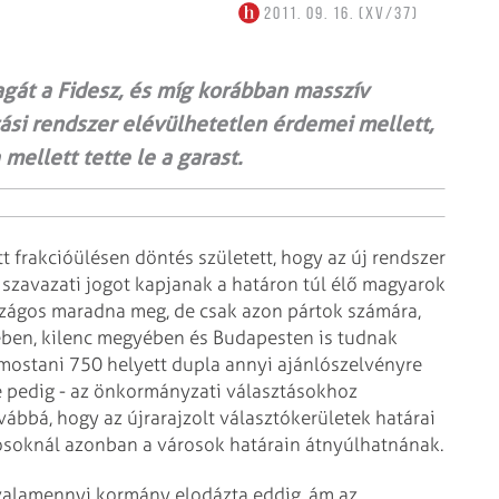
2011. 09. 16. (XV/37)
gát a Fidesz, és míg korábban masszív
tási rendszer elévülhetetlen érdemei mellett,
ellett tette le a garast.
 frakcióülésen döntés született, hogy az új rendszer
s szavazati jogot kapjanak a határon túl élő magyarok
országos maradna meg, de csak azon pártok számára,
ben, kilenc megyében és Budapesten is tudnak
a mostani 750 helyett dupla annyi ajánlószelvényre
e pedig - az önkormányzati választásokhoz
vábbá, hogy az újrarajzolt választókerületek határai
osoknál azonban a városok határain átnyúlhatnának.
 valamennyi kormány elodázta eddig, ám az