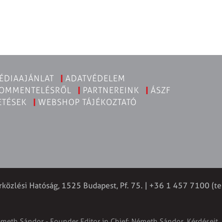
ÉDIAAJÁNLAT
ADATVÉDELEM
KOMMENTELÉSRŐL
PARTNEREINK
ÁSZF
ETÉSEK
WEBSHOP TÁJÉKOZTATÓ
rközlési Hatóság, 1525 Budapest, Pf. 75. | +36 1 457 7100 (te
émeth Sándor - Founder Editor in Chief: Németh Sándor. Kérdéseit, 