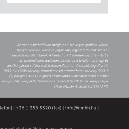
Az ezen a weboldalon megjelenő szövegek, grafikák, képek,
hangfelvételek, video anyagok vagy egyéb tartalmak szerzői
jogvédelem alatt állnak. A Hetek.hu Kft. minden jogot fenntart a
tartalommal kapcsolatosan, beleértve a tartalom szöveg- és
adatbányászat céljára való felhasználását is – A szerzői jogról szóló
1999. évi LXXVI. törvény rendelkezései értelmében a törvény 35/A. §
(1) paragrafusa és a digitális szolgáltatások piacairól szóló európai
irányelv (Az Európai Parlament és a Tanács (EU) 2019/790 Irányelve) 4.
cikke alapján. © 2026 HETEK.HU Kft.
lefon) | +36 1 356 5520 (fax) |
info@nmhh.hu
|
észrevételeit kérjük írja meg címünkre: