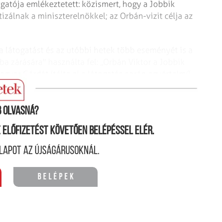
gatója emlékeztetett: közismert, hogy a Jobbik
zálnak a miniszterelnökkel; az Orbán-vizit célja az
 a látogatást és az utóbbi hetek több eseményét is a
nba zárására" használta fel: „Orbán Viktor a Jobbik
Magyar Gárdát ítélte el a látogatás során egyértelmű
ártot is elmarasztalta."
 olvasná?
ne előfizetést követően belépéssel elér.
lapot az újságárusoknál.
Belépek