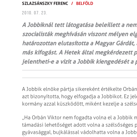
SZLAZSÁNSZKY FERENC
/
BELFÖLD
2010. 07. 23.
A Jobbiknál tett látogatása beleillett a n
szocialisták meghívásán viszont mélyen el
határozottan elutasította a Magyar Gárdát
más kifogást. A Hetek által megkérdezett p
jelentheti-e a vizit a Jobbik kiengedését a 
A Jobbik elnöke pártja sikereként értékelte Orbán
azt bizonyította, hogy elfogadja a Jobbikot. Ez j
kormány azzal küszködött, miként kezelje a széls
„Ha Orbán Viktor nem fogadta volna el a Jobbik
támadási lehetőséget adott volna a szélsőséges 
gyávasággal, bujkálással vádolhatta volna a Job