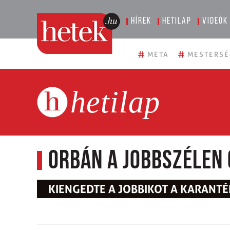
Hírek
Hetilap
Videók
#
#
META
MESTERSÉ
hetilap
Orbán a jobbszélen 
KIENGEDTE A JOBBIKOT A KARANT