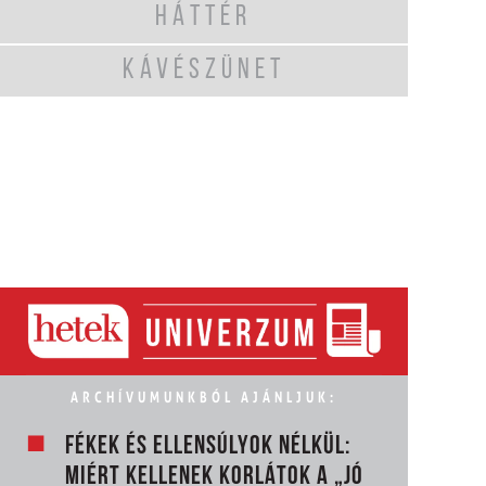
HÁTTÉR
KÁVÉSZÜNET
ARCHÍVUMUNKBÓL AJÁNLJUK:
FÉKEK ÉS ELLENSÚLYOK NÉLKÜL:
MIÉRT KELLENEK KORLÁTOK A „JÓ