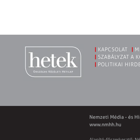
KAPCSOLAT
M
SZABÁLYZAT A 
POLITIKAI HIRD
Nemzeti Média - és Hí
www.nmhh.hu
Alapító-főszerkesztő: N