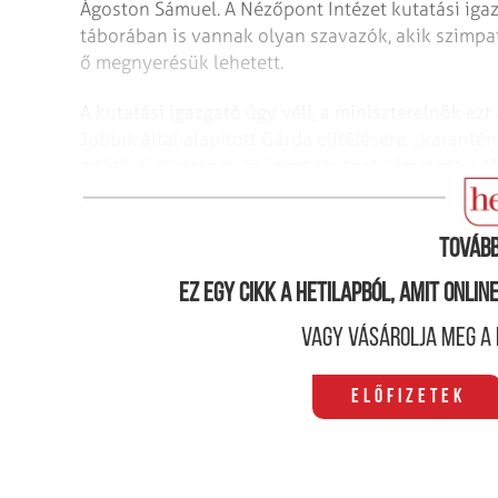
Ágoston Sámuel. A Nézőpont Intézet kutatási igaz
táborában is vannak olyan szavazók, akik szimpati
ő megnyerésük lehetett.
A kutatási igazgató úgy véli, a miniszterelnök ezt
Jobbik által alapított Gárda elítélésére, „karanté
politikai sikerének és identitásának lényegét, a 
szavakkal, és ezzel a Gárdát alapító szélsőséges p
Tovább
Ez egy cikk a hetilapból, amit onli
Vagy vásárolja meg a 
Előfizetek