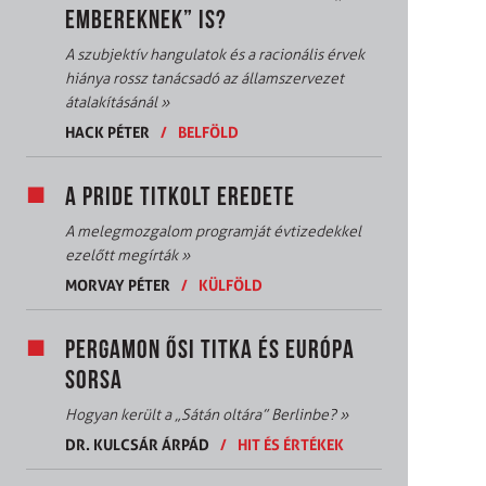
EMBEREKNEK” IS?
A szubjektív hangulatok és a racionális érvek
hiánya rossz tanácsadó az államszervezet
átalakításánál
»
HACK PÉTER
/
BELFÖLD
A PRIDE TITKOLT EREDETE
A melegmozgalom programját évtizedekkel
ezelőtt megírták
»
MORVAY PÉTER
/
KÜLFÖLD
PERGAMON ŐSI TITKA ÉS EURÓPA
SORSA
Hogyan került a „Sátán oltára” Berlinbe?
»
DR. KULCSÁR ÁRPÁD
/
HIT ÉS ÉRTÉKEK