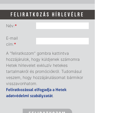
FELIRATKOZÁS HÍRLEVÉLRE
Név:
*
E-mail
cím:
*
A "feliratkozom" gombra kattintva
hozzájárulok, hogy küldjenek számomra
Hetek hírlevelet exkluzív hetekes
tartalmakról és promóciókról. Tudomásul
veszem, hogy hozzájárulásomat bármikor
visszavonhatom.
Feliratkozással elfogadja a Hetek
adatvédelmi szabályzatát
.