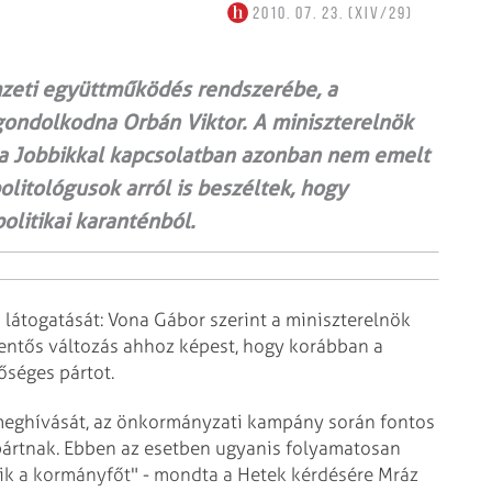
2010. 07. 23. (XIV/29)
emzeti együttműködés rendszerébe, a
gondolkodna Orbán Viktor. A miniszterelnök
, a Jobbikkal kapcsolatban azonban nem emelt
olitológusok arról is beszéltek, hogy
politikai karanténból.
 látogatását: Vona Gábor szerint a miniszterelnök
elentős változás ahhoz képest, hogy korábban a
őséges pártot.
 meghívását, az önkormányzati kampány során fontos
pártnak. Ebben az esetben ugyanis folyamatosan
bik a kormányfőt" - mondta a Hetek kérdésére Mráz