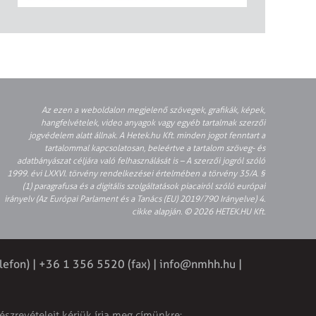
Az ezen a weboldalon megjelenő szövegek, grafikák, képek,
hangfelvételek, video anyagok vagy egyéb tartalmak szerzői
jogvédelem alatt állnak. A Hetek.hu Kft. minden jogot fenntart a
tartalommal kapcsolatosan, beleértve a tartalom szöveg- és
adatbányászat céljára való felhasználását is – A szerzői jogról szóló
1999. évi LXXVI. törvény rendelkezései értelmében a törvény 35/A. §
(1) paragrafusa és a digitális szolgáltatások piacairól szóló európai
irányelv (Az Európai Parlament és a Tanács (EU) 2019/790 Irányelve) 4.
cikke alapján. © 2026 HETEK.HU Kft.
lefon) | +36 1 356 5520 (fax) |
info@nmhh.hu
|
észrevételeit kérjük írja meg címünkre: