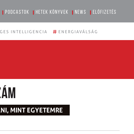
Podcastok
Hetek könyvek
News
Előfizetés
#
GES INTELLIGENCIA
ENERGIAVÁLSÁG
zám
NI, MINT EGYETEMRE