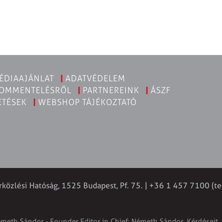
ÉDIAAJÁNLAT
ADATVÉDELEM
KOMMENTELÉSRŐL
PARTNEREINK
ÁSZF
ETÉSEK
WEBSHOP TÁJÉKOZTATÓ
rközlési Hatóság, 1525 Budapest, Pf. 75. | +36 1 457 7100 (te
émeth Sándor - Founder Editor in Chief: Németh Sándor. Kérdéseit, 