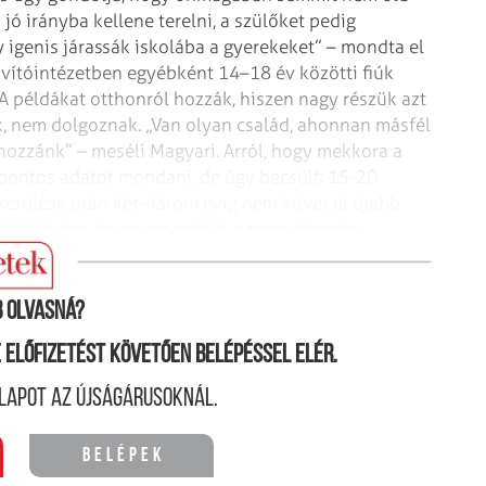
jó irányba kellene terelni, a szülőket pedig
igen­is járassák iskolába a gyerekeket” – mondta el
avítóintézetben egyébként 14–18 év közötti fiúk
 A példákat otthonról hozzák, hiszen nagy részük azt
k, nem dolgoznak. „Van olyan család, ahonnan másfél
 hozzánk” – meséli Magyari.
Arról, hogy mekkora a
 pontos adatot mondani, de úgy becsült: 15-20
 kikerülése után két-három évig nem követ el újabb
nem is fog, és priusz nélkül, a társadalomba
így történik, akkor egy bűnözői karrier indul el.”
 olvasná?
ne előfizetést követően belépéssel elér.
lapot az újságárusoknál.
Belépek