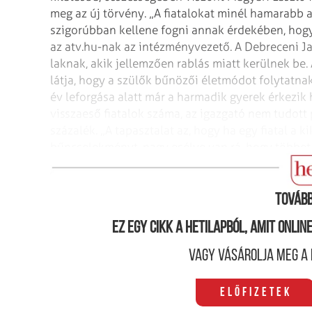
meg az új törvény. „A fiatalokat minél hamarabb a 
szigorúbban kellene fogni annak érdekében, hogy 
az atv.hu-nak az intézményvezető. A Debreceni J
laknak, akik jellemzően rablás miatt kerülnek be.
látja, hogy a szülők bűnözői életmódot folytatna
év leforgása alatt már a harmadik gyerek érkezik
visszaeső fiatalok száma, az igazgató nem tudott
százalék. „A tapasztalat az, hogy ha egy fiatal a
bűncselekményt, nagy esélye van rá, hogy többet 
beilleszkedve tudja folytatni az életét. Ha ez nem 
Tovább
Ez egy cikk a hetilapból, amit onli
Vagy vásárolja meg a 
Előfizetek