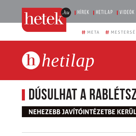
Hírek
Hetilap
Videók
#
#
META
MESTERSÉ
hetilap
Dúsulhat a rabléts
NEHEZEBB JAVÍTÓINTÉZETBE KERÜL