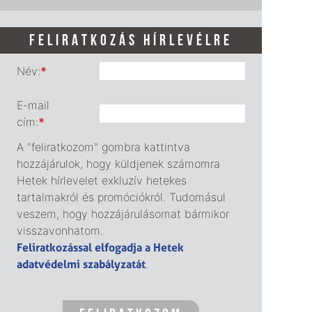
FELIRATKOZÁS HÍRLEVÉLRE
Név:
*
E-mail
cím:
*
A "feliratkozom" gombra kattintva
hozzájárulok, hogy küldjenek számomra
Hetek hírlevelet exkluzív hetekes
tartalmakról és promóciókról. Tudomásul
veszem, hogy hozzájárulásomat bármikor
visszavonhatom.
Feliratkozással elfogadja a Hetek
adatvédelmi szabályzatát
.