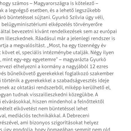
 hogy számos – Magyarországra is kötelező –
k a legvégső esetben, és a lehető legszűkebb
ó büntetéssel sújtani. Gyurkó Szilvia úgy véli,
a belügyminisztériumi elképzelés törvényerőre
 által bevezetni kívánt rendelkezések sem az európai
m illeszkednek.
Ráadásul már a jelenlegi rendszer is
rtja a megvalósítást. „Most, ha egy tizennégy év
követ el, speciális intézménybe utalják. Négy ilyen
i, mint egy-egy egyetemre” – magyarázta Gyurkó
 tervezi elhelyezni a kormány a nagyjából 12 ezres
evés bűnelkövető gyerekekkel foglalkozó szakember
i történik a gyerekekkel a szabadságvesztés ideje
nek az oktatási rendszerből, miképp kerülhető el,
ogyan tudnak visszailleszkedni közegükbe.
A
 elvárásokkal, hiszen mindenhol a felnőttektől
smételt elkövetést nem büntetéssel lehet
al, mediációs technikákkal.
A Debreceni
 részével, ami bizonyos szigorításokat helyez
ó is úgy gondolja, hogy önmagában semmit nem old