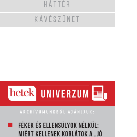
HÁTTÉR
KÁVÉSZÜNET
ARCHÍVUMUNKBÓL AJÁNLJUK:
FÉKEK ÉS ELLENSÚLYOK NÉLKÜL:
MIÉRT KELLENEK KORLÁTOK A „JÓ