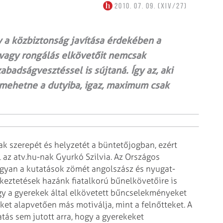
2010. 07. 09. (XIV/27)
ly a közbiztonság javítása érdekében a
 vagy rongálás elkövetőit nemcsak
badságvesztéssel is sújtaná. Így az, aki
 mehetne a dutyiba, igaz, maximum csak
ak szerepét és helyzetét a büntetőjogban, ezért
 az atv.hu-nak Gyurkó Szilvia. Az Országos
ugyan a kutatások zömét angolszász és nyugat-
keztetések hazánk fiatalkorú bűnelkövetőire is
gy a gyerekek által elkövetett bűncselekményeket
tőket alapvetően más motiválja, mint a felnőtteket. A
tás sem jutott arra, hogy a gyerekeket