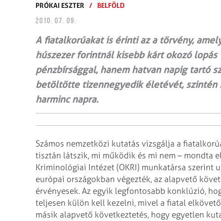
PRÓKAI ESZTER
/
BELFÖLD
2010. 07. 09.
A fiatalkorúakat is érinti az a törvény, ame
húszezer forintnál kisebb kárt okozó lopás
pénzbírsággal, hanem hatvan napig tartó sza
betöltötte tizennegyedik életévét, szintén
harminc napra.
Számos nemzetközi kutatás vizsgálja a fiatalkorú
tisztán látszik, mi működik és mi nem – mondta el
Kriminológiai Intézet (OKRI) munkatársa szerint 
európai országokban végezték, az alapvető követ
érvényesek. Az egyik legfontosabb konklúzió, ho
teljesen külön kell kezelni, mivel a fiatal elköve
másik alapvető következtetés, hogy egyetlen kuta