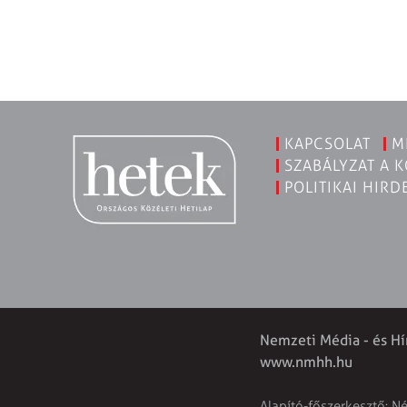
KAPCSOLAT
M
SZABÁLYZAT A 
POLITIKAI HIRD
Nemzeti Média - és Hí
www.nmhh.hu
Alapító-főszerkesztő: N