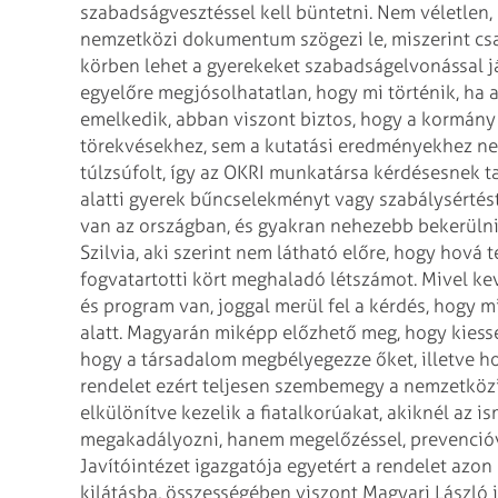
szabadságvesztéssel kell büntetni. Nem véletlen,
nemzetközi dokumentum szögezi le, miszerint csa
körben lehet a gyerekeket szabadságelvonással jár
egyelőre megjósolhatatlan, hogy mi történik, ha 
emelkedik, abban viszont biztos, hogy a kormány
törekvésekhez, sem a kutatási eredményekhez ne
túlzsúfolt, így az OKRI munkatársa kérdésesnek ta
alatti gyerek bűncselekményt vagy szabálysértést 
van az országban, és gyakran nehezebb bekerüln
Szilvia, aki szerint nem látható előre, hogy hová
fogvatartotti kört meghaladó létszámot. Mivel k
és program van, joggal merül fel a kérdés, hogy m
alatt. Magyarán miképp előzhető meg, hogy kiesse
hogy a társadalom megbélyegezze őket, illetve h
rendelet ezért teljesen szembemegy a nemzetközi
elkülönítve kezelik a fiatalkorúakat, akiknél az i
megakadályozni, hanem megelőzéssel, prevencióv
Javítóintézet igazgatója egyetért a rendelet azon
kilátásba, összességében viszont Magyari Lászl