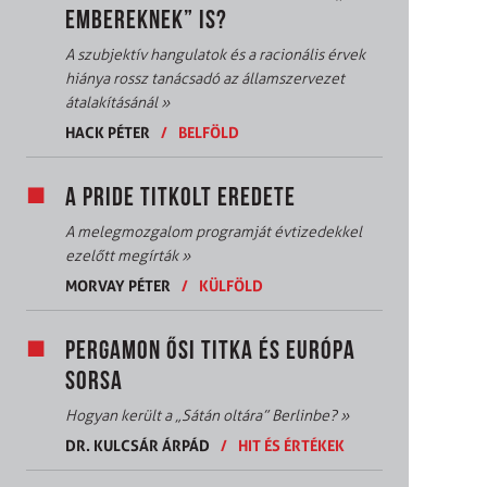
EMBEREKNEK” IS?
A szubjektív hangulatok és a racionális érvek
hiánya rossz tanácsadó az államszervezet
átalakításánál
»
HACK PÉTER
/
BELFÖLD
A PRIDE TITKOLT EREDETE
A melegmozgalom programját évtizedekkel
ezelőtt megírták
»
MORVAY PÉTER
/
KÜLFÖLD
PERGAMON ŐSI TITKA ÉS EURÓPA
SORSA
Hogyan került a „Sátán oltára” Berlinbe?
»
DR. KULCSÁR ÁRPÁD
/
HIT ÉS ÉRTÉKEK