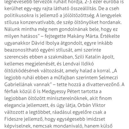
legnevesebb tervezők ruháit hordja, 2-3 ezer euróba is
kerülhet egy-egy rajta látható összeállítás. De a cseh
politikusokra is jellemző a jólöltözöttség. A lengyelek
stílusa konzervatívabb, de szép öltönyöket hordanak.
Nálunk mintha még nem gondolnának bele, hogy ez
milyen hatásos” – fejtegette Makány Márta. Értékelte
ugyanakkor Dávid Ibolya átgondolt, egyre inkább
beazonosítható egyéni stílusát, ami szerinte
szerencsés ebben a szakmában, Szili Katalin ápolt,
kellemes megjelenését, és Lendvai Ildikó
öltözködésének változását, amely halad a korral. „A
legjobb ruhái ebben a műfajban szerintem Selmeczi
Gabriellának vannak” – tette hozzá a divattervezőnő. A
férfiak közül ő is Medgyessy Pétert tartotta a
legjobban öltözött miniszterelnöknek, akit finom
elegancia jellemzett, és úgy látja, Orbán Viktor
változott a legtöbbet, ráadásul egyelőre csak a
Fideszre jellemző, hogy egységesebb imidzset
képviselnek, nemcsak mondanivaló, hanem külső