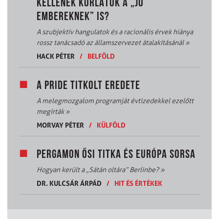
KELLENEK KORLÁTOK A „JÓ
EMBEREKNEK” IS?
A szubjektív hangulatok és a racionális érvek hiánya
rossz tanácsadó az államszervezet átalakításánál
»
HACK PÉTER
/
BELFÖLD
A PRIDE TITKOLT EREDETE
A melegmozgalom programját évtizedekkel ezelőtt
megírták
»
MORVAY PÉTER
/
KÜLFÖLD
PERGAMON ŐSI TITKA ÉS EURÓPA SORSA
Hogyan került a „Sátán oltára” Berlinbe?
»
DR. KULCSÁR ÁRPÁD
/
HIT ÉS ÉRTÉKEK