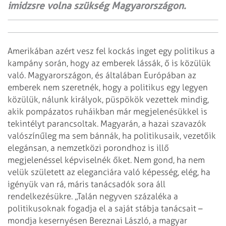
imidzsre volna szükség Magyarországon.
Amerikában azért vesz fel kockás inget egy politikus a
kampány során, hogy az emberek lássák, ő is közülük
való. Magyarországon, és általában Európában az
emberek nem szeretnék, hogy a politikus egy legyen
közülük, nálunk királyok, püspökök vezettek mindig,
akik pompázatos ruháikban már megjelenésükkel is
tekintélyt parancsoltak. Magyarán, a hazai szavazók
valószínűleg ma sem bánnák, ha politikusaik, vezetőik
elegánsan, a nemzetközi porondhoz is illő
megjelenéssel képviselnék őket. Nem gond, ha nem
velük született az eleganciára való képesség, elég, ha
igényük van rá, máris tanácsadók sora áll
rendelkezésükre. „Talán negyven százaléka a
politikusoknak fogadja el a saját stábja tanácsait –
mondja kesernyésen Bereznai László, a magyar