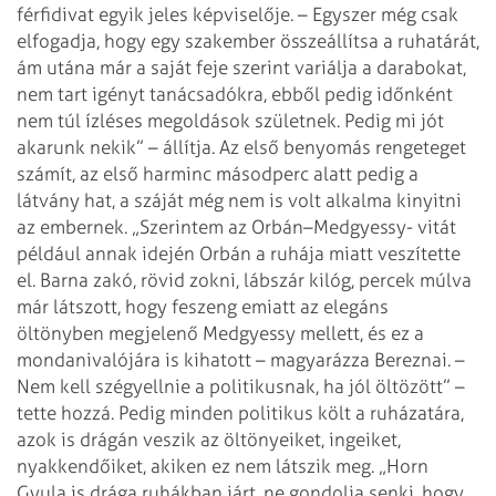
férfidivat egyik jeles képviselője. – Egyszer még csak
elfogadja, hogy egy szakember összeállítsa a ruhatárát,
ám utána már a saját feje szerint variálja a darabokat,
nem tart igényt tanácsadókra, ebből pedig időnként
nem túl ízléses megoldások születnek. Pedig mi jót
akarunk nekik” – állítja.
Az első benyomás rengeteget
számít, az első harminc másodperc alatt pedig a
látvány hat, a száját még nem is volt alkalma kinyitni
az embernek. „Szerintem az Orbán–Medgyessy- vitát
például annak idején Orbán a ruhája miatt veszítette
el. Barna zakó, rövid zokni, lábszár kilóg, percek múlva
már látszott, hogy feszeng emiatt az elegáns
öltönyben megjelenő Medgyessy mellett, és ez a
mondanivalójára is kihatott – magyarázza Bereznai. –
Nem kell szégyellnie a politikusnak, ha jól öltözött” –
tette hozzá. Pedig minden politikus költ a ruházatára,
azok is drágán veszik az öltönyeiket, ingeiket,
nyakkendőiket, akiken ez nem látszik meg. „Horn
Gyula is drága ruhákban járt, ne gondolja senki, hogy