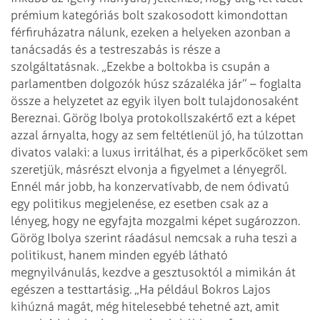
prémium kategóriás bolt szakosodott kimondottan
férfiruházatra nálunk, ezeken a helyeken azonban a
tanácsadás és a testreszabás is része a
szolgáltatásnak. „Ezekbe a boltokba is csupán a
parlamentben dolgozók húsz százaléka jár” – foglalta
össze a helyzetet az egyik ilyen bolt tulajdonosaként
Bereznai. Görög Ibolya protokollszakértő ezt a képet
azzal árnyalta, hogy az sem feltétlenül jó, ha túlzottan
divatos valaki: a luxus irritálhat, és a piperkőcöket sem
szeretjük, másrészt elvonja a figyelmet a lényegről.
Ennél már jobb, ha konzervatívabb, de nem ódivatú
egy politikus megjelenése, ez esetben csak az a
lényeg, hogy ne egyfajta mozgalmi képet sugározzon.
Görög Ibolya szerint ráadásul nemcsak a ruha teszi a
politikust, hanem minden egyéb látható
megnyilvánulás, kezdve a gesztusoktól a mimikán át
egészen a testtartásig. „Ha például Bokros Lajos
kihúzná magát, még hitelesebbé tehetné azt, amit