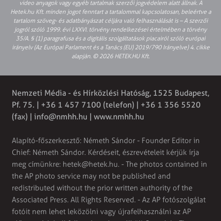
video anyagok vagy egyéb tartalmak szerzői jogvédelem alatt állnak. A
Hetek.hu Kft. minden jogot fenntart a tartalommal kapcsolatosan, beleértve a
tartalom szöveg- és adatbányászat céljára való felhasználását is – A szerzői
jogról szóló 1999. évi LXXVI. törvény rendelkezései értelmében a törvény
35/A. § (1) paragrafusa és a digitális szolgáltatások piacairól szóló európai
irányelv (Az Európai Parlament és a Tanács (EU) 2019/790 Irányelve) 4. cikke
alapján. © 2026 HETEK.HU Kft.
Nemzeti Média - és Hírközlési Hatóság, 1525 Budapest,
Pf. 75. | +36 1 457 7100 (telefon) | +36 1 356 5520
(fax) |
info@nmhh.hu
| www.nmhh.hu
Alapító-főszerkesztő: Németh Sándor - Founder Editor in
Chief: Németh Sándor. Kérdéseit, észrevételeit kérjük írja
meg címünkre:
hetek@hetek.hu
. - The photos contained in
the AP photo service may not be published and
redistributed without the prior written authority of the
Associated Press. All Rights Reserved. - Az AP fotószolgálat
fotóit nem lehet leközölni vagy újrafelhasználni az AP