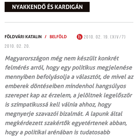
NYAKKENDŐ ÉS KARDIGÁN
FÖLDVÁRI KATALIN
/
BELFÖLD
2010. 02. 19. (XIV/7)
2010. 02. 20.
Magyarországon még nem készült konkrét
felmérés arról, hogy egy politikus megjelenése
mennyiben befolyásolja a választót, de mivel az
emberek döntéseiben mindenhol hangsúlyos
szerepet kap az érzelem, a jelöltnek legelőször
is szimpatikussá kell válnia ahhoz, hogy
megnyerje szavazói bizalmát. A lapunk által
megkérdezett szakértők egyetértenek abban,
hogy a politikai arénában is tudatosabb