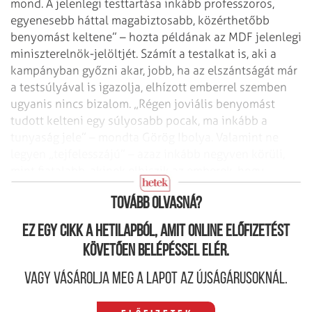
mond.
A jelenlegi testtartása inkább professzoros,
egyenesebb háttal magabiztosabb, közérthetőbb
benyomást keltene” – hozta példának az MDF jelenlegi
miniszterelnök-jelöltjét. Számít a testalkat is, aki a
kampányban győzni akar, jobb, ha az elszántságát már
a testsúlyával is igazolja, elhízott emberrel szemben
ugyanis nincs bizalom. „Régen joviális benyomást
tudott kelteni egy súlyosabb pocak, ma inkább a
tunyaság jele” – mondta Görög Ibolya. Valamint ne
legyen „tejfelesszájú” – azaz inkább negyven körüli,
mint fiatalabb, akinek elhiszik az emberek, hogy
megvan a feladathoz a megfelelő tapasztalata.
Tovább olvasná?
Ez egy cikk a hetilapból, amit online előfizetést
követően belépéssel elér.
Vagy vásárolja meg a lapot az újságárusoknál.