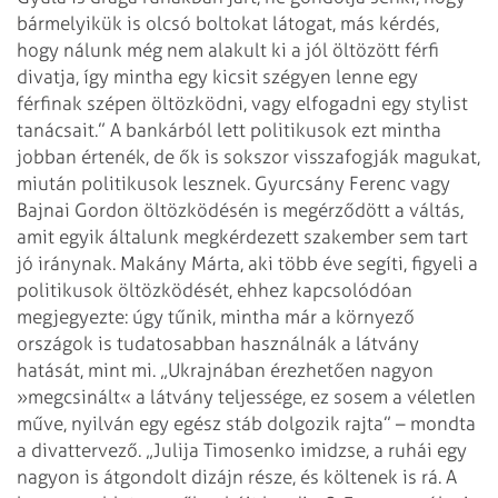
bármelyikük is olcsó boltokat látogat, más kérdés,
hogy nálunk még nem alakult ki a jól öltözött férfi
divatja, így mintha egy kicsit szégyen lenne egy
férfinak szépen öltözködni, vagy elfogadni egy stylist
tanácsait.” A bankárból lett politikusok ezt mintha
jobban értenék, de ők is sokszor visszafogják magukat,
miután politikusok lesznek. Gyurcsány Ferenc vagy
Bajnai Gordon öltözködésén is megérződött a váltás,
amit egyik általunk megkérdezett szakember sem tart
jó iránynak.
Makány Márta, aki több éve segíti, figyeli a
politikusok öltözködését, ehhez kapcsolódóan
megjegyezte: úgy tűnik, mintha már a környező
országok is tudatosabban használnák a látvány
hatását, mint mi. „Ukrajnában érezhetően nagyon
»megcsinált« a látvány teljessége, ez sosem a véletlen
műve, nyilván egy egész stáb dolgozik rajta” – mondta
a divattervező. „Julija Timosenko imidzse, a ruhái egy
nagyon is átgondolt dizájn része, és költenek is rá. A