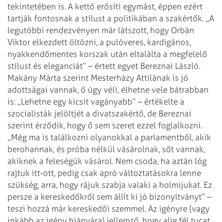
tekintetében is. A kettő erősíti egymást, éppen ezért
tartják fontosnak a stílust a politikában a szakértők.
„A
legutóbbi rendezvényen már látszott, hogy Orbán
Viktor elkezdett öltözni, a pulóveres, kardigános,
nyakkendőmentes korszak után eltalálta a megfelelő
stílust és eleganciát” – értett egyet Bereznai László.
Makány Márta szerint Mesterházy Attilának is jó
adottságai vannak, ő úgy véli, élhetne vele bátrabban
is: „Lehetne egy kicsit vagányabb” – értékelte a
szocialisták jelöltjét a divatszakértő, de Bereznai
szerint érződik, hogy ő sem szeret ezzel foglalkozni.
„Még ma is találkozni olyanokkal a parlamentből, akik
berohannak, és próba nélkül vásárolnak, sőt vannak,
akiknek a feleségük vásárol. Nem csoda, ha aztán lóg
rajtuk itt-ott, pedig csak apró változtatásokra lenne
szükség, arra, hogy rájuk szabja valaki a holmijukat. Ez
persze a kereskedőkről sem állít ki jó bizonyítványt” –
teszi hozzá már kereskedői szemmel. Az igényre (vagy
inkább az igény hiányára) jellemző, hogy alig fél tucat