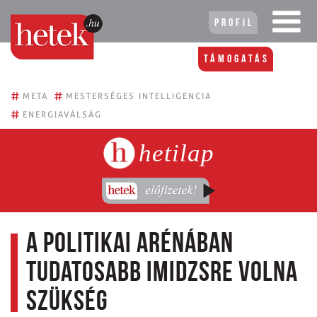
Profil
Támogatás
#
#
META
MESTERSÉGES INTELLIGENCIA
#
ENERGIAVÁLSÁG
hetilap
A politikai arénában
tudatosabb imidzsre volna
szükség