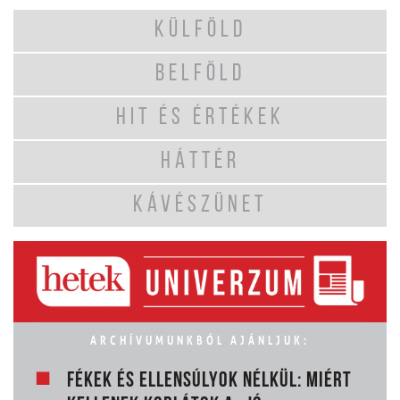
KÜLFÖLD
BELFÖLD
HIT ÉS ÉRTÉKEK
HÁTTÉR
KÁVÉSZÜNET
ARCHÍVUMUNKBÓL AJÁNLJUK:
FÉKEK ÉS ELLENSÚLYOK NÉLKÜL: MIÉRT