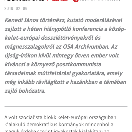
2010. 02. 06.
Kenedi János történész, kutató moderálásával
zajlott a héten hiánypótló konferencia a közép-
kelet-európai dossziétörvényekről és
mágnesszalagokról az OSA Archívumban. Az
újság-írókon kívül mintegy ötven ember volt
kíváncsi a környező posztkommunista
társadalmak múltfeltárási gyakorlatára, amely
még inkább rávilágított a hazánkban e témában
zajló bohózatra.
A volt szocialista blokk kelet-európai országaiban
kialakuló demokratikus kormányok mindenhol a
maguk érdeke szerint igyekeztek kialakítani az