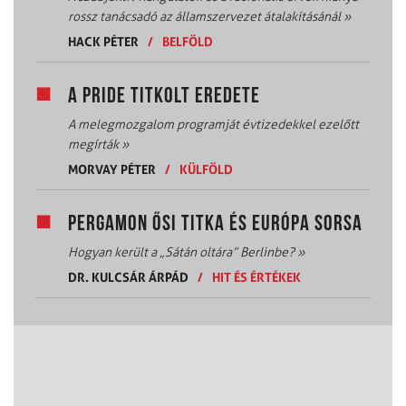
rossz tanácsadó az államszervezet átalakításánál
»
HACK PÉTER
/
BELFÖLD
A PRIDE TITKOLT EREDETE
A melegmozgalom programját évtizedekkel ezelőtt
megírták
»
MORVAY PÉTER
/
KÜLFÖLD
PERGAMON ŐSI TITKA ÉS EURÓPA SORSA
Hogyan került a „Sátán oltára” Berlinbe?
»
DR. KULCSÁR ÁRPÁD
/
HIT ÉS ÉRTÉKEK