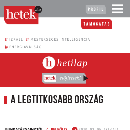
Profil
Támogatás
#
#
IZRAEL
MESTERSÉGES INTELLIGENCIA
#
ENERGIAVÁLSÁG
hetilap
A legtitkosabb ország
MUNKATÁRSAINKTÓL
/
BELFÖLD
2010. 02. 05. (XIV/5)