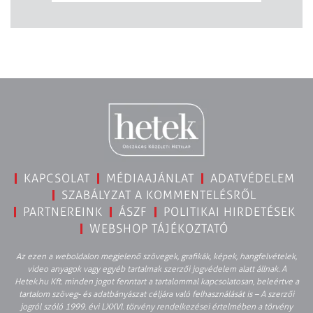
KAPCSOLAT
MÉDIAAJÁNLAT
ADATVÉDELEM
SZABÁLYZAT A KOMMENTELÉSRŐL
PARTNEREINK
ÁSZF
POLITIKAI HIRDETÉSEK
WEBSHOP TÁJÉKOZTATÓ
Az ezen a weboldalon megjelenő szövegek, grafikák, képek, hangfelvételek,
video anyagok vagy egyéb tartalmak szerzői jogvédelem alatt állnak. A
Hetek.hu Kft. minden jogot fenntart a tartalommal kapcsolatosan, beleértve a
tartalom szöveg- és adatbányászat céljára való felhasználását is – A szerzői
jogról szóló 1999. évi LXXVI. törvény rendelkezései értelmében a törvény