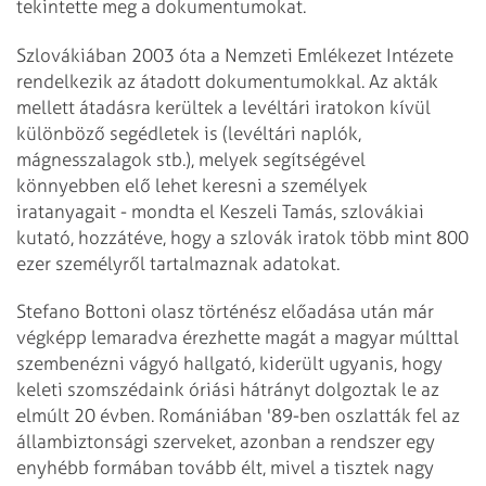
tekintette meg a dokumentumokat.
Szlovákiában 2003 óta a Nemzeti Emlékezet Intézete
rendelkezik az átadott dokumentumokkal. Az akták
mellett átadásra kerültek a levéltári iratokon kívül
különböző segédletek is (levéltári naplók,
mágnesszalagok stb.), melyek segítségével
könnyebben elő lehet keresni a személyek
iratanyagait - mondta el Keszeli Tamás, szlovákiai
kutató, hozzátéve, hogy a szlovák iratok több mint 800
ezer személyről tartalmaznak adatokat.
Stefano Bottoni olasz történész előadása után már
végképp lemaradva érezhette magát a magyar múlttal
szembenézni vágyó hallgató, kiderült ugyanis, hogy
keleti szomszédaink óriási hátrányt dolgoztak le az
elmúlt 20 évben. Romániában '89-ben oszlatták fel az
állambiztonsági szerveket, azonban a rendszer egy
enyhébb formában tovább élt, mivel a tisztek nagy