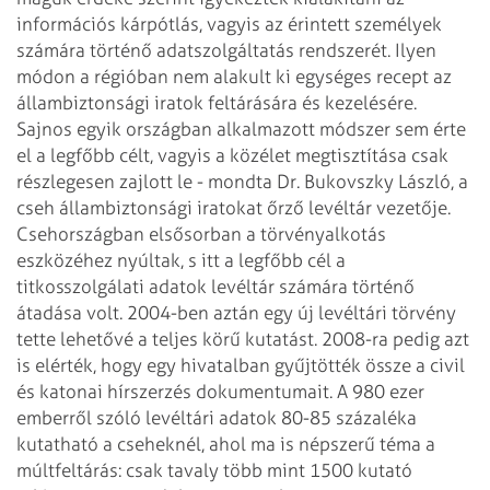
információs kárpótlás, vagyis az érintett személyek
számára történő adatszolgáltatás rendszerét. Ilyen
módon a régióban nem alakult ki egységes recept az
állambiztonsági iratok feltárására és kezelésére.
Sajnos egyik országban alkalmazott módszer sem érte
el a legfőbb célt, vagyis a közélet megtisztítása csak
részlegesen zajlott le - mondta Dr. Bukovszky László, a
cseh állambiztonsági iratokat őrző levéltár vezetője.
Csehországban elsősorban a törvényalkotás
eszközéhez nyúltak, s itt a legfőbb cél a
titkosszolgálati adatok levéltár számára történő
átadása volt. 2004-ben aztán egy új levéltári törvény
tette lehetővé a teljes körű kutatást. 2008-ra pedig azt
is elérték, hogy egy hivatalban gyűjtötték össze a civil
és katonai hírszerzés dokumentumait. A 980 ezer
emberről szóló levéltári adatok 80-85 százaléka
kutatható a cseheknél, ahol ma is népszerű téma a
múltfeltárás: csak tavaly több mint 1500 kutató