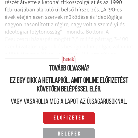
részét átvette a katonai titkosszolgálat és az 1990
februárjában alakuló új belső hírszerzés. „A '90-es
évek elején ezen szervek működése és ideológiája
nagyon hasonlított a régire, nagy volt a személyi és
ideológiai folytonosság" - mondta Bottoni. A
Ceaucescu házaspár mögött 3,5 millió párttag, 3-400
ezer hivatalos ügynök és besúgó állampolgár, valamint
a több tízezres állami apparátus állt, ami súlyos
örökségként nehezedett a román társadalomra.
Tovább olvasná?
Ez egy cikk a hetilapból, amit online előfizetést
követően belépéssel elér.
Vagy vásárolja meg a lapot az újságárusoknál.
Előfizetek
Belépek