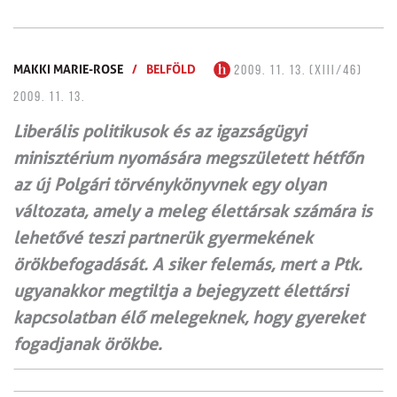
MAKKI MARIE-ROSE
/
BELFÖLD
2009. 11. 13. (XIII/46)
2009. 11. 13.
Liberális politikusok és az igazságügyi
minisztérium nyomására megszületett hétfőn
az új Polgári törvénykönyvnek egy olyan
változata, amely a meleg élettársak számára is
lehetővé teszi partnerük gyermekének
örökbefogadását. A siker felemás, mert a Ptk.
ugyanakkor megtiltja a bejegyzett élettársi
kapcsolatban élő melegeknek, hogy gyereket
fogadjanak örökbe.