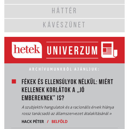
HÁTTÉR
KÁVÉSZÜNET
ARCHÍVUMUNKBÓL AJÁNLJUK:
FÉKEK ÉS ELLENSÚLYOK NÉLKÜL: MIÉRT
KELLENEK KORLÁTOK A „JÓ
EMBEREKNEK” IS?
A szubjektív hangulatok és a racionális érvek hiánya
rossz tanácsadó az államszervezet átalakításánál
»
HACK PÉTER
/
BELFÖLD