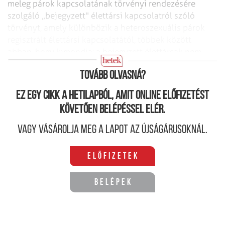
meleg párok kapcsolatának törvényi rendezésére
szolgáló „bejegyzett" élettársi kapcsolatról szóló
törvényt, amely különbözik a heteroszexuális párok
regisztrált élettársi kapcsolatától, többek között
abban, hogy kimondja: a bejegyzett élettársak nem
fogadhatnak gyermeket örökbe.
Tovább olvasná?
Ez egy cikk a hetilapból, amit online előfizetést
követően belépéssel elér.
Vagy vásárolja meg a lapot az újságárusoknál.
Előfizetek
Belépek