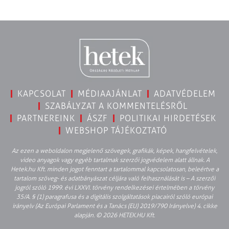
KAPCSOLAT
MÉDIAAJÁNLAT
ADATVÉDELEM
SZABÁLYZAT A KOMMENTELÉSRŐL
PARTNEREINK
ÁSZF
POLITIKAI HIRDETÉSEK
WEBSHOP TÁJÉKOZTATÓ
Az ezen a weboldalon megjelenő szövegek, grafikák, képek, hangfelvételek,
video anyagok vagy egyéb tartalmak szerzői jogvédelem alatt állnak. A
Hetek.hu Kft. minden jogot fenntart a tartalommal kapcsolatosan, beleértve a
tartalom szöveg- és adatbányászat céljára való felhasználását is – A szerzői
jogról szóló 1999. évi LXXVI. törvény rendelkezései értelmében a törvény
35/A. § (1) paragrafusa és a digitális szolgáltatások piacairól szóló európai
irányelv (Az Európai Parlament és a Tanács (EU) 2019/790 Irányelve) 4. cikke
alapján. © 2026 HETEK.HU Kft.