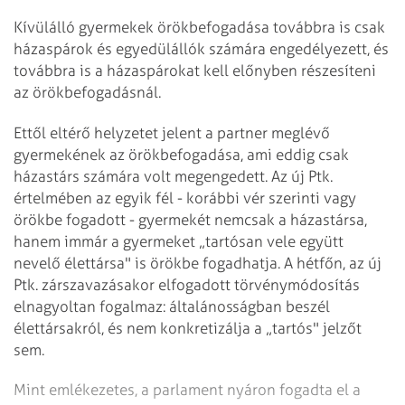
Kívülálló gyermekek örökbefogadása továbbra is csak
házaspárok és egyedülállók számára engedélyezett, és
továbbra is a házaspárokat kell előnyben részesíteni
az örökbefogadásnál.
Ettől eltérő helyzetet jelent a partner meglévő
gyermekének az örökbefogadása, ami eddig csak
házastárs számára volt megengedett. Az új Ptk.
értelmében az egyik fél - korábbi vér szerinti vagy
örökbe fogadott - gyermekét nemcsak a házastársa,
hanem immár a gyermeket „tartósan vele együtt
nevelő élettársa" is örökbe fogadhatja. A hétfőn, az új
Ptk. zárszavazásakor elfogadott törvénymódosítás
elnagyoltan fogalmaz: általánosságban beszél
élettársakról, és nem konkretizálja a „tartós" jelzőt
sem.
Mint emlékezetes, a parlament nyáron fogadta el a