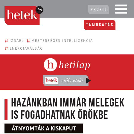
Profil
Támogatás
#
#
IZRAEL
MESTERSÉGES INTELLIGENCIA
#
ENERGIAVÁLSÁG
hetilap
Hazánkban immár melegek
is fogadhatnak örökbe
ÁTNYOMTÁK A KISKAPUT