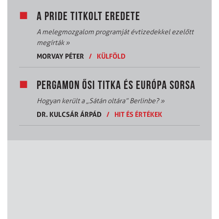
A PRIDE TITKOLT EREDETE
A melegmozgalom programját évtizedekkel ezelőtt
megírták
»
MORVAY PÉTER
/
KÜLFÖLD
PERGAMON ŐSI TITKA ÉS EURÓPA SORSA
Hogyan került a „Sátán oltára” Berlinbe?
»
DR. KULCSÁR ÁRPÁD
/
HIT ÉS ÉRTÉKEK