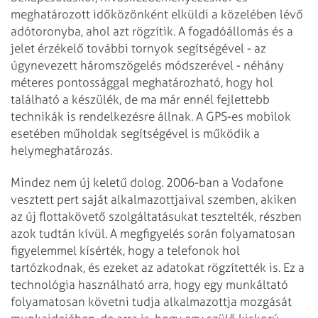
meghatározott időközönként elküldi a közelében lévő
adótoronyba, ahol azt rögzítik. A fogadóállomás és a
jelet érzékelő további tornyok segítségével - az
úgynevezett háromszögelés módszerével - néhány
méteres pontossággal meghatározható, hogy hol
található a készülék, de ma már ennél fejlettebb
technikák is rendelkezésre állnak. A GPS-es mobilok
esetében műholdak segítségével is működik a
helymeghatározás.
Mindez nem új keletű dolog. 2006-ban a Vodafone
vesztett pert saját alkalmazottjaival szemben, akiken
az új flottakövető szolgáltatásukat tesztelték, részben
azok tudtán kívül. A megfigyelés során folyamatosan
figyelemmel kísérték, hogy a telefonok hol
tartózkodnak, és ezeket az adatokat rögzítették is. Ez a
technológia használható arra, hogy egy munkáltató
folyamatosan követni tudja alkalmazottja mozgását