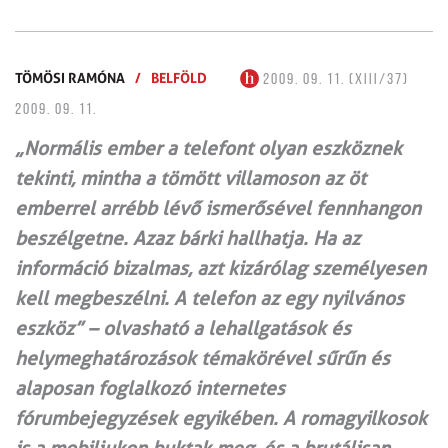
TÖMÖSI RAMÓNA
/
BELFÖLD
2009. 09. 11. (XIII/37)
2009. 09. 11.
„Normális ember a telefont olyan eszköznek
tekinti, mintha a tömött villamoson az öt
emberrel arrébb lévő ismerősével fennhangon
beszélgetne. Azaz bárki hallhatja. Ha az
információ bizalmas, azt kizárólag személyesen
kell megbeszélni. A telefon az egy nyilvános
eszköz” – olvasható a lehallgatások és
helymeghatározások témakörével sűrűn és
alaposan foglalkozó internetes
fórumbejegyzések egyikében. A romagyilkosok