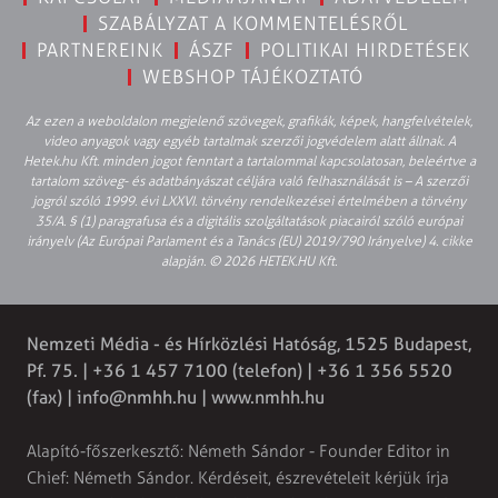
SZABÁLYZAT A KOMMENTELÉSRŐL
PARTNEREINK
ÁSZF
POLITIKAI HIRDETÉSEK
WEBSHOP TÁJÉKOZTATÓ
Az ezen a weboldalon megjelenő szövegek, grafikák, képek, hangfelvételek,
video anyagok vagy egyéb tartalmak szerzői jogvédelem alatt állnak. A
Hetek.hu Kft. minden jogot fenntart a tartalommal kapcsolatosan, beleértve a
tartalom szöveg- és adatbányászat céljára való felhasználását is – A szerzői
jogról szóló 1999. évi LXXVI. törvény rendelkezései értelmében a törvény
35/A. § (1) paragrafusa és a digitális szolgáltatások piacairól szóló európai
irányelv (Az Európai Parlament és a Tanács (EU) 2019/790 Irányelve) 4. cikke
alapján. © 2026 HETEK.HU Kft.
Nemzeti Média - és Hírközlési Hatóság, 1525 Budapest,
Pf. 75. | +36 1 457 7100 (telefon) | +36 1 356 5520
(fax) |
info@nmhh.hu
| www.nmhh.hu
Alapító-főszerkesztő: Németh Sándor - Founder Editor in
Chief: Németh Sándor. Kérdéseit, észrevételeit kérjük írja