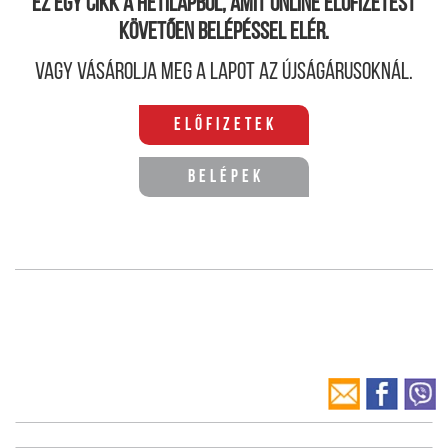
Ez egy cikk a hetilapból, amit online előfizetést
követően belépéssel elér.
Vagy vásárolja meg a lapot az újságárusoknál.
Előfizetek
Belépek