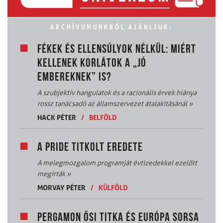
ARCHÍVUMUNKBÓL AJÁNLJUK:
FÉKEK ÉS ELLENSÚLYOK NÉLKÜL: MIÉRT
KELLENEK KORLÁTOK A „JÓ
EMBEREKNEK” IS?
A szubjektív hangulatok és a racionális érvek hiánya
rossz tanácsadó az államszervezet átalakításánál
»
HACK PÉTER
/
BELFÖLD
A PRIDE TITKOLT EREDETE
A melegmozgalom programját évtizedekkel ezelőtt
megírták
»
MORVAY PÉTER
/
KÜLFÖLD
PERGAMON ŐSI TITKA ÉS EURÓPA SORSA