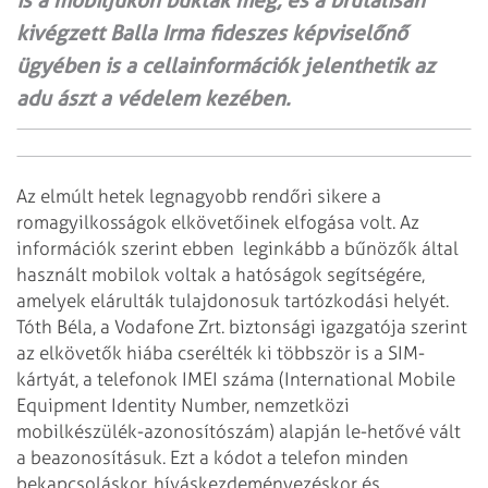
is a mobiljukon buktak meg, és a brutálisan
kivégzett Balla Irma fideszes képviselőnő
ügyében is a cellainformációk jelenthetik az
adu ászt a védelem kezében.
Az elmúlt hetek legnagyobb rendőri sikere a
romagyilkosságok elkö­vetőinek elfogása volt. Az
információk szerint ebben leginkább a bűnözők által
használt mobilok voltak a hatóságok segítségére,
amelyek elárulták tulajdonosuk tartózkodási helyét.
Tóth Béla, a Vodafone Zrt. biztonsági igazgatója szerint
az elkövetők hiába cserélték ki többször is a SIM-
kártyát, a telefonok IMEI száma (International Mobile
Equipment Identity Number, nemzetközi
mobilkészülék-azonosítószám) alapján le-hetővé vált
a beazonosításuk. Ezt a kódot a telefon minden
bekapcsoláskor, híváskezdeményezéskor és