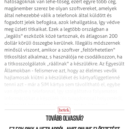
hatóságoknak van lehe-tőség, ezért egyre több cég,
magánember szerez be olyan szoftvereket, amelyek
által nehezebbé válik a telefonok által küldött és
fogadott jelek befogása, azok lehallgatása, így védve
meg üzleti titkaikat. Ezek a legtöbb országban a
„legális" eszközök közé tartoznak, és átlagosan 200
dollár körüli összegbe kerülnek. Illegális módszernek
minősül viszont, amikor a szoftver „feltörhetetlen"
titkosítást alkalmaz, s használója ne csodálkozzon, ha
a titkosszolgálatok „ráállnak" a készülékre. Az Egyesült
Államokban - felismerve azt, hogy az élelmes vevők
hajlamosak kiütni a készüléket és kártyafüggetlenné
tenni azt - már a SIM kártya sem távolítható el, egybe
van építve a telefonnal, így szolgáltatva folyamatos
információkat a készülék (és tulajdonosa) helyzetéről,
hívásairól, hasonlóan a háziállatokba ültethető
chipekhez.
Tovább olvasná?