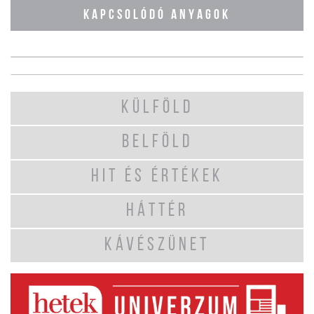
KAPCSOLÓDÓ ANYAGOK
KÜLFÖLD
BELFÖLD
HIT ÉS ÉRTÉKEK
HÁTTÉR
KÁVÉSZÜNET