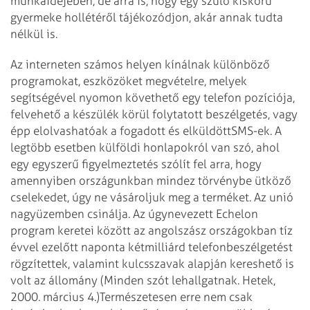
munkaidejében, de arra is, hogy egy szülő kiskorú
gyermeke hollétéről tájékozódjon, akár annak tudta
nélkül is.
Az interneten számos helyen kínálnak különböző
programokat, eszközöket megvételre, melyek
segítségével nyomon követhető egy telefon pozíciója,
felvehető a készülék körül folytatott beszélgetés, vagy
épp elolvashatóak a fogadott és elküldöttSMS-ek. A
legtöbb esetben külföldi honlapokról van szó, ahol
egy egyszerű figyelmeztetés szólít fel arra, hogy
amennyiben országunkban mindez törvénybe ütköző
cselekedet, úgy ne vásároljuk meg a terméket. Az unió
nagyüzemben csinálja. Az úgynevezett Echelon
program keretei között az angolszász országokban tíz
évvel ezelőtt naponta kétmilliárd telefonbeszélgetést
rögzítettek, valamint kulcsszavak alapján kereshető is
volt az állomány (Minden szót lehallgatnak. Hetek,
2000. március 4.)Természetesen erre nem csak