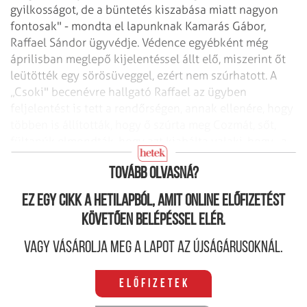
gyilkosságot, de a büntetés kiszabása miatt nagyon
fontosak" - mondta el lapunknak Kamarás Gábor,
Raffael Sándor ügyvédje. Védence egyébként még
áprilisban meglepő kijelentéssel állt elő, miszerint őt
leütötték egy sörösüveggel, ezért nem szúrhatott. A
„Csoki" becenévre hallgató Raffael az ügyben
feljelentést is tett a rendőrségen, annak ellenére, hogy
többen is állították, hogy ő szúrta meg Cozmát, sőt,
fültanúk elmondták, hogy azt kiabálta valaki, hogy „a
Csoki szúrt".
Tovább olvasná?
Ez egy cikk a hetilapból, amit online előfizetést
követően belépéssel elér.
Vagy vásárolja meg a lapot az újságárusoknál.
Előfizetek