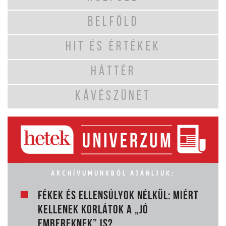
BELFÖLD
HIT ÉS ÉRTÉKEK
HÁTTÉR
KÁVÉSZÜNET
ARCHÍVUMUNKBÓL AJÁNLJUK:
FÉKEK ÉS ELLENSÚLYOK NÉLKÜL: MIÉRT
KELLENEK KORLÁTOK A „JÓ
EMBEREKNEK” IS?