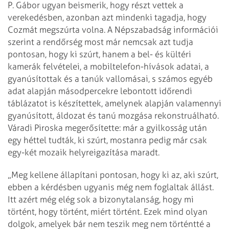
P. Gábor ugyan beismerik, hogy részt vettek a
verekedésben, azonban azt mindenki tagadja, hogy
Cozmát megszúrta volna. A Népszabadság információi
szerint a rendőrség most már nemcsak azt tudja
pontosan, hogy ki szúrt, hanem a bel- és kültéri
kamerák felvételei, a mobiltelefon-hívások adatai, a
gyanúsítottak és a tanúk vallomásai, s számos egyéb
adat alapján másodpercekre lebontott időrendi
táblázatot is készítettek, amelynek alapján valamennyi
gyanúsított, áldozat és tanú mozgása rekonstruálható.
Váradi Piroska meg­erősítette: már a gyilkosság után
egy héttel tudták, ki szúrt, mostanra pedig már csak
egy-két mozaik helyreigazítása maradt.
„Meg kellene állapítani pontosan, hogy ki az, aki szúrt,
ebben a kérdésben ugyanis még nem foglaltak állást.
Itt azért még elég sok a bizonytalanság, hogy mi
történt, hogy történt, miért történt. Ezek mind olyan
dolgok, amelyek bár nem teszik meg nem történtté a