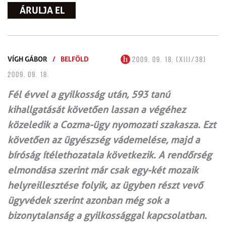
ÁRULJA EL
VÍGH GÁBOR
/
BELFÖLD
2009. 09. 18. (XIII/38)
2009. 09. 18.
Fél évvel a gyilkosság után, 593 tanú
kihallgatását követően lassan a végéhez
közeledik a Cozma-ügy nyomozati szakasza. Ezt
követően az ügyészség vádemelése, majd a
bíróság ítélethozatala következik. A rendőrség
elmondása szerint már csak egy-két mozaik
helyreillesztése folyik, az ügyben részt vevő
ügyvédek szerint azonban még sok a
bizonytalanság a gyilkossággal kapcsolatban.