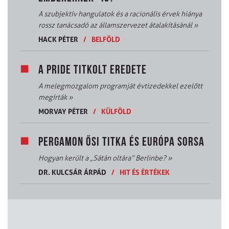
A szubjektív hangulatok és a racionális érvek hiánya
rossz tanácsadó az államszervezet átalakításánál
»
HACK PÉTER
/
BELFÖLD
A PRIDE TITKOLT EREDETE
A melegmozgalom programját évtizedekkel ezelőtt
megírták
»
MORVAY PÉTER
/
KÜLFÖLD
PERGAMON ŐSI TITKA ÉS EURÓPA SORSA
Hogyan került a „Sátán oltára” Berlinbe?
»
DR. KULCSÁR ÁRPÁD
/
HIT ÉS ÉRTÉKEK