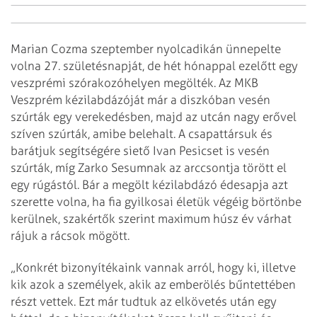
Marian Cozma szeptember nyolcadikán ünnepelte
volna 27. születésnapját, de hét hónappal ezelőtt egy
veszprémi szórakozóhelyen megölték. Az MKB
Veszprém kézilabdázóját már a diszkóban vesén
szúrták egy verekedésben, majd az utcán nagy erővel
szíven szúrták, amibe belehalt. A csapattársuk és
barátjuk segítségére siető Ivan Pesicset is vesén
szúrták, míg Zarko Sesumnak az arccsontja törött el
egy rúgástól. Bár a megölt kézilabdázó édesapja azt
szerette volna, ha fia gyilkosai életük végéig börtönbe
kerülnek, szakértők szerint maximum húsz év várhat
rájuk a rácsok mögött.
„Konkrét bizonyítékaink vannak arról, hogy ki, illetve
kik azok a személyek, akik az emberölés bűntettében
részt vettek. Ezt már tudtuk az elkövetés után egy