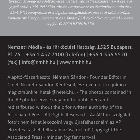
tartalom szöveg- és adatbányászat céljára való felhasználását is – A szerzői
jogról szóló 1999. évi LXXVI. törvény rendelkezései értelmében a törvény
35/A. § (1) paragrafusa és a digitális szolgáltatások piacairól szóló európai
irányelv (Az Európai Parlament és a Tanács (EU) 2019/790 Irányelve) 4. cikke
alapján. © 2026 HETEK.HU Kft.
Nemzeti Média - és Hírközlési Hatóság, 1525 Budapest,
Pf. 75. | +36 1 457 7100 (telefon) | +36 1 356 5520
(fax) |
info@nmhh.hu
| www.nmhh.hu
Alapító-főszerkesztő: Németh Sándor - Founder Editor in
Chief: Németh Sándor. Kérdéseit, észrevételeit kérjük írja
meg címünkre:
hetek@hetek.hu
. - The photos contained in
the AP photo service may not be published and
redistributed without the prior written authority of the
Associated Press. All Rights Reserved. - Az AP fotószolgálat
fotóit nem lehet leközölni vagy újrafelhasználni az AP
előzetes írásbeli felhatalmazása nélkül! Copyright The
Associated Press - minden jog fenntartva!