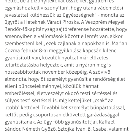
héttel, de a bizonyítékokat össze kell gyűjteni és
egymáshoz kell viszonyítani, hogy utána vádemelési
javaslattal küldhessük az ügyészségnek" - mondta az
ügyről a Heteknek Váradi Piroska. A Veszprém Megyei
Rendőr-főkapitányság sajtóreferense hozzátette, hogy
amennyiben a vallomások között ellentét van, akkor
szembesíteni kell, ezek zajlanak a napokban is. Marian
Cozma február 8-ai meggyilkolása kapcsán kilenc
gyanúsított van, közülük nyolcat már előzetes
letartóztatásba helyeztek, amit a nyáron meg is
hosszabbítottak november közepéig. A szóvivő
elmondta, hogy öt személyt gyanúsít a rendőrség élet
elleni bűncselekménnyel, közülük hármat
emberöléssel, életveszélyt okozó testi sértéssel és
súlyos testi sértéssel is, míg kettejüket „csak" az
utóbbi kettővel. További két személyt bűn­pártolással,
kettőt pedig csoportosan elkövetett garázdasággal
gyanúsítanak. Az ügy főbb gyanúsítottjai, Raffael
Sándor, Németh Győző, Sztojka Iván, B. Csaba, valamint