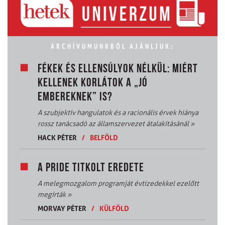
ARCHÍVUMUNKBÓL AJÁNLJUK:
FÉKEK ÉS ELLENSÚLYOK NÉLKÜL: MIÉRT
KELLENEK KORLÁTOK A „JÓ
EMBEREKNEK” IS?
A szubjektív hangulatok és a racionális érvek hiánya
rossz tanácsadó az államszervezet átalakításánál
»
HACK PÉTER
/
BELFÖLD
A PRIDE TITKOLT EREDETE
A melegmozgalom programját évtizedekkel ezelőtt
megírták
»
MORVAY PÉTER
/
KÜLFÖLD