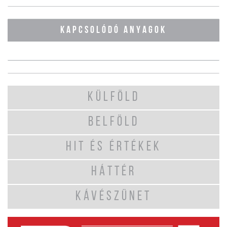
KAPCSOLÓDÓ ANYAGOK
KÜLFÖLD
BELFÖLD
HIT ÉS ÉRTÉKEK
HÁTTÉR
KÁVÉSZÜNET