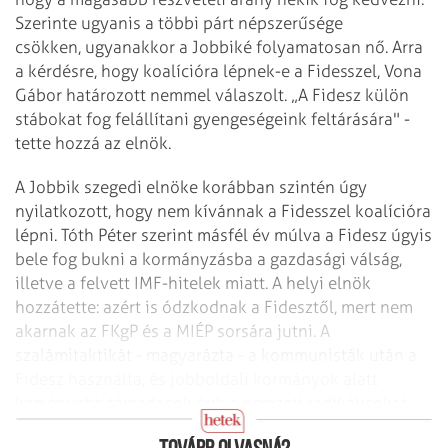
Szerinte ugyanis a többi párt népszerűsége
csökken, ugyanakkor a Jobbiké folyamatosan nő. Arra
a kérdésre, hogy koalícióra lépnek-e a Fidesszel, Vona
Gábor határozott nemmel válaszolt. „A Fidesz külön
stábokat fog felállítani gyengeségeink feltárására" -
tette hozzá az elnök.
A Jobbik szegedi elnöke korábban szintén úgy
nyilatkozott, hogy nem kívánnak a Fidesszel koalícióra
lépni. Tóth Péter szerint másfél év múlva a Fidesz úgyis
bele fog bukni a kormányzásba a gazdasági válság,
illetve a felvett IMF-hitelek miatt. A helyi elnök
hozzátette: azért is ódzkodnak a Fidesztől, mert nem
akarnak az FKgP és a MIÉP sorsára jutni. A
szalámitaktikát - magyarázta - a kommunisták után a
Fidesz használta, és jobboldali kormányok alatt
keményebb támadások érik a nemzeti radikálisokat,
mint a baloldali kormányok idején.