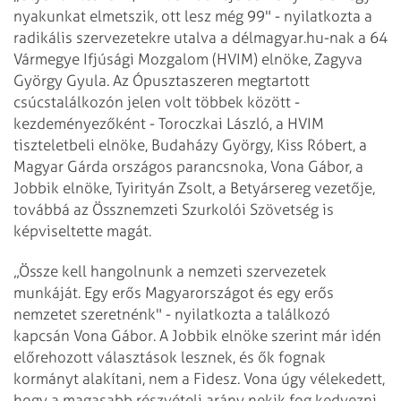
nyakunkat elmetszik, ott lesz még 99" - nyilatkozta a
radikális szervezetekre utalva a délmagyar.hu-nak a 64
Vármegye Ifjúsági Mozgalom (HVIM) elnöke, Zagyva
György Gyula. Az Ópusztaszeren megtartott
csúcstalálkozón jelen volt többek között -
kezdeményezőként - Toroczkai László, a HVIM
tiszteletbeli elnöke, Budaházy György, Kiss Róbert, a
Magyar Gárda országos parancsnoka, Vona Gábor, a
Jobbik elnöke, Tyirityán Zsolt, a Betyársereg vezetője,
továbbá az Össznemzeti Szurkolói Szövetség is
képviseltette magát.
„Össze kell hangolnunk a nemzeti szervezetek
munkáját. Egy erős Magyarországot és egy erős
nemzetet szeretnénk" - nyilatkozta a találkozó
kapcsán Vona Gábor. A Jobbik elnöke szerint már idén
előrehozott választások lesznek, és ők fognak
kormányt alakítani, nem a Fidesz. Vona úgy vélekedett,
hogy a magasabb részvételi arány nekik fog kedvezni.