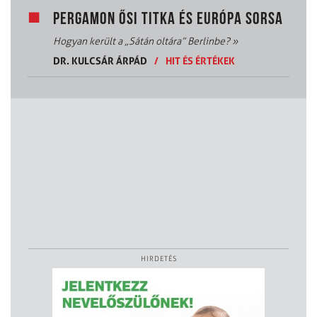
PERGAMON ŐSI TITKA ÉS EURÓPA SORSA
Hogyan került a „Sátán oltára” Berlinbe?
»
DR. KULCSÁR ÁRPÁD
/
HIT ÉS ÉRTÉKEK
HIRDETÉS