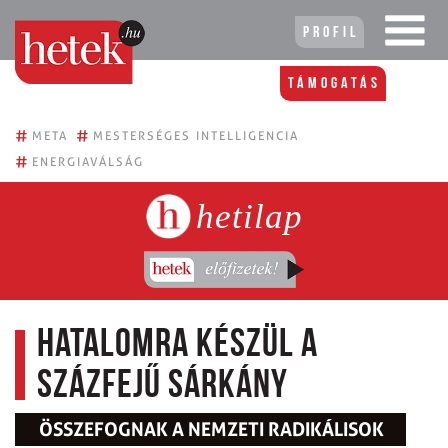
Profil
Támogatás
#
#
META
MESTERSÉGES INTELLIGENCIA
#
ENERGIAVÁLSÁG
hetilap
Hatalomra készül a
százfejű sárkány
ÖSSZEFOGNAK A NEMZETI RADIKÁLISOK