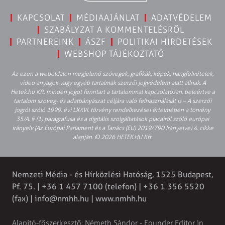
KAPCSOLAT
MÉDIAAJÁNLAT
ADATVÉDELEM
SZABÁLYZAT A KOMMENTELÉSRŐL
PARTNEREINK
ÁSZF
POLITIKAI HIRDETÉSEK
WEBSHOP TÁJÉKOZTATÓ
Az ezen a weboldalon megjelenő szövegek, grafikák, képek, hangfelvételek,
video anyagok vagy egyéb tartalmak szerzői jogvédelem alatt állnak. A
Hetek.hu Kft. minden jogot fenntart a tartalommal kapcsolatosan, beleértve a
tartalom szöveg- és adatbányászat céljára való felhasználását is – A szerzői
jogról szóló 1999. évi LXXVI. törvény rendelkezései értelmében a törvény
35/A. § (1) paragrafusa és a digitális szolgáltatások piacairól szóló európai
irányelv (Az Európai Parlament és a Tanács (EU) 2019/790 Irányelve) 4. cikke
alapján. © 2026 HETEK.HU Kft.
Nemzeti Média - és Hírközlési Hatóság, 1525 Budapest,
Pf. 75. | +36 1 457 7100 (telefon) | +36 1 356 5520
(fax) |
info@nmhh.hu
| www.nmhh.hu
Alapító-főszerkesztő: Németh Sándor - Founder Editor in