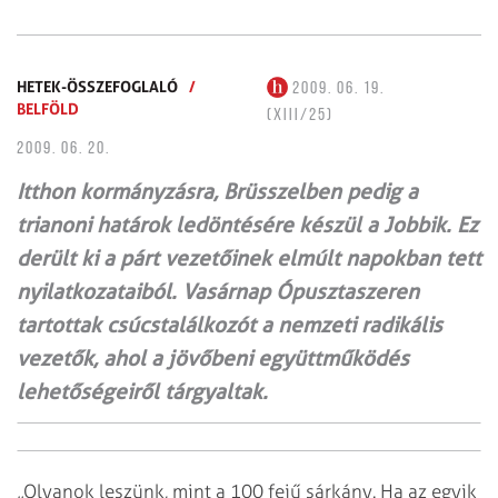
HETEK-ÖSSZEFOGLALÓ
/
2009. 06. 19.
BELFÖLD
(XIII/25)
2009. 06. 20.
Itthon kormányzásra, Brüsszelben pedig a
trianoni határok ledöntésére készül a Jobbik. Ez
derült ki a párt vezetőinek elmúlt napokban tett
nyilatkozataiból. Vasárnap Ópusztaszeren
tartottak csúcstalálkozót a nemzeti radikális
vezetők, ahol a jövőbeni együttműködés
lehetőségeiről tárgyaltak.
„Olyanok leszünk, mint a 100 fejű sárkány. Ha az egyik