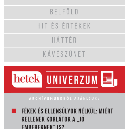
BELFÖLD
HIT ÉS ÉRTÉKEK
HÁTTÉR
KÁVÉSZÜNET
ARCHÍVUMUNKBÓL AJÁNLJUK:
FÉKEK ÉS ELLENSÚLYOK NÉLKÜL: MIÉRT
KELLENEK KORLÁTOK A „JÓ
EMBEREKNEK” IS?