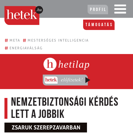
Profil
Támogatás
#
#
META
MESTERSÉGES INTELLIGENCIA
#
ENERGIAVÁLSÁG
hetilap
Nemzetbiztonsági kérdés
lett a Jobbik
ZSARUK SZEREPZAVARBAN