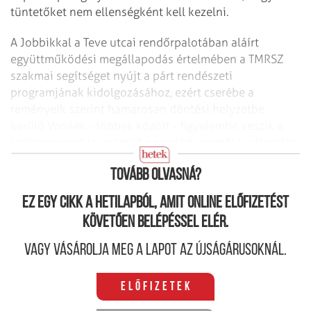
tüntetőket nem ellenségként kell kezelni.
A Jobbikkal a Teve utcai rendőr­palotában aláírt
együttműködési megállapodás értelmében a TMRSZ
szakmai segítséget nyújt a párt rendészeti
programjának kidolgozásához, ezért cserébe a
reményeik szerint hamarosan döntési helyzetbe
kerülő Vonáék - többek között - figyelembe veszik a
szakszervezet javaslatait a rendőri vezetői kiválasztás
rendszerének átalakításakor.
Tovább olvasná?
Ez egy cikk a hetilapból, amit online előfizetést
követően belépéssel elér.
Vagy vásárolja meg a lapot az újságárusoknál.
Előfizetek