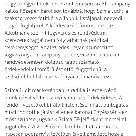
hogy az együttműködés szentesítésére az EP-kampány
kellős közepén kerül sor, továbbá, hogy Szima Judit, a
szakszervezet főtitkára a Jobbik listájának negyedik
helyét foglalja el. A kérdés azért fontos, mert az
Alkotmány szerint fegyveres és rendvédelmi
szerezetek tagjai nem folytathatnak politikai
tevékenységet. Az alezredes ugyan szünetelteti
jogviszonyát a kampány idejére, viszont a hatezer
rendvédelemben dolgozó tagot számláló
érdekvédelmi tömörülést ettől függetlenül a
szélsőjobboldali párt szárnyai alá manőverezi.
Szima Judit már korábban is radikális érdekvédő
munkájával vívta ki a nyilvánosság érdeklődését. A
rendőri vezetőket bíráló kijelentései miatt bujtogatás
miatt indított eljárást ellene a katonai ügyészség - ez
most szünetel, ugyanis Szima EP-jelöltként mentelmi
jogot élvez. A 2006 őszén kirobbant utcai harcok
kapcsán pedig nyílt levélben érvelt amellett, hogy a