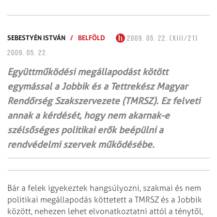
SEBESTYÉN ISTVÁN
/
BELFÖLD
2009. 05. 22. (XIII/21)
2009. 05. 22.
Együttműködési megállapodást kötött
egymással a Jobbik és a Tettrekész Magyar
Rendőrség Szakszervezete (TMRSZ). Ez felveti
annak a kérdését, hogy nem akarnak-e
szélsőséges politikai erők beépülni a
rendvédelmi szervek működésébe.
Bár a felek igyekeztek hangsúlyozni, szakmai és nem
politikai megállapodás köttetett a TMRSZ és a Jobbik
között, nehezen lehet elvonatkoztatni attól a ténytől,