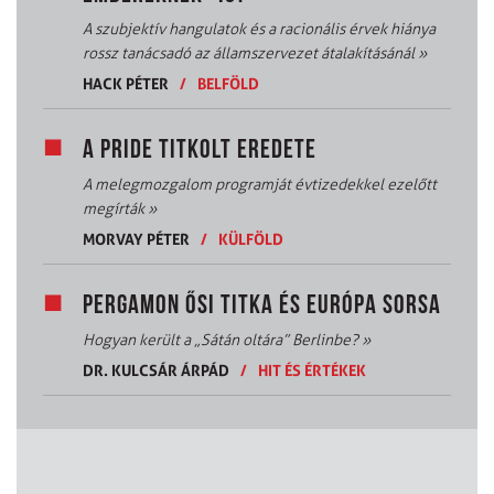
A szubjektív hangulatok és a racionális érvek hiánya
rossz tanácsadó az államszervezet átalakításánál
»
HACK PÉTER
/
BELFÖLD
A PRIDE TITKOLT EREDETE
A melegmozgalom programját évtizedekkel ezelőtt
megírták
»
MORVAY PÉTER
/
KÜLFÖLD
PERGAMON ŐSI TITKA ÉS EURÓPA SORSA
Hogyan került a „Sátán oltára” Berlinbe?
»
DR. KULCSÁR ÁRPÁD
/
HIT ÉS ÉRTÉKEK