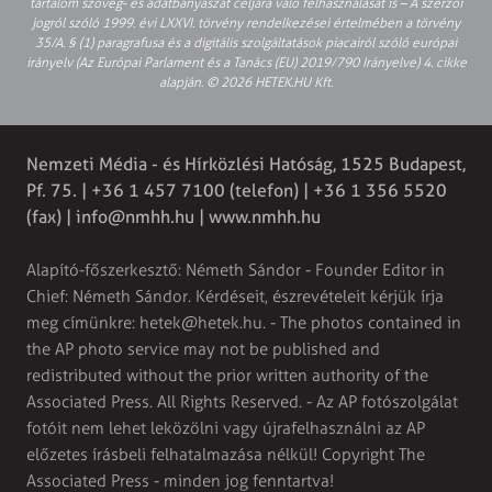
tartalom szöveg- és adatbányászat céljára való felhasználását is – A szerzői
jogról szóló 1999. évi LXXVI. törvény rendelkezései értelmében a törvény
35/A. § (1) paragrafusa és a digitális szolgáltatások piacairól szóló európai
irányelv (Az Európai Parlament és a Tanács (EU) 2019/790 Irányelve) 4. cikke
alapján. © 2026 HETEK.HU Kft.
Nemzeti Média - és Hírközlési Hatóság, 1525 Budapest,
Pf. 75. | +36 1 457 7100 (telefon) | +36 1 356 5520
(fax) |
info@nmhh.hu
| www.nmhh.hu
Alapító-főszerkesztő: Németh Sándor - Founder Editor in
Chief: Németh Sándor. Kérdéseit, észrevételeit kérjük írja
meg címünkre:
hetek@hetek.hu
. - The photos contained in
the AP photo service may not be published and
redistributed without the prior written authority of the
Associated Press. All Rights Reserved. - Az AP fotószolgálat
fotóit nem lehet leközölni vagy újrafelhasználni az AP
előzetes írásbeli felhatalmazása nélkül! Copyright The
Associated Press - minden jog fenntartva!