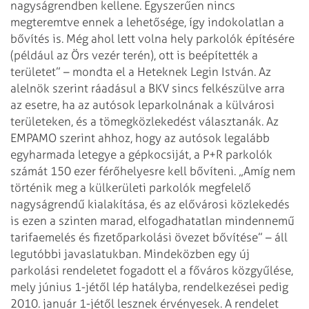
nagyságrendben kellene. Egyszerűen nincs
megteremtve ennek a lehetősége, így indokolatlan a
bővítés is. Még ahol lett volna hely parkolók építésére
(például az Örs vezér terén), ott is beépítették a
területet” – mondta el a Heteknek Legin István. Az
alelnök szerint ráadásul a BKV sincs felkészülve arra
az esetre, ha az autósok leparkolnának a külvárosi
területeken, és a tömegközlekedést választanák. Az
EMPAMO szerint ahhoz, hogy az autósok legalább
egyharmada letegye a gépkocsiját, a P+R parkolók
számát 150 ezer férőhelyesre kell bővíteni. „Amíg nem
történik meg a külkerületi parkolók megfelelő
nagyságrendű kialakítása, és az elővárosi közlekedés
is ezen a szinten marad, elfogadhatatlan mindennemű
tarifaemelés és fizetőparkolási övezet bővítése” – áll
legutóbbi javaslatukban.
Mindeközben egy új
parkolási rendeletet fogadott el a főváros közgyűlése,
mely június 1-jétől lép hatályba, rendelkezései pedig
2010. január 1-jétől lesznek érvényesek. A rendelet