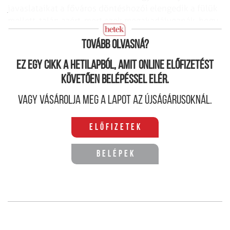
javaslataikat a főváros döntéshozói elengedik a fülük
mellett, talán azért, mert ezek megakadályoznák, hogy
extraprofit termelődjön.
Tovább olvasná?
Ez egy cikk a hetilapból, amit online előfizetést
követően belépéssel elér.
Vagy vásárolja meg a lapot az újságárusoknál.
Előfizetek
Belépek