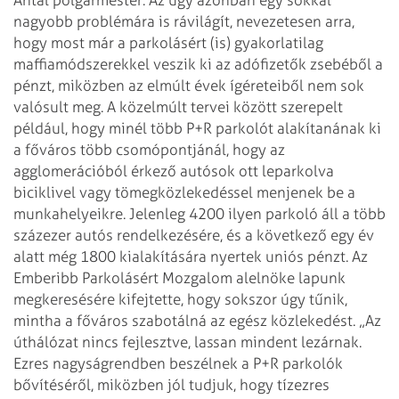
nagyobb problémára is rávilágít, nevezetesen arra,
hogy most már a parkolásért (is) gyakorlatilag
maffiamódszerekkel veszik ki az adófizetők zsebéből a
pénzt, miközben az elmúlt évek ígéreteiből nem sok
valósult meg. A közelmúlt tervei között szerepelt
például, hogy minél több P+R parkolót alakítanának ki
a főváros több csomópontjánál, hogy az
agglomerációból érkező autósok ott leparkolva
biciklivel vagy tömegközlekedéssel menjenek be a
munkahelyeikre. Jelenleg 4200 ilyen parkoló áll a több
százezer autós rendelkezésére, és a következő egy év
alatt még 1800 kialakítására nyertek uniós pénzt.
Az
Emberibb Parkolásért Mozgalom alelnöke lapunk
megkeresésére kifejtette, hogy sokszor úgy tűnik,
mintha a főváros szabotálná az egész közlekedést. „Az
úthálózat nincs fejlesztve, lassan mindent lezárnak.
Ezres nagyságrendben beszélnek a P+R parkolók
bővítéséről, miközben jól tudjuk, hogy tízezres