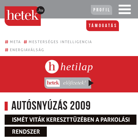
Profil
Támogatás
#
#
META
MESTERSÉGES INTELLIGENCIA
#
ENERGIAVÁLSÁG
hetilap
Autósnyúzás 2009
ISMÉT VITÁK KERESZTTÜZÉBEN A PARKOLÁSI
RENDSZER