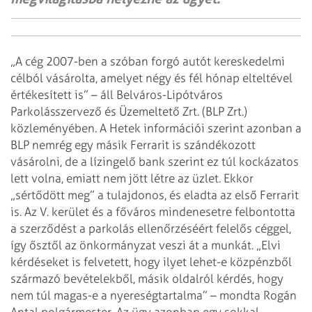
„A cég 2007-ben a szóban forgó autót kereskedelmi
célból vásárolta, amelyet négy és fél hónap elteltével
értékesített is” – áll Belváros-Lipótváros
Parkolásszervező és Üzemeltető Zrt. (BLP Zrt.)
közleményében. A Hetek információi szerint azonban a
BLP nemrég egy másik Ferrarit is szándékozott
vásárolni, de a lízingelő bank szerint ez túl kockázatos
lett volna, emiatt nem jött létre az üzlet. Ekkor
„sértődött meg” a tulajdonos, és eladta az első Ferrarit
is. Az V. kerület és a főváros mindenesetre felbontotta
a szerződést a parkolás ellenőrzéséért felelős céggel,
így ősztől az önkormányzat veszi át a munkát. „Elvi
kérdéseket is felvetett, hogy ilyet lehet-e közpénzből
származó bevételekből, másik oldalról kérdés, hogy
nem túl magas-e a nyereségtartalma” – mondta Rogán
Antal polgármester.
Az ügy azonban egy sokkal