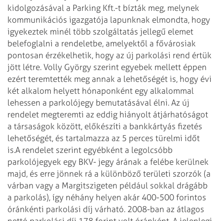
kidolgozásával a Parking Kft.-t bízták meg, melynek
kommunikációs igazgatója lapunknak elmondta, hogy
igyekeztek minél több szolgáltatás jellegű elemet
belefoglalni a rendeletbe, amelyektől a fővárosiak
pontosan érzékelhetik, hogy az új parkolási rend értük
jött létre. Volly György szerint egyebek mellett éppen
ezért teremtették meg annak a lehetőségét is, hogy évi
két alkalom helyett hónaponként egy alkalommal
lehessen a parkolójegy bemutatásával élni. Az új
rendelet megteremti az eddig hiányolt átjárhatóságot
a társaságok között, előkészíti a bankkártyás fizetés
lehetőségét, és tartalmazza az 5 perces türelmi időt
is.
A rendelet szerint egyébként a legolcsóbb
parkolójegyek egy BKV- jegy árának a felébe kerülnek
majd, és erre jönnek rá a különböző területi szorzók (a
várban vagy a Margitszigeten például sokkal drágább
a parkolás), így néhány helyen akár 400-500 forintos
óránkénti parkolási díj várható. 2008-ban az átlagos
nettó parkolási díj 178 forint volt óránként. A jelenlegi