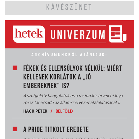
KÁVÉSZÜNET
ARCHÍVUMUNKBÓL AJÁNLJUK:
FÉKEK ÉS ELLENSÚLYOK NÉLKÜL: MIÉRT
KELLENEK KORLÁTOK A „JÓ
EMBEREKNEK” IS?
A szubjektív hangulatok és a racionális érvek hiánya
rossz tanácsadó az államszervezet átalakításánál
»
HACK PÉTER
/
BELFÖLD
A PRIDE TITKOLT EREDETE