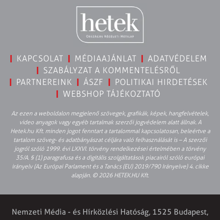
KAPCSOLAT
MÉDIAAJÁNLAT
ADATVÉDELEM
SZABÁLYZAT A KOMMENTELÉSRŐL
PARTNEREINK
ÁSZF
POLITIKAI HIRDETÉSEK
WEBSHOP TÁJÉKOZTATÓ
Az ezen a weboldalon megjelenő szövegek, grafikák, képek, hangfelvételek,
video anyagok vagy egyéb tartalmak szerzői jogvédelem alatt állnak. A
Hetek.hu Kft. minden jogot fenntart a tartalommal kapcsolatosan, beleértve a
tartalom szöveg- és adatbányászat céljára való felhasználását is – A szerzői
jogról szóló 1999. évi LXXVI. törvény rendelkezései értelmében a törvény
35/A. § (1) paragrafusa és a digitális szolgáltatások piacairól szóló európai
irányelv (Az Európai Parlament és a Tanács (EU) 2019/790 Irányelve) 4. cikke
alapján. © 2026 HETEK.HU Kft.
Nemzeti Média - és Hírközlési Hatóság, 1525 Budapest,