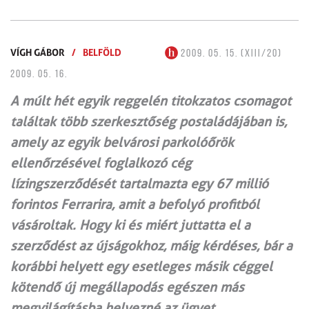
VÍGH GÁBOR
/
BELFÖLD
2009. 05. 15. (XIII/20)
2009. 05. 16.
A múlt hét egyik reggelén titokzatos csomagot
találtak több szerkesztőség postaládájában is,
amely az egyik belvárosi parkolóőrök
ellenőrzésével foglalkozó cég
lízingszerződését tartalmazta egy 67 millió
forintos Ferrarira, amit a befolyó profitból
vásároltak. Hogy ki és miért juttatta el a
szerződést az újságokhoz, máig kérdéses, bár a
korábbi helyett egy esetleges másik céggel
kötendő új megállapodás egészen más
megvilágításba helyezné az ügyet.