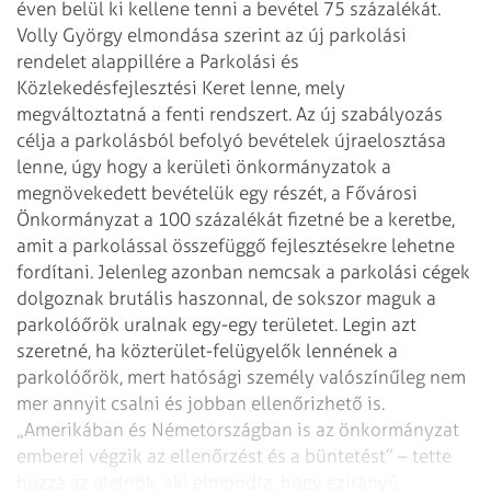
éven belül ki kellene tenni a bevétel 75 százalékát.
Volly György elmondása szerint az új parkolási
rendelet alappillére a Parkolási és
Közlekedésfejlesztési Keret lenne, mely
megváltoztatná a fenti rendszert. Az új szabályozás
célja a parkolásból befolyó bevételek újraelosztása
lenne, úgy hogy a kerületi önkormányzatok a
megnövekedett bevételük egy részét, a Fővárosi
Önkormányzat a 100 százalékát fizetné be a keretbe,
amit a parkolással összefüggő fejlesztésekre lehetne
fordítani.
Jelenleg azonban nemcsak a parkolási cégek
dolgoznak brutális haszonnal, de sokszor maguk a
parkolóőrök uralnak egy-egy területet. Legin azt
szeretné, ha közterület-felügyelők lennének a
parkolóőrök, mert hatósági személy valószínűleg nem
mer annyit csalni és jobban ellenőrizhető is.
„Amerikában és Németországban is az önkormányzat
emberei végzik az ellenőrzést és a büntetést” – tette
hozzá az alelnök, aki elmondta, hogy ezirányú