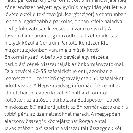
zónarendszer helyett egy gyűrűs megoldás jött létre, a
kivételektől eltekintve (pl. Margitsziget) a centrumban
lenne a legdrágább a parkolás, onnan kifelé haladva
pedig fokozatosan kevesebb a várakozási díj.
A
fővárosban három cég működteti a fizetőparkolást,
melyek közül a Centrum Parkoló Rendszer Kft.
magántulajdonban van, míg a másik kettő
önkormányzati. A befolyó bevétel egy részét a
parkolási cégek visszautalják az önkormányzatoknak.
Ez a bevétel 40-55 százalékát jelenti, azonban a
legrosszabbul teljesítő cég tavaly csak 30 százalékot
adott vissza. A Népszabadság információi szerint az
elmúlt három évben közel 20 milliárd forintot
költöttek az autósok parkolásra Budapesten, ebből
mindössze 8,9 milliárd jutott az önkormányzatoknak, a
többi pénz az üzemeltetőknél maradt. A meglepően
alacsony összeg is közrejátszhat Rogán Antal
javaslatában, aki szerint a visszautalt összegnek két