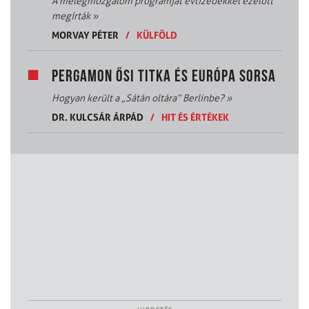
A melegmozgalom programját évtizedekkel ezelőtt
megírták
»
MORVAY PÉTER
/
KÜLFÖLD
PERGAMON ŐSI TITKA ÉS EURÓPA SORSA
Hogyan került a „Sátán oltára” Berlinbe?
»
DR. KULCSÁR ÁRPÁD
/
HIT ÉS ÉRTÉKEK