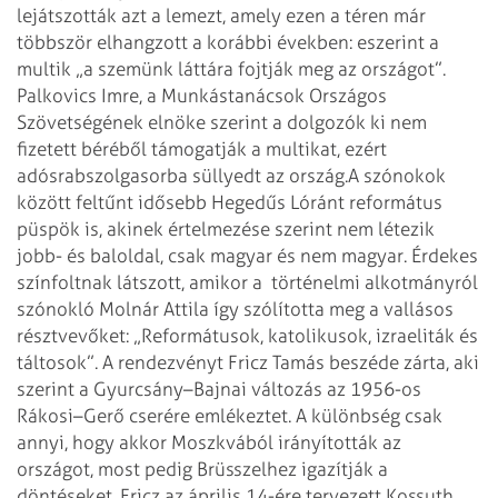
lejátszották azt a lemezt, amely ezen a téren már
többször elhangzott a korábbi években: eszerint a
multik „a szemünk láttára fojtják meg az országot”.
Palkovics Imre, a Munkástanácsok Országos
Szövetségének elnöke szerint a dolgozók ki nem
fizetett béréből támogatják a multikat, ezért
adósrabszolgasorba süllyedt az ország.
A szónokok
között feltűnt idősebb Hegedűs Lóránt református
püspök is, akinek értelmezése szerint nem létezik
jobb- és baloldal, csak magyar és nem magyar. Érdekes
színfoltnak látszott, amikor a történelmi alkotmányról
szónokló Molnár Attila így szólította meg a vallásos
résztvevőket: „Reformátusok, katolikusok, izraeliták és
táltosok”. A rendezvényt Fricz Tamás beszéde zárta, aki
szerint a Gyurcsány–Bajnai változás az 1956-os
Rákosi–Gerő cserére emlékeztet. A különbség csak
annyi, hogy akkor Moszkvából irányították az
országot, most pedig Brüsszelhez igazítják a
döntéseket.
Fricz az április 14-ére tervezett Kossuth