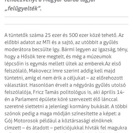
„felügyelték”.
A tüntetők száma 25 ezer és 500 ezer közé tehető. Az
előbbi adatot az MTI és a sajtó, az utóbbit a gyűlés
moderátora becsülte így. Bármi legyen az igazság, tény,
hogy a Hősök tere megtelt, és még a múzeumok
lépcsőin is egymás mellett ültek az emberek.
Az első
felszólaló, Makovecz Imre szerint addig kell majd
tüntetni, amíg el nem érik a céljukat – az előrehozott
választást. Hasonlóan érvelt a négyórás gyűlés utolsó
felszólalója, Fricz Tamás politológus is, aki április 14-
én a Parlament épülete köré szervezett élő lánccal
szeretné siettetni a jelenlegi kormány bukását. A többi
szónok pedig a maga módján színesítette a képet: a
Gój Motorosok például a köztársasági elnöknek
címzett – és átadott – petíciójukkal hívták fel magukra