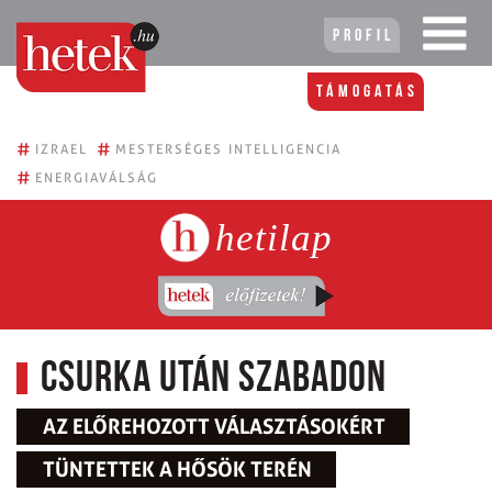
Profil
Támogatás
#
#
IZRAEL
MESTERSÉGES INTELLIGENCIA
#
ENERGIAVÁLSÁG
hetilap
Csurka után szabadon
AZ ELŐREHOZOTT VÁLASZTÁSOKÉRT
TÜNTETTEK A HŐSÖK TERÉN