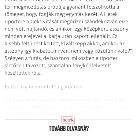
téri megmozdulás próbája gyanánt felszólította a
tömeget, hogy fogják meg egymás kezét. A Hetek
riportere objektivitását megőrizni szándékozván erre
nem volt hajlandó, és amikor egy középkorú asszony
minden erejével a karja után kapott, ellenállt. Ez
kisebb feltűnést keltett, kiváltképp akkor, amikor az
asszony így kiabált: „mi van, nem vagy közülünk való?”
Szégyen a futás, de hasznos: miközben a riporter
sietősen távozott, számtalan fényképfelvételt
készítettek róla.
Budaházy nekirontott a gárdának
A Hősök terén lezajlott demonstráció folytatásaként
egy nagyobb tömeg indult a Parlament felé vasárnap
kora este. A Kossuth téren többen felszólaltak, köztük
Budaházy György „hídfoglaló” is.
Tovább olvasná?