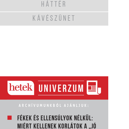
HÁTTÉR
KÁVÉSZÜNET
ARCHÍVUMUNKBÓL AJÁNLJUK:
FÉKEK ÉS ELLENSÚLYOK NÉLKÜL:
MIÉRT KELLENEK KORLÁTOK A „JÓ