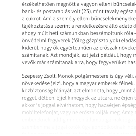
érzékelhetően megnőtt a vagyon elleni bűncselek
bank- és postarablás volt (23), mint tavaly egész
a cukrot. Ami a személy elleni bűncselekményeket
tájékoztatása szerint a rendelkezésre álló adat
ahogy múlt heti számunkban beszámoltunk róla – 
önvédelmi fegyverek (főleg gázpisztolyok) eladás
kiderül, hogy ők egyértelműen az erőszak növeke
számítanak. Azt mondják, ezt jelzi például, hogy 
vevők már számítanak arra, hogy fegyverüket hasz
Szepessy Zsolt, Monok polgármestere is úgy véli
növekedése jelzi, hogy a magyar emberek félnek. 
közbiztonság hiányát, azt elmondta, hogy „mint á
reggel, délben, éjjel kimegyek az utcára, ne érj
akkor is joggal elvárhatom, hogy hazaérjen épség
mobiltelefonját, vagy ne erőszakolják meg. Amíg e
embereknek, addig minden állampolgárnak joga va
szemben ma a jogalkotók úgy gondolkodnak, hogy
felkap egy utcakövet, és fejbe vágja vele a táma