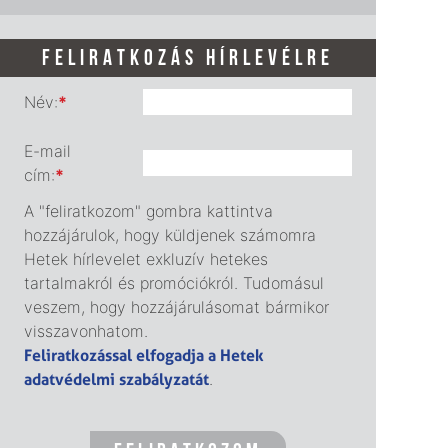
FELIRATKOZÁS HÍRLEVÉLRE
Név:
*
E-mail
cím:
*
A "feliratkozom" gombra kattintva
hozzájárulok, hogy küldjenek számomra
Hetek hírlevelet exkluzív hetekes
tartalmakról és promóciókról. Tudomásul
veszem, hogy hozzájárulásomat bármikor
visszavonhatom.
Feliratkozással elfogadja a Hetek
adatvédelmi szabályzatát
.