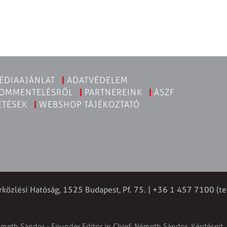
ÉDIAAJÁNLAT
ADATVÉDELEM
KOMMENTELÉSRŐL
PARTNEREINK
ÁSZF
ETÉSEK
WEBSHOP TÁJÉKOZTATÓ
rközlési Hatóság, 1525 Budapest, Pf. 75. | +36 1 457 7100 (te
émeth Sándor - Founder Editor in Chief: Németh Sándor. Kérdéseit, 