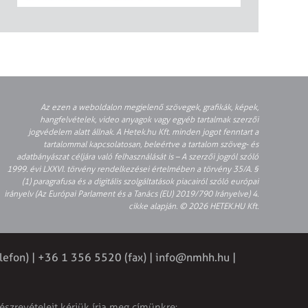
Az ezen a weboldalon megjelenő szövegek, grafikák, képek,
hangfelvételek, video anyagok vagy egyéb tartalmak szerzői
jogvédelem alatt állnak. A Hetek.hu Kft. minden jogot fenntart a
tartalommal kapcsolatosan, beleértve a tartalom szöveg- és
adatbányászat céljára való felhasználását is – A szerzői jogról szóló
1999. évi LXXVI. törvény rendelkezései értelmében a törvény 35/A. §
(1) paragrafusa és a digitális szolgáltatások piacairól szóló európai
irányelv (Az Európai Parlament és a Tanács (EU) 2019/790 Irányelve) 4.
cikke alapján. © 2026 HETEK.HU Kft.
lefon) | +36 1 356 5520 (fax) |
info@nmhh.hu
|
észrevételeit kérjük írja meg címünkre: