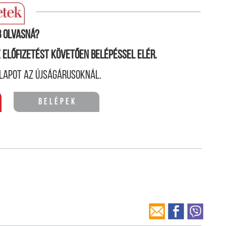
iszen puszta kézzel kellett volna védekeznie.
 olvasná?
ne előfizetést követően belépéssel elér.
lapot az újságárusoknál.
Belépek