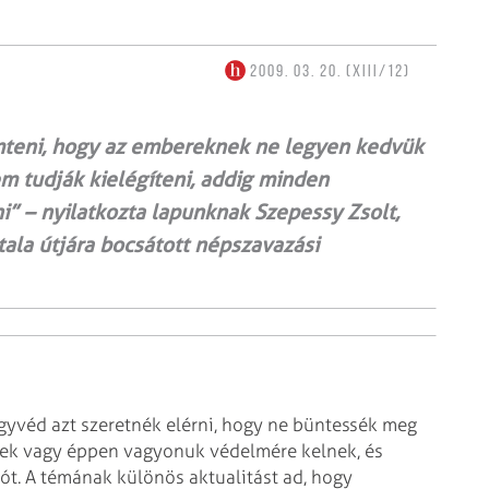
2009. 03. 20. (XIII/12)
emteni, hogy az embereknek ne legyen kedvük
m tudják kielégíteni, addig minden
” – nyilatkozta lapunknak Szepessy Zsolt,
ala útjára bocsátott népszavazási
yvéd azt szeretnék elérni, hogy ne büntessék meg
ek vagy éppen vagyonuk védelmére kelnek, és
ót. A témának különös aktualitást ad, hogy