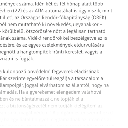
mények száma. Idén két és fél hónap alatt több
 évben (22) és az ATM automatákat is úgy viszik, mint
 illeti, az Országos Rendőr-főkapitányság (ORFK)
okból nem mutatható ki növekedés, ugyanakkor –
körülbelül ötszörösére nőtt a legálisan tartható
ának száma. Vidéki rendőrökkel beszélgetve az is
désére, és az egyes cselekmények eldurvulására
megnőtt a hangtompítók iránti kereslet, vagyis a
nálni is fogják.
, a különböző önvédelmi fegyverek eladásának
Bár szerinte egyelőre túlreagálja a társadalom a
llampolgár, joggal elvárhatom az államtól, hogy ha
en támadás. Ha a gyerekemet elengedem valahová,
ben és ne bántalmazzák, ne lopják el a
zt a biztonságérzetét nem tudják kielégíteni az
n saját magát védeni.” A polgármester szerint ezzel
 ha egy fiatal hölgyet megtámadnak az utcán és az
dót úgy, hogy az megsérül vagy meghal, a hölgyet meg