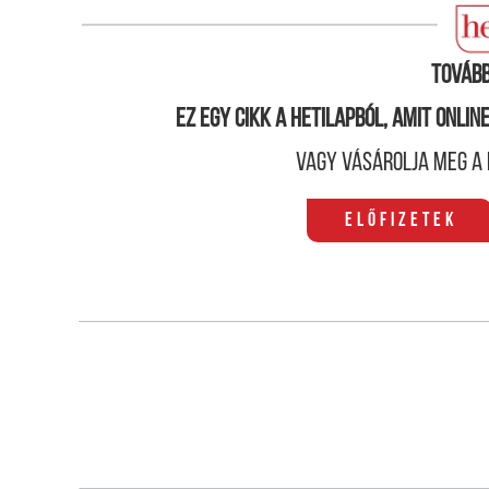
fogják büntetni, mert túllépte az arányosságot, h
Tovább
Ez egy cikk a hetilapból, amit onli
Vagy vásárolja meg a 
Előfizetek