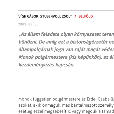
VÍGH GÁBOR,
STUBENVOLL ZSOLT
/
BELFÖLD
2009. 03. 20.
„Az állam feladata olyan környezetet ter
bűnözni. De amíg ezt a biztonságérzetét ne
állampolgárnak joga van saját magát védeni
Monok polgármestere (kis képünkön), az ált
kezdeményezés kapcsán.
Monok független polgármestere és Erdei Csaba üg
azokat, akik önmaguk, más bántalmazott személy
esetleg ezzel megsebesítik, vagy megölik a támad