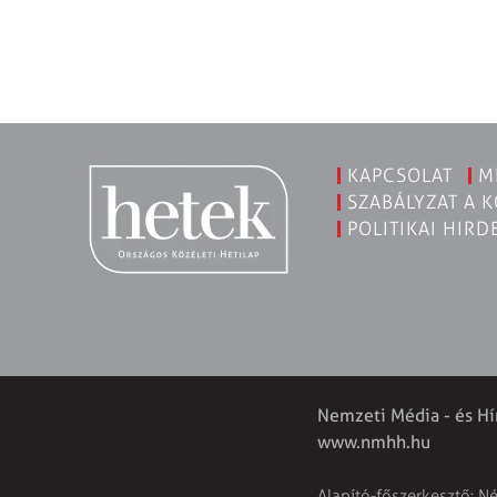
KAPCSOLAT
M
SZABÁLYZAT A 
POLITIKAI HIRD
Nemzeti Média - és Hí
www.nmhh.hu
Alapító-főszerkesztő: N