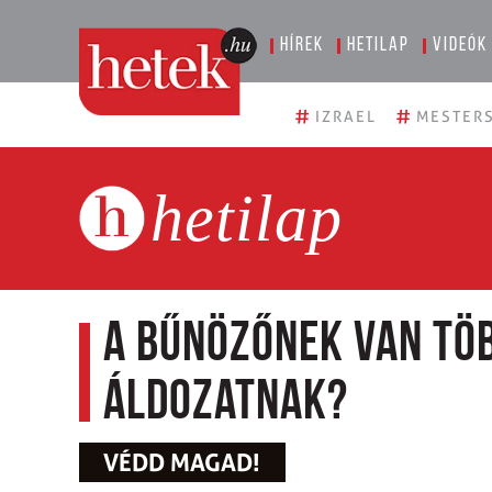
Hírek
Hetilap
Videók
#
#
IZRAEL
MESTERS
hetilap
A bűnözőnek van töb
áldozatnak?
VÉDD MAGAD!