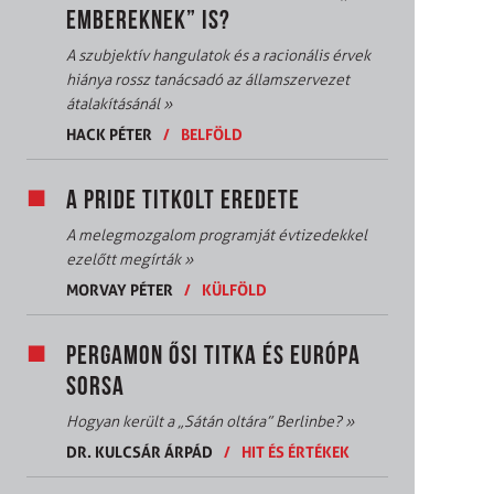
EMBEREKNEK” IS?
A szubjektív hangulatok és a racionális érvek
hiánya rossz tanácsadó az államszervezet
átalakításánál
»
HACK PÉTER
/
BELFÖLD
A PRIDE TITKOLT EREDETE
A melegmozgalom programját évtizedekkel
ezelőtt megírták
»
MORVAY PÉTER
/
KÜLFÖLD
PERGAMON ŐSI TITKA ÉS EURÓPA
SORSA
Hogyan került a „Sátán oltára” Berlinbe?
»
DR. KULCSÁR ÁRPÁD
/
HIT ÉS ÉRTÉKEK