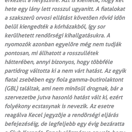
érkezett a helyszínre. Azt is kiemelik, hogy két
hete egy lány lett rosszul ugyanitt. A fiatalokat
a szakszerû orvosi ellátást követõen rövid idõn
belül kiengedték a kórházakból, így sor
kerülhetett rendõrségi kihallgatásukra. A
nyomozók azonban egye­lõre még nem tudják
pontosan, mi állhatott a rosszullétek
hátterében, annyi bizonyos, hogy többféle
partidrog váltotta ki a nem várt hatást. Az egyik
fiatal zsebében egy fiola gamma-butirolaktont
(GBL) találtak, ami nem minõsül drognak, bár a
szervezetbe jutva hasonló hatást vált ki, ezért
folyékony ecstasynak is nevezik. Az esetre
reagálva Kecel jegyzõje a rendõrségi eljárás
befejezéséig, de legfeljebb egy évig bezáratta