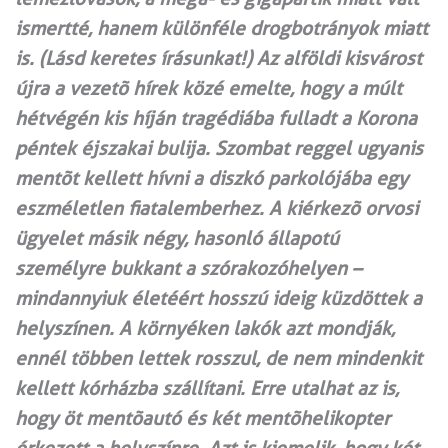
ismertté, hanem különféle drogbotrányok miatt
is. (Lásd keretes írásunkat!) Az alföldi kisvárost
újra a vezetõ hírek közé emelte, hogy a múlt
hétvégén kis híján tragédiába fulladt a Korona
péntek éjszakai bulija. Szombat reggel ugyanis
mentõt kellett hívni a diszkó parkolójába egy
eszméletlen fiatalemberhez. A kiérkezõ orvosi
ügyelet másik négy, hasonló állapotú
személyre bukkant a szórakozóhelyen –
mindannyiuk életéért hosszú ideig küzdöttek a
helyszínen. A környéken lakók azt mondják,
ennél többen lettek rosszul, de nem mindenkit
kellett kórházba szállítani. Erre utalhat az is,
hogy öt mentõautó és két mentõhelikopter