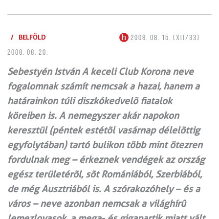
/
BELFÖLD
2008. 08. 15. (XII/33)
2008. 08. 20.
Sebestyén István A keceli Club Korona neve
fogalomnak számít nemcsak a hazai, hanem a
határainkon túli diszkókedvelõ fiatalok
köreiben is. A nemegyszer akár napokon
keresztül (péntek estétõl vasárnap délelõttig
egyfolytában) tartó bulikon több mint ötezren
fordulnak meg – érkeznek vendégek az ország
egész területérõl, sõt Romániából, Szerbiából,
de még Ausztriából is. A szórakozóhely – és a
város – neve azonban nemcsak a világhírû
lemezlovasok, a mega- és gigapartik miatt vált