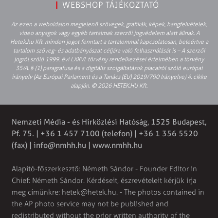
WEBSHOP TÁJÉKOZTATÓ
Az ezen a weboldalon megjelenő szövegek, grafikák, képek, hangfelvételek,
video anyagok vagy egyéb tartalmak szerzői jogvédelem alatt állnak. A
Hetek.hu Kft. minden jogot fenntart a tartalommal kapcsolatosan, beleértve a
tartalom szöveg- és adatbányászat céljára való felhasználását is – A szerzői
jogról szóló 1999. évi LXXVI. törvény rendelkezései értelmében a törvény
35/A. § (1) paragrafusa és a digitális szolgáltatások piacairól szóló európai
irányelv (Az Európai Parlament és a Tanács (EU) 2019/790 Irányelve) 4. cikke
alapján. © 2026 HETEK.HU Kft.
Nemzeti Média - és Hírközlési Hatóság, 1525 Budapest,
Pf. 75. | +36 1 457 7100 (telefon) | +36 1 356 5520
(fax) |
info@nmhh.hu
| www.nmhh.hu
Alapító-főszerkesztő: Németh Sándor - Founder Editor in
Chief: Németh Sándor. Kérdéseit, észrevételeit kérjük írja
meg címünkre:
hetek@hetek.hu
. - The photos contained in
the AP photo service may not be published and
redistributed without the prior written authority of the