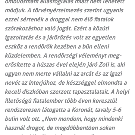
ombudsmani állásfoglalás miatt nem lehetett
módjuk. A törvényértelmezés szerint ugyanis
ezzel sértenék a droggal nem élõ fiatalok
szórakozáshoz való jogát. Ezért a közúti
igazoltatás és a járõrözés volt az egyetlen
eszköz a rendõrök kezében a bûn elleni
küzdelemben. A rendõrségi véleményt meg-
erõsítette a húszas évei elején járó Zoli is, aki
ugyan nem merte vállalni az arcát és az igazi
nevét az interjúhoz, de készséggel elmondta a
keceli diszkóban szerzett tapasztalatait. A helyi
illetõségû fiatalember több éven keresztül
rendszeresen látogatta a Koronát, tavaly 5-6
bulin volt ott. „Nem mondom, hogy mindenki
használ drogot, de megdöbbentõen sokan