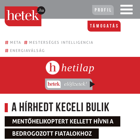
Profil
Támogatás
#
#
META
MESTERSÉGES INTELLIGENCIA
#
ENERGIAVÁLSÁG
hetilap
A hírhedt keceli bulik
MENTŐHELIKOPTERT KELLETT HÍVNI A
BEDROGOZOTT FIATALOKHOZ