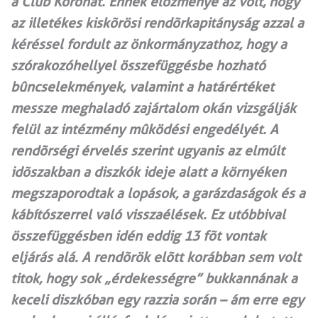
a Club Koronát. Ennek elõzménye az volt, hogy
az illetékes kiskõrösi rendõrkapitányság azzal a
kéréssel fordult az önkormányzathoz, hogy a
szórakozóhellyel összefüggésbe hozható
bûncselekmények, valamint a határértéket
messze meghaladó zajártalom okán vizsgálják
felül az intézmény mûködési engedélyét. A
rendõrségi érvelés szerint ugyanis az elmúlt
idõszakban a diszkók ideje alatt a környéken
megszaporodtak a lopások, a garázdaságok és a
kábítószerrel való visszaélések. Ez utóbbival
összefüggésben idén eddig 13 fõt vontak
eljárás alá. A rendõrök elõtt korábban sem volt
titok, hogy sok „érdekességre” bukkannának a
keceli diszkóban egy razzia során – ám erre egy