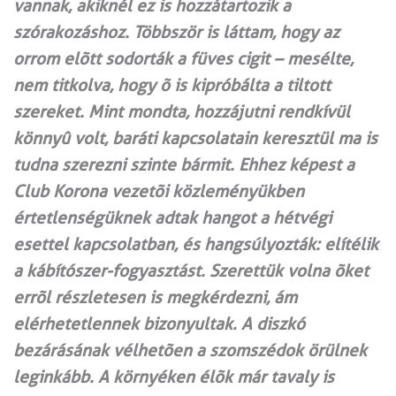
vannak, akiknél ez is hozzátartozik a
szórakozáshoz. Többször is láttam, hogy az
orrom elõtt sodorták a füves cigit – mesélte,
nem titkolva, hogy õ is kipróbálta a tiltott
szereket. Mint mondta, hozzájutni rendkívül
könnyû volt, baráti kapcsolatain keresztül ma is
tudna szerezni szinte bármit. Ehhez képest a
Club Korona vezetõi közleményükben
értetlenségüknek adtak hangot a hétvégi
esettel kapcsolatban, és hangsúlyozták: elítélik
a kábítószer-fogyasztást. Szerettük volna õket
errõl részletesen is megkérdezni, ám
elérhetetlennek bizonyultak. A diszkó
bezárásának vélhetõen a szomszédok örülnek
leginkább. A környéken élõk már tavaly is