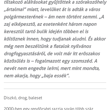
tiltakozó aláírásokat gyûjtöttek a szórakozóhely
„ártalmai” miatt, levelüket át is adták a város
polgármesterének – ám nem történt semmi. „A
zaj elképesztõ, az esetenként három napon
keresztül tartó bulik idején többen el is
költöznek innen, hogy tudjanak aludni. És akkor
még nem beszéltünk a fiatalok nyilvános
drogfogyasztásáról, de volt már itt erõszakos
közösülés is – fogalmazott egy szomszéd. A
nevét nem engedte leírni, mert mint mondta,
nem akarja, hogy „baja essék”.
Diszkó, drog, baleset
2000-ben egy rendõrségi razzia során több száz