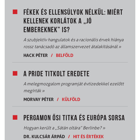
FÉKEK ÉS ELLENSÚLYOK NÉLKÜL: MIÉRT
KELLENEK KORLÁTOK A „JÓ
EMBEREKNEK” IS?
A szubjektív hangulatok és a racionális érvek hiánya
rossz tanácsadó az államszervezet átalakításánál
»
HACK PÉTER
/
BELFÖLD
A PRIDE TITKOLT EREDETE
A melegmozgalom programját évtizedekkel ezelőtt
megírták
»
MORVAY PÉTER
/
KÜLFÖLD
PERGAMON ŐSI TITKA ÉS EURÓPA SORSA
Hogyan került a „Sátán oltára” Berlinbe?
»
DR. KULCSÁR ÁRPÁD
/
HIT ÉS ÉRTÉKEK