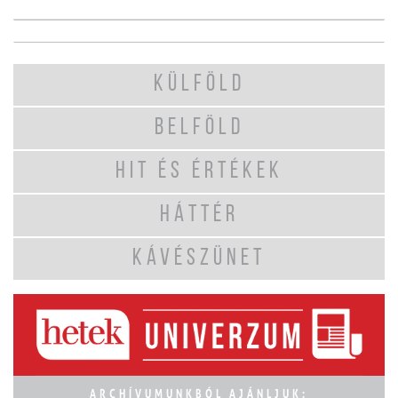
KÜLFÖLD
BELFÖLD
HIT ÉS ÉRTÉKEK
HÁTTÉR
KÁVÉSZÜNET
ARCHÍVUMUNKBÓL AJÁNLJUK: