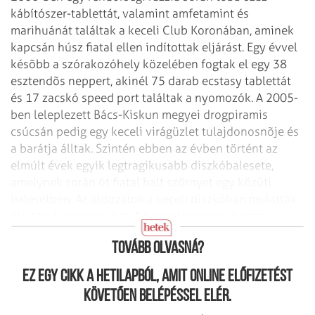
kábítószer-tablettát, valamint
amfetamint és
marihuánát találtak a keceli Club Koronában, aminek
kapcsán húsz
fiatal ellen indítottak eljárást. Egy évvel
késõbb a szórakozóhely közelében
fogtak el egy 38
esztendõs neppert, akinél 75 darab ecstasy tablettát
és 17
zacskó speed port találtak a nyomozók. A 2005-
ben leleplezett Bács-Kiskun megyei
drogpiramis
csúcsán pedig egy keceli virágüzlet tulajdonosnõje és
a barátja
álltak. Szintén ebben az évben történt az
elmúlt évek egyik legtragikusabb
diszkóbalesete,
amelynek során öt fiatal halt szörnyet egy közúti
balesetben. Az
áldozatok a keceli diszkóban mulatták
át utolsó éjszakájukat. A boncolás során
drogot
találtak a szervezetükben.
Tovább olvasná?
Ez egy cikk a hetilapból, amit online előfizetést
követően belépéssel elér.