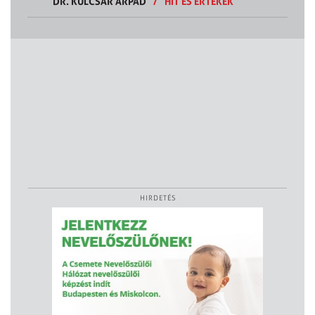
DR. KULCSÁR ÁRPÁD
/
HIT ÉS ÉRTÉKEK
HIRDETÉS