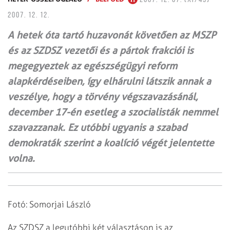
2007. 12. 12.
A hetek óta tartó huzavonát követően az MSZP
és az SZDSZ vezetői és a pártok frakciói is
megegyeztek az egészségügyi reform
alapkérdéseiben, így elhárulni látszik annak a
veszélye, hogy a törvény végszavazásánál,
december 17-én esetleg a szocialisták nemmel
szavazzanak. Ez utóbbi ugyanis a szabad
demokraták szerint a koalíció végét jelentette
volna.
Fotó: Somorjai László
Az SZDSZ a legutóbbi két választáson is az