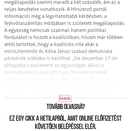
megállapodás szerint maradt a két százalék, ám az a
teljes bevételre
vonatkozik. A Hírszerző portál
információi még a legvitatottabb kérdésben, a
fejkvótaszámítás módjában is született megállapodás.
A egyezség nemcsak szakmai, hanem politikai
fordulatot is hozott a koalícióban,
hiszen már többen
attól tartottak, hogy a koalíciós vita akár a
miniszterelnök
és Kóka János szabad demokrata
pártelnök székébe is kerülhet. „Ha december 17-én
elfogadja a parlament az egyezséget, akkor a
miniszterelnök újra időt nyer. Ha
nem történik
valamilyen váratlan esemény, akkor 2009-ig, az
európai parlamenti
választásokig biztosnak tűnik a
pozíciója” – vélekedett a Heteknek egy
szocialista
politikus.
Tovább olvasná?
Ez egy cikk a hetilapból, amit online előfizetést
követően belépéssel elér.