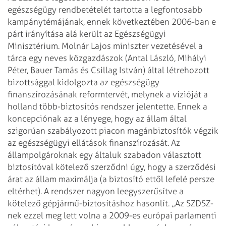
egészségügy rendbetételét tartotta
a legfontosabb
kampánytémájának, ennek következtében 2006-ban e
párt irányítása
alá került az Egészségügyi
Minisztérium. Molnár Lajos miniszter vezetésével a
tárca egy neves közgazdászok (Antal László, Mihályi
Péter, Bauer Tamás és
Csillag István) által létrehozott
bizottsággal kidolgozta az egészségügy
finanszírozásának reformtervét, melynek a vízióját a
holland több-biztosítós
rendszer jelentette. Ennek a
koncepciónak az a lényege, hogy az állam által
szigorúan szabályozott piacon magánbiztosítók végzik
az egészségügyi ellátások
finanszírozását. Az
állampolgároknak egy általuk szabadon választott
biztosítóval kötelező szerződni úgy, hogy a szerződési
árat az állam maximálja
(a biztosító ettől lefelé persze
eltérhet). A rendszer nagyon leegyszerűsítve a
kötelező gépjármű-biztosításhoz hasonlít.
„Az SZDSZ-
nek ezzel meg lett volna a 2009-es európai parlamenti