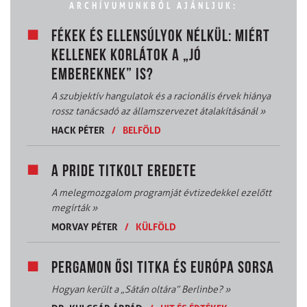
ARCHÍVUMUNKBÓL AJÁNLJUK:
FÉKEK ÉS ELLENSÚLYOK NÉLKÜL: MIÉRT
KELLENEK KORLÁTOK A „JÓ
EMBEREKNEK” IS?
A szubjektív hangulatok és a racionális érvek hiánya
rossz tanácsadó az államszervezet átalakításánál
»
HACK PÉTER
/
BELFÖLD
A PRIDE TITKOLT EREDETE
A melegmozgalom programját évtizedekkel ezelőtt
megírták
»
MORVAY PÉTER
/
KÜLFÖLD
PERGAMON ŐSI TITKA ÉS EURÓPA SORSA
Hogyan került a „Sátán oltára” Berlinbe?
»