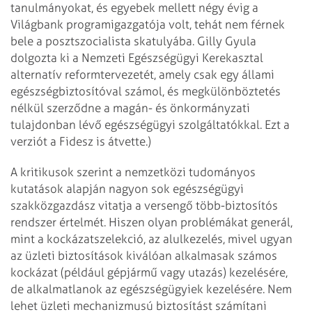
tanulmányokat, és egyebek mellett négy évig a
Világbank
programigazgatója volt, tehát nem férnek
bele a posztszocialista skatulyába.
Gilly Gyula
dolgozta ki a Nemzeti Egészségügyi Kerekasztal
alternatív
reformtervezetét, amely csak egy állami
egészségbiztosítóval számol, és
megkülönböztetés
nélkül szerződne a magán- és önkormányzati
tulajdonban lévő
egészségügyi szolgáltatókkal. Ezt a
verziót a Fidesz is átvette.)
A kritikusok szerint a nemzetközi tudományos
kutatások alapján nagyon sok
egészségügyi
szakközgazdász vitatja a versengő több-biztosítós
rendszer
értelmét. Hiszen olyan problémákat generál,
mint a kockázatszelekció, az
alulkezelés, mivel ugyan
az üzleti biztosítások kiválóan alkalmasak számos
kockázat (például gépjármű vagy utazás) kezelésére,
de alkalmatlanok az
egészségügyiek kezelésére. Nem
lehet üzleti mechanizmusú biztosítást számítani