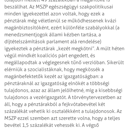
beszállhat. Az MSZP egészségügyi szakpolitikusai
minden
igyekezettel azon voltak, hogy ezek a
pénztárak még véletlenül se működhessenek
kvázi
magánbiztosítóként, ezért különféle szabályokkal (a
menedzsmentjogok
állami kézben tartása, a
díjtételszámítások parlament alá rendelése)
igyekeztek
a pénztárak „kezét megkötni”.
A múlt héten
végül mindkét koalíciós párt engedett, és
megállapodtak a
véglegesnek tűnő verzióban. Sikerült
elérniük a szocialistáknak, hogy megkössék
a
magánbefektetők kezét az igazgatóságban: a
pénztáraknál az igazgatóság elnökét
a többségi
tulajdonos, azaz az állam jelölhetné, míg a kisebbségi
tulajdonos a
vezérigazgatót. A törvénytervezetben az
áll, hogy a pénztárakból a
fejkvótabevétel két
százalékát vehetik ki osztalékként a tulajdonosok. Az
MSZP
ezzel szemben azt szerette volna, hogy a teljes
bevétel 1,5 százalékát vehessék
ki. A végső