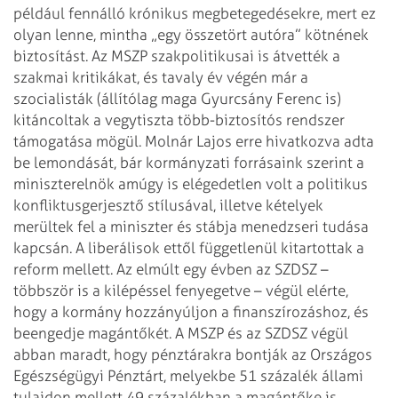
például fennálló krónikus megbetegedésekre, mert ez
olyan lenne, mintha „egy
összetört autóra” kötnének
biztosítást.
Az MSZP szakpolitikusai is átvették a
szakmai kritikákat, és tavaly év végén már
a
szocialisták (állítólag maga Gyurcsány Ferenc is)
kitáncoltak a vegytiszta
több-biztosítós rendszer
támogatása mögül. Molnár Lajos erre hivatkozva adta
be
lemondását, bár kormányzati forrásaink szerint a
miniszterelnök amúgy is
elégedetlen volt a politikus
konfliktusgerjesztő stílusával, illetve kételyek
merültek fel a miniszter és stábja menedzseri tudása
kapcsán.
A liberálisok ettől függetlenül kitartottak a
reform mellett. Az elmúlt egy
évben az SZDSZ –
többször is a kilépéssel fenyegetve – végül elérte,
hogy a
kormány hozzányúljon a finanszírozáshoz, és
beengedje magántőkét. A MSZP és az
SZDSZ végül
abban maradt, hogy pénztárakra bontják az Országos
Egészségügyi
Pénztárt, melyekbe 51 százalék állami
tulajdon mellett 49 százalékban a
magántőke is