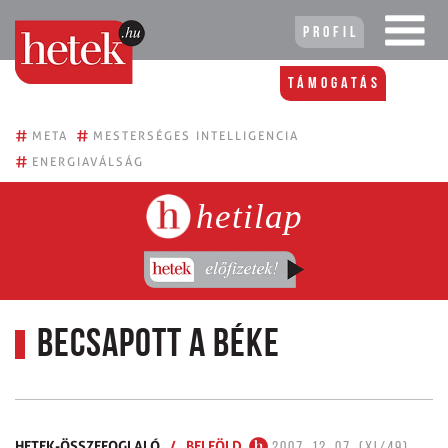
Profil
Támogatás
#
#
META
MESTERSÉGES INTELLIGENCIA
#
ENERGIAVÁLSÁG
hetilap
Becsapott a béke
HETEK-ÖSSZEFOGLALÓ
/
BELFÖLD
2007. 12. 07. (XI/49)