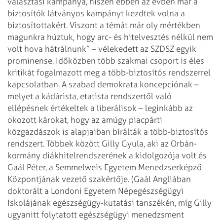
választási
kampánya, hiszen ebben az évben már a
biztosítók látványos kampányt kezdtek
volna a
biztosítottakért. Viszont a témát már oly mértékben
magunkra húztuk,
hogy arc- és hitelvesztés nélkül nem
volt hova hátrálnunk” – vélekedett az SZDSZ
egyik
prominense.
Időközben több szakmai csoport is éles
kritikát fogalmazott meg a
több-biztosítós rendszerrel
kapcsolatban. A szabad demokrata koncepciónak –
melyet a kádárista, etatista rendszertől való
ellépésnek értékeltek a
liberálisok – leginkább az
okozott károkat, hogy az amúgy piacpárti
közgazdászok
is alapjaiban bírálták a több-biztosítós
rendszert. Többek között Gilly Gyula,
aki az Orbán-
kormány diákhitelrendszerének a kidolgozója volt és
Gaál Péter, a
Semmelweis Egyetem Menedzserképző
Központjának vezető szakértője. (Gaál
Angliában
doktorált a Londoni Egyetem Népegészségügyi
Iskolájának
egészségügy-kutatási tanszékén, míg Gilly
ugyanitt folytatott egészségügyi
menedzsment