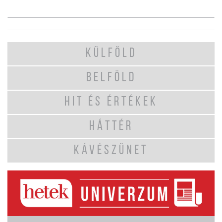
KÜLFÖLD
BELFÖLD
HIT ÉS ÉRTÉKEK
HÁTTÉR
KÁVÉSZÜNET