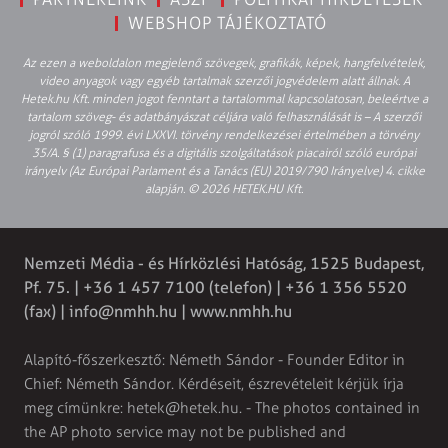
WEBSHOP TÁJÉKOZTATÓ
Az ezen a weboldalon megjelenő szövegek, grafikák, képek, hangfelvételek,
video anyagok vagy egyéb tartalmak szerzői jogvédelem alatt állnak. A
Hetek.hu Kft. minden jogot fenntart a tartalommal kapcsolatosan, beleértve a
tartalom szöveg- és adatbányászat céljára való felhasználását is – A szerzői
jogról szóló 1999. évi LXXVI. törvény rendelkezései értelmében a törvény
35/A. § (1) paragrafusa és a digitális szolgáltatások piacairól szóló európai
irányelv (Az Európai Parlament és a Tanács (EU) 2019/790 Irányelve) 4. cikke
alapján. © 2026 HETEK.HU Kft.
Nemzeti Média - és Hírközlési Hatóság, 1525 Budapest,
Pf. 75. | +36 1 457 7100 (telefon) | +36 1 356 5520
(fax) |
info@nmhh.hu
| www.nmhh.hu
Alapító-főszerkesztő: Németh Sándor - Founder Editor in
Chief: Németh Sándor. Kérdéseit, észrevételeit kérjük írja
meg címünkre:
hetek@hetek.hu
. - The photos contained in
the AP photo service may not be published and