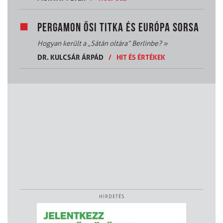
PERGAMON ŐSI TITKA ÉS EURÓPA SORSA
Hogyan került a „Sátán oltára” Berlinbe?
»
DR. KULCSÁR ÁRPÁD
/
HIT ÉS ÉRTÉKEK
HIRDETÉS