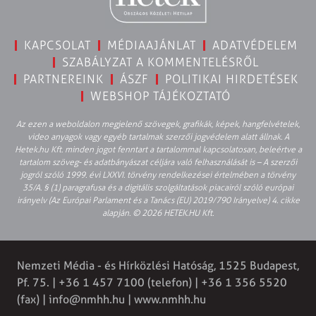
KAPCSOLAT
MÉDIAAJÁNLAT
ADATVÉDELEM
SZABÁLYZAT A KOMMENTELÉSRŐL
PARTNEREINK
ÁSZF
POLITIKAI HIRDETÉSEK
WEBSHOP TÁJÉKOZTATÓ
Az ezen a weboldalon megjelenő szövegek, grafikák, képek, hangfelvételek,
video anyagok vagy egyéb tartalmak szerzői jogvédelem alatt állnak. A
Hetek.hu Kft. minden jogot fenntart a tartalommal kapcsolatosan, beleértve a
tartalom szöveg- és adatbányászat céljára való felhasználását is – A szerzői
jogról szóló 1999. évi LXXVI. törvény rendelkezései értelmében a törvény
35/A. § (1) paragrafusa és a digitális szolgáltatások piacairól szóló európai
irányelv (Az Európai Parlament és a Tanács (EU) 2019/790 Irányelve) 4. cikke
alapján. © 2026 HETEK.HU Kft.
Nemzeti Média - és Hírközlési Hatóság, 1525 Budapest,
Pf. 75. | +36 1 457 7100 (telefon) | +36 1 356 5520
(fax) |
info@nmhh.hu
| www.nmhh.hu