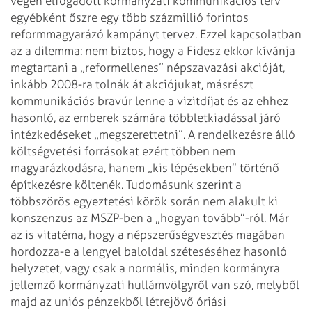
végén elfogadott kormányzati kommunikációs terv
egyébként őszre egy
több százmillió forintos
reformmagyarázó kampányt tervez. Ezzel kapcsolatban
az
a dilemma: nem biztos, hogy a Fidesz ekkor kívánja
megtartani a „reformellenes”
népszavazási akcióját,
inkább 2008-ra tolnák át akciójukat, másrészt
kommunikációs bravúr lenne a vizitdíjat és az ehhez
hasonló, az emberek számára
többletkiadással járó
intézkedéseket „megszerettetni”. A rendelkezésre álló
költségvetési forrásokat ezért többen nem
magyarázkodásra, hanem „kis
lépésekben” történő
építkezésre költenék.
Tudomásunk szerint a
többszörös egyeztetési körök során nem alakult ki
konszenzus az MSZP-ben a „hogyan tovább”-ról. Már
az is vitatéma, hogy a
népszerűségvesztés magában
hordozza-e a lengyel baloldal széteséséhez hasonló
helyzetet, vagy csak a normális, minden kormányra
jellemző kormányzati
hullámvölgyről van szó, melyből
majd az uniós pénzekből létrejövő óriási