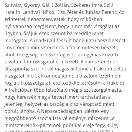
Szilvásy György, Gál. J Zoltán, Szekeres Imre, Szili
Katalin, Lendvai Ildikó,
Kiss Péter és Juhász Ferenc. Az
érintettek nehezményezték, hogy miközben
nyilvánosan megjelent, hogy nincs már vizsgálat az
ügyben, őrájuk ezek szerint
bármeddig lehet
mutogatni. A rendkívül feszült hangulatú beszélgetést
követően a
miniszterelnök a frakcióülésen beszélt,
ahol az egység, az összefogás és az
egymás közötti
bizalom fontosságáról értekezett. A miniszterelnök
álláspontja
szerint túl magas ár lenne a frakción belüli
vizsgálat, mert akkor oda lenne a
bizalom, ezért nem
fogja titkosszolgálati eszközökkel átfésülni a frakciót.
A frakcióban több felszólaló mégis azt szorgalmazta,
hogy keressék meg a
tettest, mert tarthatatlan a
jelenlegi helyzet, az ország a kiszivárogtató miatt
borult lángba.
A Népszabadságban idéztek egy
megdöbbentő szocialista véleményt, miszerint „a
miniszterelnök-pártelnök politikai ereje fogy, s úgy