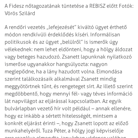
A Fidesz nőtagozatának tüntetése a REBISZ előtt
Fotók:
Vörös Szilárd
A rendőri vezetés „lefejezését” kiváltó ügyet érthető
módon rendkívüli
érdeklődés kíséri. Informálisan
politikusok és az ügyet „belülről” is ismerők
úgy
vélekednek: nem lehet eldönteni, hogy a hölgy áldozat
vagy beteges hazudozó.
Zsanett lapunknak nyilatkozó
ismerőse ugyanakkor hangsúlyozta: nagyon
meglepődne, ha a lány hazudott volna. Elmondása
szerint találkozásaik alkalmával
Zsanett mindig
meggyötörtnek tűnt, és rengeteget sírt. Az illető szerint
megdöbbentő, hogy mennyi fél- vagy téves információ
lát napvilágot az eljárással
kapcsolatban.
Az egyik
bulvárlapban vezető hír volt például – annak ellenére,
hogy ez inkább a
sértett hitelességét, mintsem a
konkrét eljárást érinti –, hogy Zsanett lopott
az előző
munkahelyéről. Tuza Péter, a hölgy jogi képviselője
erre reagálva
elmondta, januárban védence valóban