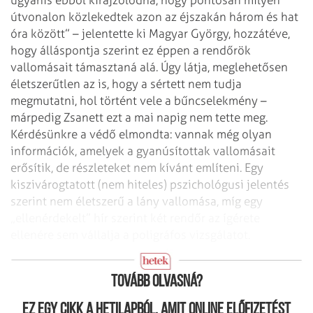
útvonalon
közlekedtek azon az éjszakán három és hat
óra között” – jelentette ki Magyar
György, hozzátéve,
hogy álláspontja szerint ez éppen a rendőrök
vallomásait
támasztaná alá. Úgy látja, meglehetősen
életszerűtlen az is, hogy a sértett nem
tudja
megmutatni, hol történt vele a bűncselekmény –
márpedig Zsanett ezt a mai
napig nem tette meg.
Kérdésünkre a védő elmondta: vannak még olyan
információk,
amelyek a gyanúsítottak vallomásait
erősítik, de részleteket nem kívánt
említeni.
Egy
kiszivárogtatott (nem hiteles) pszichológusi jelentés
szerint nem életszerű
a lány vallomása, míg egy
„ellenérdekelt” hír szerint két rendőr az ígérete
ellenére sem vállalja a poligráfos vizsgálatot.
Kéz a kézben
Tovább olvasná?
Ez egy cikk a hetilapból, amit online előfizetést