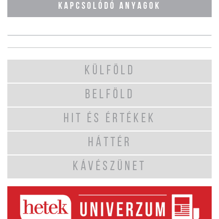
KAPCSOLÓDÓ ANYAGOK
KÜLFÖLD
BELFÖLD
HIT ÉS ÉRTÉKEK
HÁTTÉR
KÁVÉSZÜNET