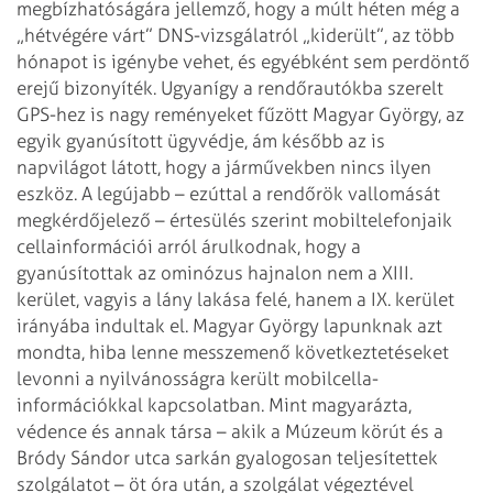
megbízhatóságára jellemző, hogy a múlt héten
még a
„hétvégére várt” DNS-vizsgálatról „kiderült”, az több
hónapot is igénybe
vehet, és egyébként sem perdöntő
erejű bizonyíték. Ugyanígy a rendőrautókba
szerelt
GPS-hez is nagy reményeket fűzött Magyar György, az
egyik gyanúsított
ügyvédje, ám később az is
napvilágot látott, hogy a járművekben nincs ilyen
eszköz. A legújabb – ezúttal a rendőrök vallomását
megkérdőjelező – értesülés
szerint mobiltelefonjaik
cellainformációi arról árulkodnak, hogy a
gyanúsítottak
az ominózus hajnalon nem a XIII.
kerület, vagyis a lány lakása felé, hanem a IX.
kerület
irányába indultak el.
Magyar György lapunknak azt
mondta, hiba lenne messzemenő következtetéseket
levonni a nyilvánosságra került mobilcella-
információkkal kapcsolatban. Mint
magyarázta,
védence és annak társa – akik a Múzeum körút és a
Bródy Sándor utca
sarkán gyalogosan teljesítettek
szolgálatot – öt óra után, a szolgálat
végeztével