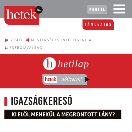
Profil
Támogatás
#
#
IZRAEL
MESTERSÉGES INTELLIGENCIA
#
ENERGIAVÁLSÁG
hetilap
Igazságkereső
KI ELŐL MENEKÜL A MEGRONTOTT LÁNY?