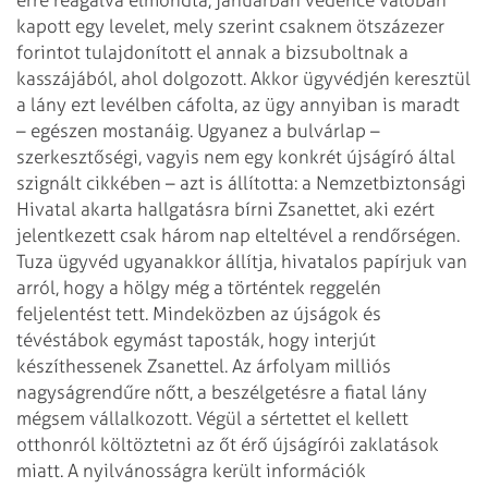
kapott egy levelet, mely szerint csaknem
ötszázezer
forintot tulajdonított el annak a bizsuboltnak a
kasszájából, ahol
dolgozott. Akkor ügyvédjén keresztül
a lány ezt levélben cáfolta, az ügy
annyiban is maradt
– egészen mostanáig. Ugyanez a bulvárlap –
szerkesztőségi,
vagyis nem egy konkrét újságíró által
szignált cikkében – azt is állította: a
Nemzetbiztonsági
Hivatal akarta hallgatásra bírni Zsanettet, aki ezért
jelentkezett csak három nap elteltével a rendőrségen.
Tuza ügyvéd ugyanakkor
állítja, hivatalos papírjuk van
arról, hogy a hölgy még a történtek reggelén
feljelentést tett. Mindeközben az újságok és
tévéstábok egymást taposták, hogy
interjút
készíthessenek Zsanettel. Az árfolyam milliós
nagyságrendűre nőtt, a
beszélgetésre a fiatal lány
mégsem vállalkozott. Végül a sértettet el kellett
otthonról költöztetni az őt érő újságírói zaklatások
miatt.
A nyilvánosságra került információk