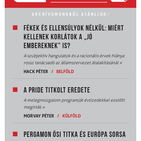
ARCHÍVUMUNKBÓL AJÁNLJUK:
FÉKEK ÉS ELLENSÚLYOK NÉLKÜL: MIÉRT
KELLENEK KORLÁTOK A „JÓ
EMBEREKNEK” IS?
A szubjektív hangulatok és a racionális érvek hiánya
rossz tanácsadó az államszervezet átalakításánál
»
HACK PÉTER
/
BELFÖLD
A PRIDE TITKOLT EREDETE
A melegmozgalom programját évtizedekkel ezelőtt
megírták
»
MORVAY PÉTER
/
KÜLFÖLD
PERGAMON ŐSI TITKA ÉS EURÓPA SORSA