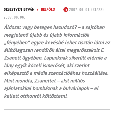
SEBESTYÉN ISTVÁN
/
BELFÖLD
2007. 06. 01. (XI/22)
2007. 06. 06.
Áldozat vagy beteges hazudozó? – a sajtóban
megjelenő újabb és újabb információk
„fényében” egyre kevésbé lehet tisztán látni az
állítólagosan rendőrök által megerőszakolt E.
Zsanett ügyében. Lapunknak sikerült elérnie a
lány egyik közeli ismerősét, aki szerint
elképesztő a média szenzációéhes hozzáállása.
Mint mondta, Zsanettet – akit milliós
ajánlatokkal bombáznak a bulvárlapok – el
kellett otthonról költöztetni.