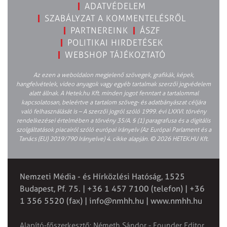
ADATVÉDELEM
SZABÁLYZAT A KOMMENTELÉSRŐL
PARTNEREINK
ÁSZF
POLITIKAI HIRDETÉSEK
WEBSHOP TÁJÉKOZTATÓ
Az ezen a weboldalon megjelenő szövegek, grafikák, képek,
hangfelvételek, video anyagok vagy egyéb tartalmak szerzői jogvédelem
alatt állnak. A Hetek.hu Kft. minden jogot fenntart a tartalommal
kapcsolatosan, beleértve a tartalom szöveg- és adatbányászat céljára
való felhasználását is – A szerzői jogról szóló 1999. évi LXXVI. törvény
rendelkezései értelmében a törvény 35/A. § (1) paragrafusa és a digitális
szolgáltatások piacairól szóló európai irányelv (Az Európai Parlament és a
Tanács (EU) 2019/790 Irányelve) 4. cikke alapján. © 2026 HETEK.HU Kft.
Nemzeti Média - és Hírközlési Hatóság, 1525
Budapest, Pf. 75. | +36 1 457 7100 (telefon) | +36
1 356 5520 (fax) |
info@nmhh.hu
| www.nmhh.hu
Alapító-főszerkesztő: Németh Sándor - Founder Editor