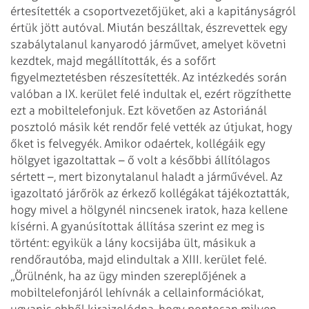
értesítették a csoportvezetőjüket, aki a kapitányságról
értük jött
autóval. Miután beszálltak, észrevettek egy
szabálytalanul kanyarodó járművet,
amelyet követni
kezdtek, majd megállították, és a sofőrt
figyelmeztetésben
részesítették. Az intézkedés során
valóban a IX. kerület felé indultak el, ezért
rögzíthette
ezt a mobiltelefonjuk. Ezt követően az Astoriánál
posztoló másik két
rendőr felé vették az útjukat, hogy
őket is felvegyék. Amikor odaértek,
kollégáik egy
hölgyet igazoltattak – ő volt a későbbi állítólagos
sértett –,
mert bizonytalanul haladt a járművével. Az
igazoltató járőrök az érkező
kollégákat tájékoztatták,
hogy mivel a hölgynél nincsenek iratok, haza kellene
kísérni. A gyanúsítottak állítása szerint ez meg is
történt: egyikük a lány
kocsijába ült, másikuk a
rendőrautóba, majd elindultak a XIII. kerület felé.
„Örülnénk, ha az ügy minden szereplőjének a
mobiltelefonjáról lehívnák a
cellainformációkat,
ugyanis ebből kirajzolódna, hogy pontosan milyen