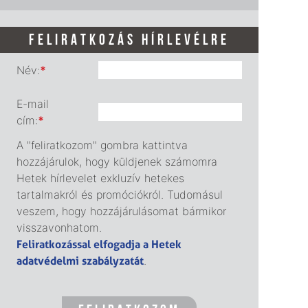
FELIRATKOZÁS HÍRLEVÉLRE
Név:
*
E-mail
cím:
*
A "feliratkozom" gombra kattintva
hozzájárulok, hogy küldjenek számomra
Hetek hírlevelet exkluzív hetekes
tartalmakról és promóciókról. Tudomásul
veszem, hogy hozzájárulásomat bármikor
visszavonhatom.
Feliratkozással elfogadja a Hetek
adatvédelmi szabályzatát
.