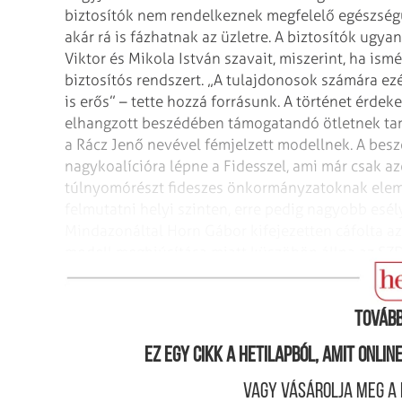
biztosítók nem rendelkeznek megfelelő
egészségüg
akár rá is fázhatnak
az üzletre.
A biztosítók ugya
Viktor és
Mikola István szavait, miszerint, ha ismé
biztosítós rendszert. „A tulajdonosok számára ez
is erős” – tette hozzá forrásunk.
A történet érdek
elhangzott
beszédében támogatandó ötletnek tarto
a Rácz Jenő nevével fémjelzett modellnek. A bes
nagykoalícióra lépne a Fidesszel, ami már
csak azé
túlnyomórészt fideszes
önkormányzatoknak elemi 
felmutatni
helyi szinten, erre pedig nagyobb esé
Mindazonáltal Horn Gábor kifejezetten cáfolta az
modell meghiúsítása miatt küszöbön állna az SZ
fogunk egyezni” – mondta az
államtitkár.
Tovább
Ez egy cikk a hetilapból, amit onli
Vagy vásárolja meg a 