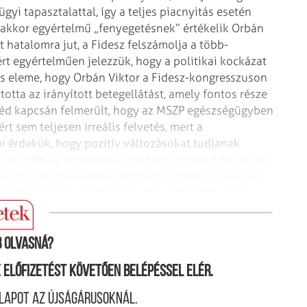
yi tapasztalattal, így a teljes piacnyitás esetén
nakkor egyértelmű „fenyegetésnek” értékelik Orbán
t hatalomra jut, a Fidesz felszámolja a
több-
ért egyértelműen jelezzük,
hogy a politikai kockázat
es eleme, hogy Orbán Viktor a Fidesz-kongresszuson
tta az irányított betegellátást, amely
fontos része
zéd kapcsán
felmerült, hogy az MSZP egészségügyben
rt sem teljesen irreális felvetés, mert a
érdekük, hogy pozitív változásokat tudjanak
lyük nyílna a kormánnyal való együttműködés
révén.
okat a híreszteléseket,
miszerint a több-biztosítós
DSZ
távozása a koalícióból. „Van még időnk, meg
 olvasná?
ne előfizetést követően belépéssel elér.
lapot az újságárusoknál.