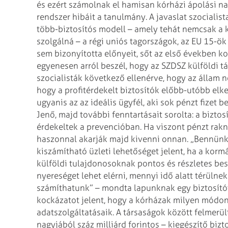
és ezért számolnak el hamisan kórházi ápolási na
rendszer hibáit a tanulmány.
A javaslat szocialis
több-biztosítós modell – amely tehát nemcsak a 
szolgálná – a régi uniós tagországok, az EU
15-ök 
sem bizonyította előnyeit,
sőt az első években k
egyenesen arról beszél, hogy az SZDSZ külföldi t
szocialisták következő ellenérve, hogy az állam
hogy a profitérdekelt biztosítók előbb-utóbb el
ugyanis az az ideális ügyfél, aki
sok pénzt fizet be
Jenő, majd
további fenntartásait sorolta: a biztos
érdekeltek a prevencióban. Ha viszont pénzt rakn
haszonnal akarják majd kivenni onnan.
„Bennünke
kiszámítható üzleti
lehetőséget jelent, ha a korm
külföldi tulajdonosoknak pontos és részletes bes
nyereséget lehet elérni, mennyi idő alatt térülne
számíthatunk” – mondta lapunknak egy
biztosító
kockázatot jelent,
hogy a kórházak milyen módon 
adatszolgáltatásaik. A társaságok között felmerü
nagyjából száz milliárd forintos – kiegészítő bizt