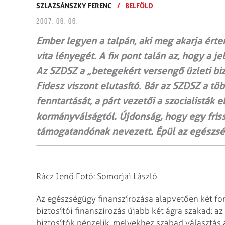
SZLAZSÁNSZKY FERENC
/
BELFÖLD
2007. 06. 06.
Ember legyen a talpán, aki meg akarja érte
vita lényegét. A fix pont talán az, hogy a j
Az SZDSZ a „betegekért versengő üzleti bi
Fidesz viszont elutasító. Bár az SZDSZ a tö
fenntartását, a párt vezetői a szocialisták
kormányválságtól. Újdonság, hogy egy friss
támogatandónak nevezett. Épül az egészsé
Rácz Jenő
Fotó: Somorjai László
Az egészségügy finanszírozása alapvetően két fo
biztosítói finanszírozás újabb két ágra szakad: az 
biztosítók pénzelik, melyekhez szabad
választás 