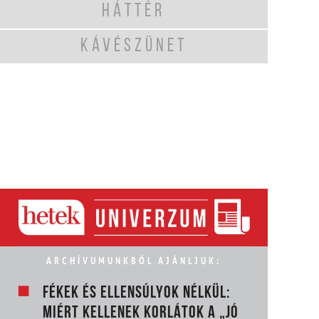
HÁTTÉR
KÁVÉSZÜNET
ARCHÍVUMUNKBÓL AJÁNLJUK:
FÉKEK ÉS ELLENSÚLYOK NÉLKÜL:
MIÉRT KELLENEK KORLÁTOK A „JÓ