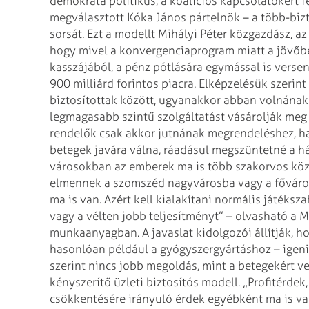
demokrata politikus, a koalíciós kapcsolatokért fe
megválasztott Kóka János pártelnök – a
több-bizt
sorsát. Ezt a modellt
Mihályi Péter közgazdász, az 
hogy mivel a konvergenciaprogram miatt a jövőben
kasszájából, a pénz pótlására egymással is versen
900 milliárd forintos piacra. Elképzelésük
szerint
biztosítottak között,
ugyanakkor abban volnának é
legmagasabb szintű szolgáltatást vásárolják meg 
rendelők csak akkor jutnának megrendeléshez, h
betegek javára válna, ráadásul megszüntetné a
há
városokban az emberek ma is több szakorvos közö
elmennek a szomszéd nagyvárosba vagy a főváros
ma is van. Azért kell kialakítani normális
játéksza
vagy a vélten jobb
teljesítményt” – olvasható a M
munkaanyagban.
A javaslat kidolgozói állítják,
hasonlóan például a gyógyszergyártáshoz – igenis
szerint nincs jobb megoldás, mint a betegekért v
kényszerítő üzleti biztosítós modell.
„Profitérdek,
csökkentésére
irányuló érdek egyébként ma is va