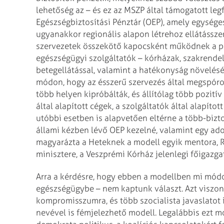
lehetőség az – és ez az MSZP által támogatott legf
Egészségbiztosítási Pénztár (OEP), amely egység
ugyanakkor regionális alapon
létrehoz ellátássze
szervezetek összekötő kapocsként működnek a pé
egészségügyi szolgáltatók – kórházak, szakrende
betegellátással, valamint a hatékonyság
növelésév
módon, hogy az ésszerű
szervezés által megspórol
több
helyen kipróbálták, és állítólag több pozitív
által alapított cégek, a szolgáltatók által
alapított
utóbbi esetben is
alapvetően eltérne a több-bizto
állami kézben lévő OEP kezelné, valamint egy ado
magyarázta a Heteknek a modell egyik mentora, R
minisztere, a Veszprémi Kórház jelenlegi
főigazgat
Arra a kérdésre, hogy ebben a modellben mi mód
egészségügybe – nem kaptunk választ.
Azt viszon
kompromisszumra, és több
szocialista javaslatot
nevével
is fémjelezhető modell. Legalábbis ezt