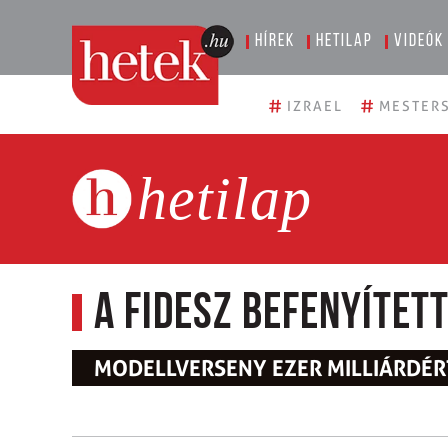
Hírek
Hetilap
Videók
#
#
IZRAEL
MESTERS
hetilap
A Fidesz befenyített
MODELLVERSENY EZER MILLIÁRDÉR