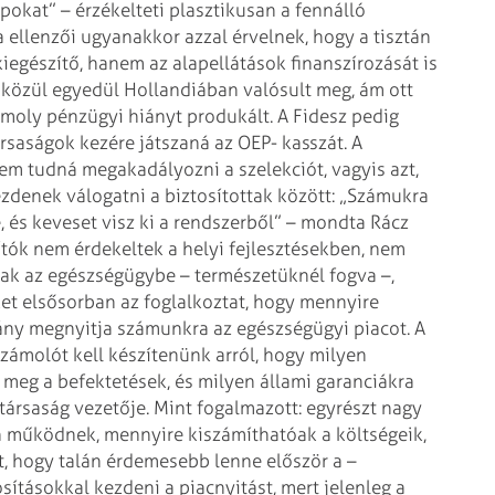
pokat” – érzékelteti
plasztikusan a fennálló
ta ellenzői ugyanakkor azzal érvelnek, hogy a tisztán
kiegészítő, hanem az
alapellátások finanszírozását is
közül egyedül Hollandiában valósult meg, ám ott
omoly pénzügyi hiányt produkált.
A Fidesz pedig
ársaságok kezére
játszaná az OEP- kasszát.
A
 nem tudná megakadályozni a
szelekciót, vagyis azt,
kezdenek
válogatni a biztosítottak között: „Számukra
, és keveset visz ki a rendszerből” – mondta Rácz
ítók nem érdekeltek a helyi
fejlesztésekben, nem
ak az
egészségügybe – természetüknél fogva –,
t elsősorban az foglalkoztat, hogy mennyire
ány megnyitja számunkra az egészségügyi piacot. A
zámolót kell készítenünk arról,
hogy milyen
k meg a
befektetések, és milyen állami garanciákra
társaság vezetője. Mint fogalmazott: egyrészt nagy
működnek, mennyire kiszámíthatóak a költségeik,
lt, hogy talán érdemesebb lenne
először a –
osításokkal
kezdeni a piacnyitást, mert jelenleg a