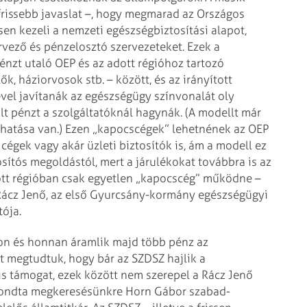
rissebb javaslat –,
hogy megmarad az Országos
esen
kezeli a nemzeti egészségbiztosítási alapot,
rvező és pénzelosztó szervezeteket.
Ezek a
nzt utaló OEP és az adott
régióhoz tartozó
lők, háziorvosok
stb. – között, és az irányított
el javítanák az egészségügy színvonalát oly
t pénzt a szolgáltatóknál hagynák. (A modellt már
 hatása van.)
Ezen „kapocscégek” lehetnének az OEP
 cégek vagy akár üzleti biztosítók is, ám a modell ez
sítós megoldástól, mert a járulékokat továbbra is
az
tt régióban csak egyetlen
„kapocscég” működne –
ácz Jenő,
az első Gyurcsány-kormány egészségügyi
ója.
on és honnan áramlik majd több
pénz az
t megtudtuk, hogy bár az SZDSZ hajlik a
 is támogat, ezek között nem szerepel a Rácz Jenő
 mondta megkeresésünkre Horn Gábor szabad-