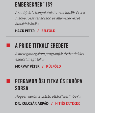
EMBEREKNEK” IS?
A szubjektív hangulatok és a racionális érvek
hiánya rossz tanácsadó az államszervezet
átalakításánál
»
HACK PÉTER
/
BELFÖLD
A PRIDE TITKOLT EREDETE
A melegmozgalom programját évtizedekkel
ezelőtt megírták
»
MORVAY PÉTER
/
KÜLFÖLD
PERGAMON ŐSI TITKA ÉS EURÓPA
SORSA
Hogyan került a „Sátán oltára” Berlinbe?
»
DR. KULCSÁR ÁRPÁD
/
HIT ÉS ÉRTÉKEK