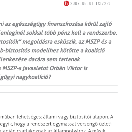
2007. 06. 01. (XI/22)
ni az egészségügy finanszírozása körül zajló
elenleginél sokkal több pénz kell a rendszerbe.
ztosítók” megoldásra esküszik, az MSZP és a
bb-biztosítós modellhez kötötte a koalíció
 ellenkezése dacára sem tartanak
 MSZP-s javaslatot Orbán Viktor is
gügyi nagykoalíció?
rmában lehetséges: állami vagy
biztosítói alapon. A
egyik,
hogy a rendszert egymással versengő üzleti
alapján csatlakoznak az állampolgárok.
A másik