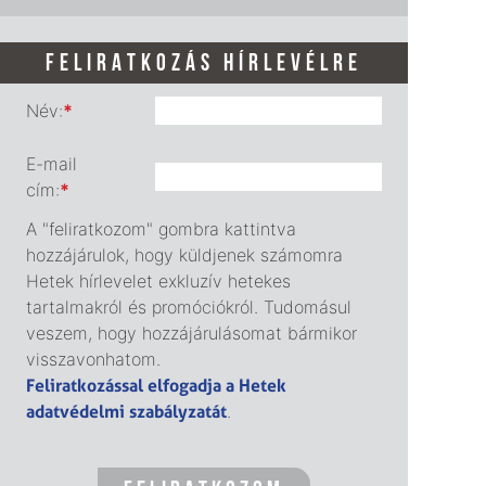
FELIRATKOZÁS HÍRLEVÉLRE
Név:
*
E-mail
cím:
*
A "feliratkozom" gombra kattintva
hozzájárulok, hogy küldjenek számomra
Hetek hírlevelet exkluzív hetekes
tartalmakról és promóciókról. Tudomásul
veszem, hogy hozzájárulásomat bármikor
visszavonhatom.
Feliratkozással elfogadja a Hetek
adatvédelmi szabályzatát
.