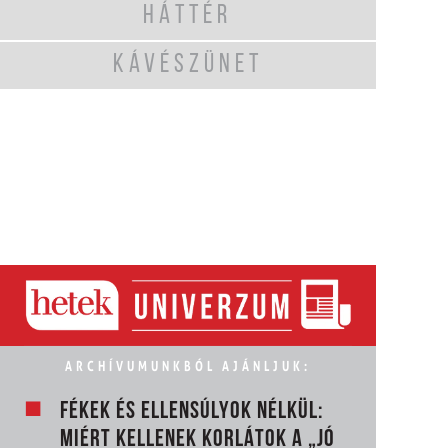
HÁTTÉR
KÁVÉSZÜNET
ARCHÍVUMUNKBÓL AJÁNLJUK:
FÉKEK ÉS ELLENSÚLYOK NÉLKÜL:
MIÉRT KELLENEK KORLÁTOK A „JÓ