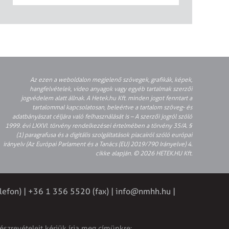
Az ezen a weboldalon megjelenő szövegek, grafikák, képek,
hangfelvételek, video anyagok vagy egyéb tartalmak szerzői
jogvédelem alatt állnak. A Hetek.hu Kft. minden jogot fenntart a
tartalommal kapcsolatosan, beleértve a tartalom szöveg- és
adatbányászat céljára való felhasználását is – A szerzői jogról szóló
1999. évi LXXVI. törvény rendelkezései értelmében a törvény 35/A. §
(1) paragrafusa és a digitális szolgáltatások piacairól szóló európai
irányelv (Az Európai Parlament és a Tanács (EU) 2019/790 Irányelve) 4.
cikke alapján. © 2026 HETEK.HU Kft.
lefon) | +36 1 356 5520 (fax) |
info@nmhh.hu
|
észrevételeit kérjük írja meg címünkre: