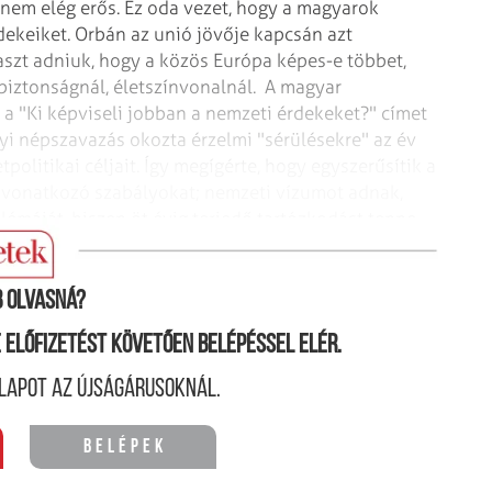
nem elég erős. Ez oda vezet, hogy a magyarok
ekeiket. Orbán az unió jövője kapcsán azt
álaszt adniuk, hogy a közös Európa képes-e többet,
biztonságnál, életszínvonalnál.
A magyar
t a "Ki képviseli jobban a nemzeti érdekeket?" címet
lyi népszavazás okozta érzelmi "sérülésekre" az év
olitikai céljait. Így megígérte, hogy egyszerűsítik a
 vonatkozó szabályokat; nemzeti vízumot adnak,
máját, hiszen öt évig terjedő tartózkodást tenne
 olvasná?
ne előfizetést követően belépéssel elér.
lapot az újságárusoknál.
Belépek