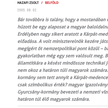
HAZAFI ZSOLT
/
BELFÖLD
2005. 08. 02.
Bár továbbra is talány, hogy a mostanában 
húzott be egy alaposat a magyar baloldaln
Erdélyben nagy sikert aratott a Kárpát-me
előadása. A volt miniszterelnök kezére játs
megígért öt nemzetpolitikai pont közül – b
gyakorlatban még egy sem valósult meg. Bá
államtitkára a késést mindössze technikai
nem okoz a határon túli magyarok számára. 
kormány sem tett annyit a Kárpát-medencei
csak szimbolikus érték? magyar igazolványt
Gyurcsány-kormány bevezeti a nemzeti vízu
határon túl élő magyarok számára.