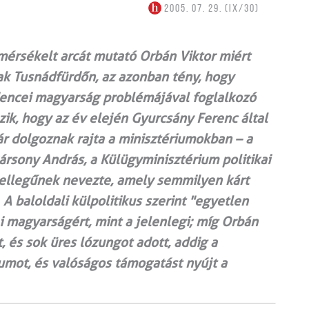
2005. 07. 29. (IX/30)
mérsékelt arcát mutató Orbán Viktor miért
ak Tusnádfürdőn, az azonban tény, hogy
dencei magyarság problémájával foglalkozó
zik, hogy az év elején Gyurcsány Ferenc által
ár dolgoznak rajta a minisztériumokban – a
rsony András, a Külügyminisztérium politikai
 jellegűnek nevezte, amely semmilyen kárt
A baloldali külpolitikus szerint "egyetlen
 magyarságért, mint a jelenlegi; míg Orbán
, és sok üres lózungot adott, addig a
mot, és valóságos támogatást nyújt a