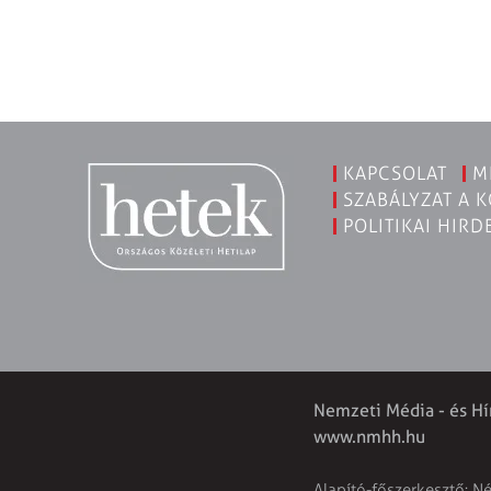
KAPCSOLAT
M
SZABÁLYZAT A 
POLITIKAI HIRD
Nemzeti Média - és Hí
www.nmhh.hu
Alapító-főszerkesztő: N