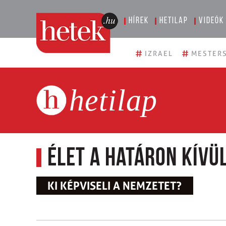
Hírek
Hetilap
Videók
#
#
IZRAEL
MESTERS
hetilap
Élet a határon kívü
KI KÉPVISELI A NEMZETET?