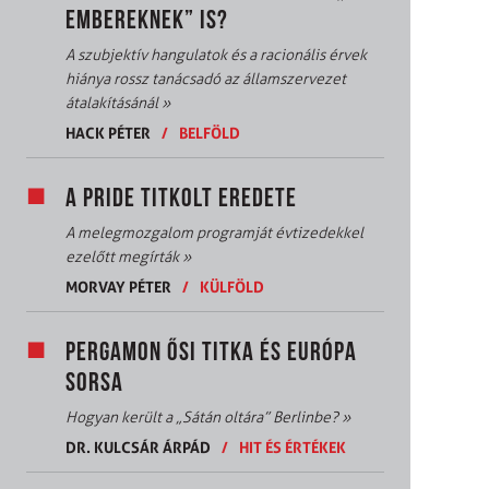
EMBEREKNEK” IS?
A szubjektív hangulatok és a racionális érvek
hiánya rossz tanácsadó az államszervezet
átalakításánál
»
HACK PÉTER
/
BELFÖLD
A PRIDE TITKOLT EREDETE
A melegmozgalom programját évtizedekkel
ezelőtt megírták
»
MORVAY PÉTER
/
KÜLFÖLD
PERGAMON ŐSI TITKA ÉS EURÓPA
SORSA
Hogyan került a „Sátán oltára” Berlinbe?
»
DR. KULCSÁR ÁRPÁD
/
HIT ÉS ÉRTÉKEK