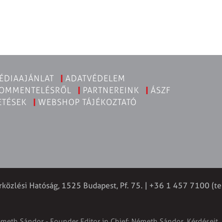
ÉDIAAJÁNLAT
ADATVÉDELEM
KOMMENTELÉSRŐL
PARTNEREINK
ÁSZF
ETÉSEK
WEBSHOP TÁJÉKOZTATÓ
rközlési Hatóság, 1525 Budapest, Pf. 75. | +36 1 457 7100 (te
émeth Sándor - Founder Editor in Chief: Németh Sándor. Kérdéseit, 