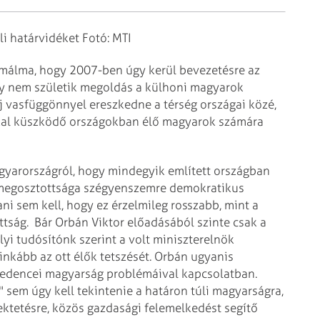
i határvidéket Fotó: MTI
rémálma, hogy 2007-ben úgy kerül bevezetésre az
gy nem születik megoldás a külhoni magyarok
j vasfüggönnyel ereszkedne a térség országai közé,
kkal küszködő országokban élő magyarok számára
gyarországról, hogy mindegyik említett országban
 megosztottsága szégyenszemre demokratikus
i sem kell, hogy ez érzelmileg rosszabb, mint a
ttság.
Bár Orbán Viktor előadásából szinte csak a
lyi tudósítónk szerint a volt miniszterelnök
inkább az ott élők tetszését. Orbán ugyanis
medencei magyarság problémáival kapcsolatban.
sem úgy kell tekintenie a határon túli magyarságra,
fektetésre, közös gazdasági felemelkedést segítő