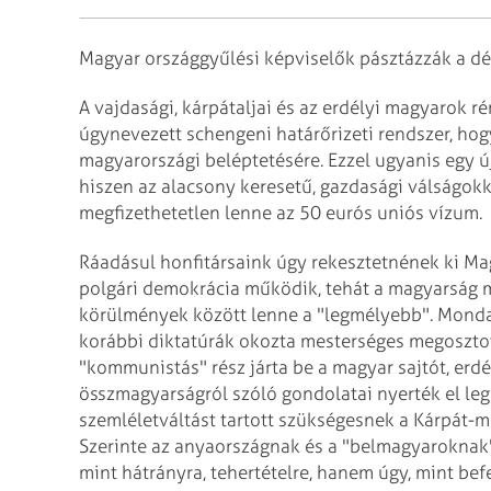
Magyar országgyűlési képviselők pásztázzák a dél
A vajdasági, kárpátaljai és az erdélyi magyarok 
úgynevezett schengeni határőrizeti rendszer, ho
magyarországi beléptetésére. Ezzel ugyanis egy ú
hiszen az alacsony keresetű, gazdasági válságo
megfizethetetlen lenne az 50 eurós uniós vízum.
Ráadásul honfitársaink úgy rekesztetnének ki Ma
polgári demokrácia működik, tehát a magyarság
körülmények között lenne a "legmélyebb". Mondan
korábbi diktatúrák okozta mesterséges megoszto
"kommunistás" rész járta be a magyar sajtót, erdé
összmagyarságról szóló gondolatai nyerték el leg
szemléletváltást tartott szükségesnek a Kárpát-
Szerinte az anyaországnak és a "belmagyaroknak" 
mint hátrányra, tehertételre, hanem úgy, mint be