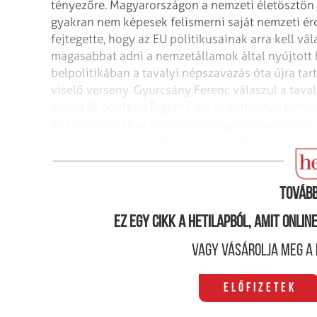
tényezőre. Magyarországon a nemzeti életösztön 
gyakran nem képesek felismerni saját nemzeti érd
fejtegette, hogy az EU politikusainak arra kell v
magasabbat adni a nemzetállamok által nyújtott 
belpolitikában a tavalyi népszavazás óta újra tar
viselő verseny. Gyurcsány Ferenc válaszul a tava
elején öt pontban foglalta össze kormánya nemzetp
letelepedési és az állampolgárság megszerzésére
amely megoldaná a "schengeni vasfüggöny" problé
lehetővé a "külmagyaroknak".
Tovább
Ez egy cikk a hetilapból, amit onli
Vagy vásárolja meg a 
Előfizetek