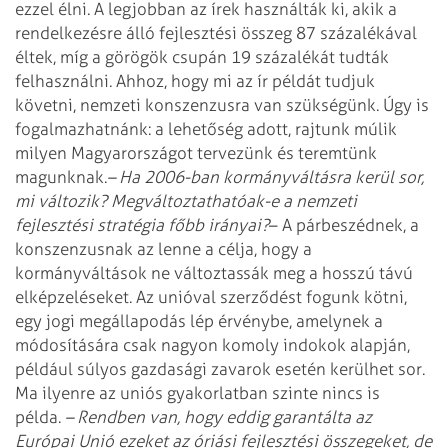
ezzel élni. A legjobban az írek használták ki, akik a
rendelkezésre álló fejlesztési összeg 87 százalékával
éltek, míg a görögök csupán 19 százalékát tudták
felhasználni. Ahhoz, hogy mi az ír példát tudjuk
követni, nemzeti konszenzusra van szükségünk. Úgy is
fogalmazhatnánk: a lehetőség adott, rajtunk múlik
milyen Magyarországot tervezünk és teremtünk
magunknak.
– Ha 2006-ban kormányváltásra kerül sor,
mi változik? Megváltoztathatóak-e a nemzeti
fejlesztési stratégia főbb irányai?
– A párbeszédnek, a
konszenzusnak az lenne a célja, hogy a
kormányváltások ne változtassák meg a hosszú távú
elképzeléseket. Az unióval szerződést fogunk kötni,
egy jogi megállapodás lép érvénybe, amelynek a
módosítására csak nagyon komoly indokok alapján,
például súlyos gazdasági zavarok esetén kerülhet sor.
Ma ilyenre az uniós gyakorlatban szinte nincs is
példa.
– Rendben van, hogy eddig garantálta az
Európai Unió ezeket az óriási fejlesztési összegeket, de