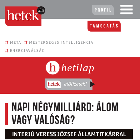
Profil
Támogatás
#
#
META
MESTERSÉGES INTELLIGENCIA
#
ENERGIAVÁLSÁG
hetilap
Napi négymilliárd: álom
vagy valóság?
INTERJÚ VERESS JÓZSEF ÁLLAMTITKÁRRAL