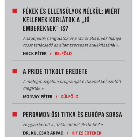
FÉKEK ÉS ELLENSÚLYOK NÉLKÜL: MIÉRT
KELLENEK KORLÁTOK A „JÓ
EMBEREKNEK” IS?
A szubjektív hangulatok és a racionális érvek hiánya
rossz tanácsadó az államszervezet átalakításánál
»
HACK PÉTER
/
BELFÖLD
A PRIDE TITKOLT EREDETE
A melegmozgalom programját évtizedekkel ezelőtt
megírták
»
MORVAY PÉTER
/
KÜLFÖLD
PERGAMON ŐSI TITKA ÉS EURÓPA SORSA
Hogyan került a „Sátán oltára” Berlinbe?
»
DR. KULCSÁR ÁRPÁD
/
HIT ÉS ÉRTÉKEK