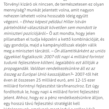
Törvényi kizáró ok nincsen, de természetesen ez olyan
mennyiség? munkát jelentett volna, amit nagyon
nehezen lehetett volna hosszabb ideig együtt
végezni.
– Ehhez képest például Hiller István
pártelnökké választását követően sem mondott le
miniszteri pozíciójáról.
– Ő azt mondta, hogy jelen
pillanatban el tudja képzelni a kettő kombinációját, és
úgy gondolja, majd a kampányidőszak elején válik
meg a miniszteri tárcától.
– Ön államtitkárként az uniós
ügyekkel foglalkozik: 2007-től napi 4 milliárd forintot
tudunk fejlesztésre költeni, legalábbis ezt állítják a
propagandák. Valóban rendelkezésünkre áll ez az
összeg az Európai Unió kasszájában?
– 2007-től hét
éven át összesen 25 milliárd euró, ami 12-15 ezer
milliárd forintnyi fejlesztést társfinanszíroz. Ezt úgy
fordítottuk le, hogy napi 4 milliárd forint fejlesztést
jelent. Ahhoz, hogy ez a pénz rendelkezésünkre álljon,
egy hosszú távú fejlesztési stratégiát kell