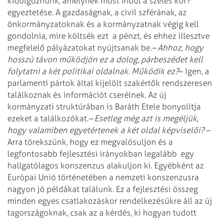
kidolgoznunk, amelynek most indul a széles kör?
egyeztetése. A gazdaságnak, a civil szférának, az
önkormányzatoknak és a kormányzatnak végig kell
gondolnia, mire költsék ezt
a pénzt, és ehhez illesztve
megfelelő pályázatokat nyújtsanak be.
– Ahhoz, hogy
hosszú távon működjön ez a dolog, párbeszédet kell
folytatni a két politikai oldalnak. Működik ez?
– Igen, a
parlamenti pártok által kijelölt szakértők rendszeresen
találkoznak és információt cserélnek. Az új
kormányzati struktúrában is Baráth Etele bonyolítja
ezeket a találkozókat.
– Esetleg még azt is megéljük,
hogy valamiben egyetértenek a két oldal képviselői?
–
Arra törekszünk, hogy ez megvalósuljon és a
legfontosabb fejlesztési irányokban legalább
egy
hallgatólagos konszenzus alakuljon ki. Egyébként az
Európai Unió történetében a nemzeti konszenzusra
nagyon jó példákat találunk. Ez a fejlesztési összeg
minden egyes csatlakozáskor rendelkezésükre áll az új
tagországoknak, csak az a kérdés, ki hogyan tudott