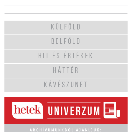
KÜLFÖLD
BELFÖLD
HIT ÉS ÉRTÉKEK
HÁTTÉR
KÁVÉSZÜNET
ARCHÍVUMUNKBÓL AJÁNLJUK: