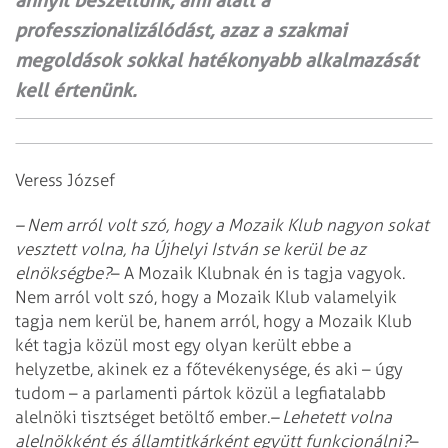
annyit beszéltünk, ami alatt a
professzionalizálódást, azaz a szakmai
megoldások sokkal hatékonyabb alkalmazását
kell értenünk.
Veress József
– Nem arról volt szó, hogy a Mozaik Klub nagyon sokat
vesztett volna, ha Újhelyi István se kerül be az
elnökségbe?
– A Mozaik Klubnak én is tagja vagyok.
Nem arról volt szó, hogy a Mozaik Klub valamelyik
tagja nem kerül be, hanem arról, hogy a Mozaik Klub
két tagja közül most egy olyan került ebbe a
helyzetbe, akinek ez a főtevékenysége, és aki – úgy
tudom – a parlamenti pártok közül a legfiatalabb
alelnöki tisztséget betöltő ember.
– Lehetett volna
alelnökként és államtitkárként együtt funkcionálni?
–