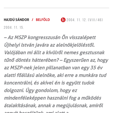
HAJDÚ SÁNDOR
/
BELFÖLD
2004. 11. 12. (VIII/46)
2004. 11. 15.
– Az MSZP kongresszusán Ön visszalépett
Újhelyi István javára az alelnökjelöléstől.
Valójában mi állt a kívülről nemes gesztusnak
tűnő döntés hátterében? – Egyszerűen az, hogy
az MSZP-nek jelen pillanatban van egy 35 év
alatti főállású alelnöke, aki erre a munkára tud
koncentrálni, és akivel én is együtt tudok
dolgozni. Úgy gondolom, hogy ez
mindenféleképpen használni fog a működés
átalakításának, annak a megújulásnak, amiről