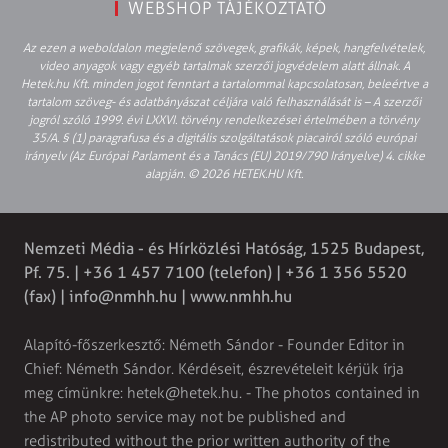
WEBSHOP TÁJÉKOZTATÓ
Az ezen a weboldalon megjelenő szövegek, grafikák, képek, hangfelvételek,
video anyagok vagy egyéb tartalmak szerzői jogvédelem alatt állnak. A
Hetek.hu Kft. minden jogot fenntart a tartalommal kapcsolatosan, beleértve a
tartalom szöveg- és adatbányászat céljára való felhasználását is – A szerzői
jogról szóló 1999. évi LXXVI. törvény rendelkezései értelmében a törvény
35/A. § (1) paragrafusa és a digitális szolgáltatások piacairól szóló európai
irányelv (Az Európai Parlament és a Tanács (EU) 2019/790 Irányelve) 4. cikke
alapján. © 2026 HETEK.HU Kft.
Nemzeti Média - és Hírközlési Hatóság, 1525 Budapest,
Pf. 75. | +36 1 457 7100 (telefon) | +36 1 356 5520
(fax) |
info@nmhh.hu
| www.nmhh.hu
Alapító-főszerkesztő: Németh Sándor - Founder Editor in
Chief: Németh Sándor. Kérdéseit, észrevételeit kérjük írja
meg címünkre:
hetek@hetek.hu
. - The photos contained in
the AP photo service may not be published and
redistributed without the prior written authority of the