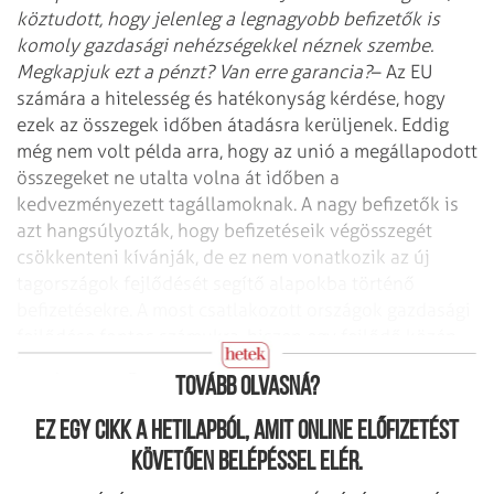
köztudott, hogy jelenleg a legnagyobb befizetők is
komoly gazdasági nehézségekkel néznek szembe.
Megkapjuk ezt a pénzt? Van erre garancia?
– Az EU
számára a hitelesség és hatékonyság kérdése, hogy
ezek az összegek időben átadásra kerüljenek. Eddig
még nem volt példa arra, hogy az unió a megállapodott
összegeket ne utalta volna át időben a
kedvezményezett tagállamoknak. A nagy befizetők is
azt hangsúlyozták, hogy befizetéseik végösszegét
csökkenteni kívánják, de ez nem vonatkozik az új
tagországok fejlődését segítő alapokba történő
befizetésekre. A most csatlakozott országok gazdasági
fejlődése fontos számukra, hiszen egy fejlődő közép-
európai térség nekik is komoly piacot jelenthet.
Tovább olvasná?
Ez egy cikk a hetilapból, amit online előfizetést
követően belépéssel elér.