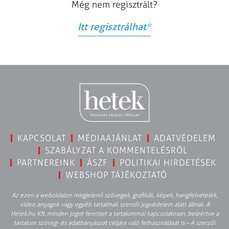
Még nem regisztrált?
Itt regisztrálhat
*
KAPCSOLAT
MÉDIAAJÁNLAT
ADATVÉDELEM
SZABÁLYZAT A KOMMENTELÉSRŐL
PARTNEREINK
ÁSZF
POLITIKAI HIRDETÉSEK
WEBSHOP TÁJÉKOZTATÓ
Az ezen a weboldalon megjelenő szövegek, grafikák, képek, hangfelvételek,
video anyagok vagy egyéb tartalmak szerzői jogvédelem alatt állnak. A
Hetek.hu Kft. minden jogot fenntart a tartalommal kapcsolatosan, beleértve a
tartalom szöveg- és adatbányászat céljára való felhasználását is – A szerzői