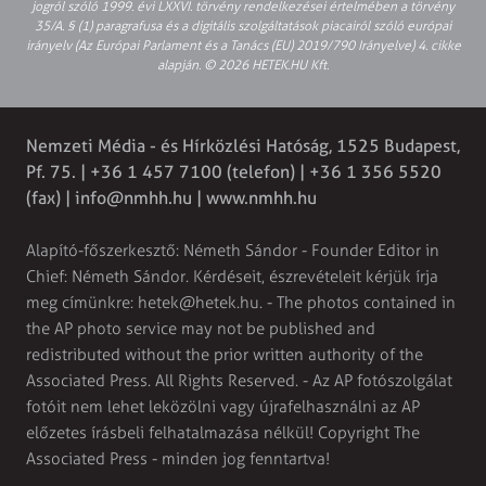
jogról szóló 1999. évi LXXVI. törvény rendelkezései értelmében a törvény
35/A. § (1) paragrafusa és a digitális szolgáltatások piacairól szóló európai
irányelv (Az Európai Parlament és a Tanács (EU) 2019/790 Irányelve) 4. cikke
alapján. © 2026 HETEK.HU Kft.
Nemzeti Média - és Hírközlési Hatóság, 1525 Budapest,
Pf. 75. | +36 1 457 7100 (telefon) | +36 1 356 5520
(fax) |
info@nmhh.hu
| www.nmhh.hu
Alapító-főszerkesztő: Németh Sándor - Founder Editor in
Chief: Németh Sándor. Kérdéseit, észrevételeit kérjük írja
meg címünkre:
hetek@hetek.hu
. - The photos contained in
the AP photo service may not be published and
redistributed without the prior written authority of the
Associated Press. All Rights Reserved. - Az AP fotószolgálat
fotóit nem lehet leközölni vagy újrafelhasználni az AP
előzetes írásbeli felhatalmazása nélkül! Copyright The
Associated Press - minden jog fenntartva!