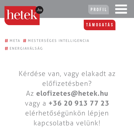
Profil
Támogatás
#
#
META
MESTERSÉGES INTELLIGENCIA
#
ENERGIAVÁLSÁG
Kérdése van, vagy elakadt az
előfizetésben?
Az
elofizetes@hetek.hu
vagy a
+36 20 913 77 23
elérhetőségünkön lépjen
kapcsolatba velünk!