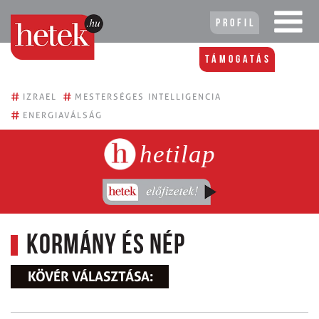
Profil
Támogatás
#
#
IZRAEL
MESTERSÉGES INTELLIGENCIA
#
ENERGIAVÁLSÁG
hetilap
Kormány és nép
KÖVÉR VÁLASZTÁSA: