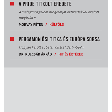
A PRIDE TITKOLT EREDETE
A melegmozgalom programját évtizedekkel ezelőtt
megírták
»
MORVAY PÉTER
/
KÜLFÖLD
PERGAMON ŐSI TITKA ÉS EURÓPA SORSA
Hogyan került a „Sátán oltára” Berlinbe?
»
DR. KULCSÁR ÁRPÁD
/
HIT ÉS ÉRTÉKEK