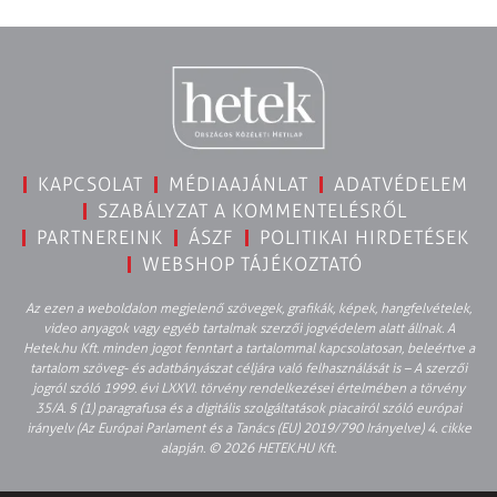
KAPCSOLAT
MÉDIAAJÁNLAT
ADATVÉDELEM
SZABÁLYZAT A KOMMENTELÉSRŐL
PARTNEREINK
ÁSZF
POLITIKAI HIRDETÉSEK
WEBSHOP TÁJÉKOZTATÓ
Az ezen a weboldalon megjelenő szövegek, grafikák, képek, hangfelvételek,
video anyagok vagy egyéb tartalmak szerzői jogvédelem alatt állnak. A
Hetek.hu Kft. minden jogot fenntart a tartalommal kapcsolatosan, beleértve a
tartalom szöveg- és adatbányászat céljára való felhasználását is – A szerzői
jogról szóló 1999. évi LXXVI. törvény rendelkezései értelmében a törvény
35/A. § (1) paragrafusa és a digitális szolgáltatások piacairól szóló európai
irányelv (Az Európai Parlament és a Tanács (EU) 2019/790 Irányelve) 4. cikke
alapján. © 2026 HETEK.HU Kft.