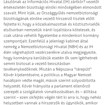
Lászlónak az Információs Hivatal (IH) zártkör? vezetői
értekezletén bizottsági elnöki minőségében elmondott
szavait. Mint írják, az Országgyűlés nemzetbiztonsági
bizottságának elnöke vezető hírszerző tisztek előtt
fejtette ki, hogy a közalkalmazottak és köztisztviselők
elsősorban nemzetük iránti lojalitásra kötelesek, és
csak utána vehetik figyelembe a mindenkori kormány
szempontjait. Ezenfelül a jelenlegi kabinet által
nemrég a Nemzetbiztonsági Hivatal (NBH) és az IH
élén végrehajtott vezércserékre utalva megjegyezte,
hogy kormányra kerülésük esetén ők sem ígérhetnek
semmi biztosat a vezető beosztásban
tevékenykedőknek. Miután a Népszava "rárepült"
Kövér kijelentéseire, a politikus a Magyar Nemzet
hasábjain védte magát, mások szerint súlyosbította
helyzetét. Kövér hiányolta a parlament ellenőrző
szerepét a szolgálatok vonatkozásában, és – állítása
szerint – ezen okfejtés végén tért ki arra is, hogy nehéz
helyzetben vannak a hírszerzők és ügynökök, amikor