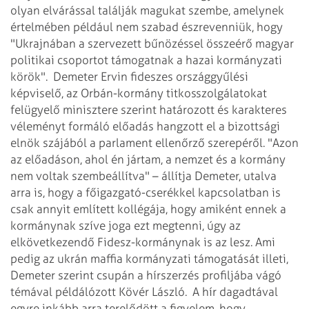
olyan elvárással találják magukat szembe, amelynek
értelmében például nem szabad észrevenniük, hogy
"Ukrajnában a szervezett bűnözéssel összeérő magyar
politikai csoportot támogatnak a hazai kormányzati
körök".
Demeter Ervin fideszes országgyűlési
képviselő, az Orbán-kormány titkosszolgálatokat
felügyelő minisztere szerint határozott és karakteres
véleményt formáló előadás hangzott el a bizottsági
elnök szájából a parlament ellenőrző szerepéről. "Azon
az előadáson, ahol én jártam, a nemzet és a kormány
nem voltak szembeállítva" – állítja Demeter, utalva
arra is, hogy a főigazgató-cserékkel kapcsolatban is
csak
annyit említett kollégája, hogy amiként ennek a
kormánynak szíve joga ezt megtenni, úgy az
elkövetkezendő Fidesz-kormánynak is az lesz. Ami
pedig az ukrán maffia kormányzati támogatását illeti,
Demeter szerint csupán a hírszerzés profiljába vágó
témával példálózott Kövér László.
A hír dagadtával
egyre inkább arra terelődött a figyelem, hogy