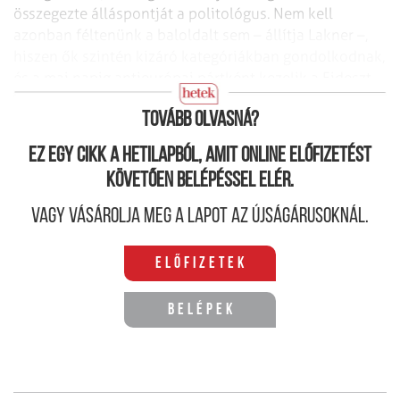
összegezte álláspontját a politológus. Nem kell
azonban féltenünk a baloldalt sem – állítja Lakner –,
hiszen ők szintén kizáró kategóriákban gondolkodnak,
és a mai napig antieurópai pártként kezelik a Fideszt.
(Sz. Z.)
Tovább olvasná?
Ez egy cikk a hetilapból, amit online előfizetést
követően belépéssel elér.
Vagy vásárolja meg a lapot az újságárusoknál.
Előfizetek
Belépek