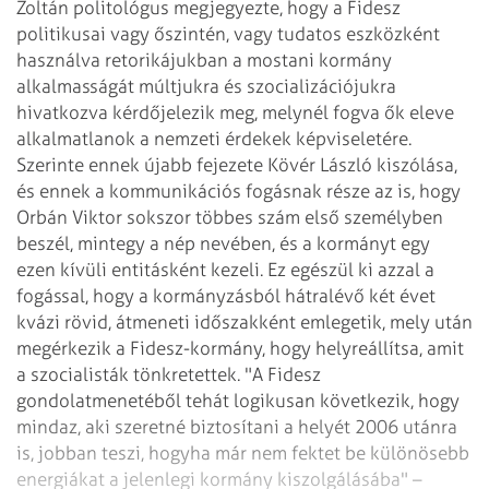
Zoltán politológus megjegyezte, hogy a Fidesz
politikusai vagy őszintén, vagy tudatos eszközként
használva retorikájukban a mostani kormány
alkalmasságát múltjukra és szocializációjukra
hivatkozva kérdőjelezik meg, melynél fogva ők eleve
alkalmatlanok a nemzeti érdekek képviseletére.
Szerinte ennek újabb fejezete Kövér László kiszólása,
és ennek a kommunikációs fogásnak része az is, hogy
Orbán Viktor sokszor többes szám első személyben
beszél, mintegy a nép nevében, és a kormányt egy
ezen kívüli entitásként kezeli. Ez egészül ki azzal a
fogással, hogy a kormányzásból hátralévő két évet
kvázi rövid, átmeneti időszakként emlegetik, mely után
megérkezik a Fidesz-kormány, hogy helyreállítsa, amit
a szocialisták tönkretettek. "A Fidesz
gondolatmenetéből tehát logikusan következik, hogy
mindaz, aki szeretné biztosítani a helyét 2006 utánra
is, jobban teszi, hogyha már nem fektet be különösebb
energiákat a jelenlegi kormány kiszolgálásába" –