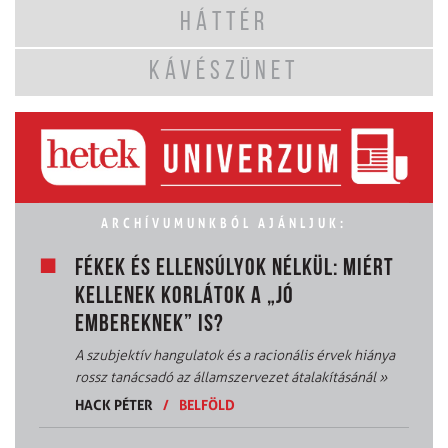
HÁTTÉR
KÁVÉSZÜNET
ARCHÍVUMUNKBÓL AJÁNLJUK:
FÉKEK ÉS ELLENSÚLYOK NÉLKÜL: MIÉRT
KELLENEK KORLÁTOK A „JÓ
EMBEREKNEK” IS?
A szubjektív hangulatok és a racionális érvek hiánya
rossz tanácsadó az államszervezet átalakításánál
»
HACK PÉTER
/
BELFÖLD