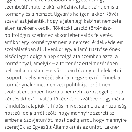
szembeállítható-e akár a közhivatalok szintjén is a
kormány és a nemzet. Ugyanis ha igen, akkor Kövér
szavai azt jelentik, hogy a jelenlegi kabinet nemzete
ellen tevékenykedik.
Tőkéczki László történész-
politológus szerint ez akkor lehet valós felvetés,
amikor egy kormányzat nem a nemzeti érdekvédelem
szolgálatában áll. Ilyenkor egy állami tisztviselőnek
elsődleges dolga a nép szolgálata szemben azzal a
kormánnyal, amelyik – a történész értelmezésében
például a mostani – elsősorban bizonyos befektetői
csoportok elismerését akarja megszerezni. "Ennek a
kormánynak nincs nemzeti politikája, ezért nem
szólhat érdemben hozzá a nemzeti közösséget érintő
kérdésekhez" – vallja Tőkéczki, hozzátéve, hogy már a
kiindulási alapjuk is hibás, mivel számukra a hazafiság
hosszú ideig arról szólt, hogy mennyire szereti az
ember a Szovjetuniót, most pedig arról, hogy mennyire
szeretjük az Egyesült Államokat és az uniót.
Lakner