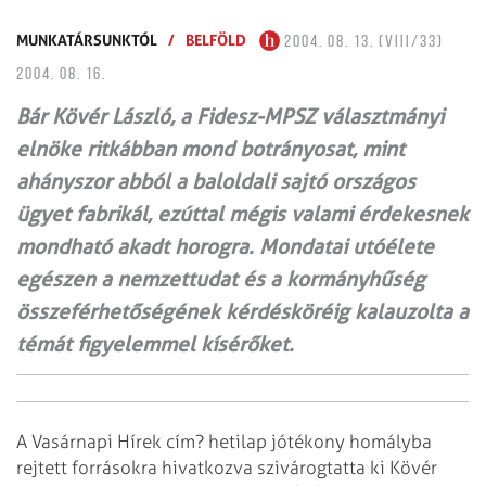
MUNKATÁRSUNKTÓL
/
BELFÖLD
2004. 08. 13. (VIII/33)
2004. 08. 16.
Bár Kövér László, a Fidesz-MPSZ választmányi
elnöke ritkábban mond botrányosat, mint
ahányszor abból a baloldali sajtó országos
ügyet fabrikál, ezúttal mégis valami érdekesnek
mondható akadt horogra. Mondatai utóélete
egészen a nemzettudat és a kormányhűség
összeférhetőségének kérdésköréig kalauzolta a
témát figyelemmel kísérőket.
A Vasárnapi Hírek cím? hetilap jótékony homályba
rejtett forrásokra hivatkozva szivárogtatta ki Kövér