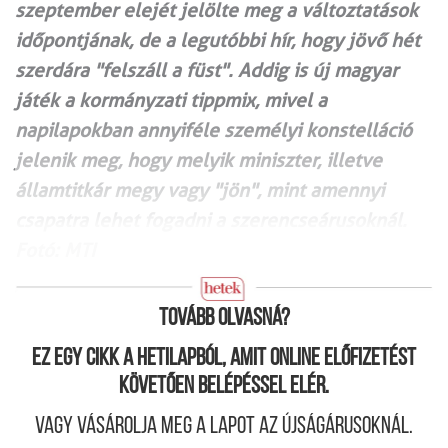
szeptember elejét jelölte meg a változtatások
időpontjának, de a legutóbbi hír, hogy jövő hét
szerdára "felszáll a füst". Addig is új magyar
játék a kormányzati tippmix, mivel a
napilapokban annyiféle személyi konstelláció
jelenik meg, hogy melyik miniszter, illetve
államtitkár megy vagy "jön", mint amennyi
csapatra lehet fogadni a szerencseárusoknál.
Fotó: MTI
Tovább olvasná?
Ez egy cikk a hetilapból, amit online előfizetést
követően belépéssel elér.
Vagy vásárolja meg a lapot az újságárusoknál.