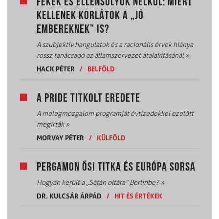
FÉKEK ÉS ELLENSÚLYOK NÉLKÜL: MIÉRT
KELLENEK KORLÁTOK A „JÓ
EMBEREKNEK” IS?
A szubjektív hangulatok és a racionális érvek hiánya
rossz tanácsadó az államszervezet átalakításánál
»
HACK PÉTER
/
BELFÖLD
A PRIDE TITKOLT EREDETE
A melegmozgalom programját évtizedekkel ezelőtt
megírták
»
MORVAY PÉTER
/
KÜLFÖLD
PERGAMON ŐSI TITKA ÉS EURÓPA SORSA
Hogyan került a „Sátán oltára” Berlinbe?
»
DR. KULCSÁR ÁRPÁD
/
HIT ÉS ÉRTÉKEK