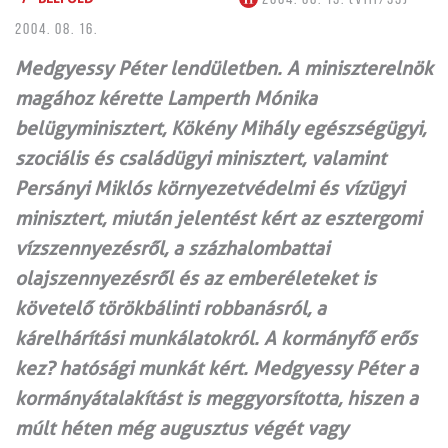
2004. 08. 16.
Medgyessy Péter lendületben. A miniszterelnök
magához kérette Lamperth Mónika
belügyminisztert, Kökény Mihály egészségügyi,
szociális és családügyi minisztert, valamint
Persányi Miklós környezetvédelmi és vízügyi
minisztert, miután jelentést kért az esztergomi
vízszennyezésről, a százhalombattai
olajszennyezésről és az emberéleteket is
követelő törökbálinti robbanásról, a
kárelhárítási munkálatokról. A kormányfő erős
kez? hatósági munkát kért. Medgyessy Péter a
kormányátalakítást is meggyorsította, hiszen a
múlt héten még augusztus végét vagy