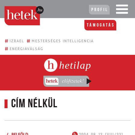
Profil
Támogatás
#
#
IZRAEL
MESTERSÉGES INTELLIGENCIA
#
ENERGIAVÁLSÁG
hetilap
Cím nélkül
/
BELFÖLD
2004. 08. 13. (VIII/33)