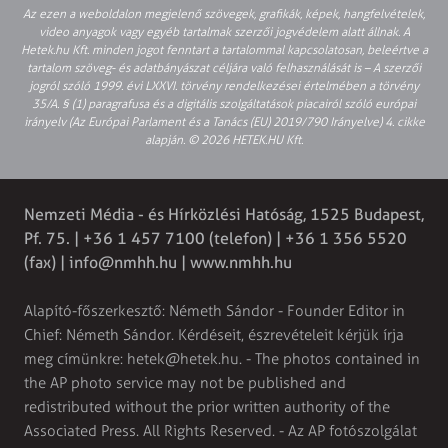
Az ezen a weboldalon megjelenő szövegek, grafikák, képek, hangfelvételek,
video anyagok vagy egyéb tartalmak szerzői jogvédelem alatt állnak. A
Hetek.hu Kft. minden jogot fenntart a tartalommal kapcsolatosan, beleértve a
tartalom szöveg- és adatbányászat céljára való felhasználását is – A szerzői
jogról szóló 1999. évi LXXVI. törvény rendelkezései értelmében a törvény
35/A. § (1) paragrafusa és a digitális szolgáltatások piacairól szóló európai
irányelv (Az Európai Parlament és a Tanács (EU) 2019/790 Irányelve) 4. cikke
alapján. © 2026 HETEK.HU Kft.
Nemzeti Média - és Hírközlési Hatóság, 1525 Budapest,
Pf. 75. | +36 1 457 7100 (telefon) | +36 1 356 5520
(fax) |
info@nmhh.hu
| www.nmhh.hu
Alapító-főszerkesztő: Németh Sándor - Founder Editor in
Chief: Németh Sándor. Kérdéseit, észrevételeit kérjük írja
meg címünkre:
hetek@hetek.hu
. - The photos contained in
the AP photo service may not be published and
redistributed without the prior written authority of the
Associated Press. All Rights Reserved. - Az AP fotószolgálat