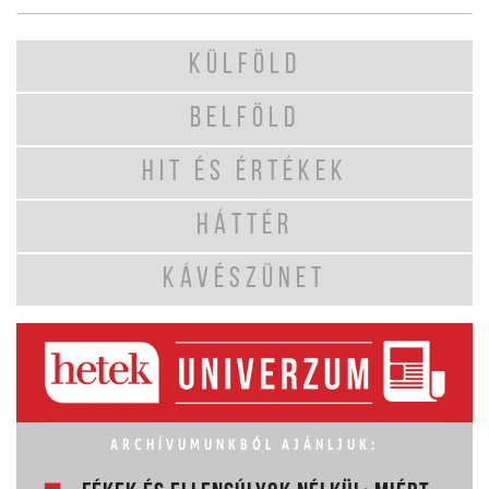
KÜLFÖLD
BELFÖLD
HIT ÉS ÉRTÉKEK
HÁTTÉR
KÁVÉSZÜNET
ARCHÍVUMUNKBÓL AJÁNLJUK: