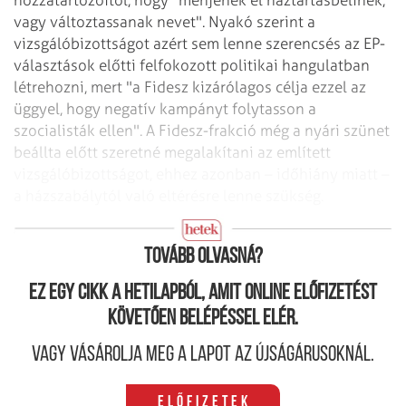
vagy változtassanak nevet". Nyakó szerint a
vizsgálóbizottságot azért sem lenne szerencsés az EP-
választások előtti felfokozott politikai hangulatban
létrehozni, mert "a Fidesz kizárólagos célja ezzel az
üggyel, hogy negatív kampányt folytasson a
szocialisták ellen". A Fidesz-frakció még a nyári szünet
beállta előtt szeretné megalakítani az említett
vizsgálóbizottságot, ehhez azonban – időhiány miatt –
a házszabálytól való eltérésre lenne szükség.
Szükség lenne lobbitörvényre
Tovább olvasná?
Ez egy cikk a hetilapból, amit online előfizetést
követően belépéssel elér.
Vagy vásárolja meg a lapot az újságárusoknál.
Előfizetek