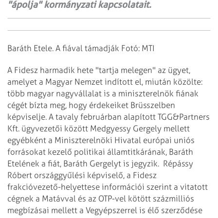
"ápolja" kormányzati kapcsolatait.
Baráth Etele. A fiával támadják Fotó: MTI
A Fidesz harmadik hete "tartja melegen" az ügyet,
amelyet a Magyar Nemzet indított el, miután közölte:
több magyar nagyvállalat is a miniszterelnök fiának
cégét bízta meg, hogy érdekeiket Brüsszelben
képviselje. A tavaly februárban alapított TGG&Partners
Kft. ügyvezetői között Medgyessy Gergely mellett
egyébként a Miniszterelnöki Hivatal európai uniós
forrásokat kezelő politikai államtitkárának, Baráth
Etelének a fiát, Baráth Gergelyt is jegyzik.
Répássy
Róbert országgyűlési képviselő, a Fidesz
frakcióvezető-helyettese információi szerint a vitatott
cégnek a Matávval és az OTP-vel kötött százmilliós
megbízásai mellett a Vegyépszerrel is élő szerződése