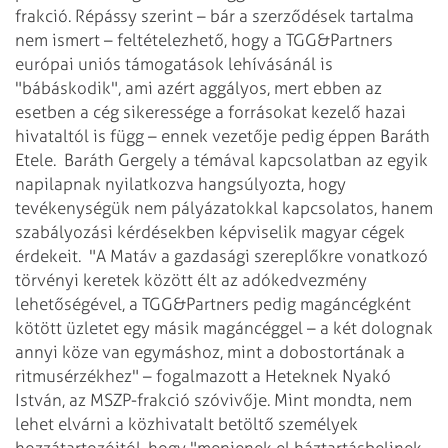
frakció. Répássy szerint – bár a szerződések tartalma
nem ismert – feltételezhető, hogy a TGG&Partners
európai uniós támogatások lehívásánál is
"bábáskodik", ami azért aggályos, mert ebben az
esetben a cég sikeressége a forrásokat kezelő hazai
hivataltól is függ – ennek vezetője pedig éppen Baráth
Etele.
Baráth Gergely a témával kapcsolatban az egyik
napilapnak nyilatkozva hangsúlyozta, hogy
tevékenységük nem pályázatokkal kapcsolatos, hanem
szabályozási kérdésekben képviselik magyar cégek
érdekeit.
"A Matáv a gazdasági szereplőkre vonatkozó
törvényi keretek között élt az adókedvezmény
lehetőségével, a TGG&Partners pedig magáncégként
kötött üzletet egy másik magáncéggel – a két dolognak
annyi köze van egymáshoz, mint a dobostortának a
ritmusérzékhez" – fogalmazott a Heteknek Nyakó
István, az MSZP-frakció szóvivője. Mint mondta, nem
lehet elvárni a közhivatalt betöltő személyek
hozzátartozóitól, hogy "menjenek el háztartásbelinek,