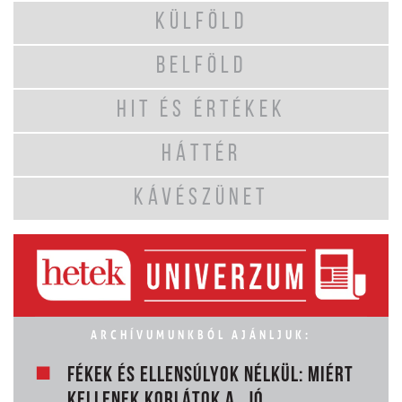
KÜLFÖLD
BELFÖLD
HIT ÉS ÉRTÉKEK
HÁTTÉR
KÁVÉSZÜNET
ARCHÍVUMUNKBÓL AJÁNLJUK:
FÉKEK ÉS ELLENSÚLYOK NÉLKÜL: MIÉRT
KELLENEK KORLÁTOK A „JÓ