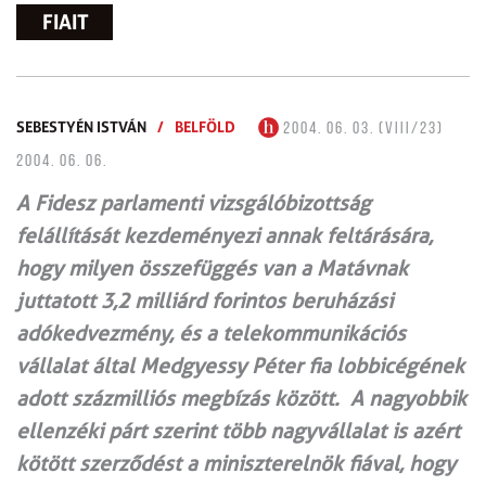
FIAIT
SEBESTYÉN ISTVÁN
/
BELFÖLD
2004. 06. 03. (VIII/23)
2004. 06. 06.
A Fidesz parlamenti vizsgálóbizottság
felállítását kezdeményezi annak feltárására,
hogy milyen összefüggés van a Matávnak
juttatott 3,2 milliárd forintos beruházási
adókedvezmény, és a telekommunikációs
vállalat által Medgyessy Péter fia lobbicégének
adott százmilliós megbízás között. A nagyobbik
ellenzéki párt szerint több nagyvállalat is azért
kötött szerződést a miniszterelnök fiával, hogy