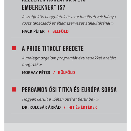
EMBEREKNEK” IS?
A szubjektív hangulatok és a racionális érvek hiánya
rossz tanácsadó az államszervezet átalakításánál
»
HACK PÉTER
/
BELFÖLD
A PRIDE TITKOLT EREDETE
A melegmozgalom programját évtizedekkel ezelőtt
megírták
»
MORVAY PÉTER
/
KÜLFÖLD
PERGAMON ŐSI TITKA ÉS EURÓPA SORSA
Hogyan került a „Sátán oltára” Berlinbe?
»
DR. KULCSÁR ÁRPÁD
/
HIT ÉS ÉRTÉKEK