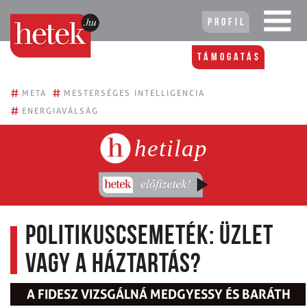
Profil
Támogatás
#
#
META
MESTERSÉGES INTELLIGENCIA
#
ENERGIAVÁLSÁG
hetilap
Politikuscsemeték: üzlet
vagy a háztartás?
A FIDESZ VIZSGÁLNÁ MEDGYESSY ÉS BARÁTH