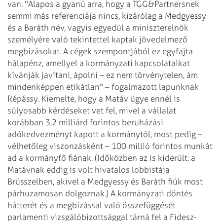
van. "Alapos a gyanú arra, hogy a TGG&Partnersnek
semmi más referenciája nincs, kizárólag a Medgyessy
és a Baráth név, vagyis egyedül a miniszterelnök
személyére való tekintettel kaptak jövedelmező
megbízásokat. A cégek szempontjából ez egyfajta
hálapénz, amellyel a kormányzati kapcsolataikat
kívánják javítani, ápolni – ez nem törvénytelen, ám
mindenképpen etikátlan" – fogalmazott lapunknak
Répássy. Kiemelte, hogy a Matáv ügye ennél is
súlyosabb kérdéseket vet fel, mivel a vállalat
korábban 3,2 milliárd forintos beruházási
adókedvezményt kapott a kormánytól, most pedig
–
vélhetőleg viszonzásként – 100 millió forintos munkát
ad a kormányfő fiának. (Időközben az is kiderült: a
Matávnak eddig is volt hivatalos lobbistája
Brüsszelben, akivel a Medgyessy és Baráth fiúk most
párhuzamosan dolgoznak.) A kormányzati döntés
hátterét és a megbízással való összefüggését
parlamenti vizsgálóbizottsággal tárná fel a Fidesz-