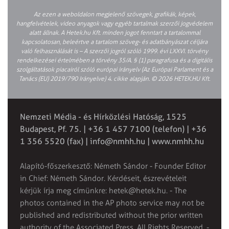
Az ezen a weboldalon megjelenő szövegek, grafikák, képek,
hangfelvételek, video anyagok vagy egyéb tartalmak szerzői jogvédelem
alatt állnak. A Hetek.hu Kft. minden jogot fenntart a tartalommal
kapcsolatosan, beleértve a tartalom szöveg- és adatbányászat céljára
való felhasználását is – A szerzői jogról szóló 1999. évi LXXVI. törvény
rendelkezései értelmében a törvény 35/A. § (1) paragrafusa és a digitális
szolgáltatások piacairól szóló európai irányelv (Az Európai Parlament és a
Tanács (EU) 2019/790 Irányelve) 4. cikke alapján. © 2026 HETEK.HU Kft.
Nemzeti Média - és Hírközlési Hatóság, 1525
Budapest, Pf. 75. | +36 1 457 7100 (telefon) | +36
1 356 5520 (fax) |
info@nmhh.hu
| www.nmhh.hu
Alapító-főszerkesztő: Németh Sándor - Founder Editor
in Chief: Németh Sándor. Kérdéseit, észrevételeit
kérjük írja meg címünkre:
hetek@hetek.hu
. - The
photos contained in the AP photo service may not be
published and redistributed without the prior written
authority of the Associated Press. All Rights Reserved. -