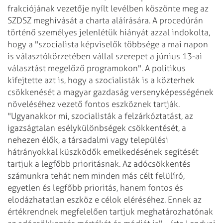
frakciójának vezetője nyílt levélben köszönte meg az
SZDSZ meghívását a charta aláírására. A procedúrán
történő személyes jelenlétük hiányát azzal indokolta,
hogy a "szocialista képviselők többsége a mai napon
is választókörzetében vállal szerepet a június 13-ai
választást megelőző programokon". A politikus
kifejtette azt is, hogy a szocialisták is a közterhek
csökkenését a magyar gazdaság versenyképességének
növeléséhez vezető fontos eszköznek tartják.
"Ugyanakkor mi, szocialisták a felzárkóztatást, az
igazságtalan esélykülönbségek csökkentését, a
nehezen élők, a társadalmi vagy települési
hátrányokkal küszködők emelkedésének segítését
tartjuk a legfőbb prioritásnak. Az adócsökkentés
számunkra tehát nem minden más célt felülíró,
egyetlen és legfőbb prioritás, hanem fontos és
elodázhatatlan eszköz e célok eléréséhez. Ennek az
értékrendnek megfelelően tartjuk meghatározhatónak