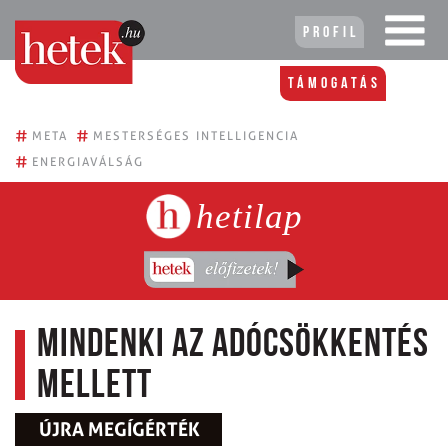
Profil
Támogatás
#
#
META
MESTERSÉGES INTELLIGENCIA
#
ENERGIAVÁLSÁG
hetilap
Mindenki az adócsökkentés
mellett
ÚJRA MEGÍGÉRTÉK