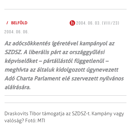
/
BELFÖLD
2004. 06. 03. (VIII/23)
2004. 06. 06.
Az adócsökkentés ígéretével kampányol az
SZDSZ. A liberális párt az országgyűlési
képviselőket – pártállástól függetlenül –
meghívta az általuk kidolgozott úgynevezett
Adó Charta Parlament elé szervezett nyilvános
aláírására.
Draskovits Tibor támogatja az SZDSZ-t. Kampány vagy
valóság? Fotó: MTI