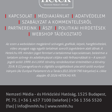
KAPCSOLAT
MÉDIAAJÁNLAT
ADATVÉDELEM
SZABÁLYZAT A KOMMENTELÉSRŐL
PARTNEREINK
ÁSZF
POLITIKAI HIRDETÉSEK
WEBSHOP TÁJÉKOZTATÓ
Az ezen a weboldalon megjelenő szövegek, grafikák, képek, hangfelvételek,
video anyagok vagy egyéb tartalmak szerzői jogvédelem alatt állnak. A
Hetek.hu Kft. minden jogot fenntart a tartalommal kapcsolatosan, beleértve a
tartalom szöveg- és adatbányászat céljára való felhasználását is – A szerzői
jogról szóló 1999. évi LXXVI. törvény rendelkezései értelmében a törvény
35/A. § (1) paragrafusa és a digitális szolgáltatások piacairól szóló európai
irányelv (Az Európai Parlament és a Tanács (EU) 2019/790 Irányelve) 4. cikke
alapján. © 2026 HETEK.HU Kft.
Nemzeti Média - és Hírközlési Hatóság, 1525 Budapest,
Pf. 75. | +36 1 457 7100 (telefon) | +36 1 356 5520
(fax) |
info@nmhh.hu
| www.nmhh.hu