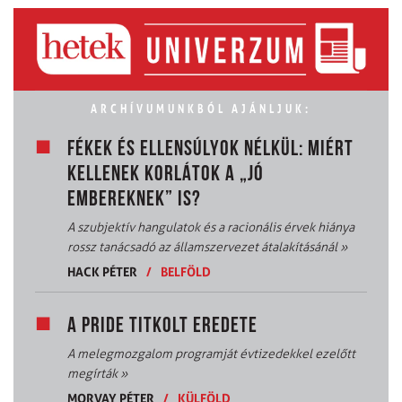
ARCHÍVUMUNKBÓL AJÁNLJUK:
FÉKEK ÉS ELLENSÚLYOK NÉLKÜL: MIÉRT
KELLENEK KORLÁTOK A „JÓ
EMBEREKNEK” IS?
A szubjektív hangulatok és a racionális érvek hiánya
rossz tanácsadó az államszervezet átalakításánál
»
HACK PÉTER
/
BELFÖLD
A PRIDE TITKOLT EREDETE
A melegmozgalom programját évtizedekkel ezelőtt
megírták
»
MORVAY PÉTER
/
KÜLFÖLD