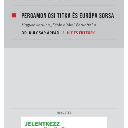
PERGAMON ŐSI TITKA ÉS EURÓPA SORSA
Hogyan került a „Sátán oltára” Berlinbe?
»
DR. KULCSÁR ÁRPÁD
/
HIT ÉS ÉRTÉKEK
HIRDETÉS