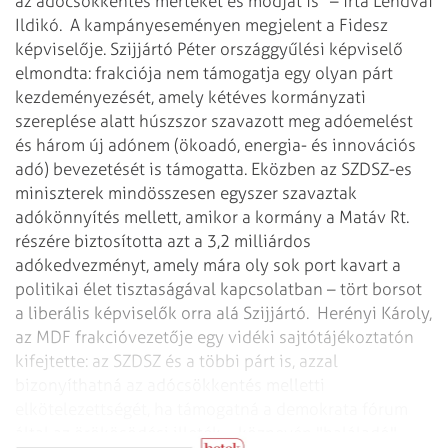
az adócsökkentés mértékét és módját is" – írta Lendvai
Ildikó.
A kampányeseményen megjelent a Fidesz
képviselője. Szijjártó Péter országgyűlési képviselő
elmondta: frakciója nem támogatja egy olyan párt
kezdeményezését, amely kétéves kormányzati
szereplése alatt húszszor szavazott meg adóemelést
és három új adónem (ökoadó, energia- és innovációs
adó) bevezetését is támogatta. Eközben az SZDSZ-es
miniszterek mindösszesen egyszer szavaztak
adókönnyítés mellett, amikor a kormány a Matáv Rt.
részére biztosította azt a 3,2 milliárdos
adókedvezményt, amely mára oly sok port kavart a
politikai élet tisztaságával kapcsolatban – tört borsot
a liberális képviselők orra alá Szijjártó.
Herényi Károly,
az MDF frakcióvezetője egy vidéki sajtótájékoztatón
kifejtette: az SZDSZ és a többi párt is, azzal
bizonyíthatná az adócsökkentés melletti
elkötelezettségét, ha támogatná a demokrata fórum
által az örökösödési illeték – köznevén "haláladó" –