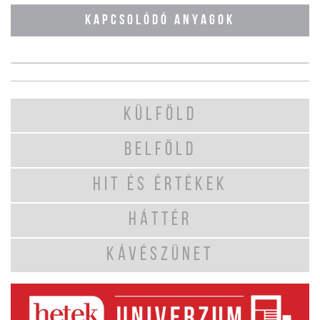
KAPCSOLÓDÓ ANYAGOK
KÜLFÖLD
BELFÖLD
HIT ÉS ÉRTÉKEK
HÁTTÉR
KÁVÉSZÜNET