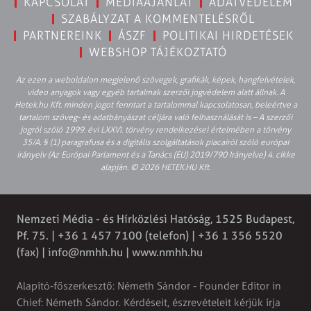
KAPCSOLAT
MÉDIAAJÁNLAT
ADATVÉDELEM
SZABÁLYZAT A KOMMENTELÉSRŐL
PARTNEREINK
ÁSZF
POLITIKAI HIRDETÉSEK
WEBSHOP TÁJÉKOZTATÓ
Az ezen a weboldalon megjelenő szövegek, grafikák, képek, hangfelvételek,
video anyagok vagy egyéb tartalmak szerzői jogvédelem alatt állnak. A
Hetek.hu Kft. minden jogot fenntart a tartalommal kapcsolatosan, beleértve a
tartalom szöveg- és adatbányászat céljára való felhasználását is – A szerzői
jogról szóló 1999. évi LXXVI. törvény rendelkezései értelmében a törvény
35/A. § (1) paragrafusa és a digitális szolgáltatások piacairól szóló európai
irányelv (Az Európai Parlament és a Tanács (EU) 2019/790 Irányelve) 4. cikke
alapján. © 2026 HETEK.HU Kft.
Nemzeti Média - és Hírközlési Hatóság, 1525 Budapest,
Pf. 75. | +36 1 457 7100 (telefon) | +36 1 356 5520
(fax) |
info@nmhh.hu
| www.nmhh.hu
Alapító-főszerkesztő: Németh Sándor - Founder Editor in
Chief: Németh Sándor. Kérdéseit, észrevételeit kérjük írja