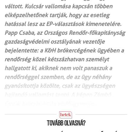
váltott. Kulcsár vallomása kapcsán többen
elképzelhetőnek tartják, hogy az esetleg
hatással lesz az EP-választások kimenetelére.
Papp Csaba, az Országos Rendőr-főkapitányság
gazdaságvédelmi osztályának vezetője
bejelentette: a K&H brókercégének ügyében a
rendőrség közel kétszázhatvan személyt
hallgatott ki, akiknek nem volt panaszuk a
rendőrséggel szemben, de az ügy néhány
gyanúsítottja közölte, csak az ügyészségen
hajlandó vallomást tenni. A képen Zámbó
Gyula, Kulcsár Attila védőügyvédje.
Tovább olvasná?