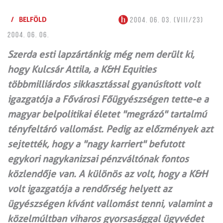
/
BELFÖLD
2004. 06. 03. (VIII/23)
2004. 06. 06.
Szerda esti lapzártánkig még nem derült ki,
hogy Kulcsár Attila, a K&H Equities
többmilliárdos sikkasztással gyanúsított volt
igazgatója a Fővárosi Főügyészségen tette-e a
magyar belpolitikai életet "megrázó" tartalmú
tényfeltáró vallomást. Pedig az előzmények azt
sejtették, hogy a "nagy karriert" befutott
egykori nagykanizsai pénzváltónak fontos
közlendője van. A különös az volt, hogy a K&H
volt igazgatója a rendőrség helyett az
ügyészségen kívánt vallomást tenni, valamint a
közelmúltban viharos gyorsasággal ügyvédet