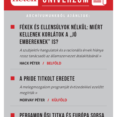
ARCHÍVUMUNKBÓL AJÁNLJUK:
FÉKEK ÉS ELLENSÚLYOK NÉLKÜL: MIÉRT
KELLENEK KORLÁTOK A „JÓ
EMBEREKNEK” IS?
A szubjektív hangulatok és a racionális érvek hiánya
rossz tanácsadó az államszervezet átalakításánál
»
HACK PÉTER
/
BELFÖLD
A PRIDE TITKOLT EREDETE
A melegmozgalom programját évtizedekkel ezelőtt
megírták
»
MORVAY PÉTER
/
KÜLFÖLD
PERGAMON ŐSI TITKA ÉS EURÓPA SORSA