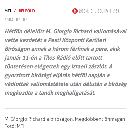
MTI
/
BELFÖLD
2004. 01. 30. (VIII/5)
2004. 02. 02.
Hétfőn délelőtt M. Giorgio Richard vallomásával
vette kezdetét a Pesti Központi Kerületi
Bíróságon annak a három férfinak a pere, akik
január 11-én a Tilos Rádió előtt tartott
tüntetésen elégettek egy izraeli zászlót. A
gyorsított bírósági eljárás hétfői napján a
vádlottak vallomástétele után délután a bíróság
megkezdte a tanúk meghallgatását.
M. Giorgio Richard a bíróságon. Megdöbbent önmagán
Fotó: MTI