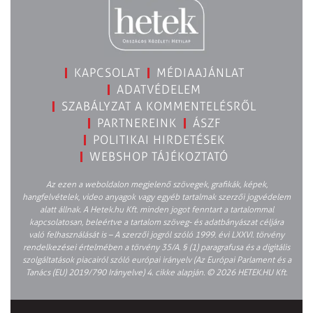
KAPCSOLAT
MÉDIAAJÁNLAT
ADATVÉDELEM
SZABÁLYZAT A KOMMENTELÉSRŐL
PARTNEREINK
ÁSZF
POLITIKAI HIRDETÉSEK
WEBSHOP TÁJÉKOZTATÓ
Az ezen a weboldalon megjelenő szövegek, grafikák, képek,
hangfelvételek, video anyagok vagy egyéb tartalmak szerzői jogvédelem
alatt állnak. A Hetek.hu Kft. minden jogot fenntart a tartalommal
kapcsolatosan, beleértve a tartalom szöveg- és adatbányászat céljára
való felhasználását is – A szerzői jogról szóló 1999. évi LXXVI. törvény
rendelkezései értelmében a törvény 35/A. § (1) paragrafusa és a digitális
szolgáltatások piacairól szóló európai irányelv (Az Európai Parlament és a
Tanács (EU) 2019/790 Irányelve) 4. cikke alapján. © 2026 HETEK.HU Kft.