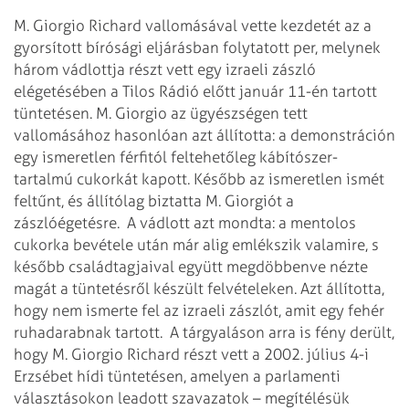
M. Giorgio Richard vallomásával vette kezdetét az a
gyorsított bírósági eljárásban folytatott per, melynek
három vádlottja részt vett egy izraeli zászló
elégetésében a Tilos Rádió előtt január 11-én tartott
tüntetésen. M. Giorgio az ügyészségen tett
vallomásához hasonlóan azt állította: a demonstráción
egy ismeretlen férfitól feltehetőleg kábítószer-
tartalmú cukorkát kapott. Később az ismeretlen ismét
feltűnt, és állítólag biztatta M. Giorgiót a
zászlóégetésre.
A vádlott azt mondta: a mentolos
cukorka bevétele után már alig emlékszik valamire, s
később családtagjaival együtt megdöbbenve nézte
magát a tüntetésről készült felvételeken. Azt állította,
hogy nem ismerte fel az izraeli zászlót, amit egy fehér
ruhadarabnak tartott.
A tárgyaláson arra is fény derült,
hogy M. Giorgio Richard részt vett a 2002. július 4-i
Erzsébet hídi tüntetésen, amelyen a parlamenti
választásokon leadott szavazatok – megítélésük