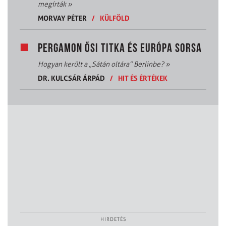
megírták
»
MORVAY PÉTER
/
KÜLFÖLD
PERGAMON ŐSI TITKA ÉS EURÓPA SORSA
Hogyan került a „Sátán oltára” Berlinbe?
»
DR. KULCSÁR ÁRPÁD
/
HIT ÉS ÉRTÉKEK
HIRDETÉS