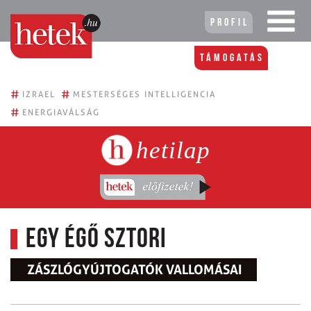
Profil
Támogatás
#
#
IZRAEL
MESTERSÉGES INTELLIGENCIA
#
ENERGIAVÁLSÁG
hetilap
Egy égő sztori
ZÁSZLÓGYÚJTOGATÓK VALLOMÁSAI