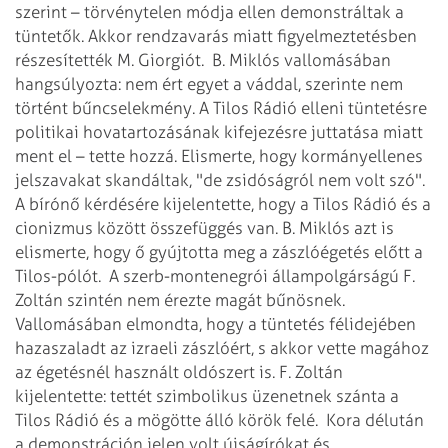
szerint – törvénytelen módja ellen demonstráltak a
tüntetők. Akkor rendzavarás miatt figyelmeztetésben
részesítették M. Giorgiót.
B. Miklós vallomásában
hangsúlyozta: nem ért egyet a váddal, szerinte nem
történt bűncselekmény. A Tilos Rádió elleni tüntetésre
politikai hovatartozásának kifejezésre juttatása miatt
ment el – tette hozzá. Elismerte, hogy kormányellenes
jelszavakat skandáltak, "de zsidóságról nem volt szó".
A bírónő kérdésére kijelentette, hogy a Tilos Rádió és a
cionizmus között összefüggés van. B. Miklós azt is
elismerte, hogy ő gyújtotta meg a zászlóégetés előtt a
Tilos-pólót.
A szerb-montenegrói állampolgárságú F.
Zoltán szintén nem érezte magát bűnösnek.
Vallomásában elmondta, hogy a tüntetés félidejében
hazaszaladt az izraeli zászlóért, s akkor vette magához
az égetésnél használt oldószert is. F. Zoltán
kijelentette: tettét szimbolikus üzenetnek szánta a
Tilos Rádió és a mögötte álló körök felé.
Kora délután
a demonstráción jelen volt újságírókat és