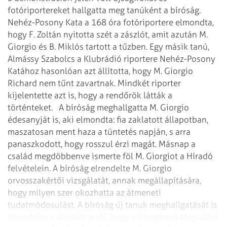
fotóriportereket hallgatta meg tanúként a bíróság.
Nehéz-Posony Kata a 168 óra fotóriportere elmondta,
hogy F. Zoltán nyitotta szét a zászlót, amit azután M.
Giorgio és B. Miklós tartott a tűzben. Egy másik tanú,
Almássy Szabolcs a Klubrádió riportere Nehéz-Posony
Katához hasonlóan azt állította, hogy M. Giorgio
Richard nem tűnt zavartnak. Mindkét riporter
kijelentette azt is, hogy a rendőrök látták a
történteket.
A bíróság meghallgatta M. Giorgio
édesanyját is, aki elmondta: fia zaklatott állapotban,
maszatosan ment haza a tüntetés napján, s arra
panaszkodott, hogy rosszul érzi magát. Másnap a
család megdöbbenve ismerte föl M. Giorgiot a Híradó
felvételein. A bíróság elrendelte M. Giorgio
orvosszakértői vizsgálatát, annak megállapítására,
hogy milyen szer okozhatta az átmeneti
tudatmódosulást. A bíróság új tanuk meghallgatását is
elrendelte, s döntött arról, hogy a következő tárgyalási