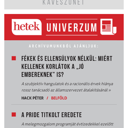
KÁVÉSZÜNET
ARCHÍVUMUNKBÓL AJÁNLJUK:
FÉKEK ÉS ELLENSÚLYOK NÉLKÜL: MIÉRT
KELLENEK KORLÁTOK A „JÓ
EMBEREKNEK” IS?
A szubjektív hangulatok és a racionális érvek hiánya
rossz tanácsadó az államszervezet átalakításánál
»
HACK PÉTER
/
BELFÖLD
A PRIDE TITKOLT EREDETE
A melegmozgalom programját évtizedekkel ezelőtt