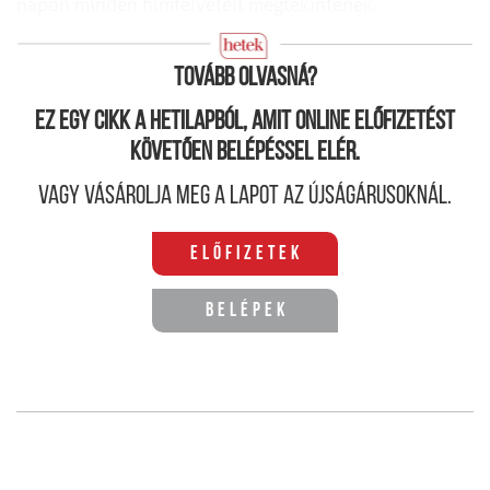
napon minden filmfelvételt megtekintenek.
A cukros bácsi
Tovább olvasná?
Ez egy cikk a hetilapból, amit online előfizetést
követően belépéssel elér.
Vagy vásárolja meg a lapot az újságárusoknál.
Előfizetek
Belépek