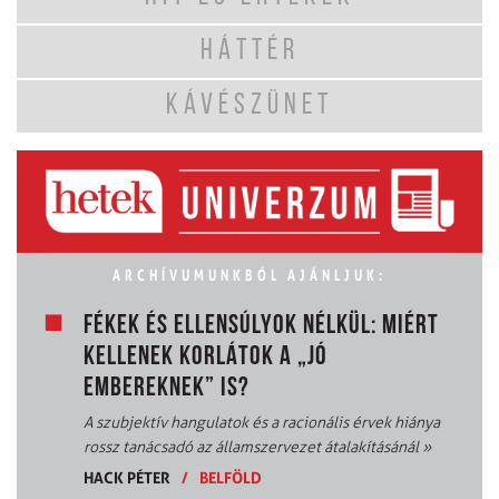
HÁTTÉR
KÁVÉSZÜNET
ARCHÍVUMUNKBÓL AJÁNLJUK:
FÉKEK ÉS ELLENSÚLYOK NÉLKÜL: MIÉRT
KELLENEK KORLÁTOK A „JÓ
EMBEREKNEK” IS?
A szubjektív hangulatok és a racionális érvek hiánya
rossz tanácsadó az államszervezet átalakításánál
»
HACK PÉTER
/
BELFÖLD