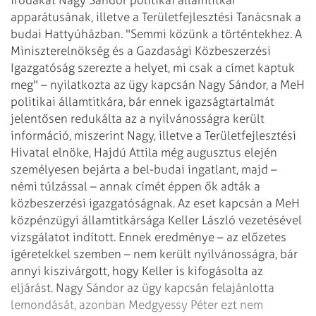
apparátusának, illetve a Területfejlesztési Tanácsnak a
budai Hattyúházban. "Semmi közünk a történtekhez. A
Miniszterelnökség és a Gazdasági Közbeszerzési
Igazgatóság szerezte a helyet, mi csak a címet kaptuk
meg" – nyilatkozta az ügy kapcsán Nagy Sándor, a MeH
politikai államtitkára, bár ennek igazságtartalmát
jelentősen redukálta az a nyilvánosságra került
információ, miszerint Nagy, illetve a Területfejlesztési
Hivatal elnöke, Hajdú Attila még augusztus elején
személyesen bejárta a bel-budai ingatlant, majd –
némi túlzással – annak címét éppen ők adták a
közbeszerzési igazgatóságnak. Az eset kapcsán a MeH
közpénzügyi államtitkársága Keller László vezetésével
vizsgálatot indított. Ennek eredménye – az előzetes
ígéretekkel szemben – nem került nyilvánosságra, bár
annyi kiszivárgott, hogy Keller is kifogásolta az
eljárást. Nagy Sándor az ügy kapcsán felajánlotta
lemondását, azonban Medgyessy Péter ezt nem