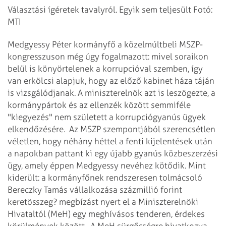
Választási ígéretek tavalyról. Egyik sem teljesült Fotó:
MTI
Medgyessy Péter kormányfő a közelmúltbeli MSZP-
kongresszuson még úgy fogalmazott: mivel soraikon
belül is könyörtelenek a korrupcióval szemben, így
van erkölcsi alapjuk, hogy az előző kabinet háza táján
is vizsgálódjanak. A miniszterelnök azt is leszögezte, a
kormánypártok és az ellenzék között semmiféle
"kiegyezés" nem született a korrupciógyanús ügyek
elkendőzésére.
Az MSZP szempontjából szerencsétlen
véletlen, hogy néhány héttel a fenti kijelentések után
a napokban pattant ki egy újabb gyanús közbeszerzési
ügy, amely éppen Medgyessy nevéhez kötődik. Mint
kiderült: a kormányfőnek rendszeresen tolmácsoló
Bereczky Tamás vállalkozása százmillió forint
keretösszeg? megbízást nyert el a Miniszterelnöki
Hivataltól (MeH) egy meghívásos tenderen, érdekes
körülmények között.
A MeH sürgősségre hivatkozva