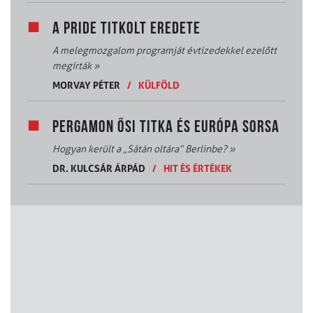
A PRIDE TITKOLT EREDETE
A melegmozgalom programját évtizedekkel ezelőtt
megírták
»
MORVAY PÉTER
/
KÜLFÖLD
PERGAMON ŐSI TITKA ÉS EURÓPA SORSA
Hogyan került a „Sátán oltára” Berlinbe?
»
DR. KULCSÁR ÁRPÁD
/
HIT ÉS ÉRTÉKEK