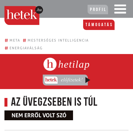
Profil
Támogatás
#
#
META
MESTERSÉGES INTELLIGENCIA
#
ENERGIAVÁLSÁG
hetilap
Az üvegzseben is túl
NEM ERRŐL VOLT SZÓ