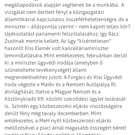
megállapodások alapján segítenek be a munkába.
A
vizsgálat nem derített fényt a közigazgatási
államtitkárral kapcsolatos összeférhetetlenségre, de a
miniszter – álláspontja szerint – nem kapott teljes kör?
tájékoztatást parlamenti felszólalásához, így Rácz
Zsoltnak mennie kellett.
Az ügy "kísértetiesen"
hasonlít Kiss Elemér volt kancelláriaminiszter
lemond(at)ására. Mint emlékezetes, februárban derült
ki: a miniszter ügyvédi irodája (amelyben ő
szüneteltette tevékenységét) állami
megrendelésekhez jutott. A Forgács és Kiss Ügyvédi
Iroda végezte a Malév és a Nemzeti Autópálya Rt.
átvilágítását, illetve a Magyar Nemzet és a
Közlönykiadó Kft. közötti szerződési ügylet lezárását
is.
Szintén egy közbeszerzési eljárás visszásságaira
derült fény még tavaly decemberben. Mint
emlékezetes, a MeH nyílt közbeszerzési eljárás
mellőzésével a piaci árnál magasabb összegért bérelt
irodákat Nagy Sándor politikai államtitkár