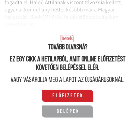
fogadta el. Hajdú Attilának viszont távoznia kellett,
ugyanakkor néhány héttel később már a Magyar
Fejlesztési Bank (MFB) Rt. felügyelőbizottságában
kapott helyet.
Korrupcióindex
Tovább olvasná?
Ez egy cikk a hetilapból, amit online előfizetést
követően belépéssel elér.
Vagy vásárolja meg a lapot az újságárusoknál.
Előfizetek
Belépek