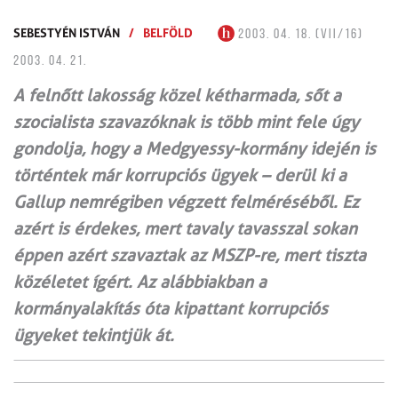
SEBESTYÉN ISTVÁN
/
BELFÖLD
2003. 04. 18. (VII/16)
2003. 04. 21.
A felnőtt lakosság közel kétharmada, sőt a
szocialista szavazóknak is több mint fele úgy
gondolja, hogy a Medgyessy-kormány idején is
történtek már korrupciós ügyek – derül ki a
Gallup nemrégiben végzett felméréséből. Ez
azért is érdekes, mert tavaly tavasszal sokan
éppen azért szavaztak az MSZP-re, mert tiszta
közéletet ígért. Az alábbiakban a
kormányalakítás óta kipattant korrupciós
ügyeket tekintjük át.