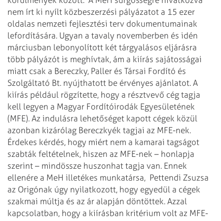
nem írt ki nyílt közbeszerzési pályázatot a 15 ezer
oldalas nemzeti fejlesztési terv dokumentumainak
lefordítására. Ugyan a tavaly novemberben és idén
márciusban lebonyolított két tárgyalásos eljárásra
több pályázót is meghívtak, ám a kiírás sajátosságai
miatt csak a Bereczky, Paller és Társai Fordító és
Szolgáltató Bt. nyújthatott be érvényes ajánlatot. A
kiírás például rögzítette, hogy a résztvevő cég tagja
kell legyen a Magyar Fordítóirodák Egyesületének
(MFE). Az indulásra lehetőséget kapott cégek közül
azonban kizárólag Bereczkyék tagjai az MFE-nek.
Érdekes kérdés, hogy miért nem a kamarai tagságot
szabták feltételnek, hiszen az MFE-nek – honlapja
szerint – mindössze huszonhat tagja van. Ennek
ellenére a MeH illetékes munkatársa,
Pettendi Zsuzsa
az Origónak úgy nyilatkozott, hogy egyedül a cégek
szakmai múltja és az ár alapján döntöttek. Azzal
kapcsolatban, hogy a kiírásban kritérium volt az MFE-