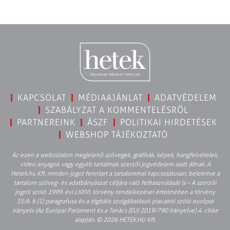
KAPCSOLAT
MÉDIAAJÁNLAT
ADATVÉDELEM
SZABÁLYZAT A KOMMENTELÉSRŐL
PARTNEREINK
ÁSZF
POLITIKAI HIRDETÉSEK
WEBSHOP TÁJÉKOZTATÓ
Az ezen a weboldalon megjelenő szövegek, grafikák, képek, hangfelvételek,
video anyagok vagy egyéb tartalmak szerzői jogvédelem alatt állnak. A
Hetek.hu Kft. minden jogot fenntart a tartalommal kapcsolatosan, beleértve a
tartalom szöveg- és adatbányászat céljára való felhasználását is – A szerzői
jogról szóló 1999. évi LXXVI. törvény rendelkezései értelmében a törvény
35/A. § (1) paragrafusa és a digitális szolgáltatások piacairól szóló európai
irányelv (Az Európai Parlament és a Tanács (EU) 2019/790 Irányelve) 4. cikke
alapján. © 2026 HETEK.HU Kft.