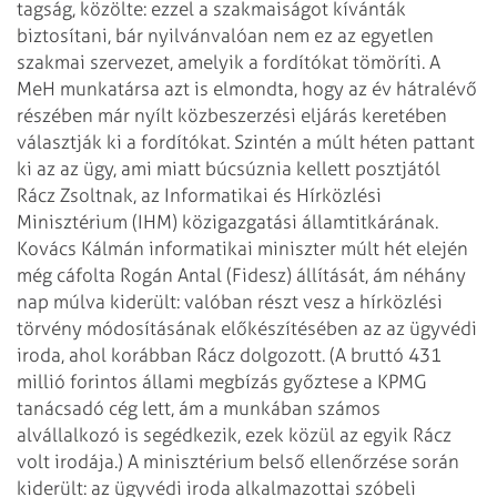
tagság, közölte: ezzel a szakmaiságot kívánták
biztosítani, bár nyilvánvalóan nem ez az egyetlen
szakmai szervezet, amelyik a fordítókat tömöríti. A
MeH munkatársa azt is elmondta, hogy az év hátralévő
részében már nyílt közbeszerzési eljárás keretében
választják ki a fordítókat.
Szintén a múlt héten pattant
ki az az ügy, ami miatt búcsúznia kellett posztjától
Rácz Zsoltnak, az Informatikai és Hírközlési
Minisztérium (IHM) közigazgatási államtitkárának.
Kovács Kálmán informatikai miniszter múlt hét elején
még cáfolta Rogán Antal (Fidesz) állítását, ám néhány
nap múlva kiderült: valóban részt vesz a hírközlési
törvény módosításának előkészítésében az az ügyvédi
iroda, ahol korábban Rácz dolgozott. (A bruttó 431
millió forintos állami megbízás győztese a KPMG
tanácsadó cég lett, ám a munkában számos
alvállalkozó is segédkezik, ezek közül az egyik Rácz
volt irodája.) A minisztérium belső ellenőrzése során
kiderült: az ügyvédi iroda alkalmazottai szóbeli