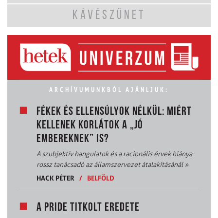
KÁVÉSZÜNET
ARCHÍVUMUNKBÓL AJÁNLJUK:
FÉKEK ÉS ELLENSÚLYOK NÉLKÜL: MIÉRT
KELLENEK KORLÁTOK A „JÓ
EMBEREKNEK” IS?
A szubjektív hangulatok és a racionális érvek hiánya
rossz tanácsadó az államszervezet átalakításánál
»
HACK PÉTER
/
BELFÖLD
A PRIDE TITKOLT EREDETE