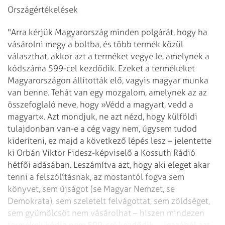
Országértékelések
"Arra kérjük Magyarország minden polgárát, hogy ha
vásárolni megy a boltba, és több termék közül
választhat, akkor azt a terméket vegye le, amelynek a
kódszáma 599-cel kezdődik. Ezeket a termékeket
Magyarországon állították elő, vagyis magyar munka
van benne. Tehát van egy mozgalom, amelynek az az
összefoglaló neve, hogy »Védd a magyart, vedd a
magyart«. Azt mondjuk, ne azt nézd, hogy külföldi
tulajdonban van-e a cég vagy nem, úgysem tudod
kideríteni, ez majd a következő lépés lesz – jelentette
ki Orbán Viktor Fidesz-képviselő a Kossuth Rádió
hétfői adásában. Leszámítva azt, hogy aki eleget akar
tenni a felszólításnak, az mostantól fogva sem
könyvet, sem újságot (se Magyar Nemzet, se
Demokrata), sem szeletelt felvágottat, sem zöldséget,
sem gyümölcsöt nem vásárolhat – hiszen mindezen
termékek kódja nem 599-cel kezdődik –, igazából azt