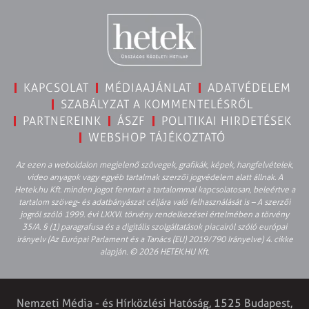
KAPCSOLAT
MÉDIAAJÁNLAT
ADATVÉDELEM
SZABÁLYZAT A KOMMENTELÉSRŐL
PARTNEREINK
ÁSZF
POLITIKAI HIRDETÉSEK
WEBSHOP TÁJÉKOZTATÓ
Az ezen a weboldalon megjelenő szövegek, grafikák, képek, hangfelvételek,
video anyagok vagy egyéb tartalmak szerzői jogvédelem alatt állnak. A
Hetek.hu Kft. minden jogot fenntart a tartalommal kapcsolatosan, beleértve a
tartalom szöveg- és adatbányászat céljára való felhasználását is – A szerzői
jogról szóló 1999. évi LXXVI. törvény rendelkezései értelmében a törvény
35/A. § (1) paragrafusa és a digitális szolgáltatások piacairól szóló európai
irányelv (Az Európai Parlament és a Tanács (EU) 2019/790 Irányelve) 4. cikke
alapján. © 2026 HETEK.HU Kft.
Nemzeti Média - és Hírközlési Hatóság, 1525 Budapest,