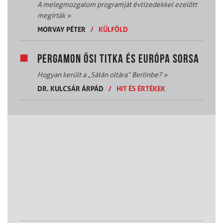
A melegmozgalom programját évtizedekkel ezelőtt
megírták
»
MORVAY PÉTER
/
KÜLFÖLD
PERGAMON ŐSI TITKA ÉS EURÓPA SORSA
Hogyan került a „Sátán oltára” Berlinbe?
»
DR. KULCSÁR ÁRPÁD
/
HIT ÉS ÉRTÉKEK