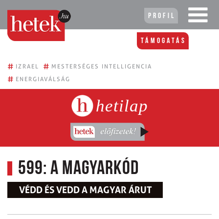
Profil
Támogatás
#
#
IZRAEL
MESTERSÉGES INTELLIGENCIA
#
ENERGIAVÁLSÁG
hetilap
599: A magyarkód
VÉDD ÉS VEDD A MAGYAR ÁRUT