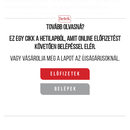
lenne érdekes tudni, mikor cseréli le egy jófajta
Suzukira VW Golfját Orbán, hiszen utóbbiban nincs
magyar munkaerő.
Tovább olvasná?
Ez egy cikk a hetilapból, amit online előfizetést
követően belépéssel elér.
Vagy vásárolja meg a lapot az újságárusoknál.
Előfizetek
Belépek