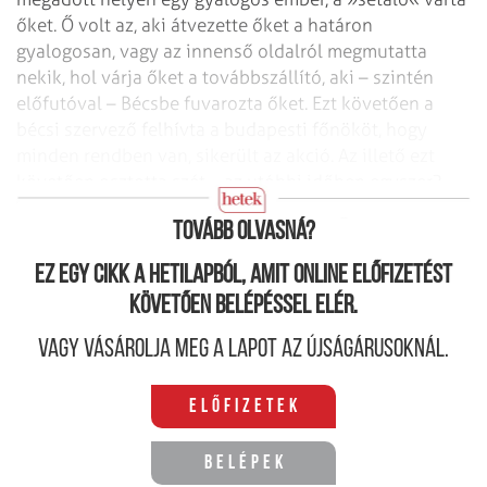
őket. Ő volt az, aki átvezette őket a határon
gyalogosan, vagy az innenső oldalról megmutatta
nekik, hol várja őket a továbbszállító, aki – szintén
előfutóval – Bécsbe fuvarozta őket. Ezt követően a
bécsi szervező felhívta a budapesti főnököt, hogy
minden rendben van, sikerült az akció. Az illető ezt
követően osztotta szét – az utóbbi időben egyszer?
banki átutalással – a pénzt a csoport tagjai között."
Tovább olvasná?
Ez egy cikk a hetilapból, amit online előfizetést
követően belépéssel elér.
Vagy vásárolja meg a lapot az újságárusoknál.
Előfizetek
Belépek