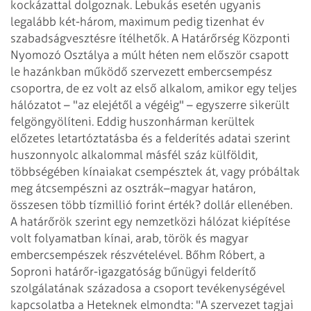
kockázattal dolgoznak. Lebukás esetén ugyanis
legalább két-három, maximum pedig tizenhat év
szabadságvesztésre ítélhetők.
A Határőrség Központi
Nyomozó Osztálya a múlt héten nem először csapott
le hazánkban működő szervezett embercsempész
csoportra, de ez volt az első alkalom, amikor egy teljes
hálózatot – "az elejétől a végéig" – egyszerre sikerült
felgöngyölíteni. Eddig huszonhárman kerültek
előzetes letartóztatásba és a felderítés adatai szerint
huszonnyolc alkalommal másfél száz külföldit,
többségében kínaiakat csempésztek át, vagy próbáltak
meg átcsempészni az osztrák–magyar határon,
összesen több tízmillió forint érték? dollár ellenében.
A határőrök szerint egy nemzetközi hálózat kiépítése
volt folyamatban kínai, arab, török és magyar
embercsempészek részvételével. Bőhm Róbert, a
Soproni határőr-igazgatóság bűnügyi felderítő
szolgálatának századosa a csoport tevékenységével
kapcsolatba a Heteknek elmondta: "A szervezet tagjai