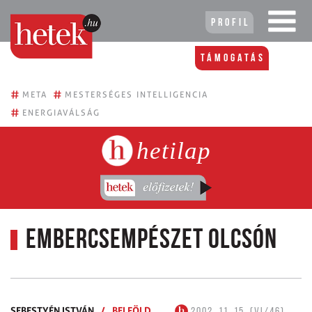
Profil
Támogatás
#
#
META
MESTERSÉGES INTELLIGENCIA
#
ENERGIAVÁLSÁG
hetilap
Embercsempészet olcsón
SEBESTYÉN ISTVÁN
/
BELFÖLD
2002. 11. 15. (VI/46)