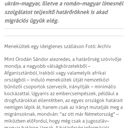
ukrán–magyar, illetve a román–magyar limesnél
szolgálatot teljesítő határőröknek is akad
migrációs ügyük elég.
Menekültek egy ideiglenes szálláson Fotó: Archív
Mint Orodán Sándor alezredes, a határőrség szóvivője
mondja, a nagyobb válságkörzetekből –
Afganisztánból, Irakból vagy valamelyik afrikai
országból – induló menekültek útját nemzetközi
bűnözői csoportok szervezik, irányítják – minimális
kockázattal. Ugyanis az embercsempészek, például a
drogfutárokkal ellentétben, az egyes országok határait
nemigen lépik át, hanem csak az irányt mutatják meg a
migránsoknak, mondván: "az ott már Németország" –
miközben előfordul, hogy még csak a jugoszláv–
magyar határon járnak. A határőrség információi