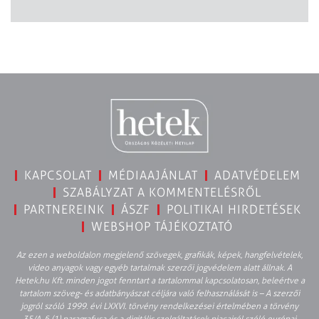
KAPCSOLAT
MÉDIAAJÁNLAT
ADATVÉDELEM
SZABÁLYZAT A KOMMENTELÉSRŐL
PARTNEREINK
ÁSZF
POLITIKAI HIRDETÉSEK
WEBSHOP TÁJÉKOZTATÓ
Az ezen a weboldalon megjelenő szövegek, grafikák, képek, hangfelvételek,
video anyagok vagy egyéb tartalmak szerzői jogvédelem alatt állnak. A
Hetek.hu Kft. minden jogot fenntart a tartalommal kapcsolatosan, beleértve a
tartalom szöveg- és adatbányászat céljára való felhasználását is – A szerzői
jogról szóló 1999. évi LXXVI. törvény rendelkezései értelmében a törvény
35/A. § (1) paragrafusa és a digitális szolgáltatások piacairól szóló európai