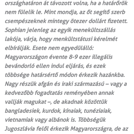
országhatáron át távozott volna, ha a határőrök
nem fülelik le. Mint mondja, az őt segítő szerb
csempészeknek mintegy ötezer dollárt fizetett.
Sophian jelenleg az egyik menekültszállás
lakója, várja, hogy menkültstátusi kérelmét
elbírálják. Esete nem egyedülálló:
Magyarországon évente 8-9 ezer illegális
bevándorló ellen indul eljárás, és ezek
többsége határsértő módon érkezik hazánkba.
Nagy részük afgán és iraki származású – vagy a
kedvezőbb fogadtatás reményében annak
vallják magukat –, de akadnak közöttük
bangladesiek, kurdok, kínaiak, tunéziaiak,
vietnamiak vagy albánok is. Többségük
Jugoszlávia felől érkezik Magyarországra, de az