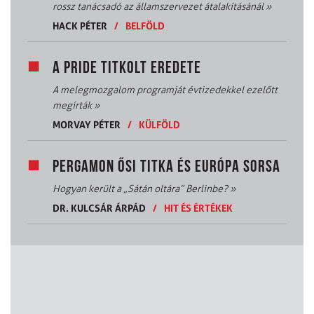
rossz tanácsadó az államszervezet átalakításánál
»
HACK PÉTER
/
BELFÖLD
A PRIDE TITKOLT EREDETE
A melegmozgalom programját évtizedekkel ezelőtt
megírták
»
MORVAY PÉTER
/
KÜLFÖLD
PERGAMON ŐSI TITKA ÉS EURÓPA SORSA
Hogyan került a „Sátán oltára” Berlinbe?
»
DR. KULCSÁR ÁRPÁD
/
HIT ÉS ÉRTÉKEK