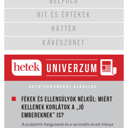
BELFÖLD
HIT ÉS ÉRTÉKEK
HÁTTÉR
KÁVÉSZÜNET
ARCHÍVUMUNKBÓL AJÁNLJUK:
FÉKEK ÉS ELLENSÚLYOK NÉLKÜL: MIÉRT
KELLENEK KORLÁTOK A „JÓ
EMBEREKNEK” IS?
A szubjektív hangulatok és a racionális érvek hiánya