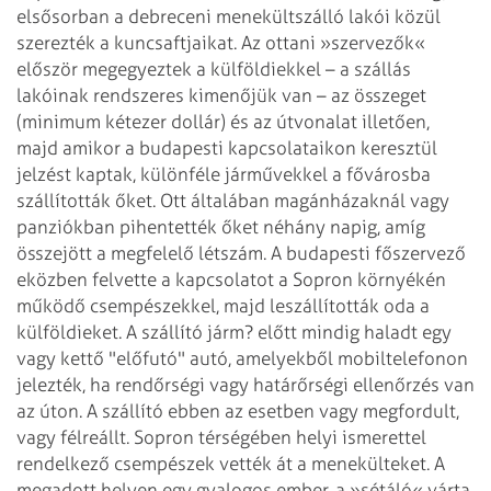
elsősorban a debreceni menekültszálló lakói közül
szerezték a kuncsaftjaikat. Az ottani »szervezők«
először megegyeztek a külföldiekkel – a szállás
lakóinak rendszeres kimenőjük van – az összeget
(minimum kétezer dollár) és az útvonalat illetően,
majd amikor a budapesti kapcsolataikon keresztül
jelzést kaptak, különféle járművekkel a fővárosba
szállították őket. Ott általában magánházaknál vagy
panziókban pihentették őket néhány napig, amíg
összejött a megfelelő létszám. A budapesti főszervező
eközben felvette a kapcsolatot a Sopron környékén
működő csempészekkel, majd leszállították oda a
külföldieket. A szállító járm? előtt mindig haladt egy
vagy kettő "előfutó" autó, amelyekből mobiltelefonon
jelezték, ha rendőrségi vagy határőrségi ellenőrzés van
az úton. A szállító ebben az esetben vagy megfordult,
vagy félreállt. Sopron térségében helyi ismerettel
rendelkező csempészek vették át a menekülteket. A
megadott helyen egy gyalogos ember, a »sétáló« várta