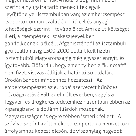
szerint a nyugatra tartó menekültek egyik
"gyűjtőhelye" Isztambulban van; az embercsempész
csoportok onnan szállítják – úti cél és anyagi
lehetőségek szerint – tovább őket. Ami az útiköltséget
illeti, a csempészek "szakaszjegyekben"
gondolkodnak: például Afganisztánból az isztambuli
gyűjtőállomásig 1500-2000 dollárt kell fizetni,
Isztambultól Magyarországig még egyszer ennyit, és
így tovább. Előfordul, hogy amennyiben a "kuncsaft"
nem fizet, visszaszállítják a határ túlsó oldalára.
Orodán Sándor mindehhez hozzáteszi: "Az
embercsempészet az európai szervezett bűnözés
húzóágazatává vált az elmúlt években, vagyis a
fegyver- és drogkereskedelemhez hasonlóan ebben az
»iparágban« is dollármilliárdok mozognak.
Magyarországon is egyre többen ismerik fel ezt." A
szóvivő szerint az itt működő csoportok a nemzetközi
árfolyamhoz képest olcsón, de viszonylag nagyobb