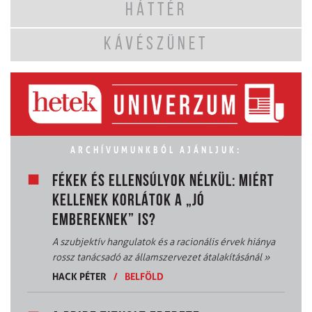
HÁTTÉR
KÁVÉSZÜNET
ARCHÍVUMUNKBÓL AJÁNLJUK:
FÉKEK ÉS ELLENSÚLYOK NÉLKÜL: MIÉRT
KELLENEK KORLÁTOK A „JÓ
EMBEREKNEK” IS?
A szubjektív hangulatok és a racionális érvek hiánya
rossz tanácsadó az államszervezet átalakításánál
»
HACK PÉTER
/
BELFÖLD