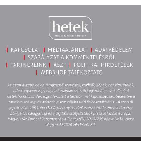
KAPCSOLAT
MÉDIAAJÁNLAT
ADATVÉDELEM
SZABÁLYZAT A KOMMENTELÉSRŐL
PARTNEREINK
ÁSZF
POLITIKAI HIRDETÉSEK
WEBSHOP TÁJÉKOZTATÓ
Az ezen a weboldalon megjelenő szövegek, grafikák, képek, hangfelvételek,
video anyagok vagy egyéb tartalmak szerzői jogvédelem alatt állnak. A
Hetek.hu Kft. minden jogot fenntart a tartalommal kapcsolatosan, beleértve a
tartalom szöveg- és adatbányászat céljára való felhasználását is – A szerzői
jogról szóló 1999. évi LXXVI. törvény rendelkezései értelmében a törvény
35/A. § (1) paragrafusa és a digitális szolgáltatások piacairól szóló európai
irányelv (Az Európai Parlament és a Tanács (EU) 2019/790 Irányelve) 4. cikke
alapján. © 2026 HETEK.HU Kft.