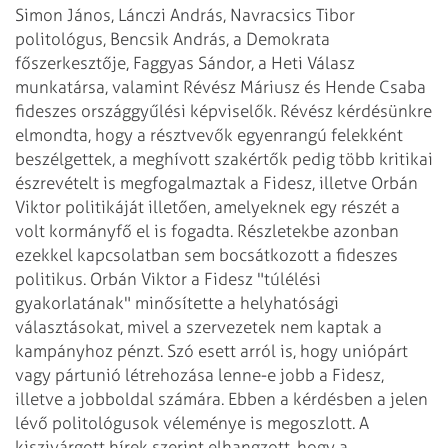
Simon János, Lánczi András, Navracsics Tibor
politológus, Bencsik András, a Demokrata
főszerkesztője, Faggyas Sándor, a Heti Válasz
munkatársa, valamint Révész Máriusz és Hende Csaba
fideszes országgyűlési képviselők. Révész kérdésünkre
elmondta, hogy a résztvevők egyenrangú felekként
beszélgettek, a meghívott szakértők pedig több kritikai
észrevételt is megfogalmaztak a Fidesz, illetve Orbán
Viktor politikáját illetően, amelyeknek egy részét a
volt kormányfő el is fogadta. Részletekbe azonban
ezekkel kapcsolatban sem bocsátkozott a fideszes
politikus.
Orbán Viktor a Fidesz "túlélési
gyakorlatának" minősítette a helyhatósági
választásokat, mivel a szervezetek nem kaptak a
kampányhoz pénzt. Szó esett arról is, hogy uniópárt
vagy pártunió létrehozása lenne-e jobb a Fidesz,
illetve a jobboldal számára. Ebben a kérdésben a jelen
lévő politológusok véleménye is megoszlott. A
kiszivárgott hírek szerint elhangzott, hogy a