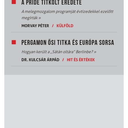
A PRIDE TITKOLT EREDETE
A melegmozgalom programját évtizedekkel ezelőtt
megírták
»
MORVAY PÉTER
/
KÜLFÖLD
PERGAMON ŐSI TITKA ÉS EURÓPA SORSA
Hogyan került a „Sátán oltára” Berlinbe?
»
DR. KULCSÁR ÁRPÁD
/
HIT ÉS ÉRTÉKEK