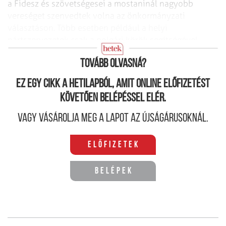
a Fidesz és szövetségesei a mostaninál nagyobb
vereséget szenvedtek volna az önkormányzati
választáson. Több esetben például a helyi
pártszervezetek csak a polgári körök segítségével
tudtak kampányolni.
Tovább olvasná?
Ez egy cikk a hetilapból, amit online előfizetést
követően belépéssel elér.
Vagy vásárolja meg a lapot az újságárusoknál.
Előfizetek
Belépek