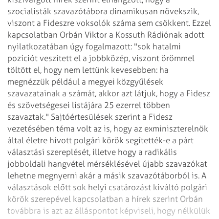
szocialisták szavazótábora dinamikusan növekszik,
viszont a Fideszre voksolók száma sem csökkent. Ezzel
kapcsolatban Orbán Viktor a Kossuth Rádiónak adott
nyilatkozatában úgy fogalmazott: "sok hatalmi
pozíciót veszített el a jobbközép, viszont örömmel
töltött el, hogy nem lettünk kevesebben: ha
megnézzük például a megyei közgyűlések
szavazatainak a számát, akkor azt látjuk, hogy a Fidesz
és szövetségesei listájára 25 ezerrel többen
szavaztak."
Sajtóértesülések szerint a Fidesz
vezetésében téma volt az is, hogy az exminiszterelnök
által életre hívott polgári körök segítették-e a párt
választási szereplését, illetve hogy a radikális
jobboldali hangvétel mérséklésével újabb szavazókat
lehetne megnyerni akár a másik szavazótáborból is. A
választások előtt sok helyi csatározást kiváltó polgári
körök szerepével kapcsolatban a hírek szerint Orbán
továbbra is azt az álláspontot képviseli, hogy nélkülük