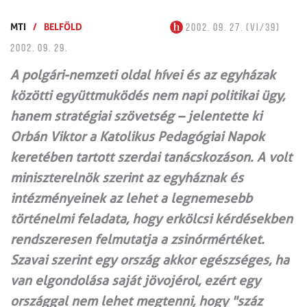
MTI
/
BELFÖLD
2002. 09. 27. (VI/39)
2002. 09. 29.
A polgári-nemzeti oldal hívei és az egyházak
közötti együttmuködés nem napi politikai ügy,
hanem stratégiai szövetség – jelentette ki
Orbán Viktor a Katolikus Pedagógiai Napok
keretében tartott szerdai tanácskozáson. A volt
miniszterelnök szerint az egyháznak és
intézményeinek az lehet a legnemesebb
történelmi feladata, hogy erkölcsi kérdésekben
rendszeresen felmutatja a zsinórmértéket.
Szavai szerint egy ország akkor egészséges, ha
van elgondolása saját jövojérol, ezért egy
országgal nem lehet megtenni, hogy "száz