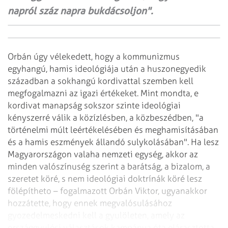
napról száz napra bukdácsoljon".
Orbán úgy vélekedett, hogy a kommunizmus
egyhangú, hamis ideológiája után a huszonegyedik
században a sokhangú kordivattal szemben kell
megfogalmazni az igazi értékeket. Mint mondta, e
kordivat manapság sokszor szinte ideológiai
kényszerré válik a közízlésben, a közbeszédben, "a
történelmi múlt leértékelésében és meghamisításában
és a hamis eszmények állandó sulykolásában". Ha lesz
Magyarországon valaha nemzeti egység, akkor az
minden valószínuség szerint a barátság, a bizalom, a
szeretet köré, s nem ideológiai doktrínák köré lesz
fölépítheto – fogalmazott Orbán Viktor, ugyanakkor
hozzátette, hogy ennek megvalósulásához
gyozedelmeskedni kell a gyulöleten, amely az
országgyulési választások kampánya óta elárasztotta