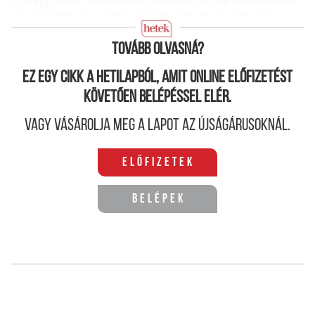
az országot, és a rossz szellem sehogyan sem akar
visszabújni a palackba.
Tovább olvasná?
Ez egy cikk a hetilapból, amit online előfizetést
követően belépéssel elér.
Vagy vásárolja meg a lapot az újságárusoknál.
Előfizetek
Belépek