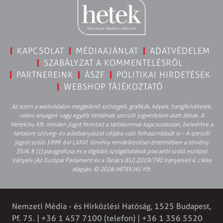
KAPCSOLAT
MÉDIAAJÁNLAT
ADATVÉDELEM
SZABÁLYZAT A KOMMENTELÉSRŐL
PARTNEREINK
ÁSZF
POLITIKAI HIRDETÉSEK
WEBSHOP TÁJÉKOZTATÓ
Az ezen a weboldalon megjelenő szövegek, grafikák, képek, hangfelvételek,
video anyagok vagy egyéb tartalmak szerzői jogvédelem alatt állnak. A
Hetek.hu Kft. minden jogot fenntart a tartalommal kapcsolatosan, beleértve a
tartalom szöveg- és adatbányászat céljára való felhasználását is – A szerzői
jogról szóló 1999. évi LXXVI. törvény rendelkezései értelmében a törvény
35/A. § (1) paragrafusa és a digitális szolgáltatások piacairól szóló európai
irányelv (Az Európai Parlament és a Tanács (EU) 2019/790 Irányelve) 4. cikke
alapján. © 2026 HETEK.HU Kft.
Nemzeti Média - és Hírközlési Hatóság, 1525 Budapest,
Pf. 75. | +36 1 457 7100 (telefon) | +36 1 356 5520