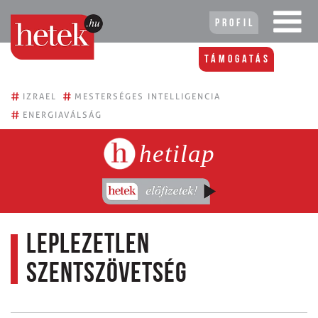
Profil
Támogatás
#
#
IZRAEL
MESTERSÉGES INTELLIGENCIA
#
ENERGIAVÁLSÁG
hetilap
Leplezetlen
szentszövetség