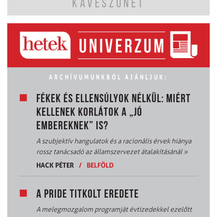
KÁVÉSZÜNET
ARCHÍVUMUNKBÓL AJÁNLJUK:
FÉKEK ÉS ELLENSÚLYOK NÉLKÜL: MIÉRT
KELLENEK KORLÁTOK A „JÓ
EMBEREKNEK” IS?
A szubjektív hangulatok és a racionális érvek hiánya
rossz tanácsadó az államszervezet átalakításánál
»
HACK PÉTER
/
BELFÖLD
A PRIDE TITKOLT EREDETE
A melegmozgalom programját évtizedekkel ezelőtt