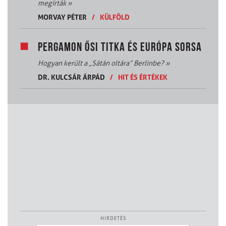
megírták
»
MORVAY PÉTER
/
KÜLFÖLD
PERGAMON ŐSI TITKA ÉS EURÓPA SORSA
Hogyan került a „Sátán oltára” Berlinbe?
»
DR. KULCSÁR ÁRPÁD
/
HIT ÉS ÉRTÉKEK
HIRDETÉS