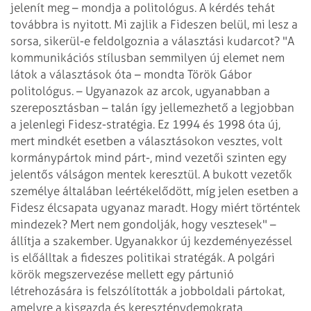
jelenít meg – mondja a politológus.
A kérdés tehát
továbbra is nyitott. Mi zajlik a Fideszen belül, mi lesz a
sorsa, sikerül-e feldolgoznia a választási kudarcot? "A
kommunikációs stílusban semmilyen új elemet nem
látok a választások óta – mondta Török Gábor
politológus. – Ugyanazok az arcok, ugyanabban a
szereposztásban – talán így jellemezhető a legjobban
a jelenlegi Fidesz-stratégia. Ez 1994 és 1998 óta új,
mert mindkét esetben a választásokon vesztes, volt
kormánypártok mind párt-, mind vezetői szinten egy
jelentős válságon mentek keresztül. A bukott vezetők
személye általában leértékelődött, míg jelen esetben a
Fidesz élcsapata ugyanaz maradt. Hogy miért történtek
mindezek? Mert nem gondolják, hogy vesztesek" –
állítja a szakember.
Ugyanakkor új kezdeményezéssel
is előálltak a fideszes politikai stratégák. A polgári
körök megszervezése mellett egy pártunió
létrehozására is felszólították a jobboldali pártokat,
amelyre a kisgazda és kereszténydemokrata