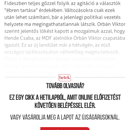
Fideszben teljes gőzzel folyik az agitáció a választók
"ébren tartása" érdekében. Változásokra csak ezek
után lehet számítani, bár a jelenlegi politikai vezetés
helyzete ma megingathatatlannak látszik. Orbán Viktor
szerint jelentős lökést kapott a mozgalmuk azzal, hogy
Hende Csaba, az MDF alelnöke Orbán Viktor csapatába
igazolt. Ez az új lendület már a hétvégén, az első
országos találkozójukon vélhetőleg megmutatkozik.
Orbán a Margitszigetre tervezi a polgári találkozót,
ahol a "Nemzetért Polgári Kör" tagjaként, az egész
mozgalom első embereként vázolja majd fel a további
feladatokat.
Tovább olvasná?
Ez egy cikk a hetilapból, amit online előfizetést
követően belépéssel elér.
Vagy vásárolja meg a lapot az újságárusoknál.