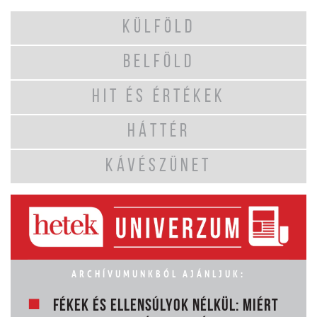
KÜLFÖLD
BELFÖLD
HIT ÉS ÉRTÉKEK
HÁTTÉR
KÁVÉSZÜNET
ARCHÍVUMUNKBÓL AJÁNLJUK:
FÉKEK ÉS ELLENSÚLYOK NÉLKÜL: MIÉRT