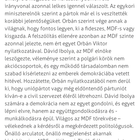
irányvonal azonnal lelkes igennel válaszolt. Az egykori
miniszterelnök szerint a pártok már el is veszítették
korábbi jelentőségüket. Orbán szerint vége annak a
világnak, hogy fontos legyen, ki a fideszes, MDF-s vagy
kisgazda. A felszólítás ellenére azonban az MDF szinte
azonnal jelezte, nem ért egyet Orbán Viktor
nyilatkozatával. Dávid Ibolya, az MDF elnöke
leszögezte, véleménye szerint a polgári körök nem
akciócsoportok, és egy működő társadalomban nem
szabad kísérletezni az emberek demokráciába vetett
hitével. Hozzátette, Orbán nyilatkozatából nem derül
ki, hogy uniópártot vagy még eldöntendő pártuniót
kíván-e a civil szervezet éléről létrehozni. Dávid Ibolya
számára a demokrácia nem az egyet gondolni, és egyet
lépni elvre, hanem az együttgondolkodásra és -
munkálkodásra épül.
Világos az MDF törekvése –
vélekednek a kérdésről a megkérdezett politológusok.
Önálló arculatot, önálló megjelenést akarnak