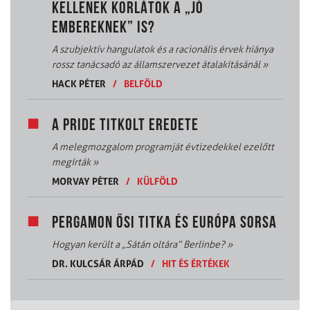
KELLENEK KORLÁTOK A „JÓ
EMBEREKNEK” IS?
A szubjektív hangulatok és a racionális érvek hiánya
rossz tanácsadó az államszervezet átalakításánál
»
HACK PÉTER
/
BELFÖLD
A PRIDE TITKOLT EREDETE
A melegmozgalom programját évtizedekkel ezelőtt
megírták
»
MORVAY PÉTER
/
KÜLFÖLD
PERGAMON ŐSI TITKA ÉS EURÓPA SORSA
Hogyan került a „Sátán oltára” Berlinbe?
»
DR. KULCSÁR ÁRPÁD
/
HIT ÉS ÉRTÉKEK