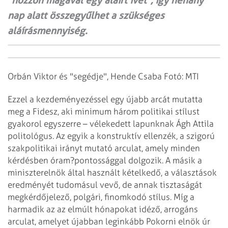
"hozzon magával egy aláírt ívet", így néhány
nap alatt összegyűlhet a szükséges
aláírásmennyiség.
Orbán Viktor és "segédje", Hende Csaba Fotó: MTI
Ezzel a kezdeményezéssel egy újabb arcát mutatta
meg a Fidesz, aki minimum három politikai stílust
gyakorol egyszerre – vélekedett lapunknak Ágh Attila
politológus. Az egyik a konstruktív ellenzék, a szigorú
szakpolitikai irányt mutató arculat, amely minden
kérdésben óram?pontossággal dolgozik. A másik a
miniszterelnök által használt kételkedő, a választások
eredményét tudomásul vevő, de annak tisztaságát
megkérdőjelező, polgári, finomkodó stílus. Míg a
harmadik az az elmúlt hónapokat idéző, arrogáns
arculat, amelyet újabban leginkább Pokorni elnök úr