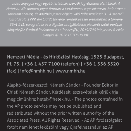
video anyagok vagy egyéb tartalmak szerzői jogvédelem alatt állnak. A
Hetek.hu Kft. minden jogot fenntart a tartalommal kapcsolatosan, beleértve a
tartalom szöveg- és adatbányászat céljára való felhasználását is – A szerzői
jogról szóló 1999. évi LXXVI. törvény rendelkezései értelmében a törvény
35/A. § (1) paragrafusa és a digitális szolgáltatások piacairól szóló európai
irányelv (Az Európai Parlament és a Tanács (EU) 2019/790 Irányelve) 4. cikke
alapján. © 2026 HETEK.HU Kft.
Nemzeti Média - és Hírközlési Hatóság, 1525 Budapest,
Pf. 75. | +36 1 457 7100 (telefon) | +36 1 356 5520
(fax) |
info@nmhh.hu
| www.nmhh.hu
Alapító-főszerkesztő: Németh Sándor - Founder Editor in
Chief: Németh Sándor. Kérdéseit, észrevételeit kérjük írja
meg címünkre:
hetek@hetek.hu
. - The photos contained in
the AP photo service may not be published and
redistributed without the prior written authority of the
Associated Press. All Rights Reserved. - Az AP fotószolgálat
fotóit nem lehet leközölni vagy újrafelhasználni az AP