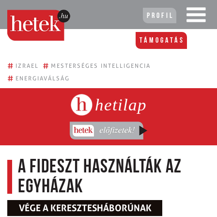
Profil
Támogatás
#
#
IZRAEL
MESTERSÉGES INTELLIGENCIA
#
ENERGIAVÁLSÁG
hetilap
A Fideszt használták az
egyházak
VÉGE A KERESZTESHÁBORÚNAK