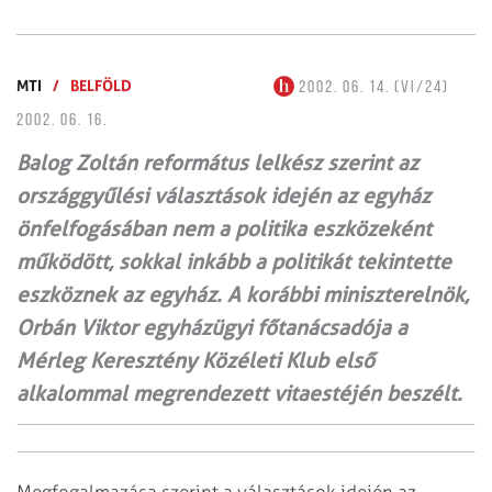
MTI
/
BELFÖLD
2002. 06. 14. (VI/24)
2002. 06. 16.
Balog Zoltán református lelkész szerint az
országgyűlési választások idején az egyház
önfelfogásában nem a politika eszközeként
működött, sokkal inkább a politikát tekintette
eszköznek az egyház. A korábbi miniszterelnök,
Orbán Viktor egyházügyi főtanácsadója a
Mérleg Keresztény Közéleti Klub első
alkalommal megrendezett vitaestéjén beszélt.
Megfogalmazása szerint a választások idején az