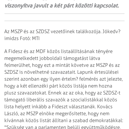
viszonyítva javult a két párt közötti kapcsolat.
Az MSZP és az SZDSZ vezetőinek találkozója. Jókedv?
imidzs Fotó: MTI
A Fidesz és az MDF közös listaállításának tényére
megemelkedett jobboldali támogatást látva
felmerülhet, hogy ezt a mintát követve az MSZP és az
SZDSZ is növelhetné szavazatait. Lapunk értesülései
szerint azonban egy ilyen értelm? felmérés azt jelezte,
hogy a két ellenzéki párt közös listája nem hozna
plusz szavazatokat. Ennek az az oka, hogy az SZDSZ-t
támogató liberális szavazók a szocialistákkal közös
lista helyett inkább a Fideszt választanák.
Kovács
László, az MSZP elnöke megerősítette, hogy nem
kívánnak közös listát állítani a szabad demokratákkal:
"Szükség van a parlamenten belüli együttműködésre,