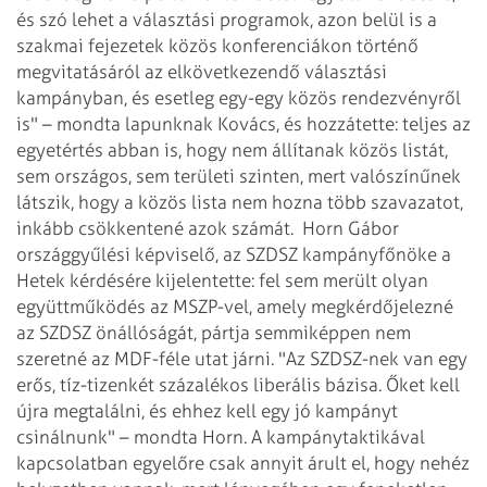
és szó lehet a választási programok, azon belül is a
szakmai fejezetek közös konferenciákon történő
megvitatásáról az elkövetkezendő választási
kampányban, és esetleg egy-egy közös rendezvényről
is" – mondta lapunknak Kovács, és hozzátette: teljes az
egyetértés abban is, hogy nem állítanak közös listát,
sem országos, sem területi szinten, mert valószínűnek
látszik, hogy a közös lista nem hozna több szavazatot,
inkább csökkentené azok számát.
Horn Gábor
országgyűlési képviselő, az SZDSZ kampányfőnöke a
Hetek kérdésére kijelentette: fel sem merült olyan
együttműködés az MSZP-vel, amely megkérdőjelezné
az SZDSZ önállóságát, pártja semmiképpen nem
szeretné az MDF-féle utat járni. "Az SZDSZ-nek van egy
erős, tíz-tizenkét százalékos liberális bázisa. Őket kell
újra megtalálni, és ehhez kell egy jó kampányt
csinálnunk" – mondta Horn. A kampánytaktikával
kapcsolatban egyelőre csak annyit árult el, hogy nehéz