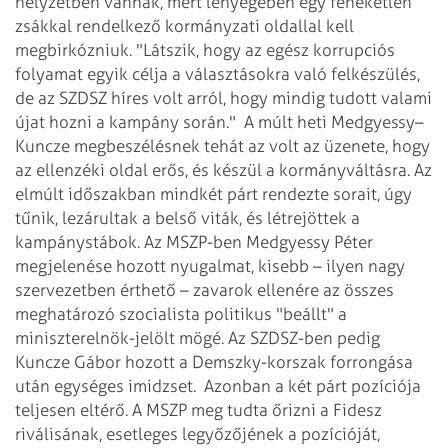
helyzetben vannak, mert lényegében egy feneketlen
zsákkal rendelkező kormányzati oldallal kell
megbirkózniuk. "Látszik, hogy az egész korrupciós
folyamat egyik célja a választásokra való felkészülés,
de az SZDSZ híres volt arról, hogy mindig tudott valami
újat hozni a kampány során."
A múlt heti Medgyessy–
Kuncze megbeszélésnek tehát az volt az üzenete, hogy
az ellenzéki oldal erős, és készül a kormányváltásra. Az
elmúlt időszakban mindkét párt rendezte sorait, úgy
tűnik, lezárultak a belső viták, és létrejöttek a
kampánystábok. Az MSZP-ben Medgyessy Péter
megjelenése hozott nyugalmat, kisebb – ilyen nagy
szervezetben érthető – zavarok ellenére az összes
meghatározó szocialista politikus "beállt" a
miniszterelnök-jelölt mögé. Az SZDSZ-ben pedig
Kuncze Gábor hozott a Demszky-korszak forrongása
után egységes imidzset.
Azonban a két párt pozíciója
teljesen eltérő. A MSZP meg tudta őrizni a Fidesz
riválisának, esetleges legyőzőjének a pozícióját,