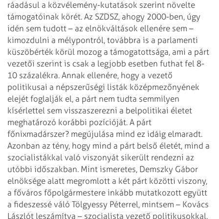
ráadásul a közvélemény-kutatások szerint növelte
támogatóinak körét. Az SZDSZ, ahogy 2000-ben, úgy
idén sem tudott – az elnökváltások ellenére sem –
kimozdulni a mélypontról, továbbra is a parlamenti
küszöbérték körül mozog a támogatottsága, ami a párt
vezetői szerint is csak a legjobb esetben futhat fel 8-
10 százalékra. Annak ellenére, hogy a vezető
politikusai a népszerűségi listák középmezőnyének
elejét foglalják el, a párt nem tudta semmilyen
kísérlettel sem visszaszerezni a belpolitikai életet
meghatározó korábbi pozícióját. A párt
főnixmadárszer? megújulása mind ez idáig elmaradt.
Azonban az tény, hogy mind a párt belső életét, mind a
szocialistákkal való viszonyát sikerült rendezni az
utóbbi időszakban. Mint ismeretes, Demszky Gábor
elnöksége alatt megromlott a két párt közötti viszony,
a főváros főpolgármestere inkább mutatkozott együtt
a fideszessé váló Tölgyessy Péterrel, mintsem – Kovács
Lászlót leszámítva – szocialista vezető politikusokkal.