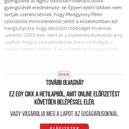
gyengülése az egész baloldali–liberális blokk
gyengülését eredményez-
te. Éppen ezért többen nem
tartják szerencsésnek, hogy Medgyessy Péter
szocialista miniszterelnök-jelölt a közelmúltban azt
hangsúlyozta, hogy abszolút többséget kívánnak
szerezni 2002-ben, mert ez a kijelentés burkoltan arra
utalhat, hogy a szocialistáknak nincs szükségük a
szabad demokratákra. A közvélemény-kutatásokban
beállt egy éve tartó "döntetlen" ugyanis éppen azt
jelzi, hogy a választások nem két párt, hanem a két
blokk küzdelméről szólnak majd. Ebben kulcsszerepe
lehet a két párt kapcsolatának.
Tovább olvasná?
Ez egy cikk a hetilapból, amit online előfizetést
követően belépéssel elér.
Vagy vásárolja meg a lapot az újságárusoknál.