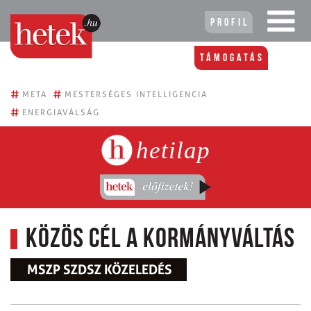
Profil
Támogatás
#
#
META
MESTERSÉGES INTELLIGENCIA
#
ENERGIAVÁLSÁG
hetilap
Közös cél a kormányváltás
MSZP SZDSZ KÖZELEDÉS