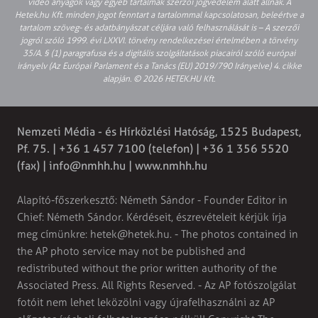
video anyagok vagy egyéb tartalmak szerzői jogvédelem alatt állnak. A
Hetek.hu Kft. minden jogot fenntart a tartalommal kapcsolatosan, beleértve a
tartalom szöveg- és adatbányászat céljára való felhasználását is – A szerzői
jogról szóló 1999. évi LXXVI. törvény rendelkezései értelmében a törvény
35/A. § (1) paragrafusa és a digitális szolgáltatások piacairól szóló európai
irányelv (Az Európai Parlament és a Tanács (EU) 2019/790 Irányelve) 4. cikke
alapján. © 2026 HETEK.HU Kft.
Nemzeti Média - és Hírközlési Hatóság, 1525 Budapest,
Pf. 75. | +36 1 457 7100 (telefon) | +36 1 356 5520
(fax) |
info@nmhh.hu
| www.nmhh.hu
Alapító-főszerkesztő: Németh Sándor - Founder Editor in
Chief: Németh Sándor. Kérdéseit, észrevételeit kérjük írja
meg címünkre:
hetek@hetek.hu
. - The photos contained in
the AP photo service may not be published and
redistributed without the prior written authority of the
Associated Press. All Rights Reserved. - Az AP fotószolgálat
fotóit nem lehet leközölni vagy újrafelhasználni az AP