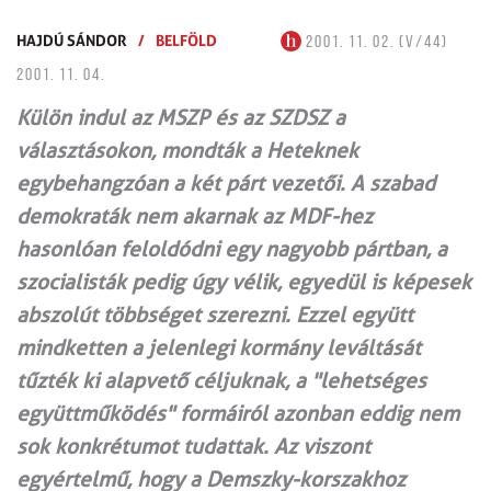
HAJDÚ SÁNDOR
/
BELFÖLD
2001. 11. 02. (V/44)
2001. 11. 04.
Külön indul az MSZP és az SZDSZ a
választásokon, mondták a Heteknek
egybehangzóan a két párt vezetői. A szabad
demokraták nem akarnak az MDF-hez
hasonlóan feloldódni egy nagyobb pártban, a
szocialisták pedig úgy vélik, egyedül is képesek
abszolút többséget szerezni. Ezzel együtt
mindketten a jelenlegi kormány leváltását
tűzték ki alapvető céljuknak, a "lehetséges
együttműködés" formáiról azonban eddig nem
sok konkrétumot tudattak. Az viszont
egyértelmű, hogy a Demszky-korszakhoz