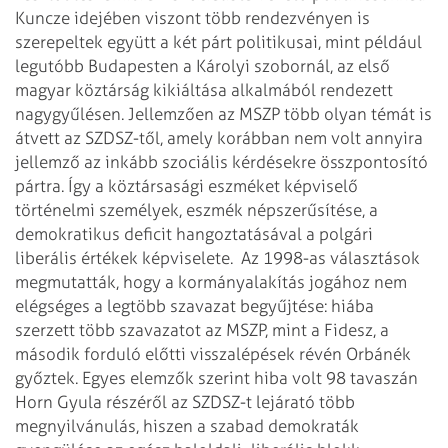
Kuncze idejében viszont több rendezvényen is
szerepeltek együtt a két párt politikusai, mint például
legutóbb Budapesten a Károlyi szobornál, az első
magyar köztárság kikiáltása alkalmából rendezett
nagygyűlésen. Jellemzően az MSZP több olyan témát is
átvett az SZDSZ-től, amely korábban nem volt annyira
jellemző az inkább szociális kérdésekre összpontosító
pártra. Így a köztársasági eszméket képviselő
történelmi személyek, eszmék népszerűsítése, a
demokratikus deficit hangoztatásával a polgári
liberális értékek képviselete.
Az 1998-as választások
megmutatták, hogy a kormányalakítás jogához nem
elégséges a legtöbb szavazat begyűjtése: hiába
szerzett több szavazatot az MSZP, mint a Fidesz, a
második forduló előtti visszalépések révén Orbánék
győztek. Egyes elemzők szerint hiba volt 98 tavaszán
Horn Gyula részéről az SZDSZ-t lejárató több
megnyilvánulás, hiszen a szabad demokraták