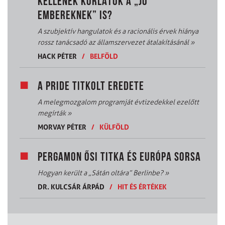
KELLENEK KORLÁTOK A „JÓ
EMBEREKNEK” IS?
A szubjektív hangulatok és a racionális érvek hiánya
rossz tanácsadó az államszervezet átalakításánál
»
HACK PÉTER
/
BELFÖLD
A PRIDE TITKOLT EREDETE
A melegmozgalom programját évtizedekkel ezelőtt
megírták
»
MORVAY PÉTER
/
KÜLFÖLD
PERGAMON ŐSI TITKA ÉS EURÓPA SORSA
Hogyan került a „Sátán oltára” Berlinbe?
»
DR. KULCSÁR ÁRPÁD
/
HIT ÉS ÉRTÉKEK