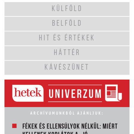
KÜLFÖLD
BELFÖLD
HIT ÉS ÉRTÉKEK
HÁTTÉR
KÁVÉSZÜNET
ARCHÍVUMUNKBÓL AJÁNLJUK:
FÉKEK ÉS ELLENSÚLYOK NÉLKÜL: MIÉRT