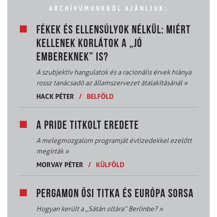
ARCHÍVUMUNKBÓL AJÁNLJUK:
FÉKEK ÉS ELLENSÚLYOK NÉLKÜL: MIÉRT
KELLENEK KORLÁTOK A „JÓ
EMBEREKNEK” IS?
A szubjektív hangulatok és a racionális érvek hiánya
rossz tanácsadó az államszervezet átalakításánál
»
HACK PÉTER
/
BELFÖLD
A PRIDE TITKOLT EREDETE
A melegmozgalom programját évtizedekkel ezelőtt
megírták
»
MORVAY PÉTER
/
KÜLFÖLD
PERGAMON ŐSI TITKA ÉS EURÓPA SORSA
Hogyan került a „Sátán oltára” Berlinbe?
»