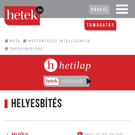
Profil
Támogatás
#
#
META
MESTERSÉGES INTELLIGENCIA
#
ENERGIAVÁLSÁG
hetilap
HELYESBÍTÉS
/
BELFÖLD
2001. 11. 02. (V/44)