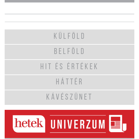
KÜLFÖLD
BELFÖLD
HIT ÉS ÉRTÉKEK
HÁTTÉR
KÁVÉSZÜNET