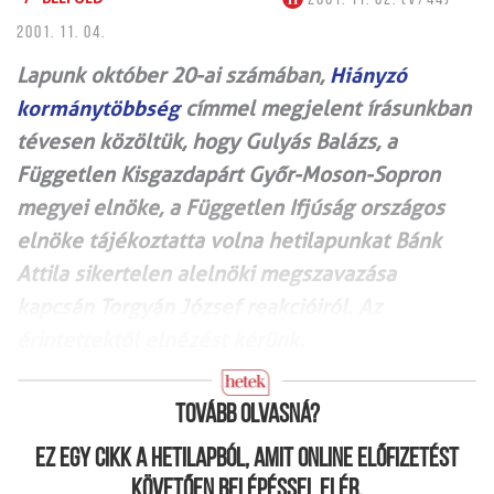
2001. 11. 04.
Lapunk október 20-ai számában,
Hiányzó
kormánytöbbség
címmel megjelent írásunkban
tévesen közöltük, hogy Gulyás Balázs, a
Független Kisgazdapárt Győr-Moson-Sopron
megyei elnöke, a Független Ifjúság országos
elnöke tájékoztatta volna hetilapunkat Bánk
Attila sikertelen alelnöki megszavazása
kapcsán Torgyán József reakcióiról. Az
érintettektől elnézést kérünk.
Tovább olvasná?
Ez egy cikk a hetilapból, amit online előfizetést
követően belépéssel elér.