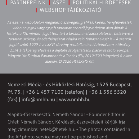
PARTNEREINK
ÁSZF
POLITIKAI HIRDETÉSEK
WEBSHOP TÁJÉKOZTATÓ
Az ezen a weboldalon megjelenő szövegek, grafikák, képek, hangfelvételek,
video anyagok vagy egyéb tartalmak szerzői jogvédelem alatt állnak. A
Hetek.hu Kft. minden jogot fenntart a tartalommal kapcsolatosan, beleértve a
tartalom szöveg- és adatbányászat céljára való felhasználását is – A szerzői
jogról szóló 1999. évi LXXVI. törvény rendelkezései értelmében a törvény
35/A. § (1) paragrafusa és a digitális szolgáltatások piacairól szóló európai
irányelv (Az Európai Parlament és a Tanács (EU) 2019/790 Irányelve) 4. cikke
alapján. © 2026 HETEK.HU Kft.
Nemzeti Média - és Hírközlési Hatóság, 1525 Budapest,
Pf. 75. | +36 1 457 7100 (telefon) | +36 1 356 5520
(fax) |
info@nmhh.hu
| www.nmhh.hu
Alapító-főszerkesztő: Németh Sándor - Founder Editor in
Chief: Németh Sándor. Kérdéseit, észrevételeit kérjük írja
meg címünkre:
hetek@hetek.hu
. - The photos contained in
the AP photo service may not be published and