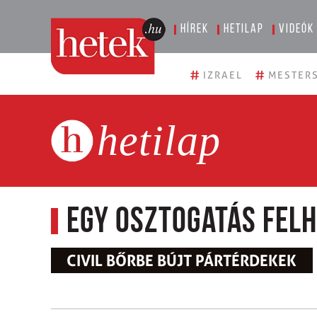
Hírek
Hetilap
Videók
#
#
IZRAEL
MESTERS
hetilap
Egy osztogatás felh
CIVIL BŐRBE BÚJT PÁRTÉRDEKEK