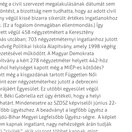
még a civil szervezet megalakulásának dátumát sem
ntést, a bizottság nem tudhatta, hogy az adott civil
 végül kissé bizarra sikerült: értékes ingatlanokhoz
k. (Ez a fogalom önmagában ellentmondás.) Így
yett végül 458 négyzetmétert a Keresztény
bás utcában; 703 négyzetméternyi ingatlanhoz jutott
dvég Politikai Iskola Alapítvány, amely 1998 végéig
vezetésével működött. A Magyar Demokrata
pítvány a kért 278 négyzetméter helyett 442-höz
 ahol helyiséget kapott még a MIÉP-es kötődés?
tt még a kisgazdának tartott Független Női
int ezer négyzetméterhez jutott a debreceni
ájáért Egyesület. Ez utóbbi egyesület végül
Béki Gabriella ezt úgy értékeli, hogy a helyi
 határt. Mindenesetre az SZDSZ képviselői június 22-
egfőbb ügyészhez. A beadványt a legfőbb ügyész a
jdú-Bihar Megyei Legfelsőbb Ügyész-ségre.
A képlet
 nem kapnak ingatlant, nagy nehézségek árán tudják
i "civilek", akik viszont többet kapnak, mint