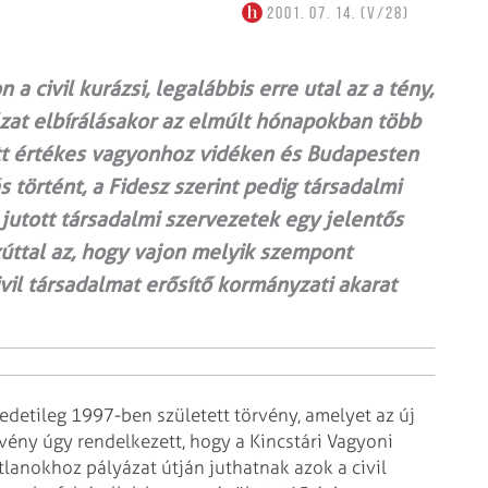
2001. 07. 14. (V/28)
a civil kurázsi, legalábbis erre utal az a tény,
yázat elbírálásakor az elmúlt hónapokban több
ott értékes vagyonhoz vidéken és Budapesten
s történt, a Fidesz szerint pedig társadalmi
 jutott társadalmi szervezetek egy jelentős
zúttal az, hogy vajon melyik szempont
ivil társadalmat erősítő kormányzati akarat
edetileg 1997-ben született törvény, amelyet az új
vény úgy rendelkezett, hogy a Kincstári Vagyoni
atlanokhoz pályázat útján juthatnak azok a civil