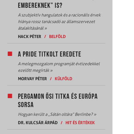
EMBEREKNEK” IS?
A szubjektív hangulatok és a racionális érvek
hiánya rossz tanácsadó az államszervezet
átalakításánál
»
HACK PÉTER
/
BELFÖLD
A PRIDE TITKOLT EREDETE
A melegmozgalom programját évtizedekkel
ezelőtt megírták
»
MORVAY PÉTER
/
KÜLFÖLD
PERGAMON ŐSI TITKA ÉS EURÓPA
SORSA
Hogyan került a „Sátán oltára” Berlinbe?
»
DR. KULCSÁR ÁRPÁD
/
HIT ÉS ÉRTÉKEK