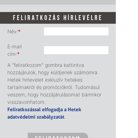
FELIRATKOZÁS HÍRLEVÉLRE
Név:
*
E-mail
cím:
*
A "feliratkozom" gombra kattintva
hozzájárulok, hogy küldjenek számomra
Hetek hírlevelet exkluzív hetekes
tartalmakról és promóciókról. Tudomásul
veszem, hogy hozzájárulásomat bármikor
visszavonhatom.
Feliratkozással elfogadja a Hetek
adatvédelmi szabályzatát
.