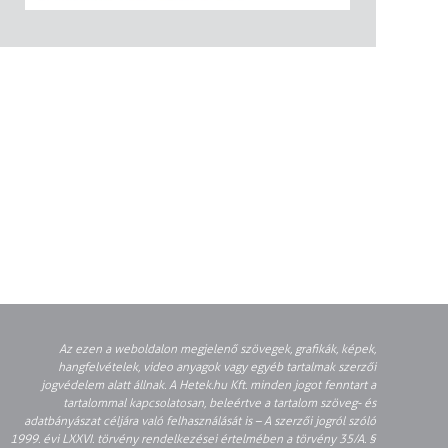
Az ezen a weboldalon megjelenő szövegek, grafikák, képek,
hangfelvételek, video anyagok vagy egyéb tartalmak szerzői
jogvédelem alatt állnak. A Hetek.hu Kft. minden jogot fenntart a
tartalommal kapcsolatosan, beleértve a tartalom szöveg- és
adatbányászat céljára való felhasználását is – A szerzői jogról szóló
1999. évi LXXVI. törvény rendelkezései értelmében a törvény 35/A. §