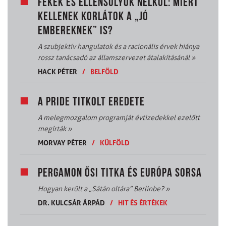
FÉKEK ÉS ELLENSÚLYOK NÉLKÜL: MIÉRT
KELLENEK KORLÁTOK A „JÓ
EMBEREKNEK” IS?
A szubjektív hangulatok és a racionális érvek hiánya
rossz tanácsadó az államszervezet átalakításánál
»
HACK PÉTER
/
BELFÖLD
A PRIDE TITKOLT EREDETE
A melegmozgalom programját évtizedekkel ezelőtt
megírták
»
MORVAY PÉTER
/
KÜLFÖLD
PERGAMON ŐSI TITKA ÉS EURÓPA SORSA
Hogyan került a „Sátán oltára” Berlinbe?
»
DR. KULCSÁR ÁRPÁD
/
HIT ÉS ÉRTÉKEK