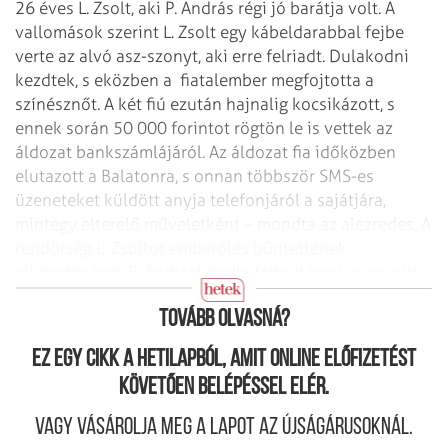
26 éves L. Zsolt, aki P. András régi jó barátja volt. A
vallomások szerint L. Zsolt egy kábeldarabbal fejbe
verte az alvó asz-szonyt, aki erre felriadt. Dulakodni
kezdtek, s eközben a
fiatalember megfojtotta a
színésznőt. A két fiú ezután hajnalig kocsikázott, s
ennek során 50 000 forintot rögtön le is vettek az
áldozat bankszámlájáról. Az áldozat fia időközben
elutazott a Balatonra, s onnan többször SMS-es
üzeneteket küldött anyja telefonjáról a sajátjára,
mintegy elterelő műveletként – mondta az alezredes. A
rendőrség L. Zsoltot emberölés bűntettének
elkövetésével, P. Andrást pedig felbujtással gyanúsítja
az ügyben.
Tovább olvasná?
Ez egy cikk a hetilapból, amit online előfizetést
követően belépéssel elér.
Vagy vásárolja meg a lapot az újságárusoknál.