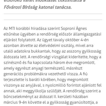
elsőfokú ítélet indoklását titkosíttatta a
Fővárosi Bíróság katonai tanácsa.
Az MTI korábbi híradása szerint Soproni Ágnes
eltűnése ügyében a rendőrség először államigazgatási
eljárást folytatott. Az ügyet tavaly október 4-én
azonban átvette az életvédelmi osztály, mivel arra
utaló adatokra bukkantak, hogy az asszony gyilkosság
áldozata lett. A rendőrségi vizsgálat kiderítette, hogy a
színésznő és fia kapcsolata három éve megromlott,
amely egyrészt anyagi természetű, másrészt
generációs problémákra vezethető vissza. A fiú
terjesztette is baráti körében, hogy megromlott
viszonya az anyjával, s nyolcmillió forintot ajánlott fel
annak, aki meggyilkolja szülőjét.
A rendőrség szerint a
bűncselekményt az áldozat II. kerületi házában
március 9-én követte el a gyilkosság gyanúsítottja, a