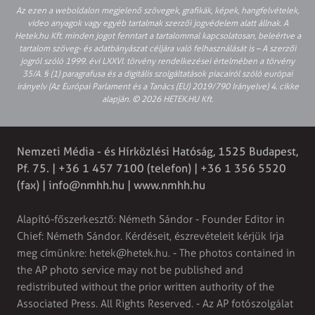
Az ezen a weboldalon megjelenő szövegek, grafikák, képek, hangfelvételek,
video anyagok vagy egyéb tartalmak szerzői jogvédelem alatt állnak. A
Hetek.hu Kft. minden jogot fenntart a tartalommal kapcsolatosan, beleértve a
tartalom szöveg- és adatbányászat céljára való felhasználását is – A szerzői
jogról szóló 1999. évi LXXVI. törvény rendelkezései értelmében a törvény
35/A. § (1) paragrafusa és a digitális szolgáltatások piacairól szóló európai
irányelv (Az Európai Parlament és a Tanács (EU) 2019/790 Irányelve) 4. cikke
alapján. © 2026 HETEK.HU Kft.
Nemzeti Média - és Hírközlési Hatóság, 1525 Budapest,
Pf. 75. | +36 1 457 7100 (telefon) | +36 1 356 5520
(fax) |
info@nmhh.hu
| www.nmhh.hu
Alapító-főszerkesztő: Németh Sándor - Founder Editor in
Chief: Németh Sándor. Kérdéseit, észrevételeit kérjük írja
meg címünkre:
hetek@hetek.hu
. - The photos contained in
the AP photo service may not be published and
redistributed without the prior written authority of the
Associated Press. All Rights Reserved. - Az AP fotószolgálat