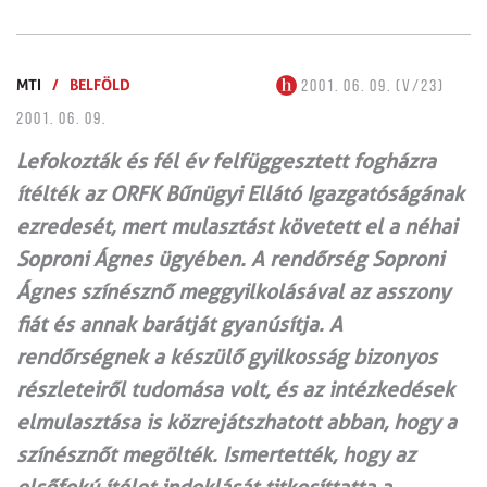
MTI
/
BELFÖLD
2001. 06. 09. (V/23)
2001. 06. 09.
Lefokozták és fél év felfüggesztett fogházra
ítélték az ORFK Bűnügyi Ellátó Igazgatóságának
ezredesét, mert mulasztást követett el a néhai
Soproni Ágnes ügyében. A rendőrség Soproni
Ágnes színésznő meggyilkolásával az asszony
fiát és annak barátját gyanúsítja. A
rendőrségnek a készülő gyilkosság bizonyos
részleteiről tudomása volt, és az intézkedések
elmulasztása is közrejátszhatott abban, hogy a
színésznőt megölték. Ismertették, hogy az