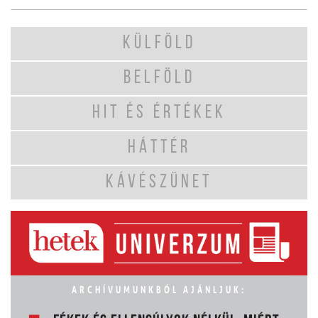
KÜLFÖLD
BELFÖLD
HIT ÉS ÉRTÉKEK
HÁTTÉR
KÁVÉSZÜNET
ARCHÍVUMUNKBÓL AJÁNLJUK: