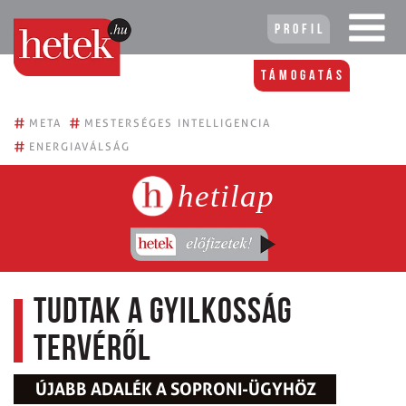
Profil
Támogatás
#
#
META
MESTERSÉGES INTELLIGENCIA
#
ENERGIAVÁLSÁG
hetilap
Tudtak a gyilkosság
tervéről
ÚJABB ADALÉK A SOPRONI-ÜGYHÖZ