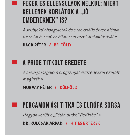
FÉKEK ÉS ELLENSÚLYOK NÉLKÜL: MIÉRT
KELLENEK KORLÁTOK A „JÓ
EMBEREKNEK” IS?
A szubjektív hangulatok és a racionális érvek hiánya
rossz tanácsadó az államszervezet átalakításánál
»
HACK PÉTER
/
BELFÖLD
A PRIDE TITKOLT EREDETE
A melegmozgalom programját évtizedekkel ezelőtt
megírták
»
MORVAY PÉTER
/
KÜLFÖLD
PERGAMON ŐSI TITKA ÉS EURÓPA SORSA
Hogyan került a „Sátán oltára” Berlinbe?
»
DR. KULCSÁR ÁRPÁD
/
HIT ÉS ÉRTÉKEK