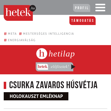
Profil
Támogatás
#
#
META
MESTERSÉGES INTELLIGENCIA
#
ENERGIAVÁLSÁG
hetilap
Csurka zavaros húsvétja
HOLOKAUSZT EMLÉKNAP