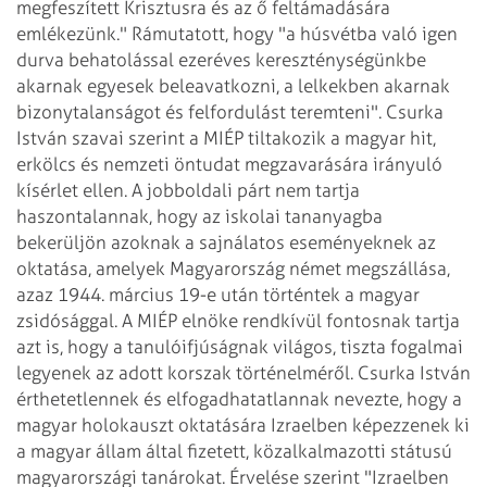
megfeszített Krisztusra és az ő feltámadására
emlékezünk." Rámutatott, hogy "a húsvétba való igen
durva behatolással ezeréves kereszténységünkbe
akarnak egyesek beleavatkozni, a lelkekben akarnak
bizonytalanságot és felfordulást teremteni". Csurka
István szavai szerint a MIÉP tiltakozik a magyar hit,
erkölcs és nemzeti öntudat megzavarására irányuló
kísérlet ellen. A jobboldali párt nem tartja
haszontalannak, hogy az iskolai tananyagba
bekerüljön azoknak a sajnálatos eseményeknek az
oktatása, amelyek Magyarország német megszállása,
azaz 1944. március 19-e után történtek a magyar
zsidósággal. A MIÉP elnöke rendkívül fontosnak tartja
azt is, hogy a tanulóifjúságnak világos, tiszta fogalmai
legyenek az adott korszak történelméről. Csurka István
érthetetlennek és elfogadhatatlannak nevezte, hogy a
magyar holokauszt oktatására Izraelben képezzenek ki
a magyar állam által fizetett, közalkalmazotti státusú
magyarországi tanárokat. Érvelése szerint "Izraelben