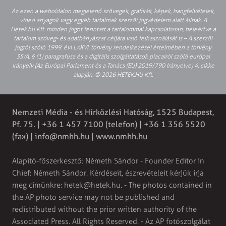
Az ezen a weboldalon megjelenő szövegek, grafikák, képek, hangfelvételek,
video anyagok vagy egyéb tartalmak szerzői jogvédelem alatt állnak. A
Hetek.hu Kft. minden jogot fenntart a tartalommal kapcsolatosan, beleértve a
tartalom szöveg- és adatbányászat céljára való felhasználását is – A szerzői
jogról szóló 1999. évi LXXVI. törvény rendelkezései értelmében a törvény
35/A. § (1) paragrafusa és a digitális szolgáltatások piacairól szóló európai
irányelv (Az Európai Parlament és a Tanács (EU) 2019/790 Irányelve) 4. cikke
alapján. © 2026 HETEK.HU Kft.
Nemzeti Média - és Hírközlési Hatóság, 1525 Budapest,
Pf. 75. | +36 1 457 7100 (telefon) | +36 1 356 5520
(fax) |
info@nmhh.hu
| www.nmhh.hu
Alapító-főszerkesztő: Németh Sándor - Founder Editor in
Chief: Németh Sándor. Kérdéseit, észrevételeit kérjük írja
meg címünkre:
hetek@hetek.hu
. - The photos contained in
the AP photo service may not be published and
redistributed without the prior written authority of the
Associated Press. All Rights Reserved. - Az AP fotószolgálat