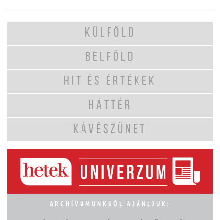
KÜLFÖLD
BELFÖLD
HIT ÉS ÉRTÉKEK
HÁTTÉR
KÁVÉSZÜNET
ARCHÍVUMUNKBÓL AJÁNLJUK: