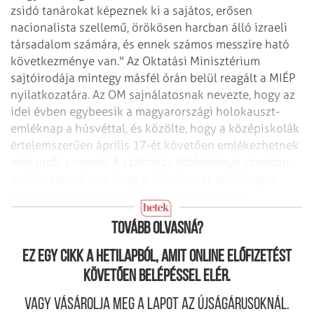
zsidó tanárokat képeznek ki a sajátos, erősen
nacionalista szellemű, örökösen harcban álló izraeli
társadalom számára, és ennek számos messzire ható
következménye van."
Az Oktatási Minisztérium
sajtóirodája mintegy másfél órán belül reagált a MIÉP
nyilatkozatára. Az OM sajnálatosnak nevezte, hogy az
idei évben egybeesik a magyarországi holokauszt-
emléknap a húsvéttal, és közölte, hogy a középiskolák
értelemszerűen április 17-ét követően emlékezhetnek
meg erről a napról. A szaktárca közleménye azonban
emlékeztetett arra, hogy a holokauszt-emléknap a
magyarországi deportálások megkezdésének
napjához, április 16-hoz kötődik.
Tovább olvasná?
Ez egy cikk a hetilapból, amit online előfizetést
követően belépéssel elér.
Vagy vásárolja meg a lapot az újságárusoknál.