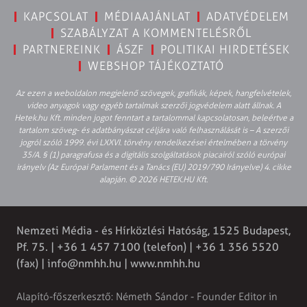
KAPCSOLAT
MÉDIAAJÁNLAT
ADATVÉDELEM
SZABÁLYZAT A KOMMENTELÉSRŐL
PARTNEREINK
ÁSZF
POLITIKAI HIRDETÉSEK
WEBSHOP TÁJÉKOZTATÓ
Az ezen a weboldalon megjelenő szövegek, grafikák, képek, hangfelvételek,
video anyagok vagy egyéb tartalmak szerzői jogvédelem alatt állnak. A
Hetek.hu Kft. minden jogot fenntart a tartalommal kapcsolatosan, beleértve a
tartalom szöveg- és adatbányászat céljára való felhasználását is – A szerzői
jogról szóló 1999. évi LXXVI. törvény rendelkezései értelmében a törvény
35/A. § (1) paragrafusa és a digitális szolgáltatások piacairól szóló európai
irányelv (Az Európai Parlament és a Tanács (EU) 2019/790 Irányelve) 4. cikke
alapján. © 2026 HETEK.HU Kft.
Nemzeti Média - és Hírközlési Hatóság, 1525 Budapest,
Pf. 75. | +36 1 457 7100 (telefon) | +36 1 356 5520
(fax) |
info@nmhh.hu
| www.nmhh.hu
Alapító-főszerkesztő: Németh Sándor - Founder Editor in