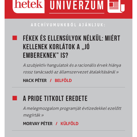
ARCHÍVUMUNKBÓL AJÁNLJUK:
FÉKEK ÉS ELLENSÚLYOK NÉLKÜL: MIÉRT
KELLENEK KORLÁTOK A „JÓ
EMBEREKNEK” IS?
A szubjektív hangulatok és a racionális érvek hiánya
rossz tanácsadó az államszervezet átalakításánál
»
HACK PÉTER
/
BELFÖLD
A PRIDE TITKOLT EREDETE
A melegmozgalom programját évtizedekkel ezelőtt
megírták
»
MORVAY PÉTER
/
KÜLFÖLD