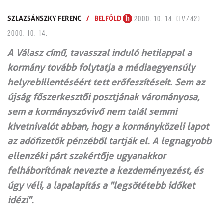
SZLAZSÁNSZKY FERENC
/
BELFÖLD
2000. 10. 14. (IV/42)
2000. 10. 14.
A Válasz című, tavasszal induló hetilappal a
kormány tovább folytatja a médiaegyensúly
helyrebillentéséért tett erőfeszítéseit. Sem az
újság főszerkesztői posztjának várományosa,
sem a kormányszóvivő nem talál semmi
kivetnivalót abban, hogy a kormányközeli lapot
az adófizetők pénzéből tartják el. A legnagyobb
ellenzéki párt szakértője ugyanakkor
felháborítónak nevezte a kezdeményezést, és
úgy véli, a lapalapítás a "legsötétebb időket
idézi".