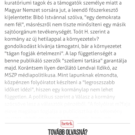
kuratóriumi tagok és a támogatók személye miatt a
Magyar Nemzet sorsára jut, a leendő
főszerkesztő
kijelentette: Bibó Istvánnal szólva, "egy demokrata
nem fél", másrészről
nem tiszte minősíteni egy másik
sajtóorgánum tevékenységét.
Toót H. szerint a
kormány az új hetilappal a környezetelv?
gondolkodást kívánja támogatni,
bár a környezetet
"tágan fogják értelmezni". A lap függetlenségét a
benne
publikáló szerzők "szellemi tartása" garantálja
majd.
Korántsem ilyen derűlátó Lendvai Ildikó, az
MSZP médiapolitikusa. Mint lapunknak
elmondta,
közpénzen folyóiratot készíteni a "legroszszabb
időket idézi", hiszen
egy kormánylap nem lehet
független. A politikus szerint a Válasz a kormány
szócsöve
lesz a választók pénzéből. "A folyóirat m?faja
eleve magában foglalja a
publicisztika és vélemény
rovatot, ebből egyenesen következik, hogy mit
várhatunk az
újságtól" – tette hozzá Lendvai.
Tovább olvasná?