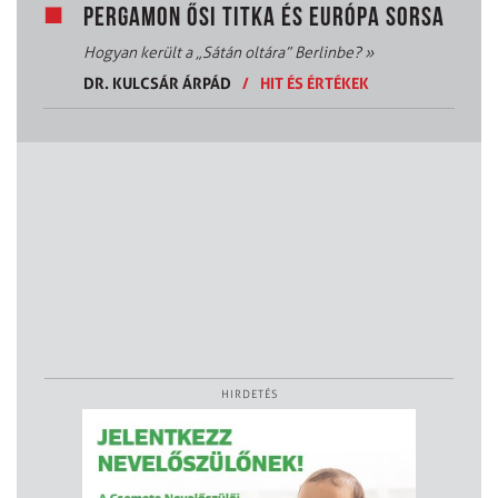
PERGAMON ŐSI TITKA ÉS EURÓPA SORSA
Hogyan került a „Sátán oltára” Berlinbe?
»
DR. KULCSÁR ÁRPÁD
/
HIT ÉS ÉRTÉKEK
HIRDETÉS