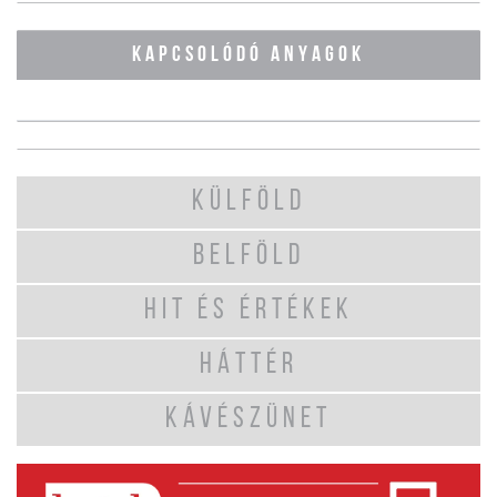
KAPCSOLÓDÓ ANYAGOK
KÜLFÖLD
BELFÖLD
HIT ÉS ÉRTÉKEK
HÁTTÉR
KÁVÉSZÜNET