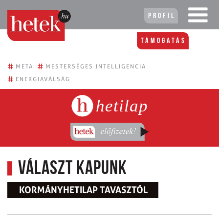
Profil
Támogatás
#
#
META
MESTERSÉGES INTELLIGENCIA
#
ENERGIAVÁLSÁG
hetilap
Választ kapunk
KORMÁNYHETILAP TAVASZTÓL