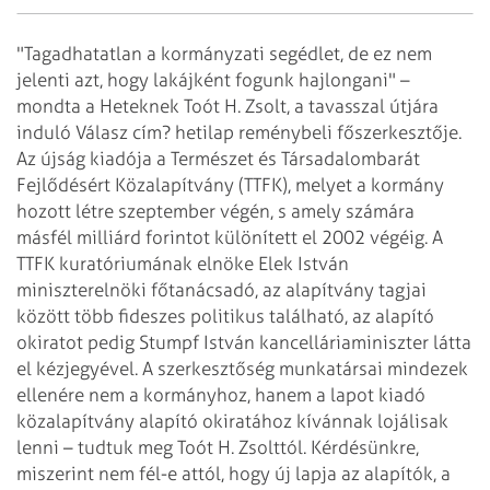
"Tagadhatatlan a kormányzati segédlet, de ez nem
jelenti azt, hogy lakájként
fogunk hajlongani" –
mondta a Heteknek Toót H. Zsolt, a tavasszal útjára
induló Válasz
cím? hetilap reménybeli főszerkesztője.
Az újság kiadója a Természet és Társadalombarát
Fejlődésért Közalapítvány (TTFK), melyet a kormány
hozott létre szeptember végén,
s amely számára
másfél milliárd forintot különített el 2002 végéig. A
TTFK kuratóriumának
elnöke Elek István
miniszterelnöki főtanácsadó, az alapítvány tagjai
között több
fideszes politikus található, az alapító
okiratot pedig Stumpf István kancelláriaminiszter
látta
el kézjegyével.
A szerkesztőség munkatársai mindezek
ellenére nem a kormányhoz, hanem a lapot kiadó
közalapítvány alapító okiratához kívánnak lojálisak
lenni – tudtuk meg Toót H.
Zsolttól. Kérdésünkre,
miszerint nem fél-e attól, hogy új lapja az alapítók, a