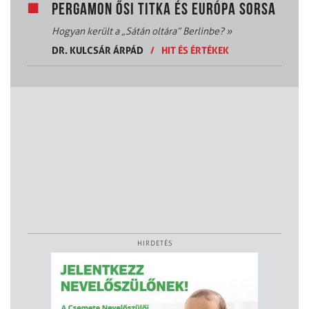
PERGAMON ŐSI TITKA ÉS EURÓPA SORSA
Hogyan került a „Sátán oltára” Berlinbe?
»
DR. KULCSÁR ÁRPÁD
/
HIT ÉS ÉRTÉKEK
HIRDETÉS