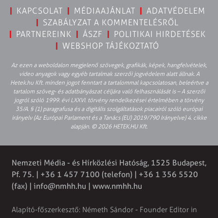
KAPCSOLAT
MÉDIAAJÁNLAT
ADATVÉDELEM
SZABÁLYZAT A KOMMENTELÉSRŐL
PARTNEREINK
ÁSZF
POLITIKAI HIRDETÉSEK
WEBSHOP TÁJÉKOZTATÓ
Az ezen a weboldalon megjelenő szövegek, grafikák, képek, hangfelvételek,
video anyagok vagy egyéb tartalmak szerzői jogvédelem alatt állnak. A
Hetek.hu Kft. minden jogot fenntart a tartalommal kapcsolatosan, beleértve a
tartalom szöveg- és adatbányászat céljára való felhasználását is – A szerzői
jogról szóló 1999. évi LXXVI. törvény rendelkezései értelmében a törvény
35/A. § (1) paragrafusa és a digitális szolgáltatások piacairól szóló európai
irányelv (Az Európai Parlament és a Tanács (EU) 2019/790 Irányelve) 4. cikke
alapján. © 2026 HETEK.HU Kft.
Nemzeti Média - és Hírközlési Hatóság, 1525 Budapest,
Pf. 75. | +36 1 457 7100 (telefon) | +36 1 356 5520
(fax) |
info@nmhh.hu
| www.nmhh.hu
Alapító-főszerkesztő: Németh Sándor - Founder Editor in