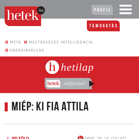
Profil
Támogatás
#
#
META
MESTERSÉGES INTELLIGENCIA
#
ENERGIAVÁLSÁG
hetilap
MIÉP: ki fia Attila
/
BELFÖLD
2000. 10. 14. (IV/42)