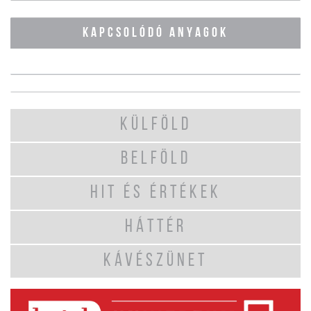
KAPCSOLÓDÓ ANYAGOK
KÜLFÖLD
BELFÖLD
HIT ÉS ÉRTÉKEK
HÁTTÉR
KÁVÉSZÜNET