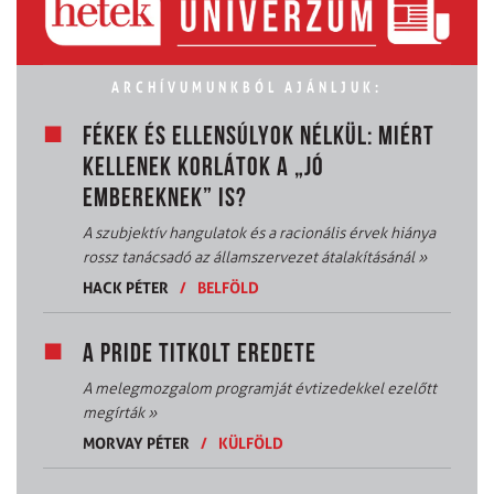
ARCHÍVUMUNKBÓL AJÁNLJUK:
FÉKEK ÉS ELLENSÚLYOK NÉLKÜL: MIÉRT
KELLENEK KORLÁTOK A „JÓ
EMBEREKNEK” IS?
A szubjektív hangulatok és a racionális érvek hiánya
rossz tanácsadó az államszervezet átalakításánál
»
HACK PÉTER
/
BELFÖLD
A PRIDE TITKOLT EREDETE
A melegmozgalom programját évtizedekkel ezelőtt
megírták
»
MORVAY PÉTER
/
KÜLFÖLD