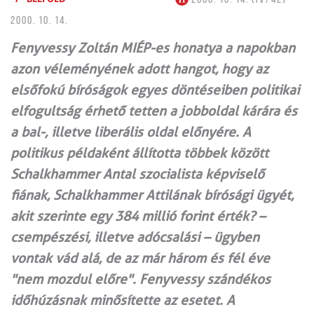
2000. 10. 14.
Fenyvessy Zoltán MIÉP-es honatya a napokban
azon véleményének adott hangot, hogy az
elsőfokú bíróságok egyes döntéseiben politikai
elfogultság érhető tetten a jobboldal kárára és
a bal-, illetve liberális oldal előnyére. A
politikus példaként állította többek között
Schalkhammer Antal szocialista képviselő
fiának, Schalkhammer Attilának bírósági ügyét,
akit szerinte egy 384 millió forint érték? –
csempészési, illetve adócsalási – ügyben
vontak vád alá, de az már három és fél éve
"nem mozdul előre". Fenyvessy szándékos
időhúzásnak minősítette az esetet. A