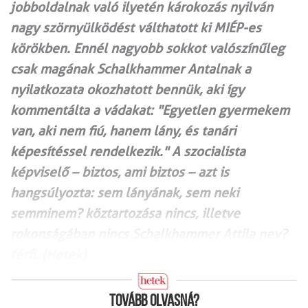
jobboldalnak való ilyetén károkozás nyilván
nagy szörnyülködést válthatott ki MIÉP-es
körökben. Ennél nagyobb sokkot valószínűleg
csak magának Schalkhammer Antalnak a
nyilatkozata okozhatott bennük, aki így
kommentálta a vádakat: "Egyetlen gyermekem
van, aki nem fiú, hanem lány, és tanári
képesítéssel rendelkezik." A szocialista
képviselő – biztos, ami biztos – azt is
hangsúlyozta: sem lányának, sem neki
semminem? köztartozása nincs, illetve
rokonságában nincs Schalkhammer Attila nev?
férfi. (Hetek)
Tovább olvasná?