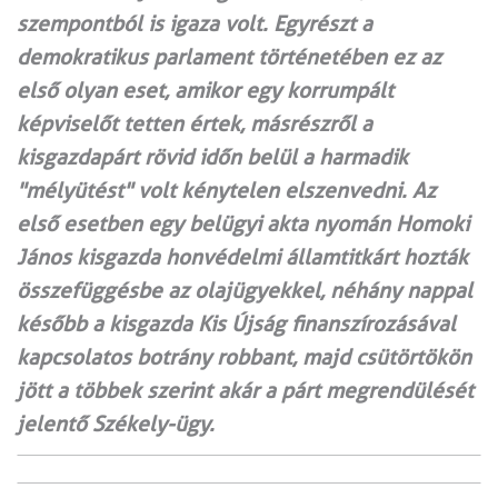
szempontból is igaza volt. Egyrészt a
demokratikus parlament történetében ez az
első olyan eset, amikor egy korrumpált
képviselőt tetten értek, másrészről a
kisgazdapárt rövid időn belül a harmadik
"mélyütést" volt kénytelen elszenvedni. Az
első esetben egy belügyi akta nyomán Homoki
János kisgazda honvédelmi államtitkárt hozták
összefüggésbe az olajügyekkel, néhány nappal
később a kisgazda Kis Újság finanszírozásával
kapcsolatos botrány robbant, majd csütörtökön
jött a többek szerint akár a párt megrendülését
jelentő Székely-ügy.