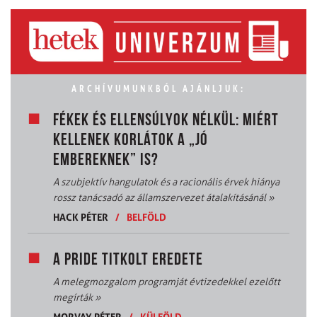
ARCHÍVUMUNKBÓL AJÁNLJUK:
FÉKEK ÉS ELLENSÚLYOK NÉLKÜL: MIÉRT
KELLENEK KORLÁTOK A „JÓ
EMBEREKNEK” IS?
A szubjektív hangulatok és a racionális érvek hiánya
rossz tanácsadó az államszervezet átalakításánál
»
HACK PÉTER
/
BELFÖLD
A PRIDE TITKOLT EREDETE
A melegmozgalom programját évtizedekkel ezelőtt
megírták
»
MORVAY PÉTER
/
KÜLFÖLD