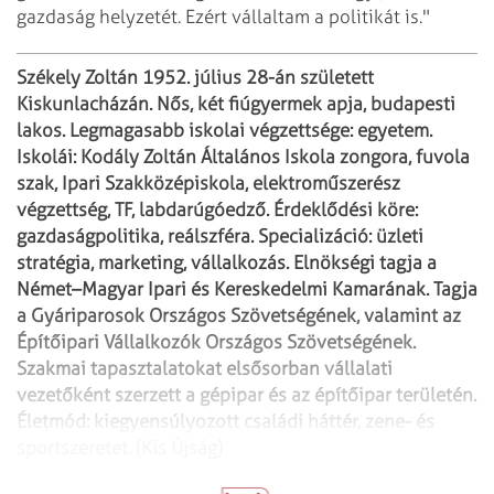
gazdaság helyzetét. Ezért vállaltam a politikát is."
Székely Zoltán 1952. július 28-án született
Kiskunlacházán. Nős, két
fiúgyermek apja, budapesti
lakos. Legmagasabb iskolai végzettsége: egyetem.
Iskolái:
Kodály Zoltán Általános Iskola zongora, fuvola
szak, Ipari Szakközépiskola, elektroműszerész
végzettség, TF, labdarúgóedző.
Érdeklődési köre:
gazdaságpolitika, reálszféra. Specializáció: üzleti
stratégia,
marketing, vállalkozás. Elnökségi tagja a
Német–Magyar Ipari és Kereskedelmi Kamarának.
Tagja
a Gyáriparosok Országos Szövetségének, valamint az
Építőipari Vállalkozók
Országos Szövetségének.
Szakmai tapasztalatokat elsősorban vállalati
vezetőként
szerzett a gépipar és az építőipar területén.
Életmód: kiegyensúlyozott családi
háttér, zene- és
sportszeretet. (Kis Újság)