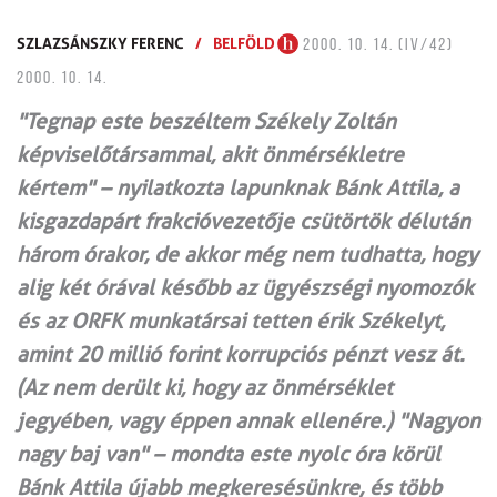
SZLAZSÁNSZKY FERENC
/
BELFÖLD
2000. 10. 14. (IV/42)
2000. 10. 14.
"Tegnap este beszéltem Székely Zoltán
képviselőtársammal, akit önmérsékletre
kértem" – nyilatkozta lapunknak Bánk Attila, a
kisgazdapárt frakcióvezetője csütörtök délután
három órakor, de akkor még nem tudhatta, hogy
alig két órával később az ügyészségi nyomozók
és az ORFK munkatársai tetten érik Székelyt,
amint 20 millió forint korrupciós pénzt vesz át.
(Az nem derült ki, hogy az önmérséklet
jegyében, vagy éppen annak ellenére.) "Nagyon
nagy baj van" – mondta este nyolc óra körül
Bánk Attila újabb megkeresésünkre, és több