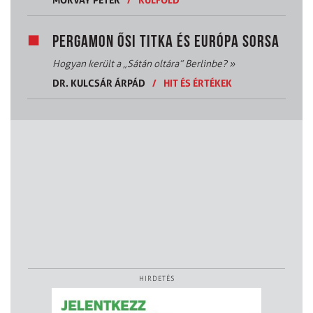
PERGAMON ŐSI TITKA ÉS EURÓPA SORSA
Hogyan került a „Sátán oltára” Berlinbe?
»
DR. KULCSÁR ÁRPÁD
/
HIT ÉS ÉRTÉKEK
HIRDETÉS