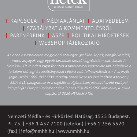
KAPCSOLAT
MÉDIAAJÁNLAT
ADATVÉDELEM
SZABÁLYZAT A KOMMENTELÉSRŐL
PARTNEREINK
ÁSZF
POLITIKAI HIRDETÉSEK
WEBSHOP TÁJÉKOZTATÓ
Az ezen a weboldalon megjelenő szövegek, grafikák, képek, hangfelvételek,
video anyagok vagy egyéb tartalmak szerzői jogvédelem alatt állnak. A
Hetek.hu Kft. minden jogot fenntart a tartalommal kapcsolatosan, beleértve a
tartalom szöveg- és adatbányászat céljára való felhasználását is – A szerzői
jogról szóló 1999. évi LXXVI. törvény rendelkezései értelmében a törvény
35/A. § (1) paragrafusa és a digitális szolgáltatások piacairól szóló európai
irányelv (Az Európai Parlament és a Tanács (EU) 2019/790 Irányelve) 4. cikke
alapján. © 2026 HETEK.HU Kft.
Nemzeti Média - és Hírközlési Hatóság, 1525 Budapest,
Pf. 75. | +36 1 457 7100 (telefon) | +36 1 356 5520
(fax) |
info@nmhh.hu
| www.nmhh.hu