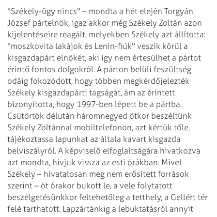
"Székely-ügy nincs" – mondta a hét elején Torgyán
József pártelnök, igaz
akkor még Székely Zoltán azon
kijelentéseire reagált, melyekben Székely azt állította:
"moszkovita lakájok és Lenin-fiúk" veszik körül a
kisgazdapárt elnökét, aki így
nem értesülhet a pártot
érintő fontos dolgokról. A párton belüli feszültség
odáig
fokozódott, hogy többen megkérdőjelezték
Székely kisgazdapárti tagságát, ám az
érintett
bizonyította, hogy 1997-ben lépett be a pártba.
Csütörtök délután háromnegyed ötkor beszéltünk
Székely Zoltánnal
mobiltelefonon, azt kértük tőle,
tájékoztassa lapunkat az általa kavart kisgazda
belviszályról. A képviselő elfoglaltságára hivatkozva
azt mondta, hívjuk vissza az
esti órákban. Mivel
Székely – hivatalosan meg nem erősített források
szerint –
öt órakor bukott le, a vele folytatott
beszélgetésünkkor feltehetőleg a tetthely, a
Gellért tér
felé tarthatott.
Lapzártánkig a lebuktatásról annyit