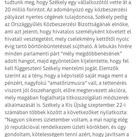
tudtunk meg, hogy Székely egy vállalkozótól
vette át a
20 millió forintot. Az adományozó egy közbeszerzési
pályázat nyertes cégének
tulajdonosa, Székely pedig
az Országgyűlés Közbeszerzési Bizottságának elnöke,
ami azt jelenti, hogy hivatalos személyként követett el
hivatali vesztegetést, mely
cselekmény kettőtől nyolc
évig tartó börtönbüntetéssel sújtható. A lebukás hírére
minden parlamenti párt "mély megdöbbenésének"
adott hangot, majd egyöntetűen
kijelentette, hogy fel
kell függeszteni Székely mentelmi jogát.
Elemzők
szerint az a tény, hogy a képviselő saját maga ment a
pénzért, nagyfokú
"amatőrizmusra" vall, a tettenérés
viszont jól összehangolt, előre megtervezett
akcióra,
mely magában foglalhatja titkosszolgálati módszerek
alkalmazását is.
Székely a Kis Újság szeptember 22-i
számában többek között a következőket
nyilatkozta:
"Nagyon sikeres üzletember voltam, a mai napig elég
jó reputációval
rendelkezem üzleti körökben, és úgy
gondoltam, kötelességem tenni azért, hogy javítsam
a