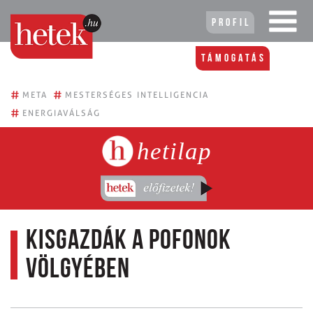
Profil
Támogatás
#
#
META
MESTERSÉGES INTELLIGENCIA
#
ENERGIAVÁLSÁG
hetilap
Kisgazdák a pofonok
völgyében