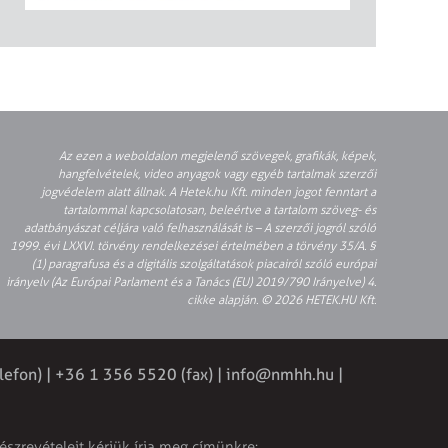
Az ezen a weboldalon megjelenő szövegek, grafikák, képek,
hangfelvételek, video anyagok vagy egyéb tartalmak szerzői
jogvédelem alatt állnak. A Hetek.hu Kft. minden jogot fenntart a
tartalommal kapcsolatosan, beleértve a tartalom szöveg- és
adatbányászat céljára való felhasználását is – A szerzői jogról szóló
1999. évi LXXVI. törvény rendelkezései értelmében a törvény 35/A. §
(1) paragrafusa és a digitális szolgáltatások piacairól szóló európai
irányelv (Az Európai Parlament és a Tanács (EU) 2019/790 Irányelve) 4.
cikke alapján. © 2026 HETEK.HU Kft.
lefon) | +36 1 356 5520 (fax) |
info@nmhh.hu
|
észrevételeit kérjük írja meg címünkre: