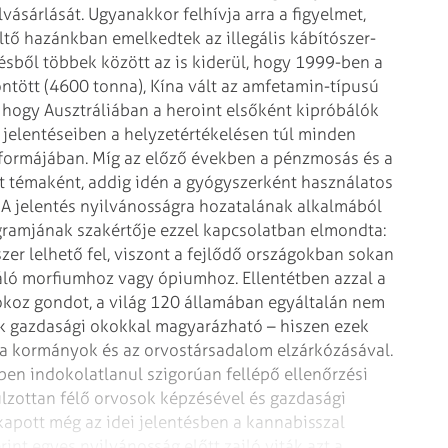
elvásárlását. Ugyanakkor felhívja
arra a figyelmet,
öltő hazánkban
emelkedtek az illegális kábítószer-
sből többek között az is kiderül, hogy 1999-ben a
tött (4600 tonna), Kína vált az amfetamin-típusú
e, hogy Ausztráliában a heroint elsőként
kipróbálók
jelentéseiben a helyzetértékelésen túl minden
t formájában. Míg az előző években a pénzmosás és a
t témaként, addig idén a gyógyszerként
használatos
A jelentés nyilvánosságra
hozatalának alkalmából
ogramjának
szakértője ezzel kapcsolatban elmondta:
szer
lelhető fel, viszont a fejlődő országokban sokan
áló morfiumhoz vagy ópiumhoz.
Ellentétben azzal a
okoz gondot, a
világ 120 államában egyáltalán nem
 gazdasági okokkal magyarázható – hiszen ezek
 a kormányok és az orvostársadalom elzárkózásával.
ben indokolatlanul szigorúan fellépő
ellenőrzési
lzottan félő
orvosok képzésével és gazdasági
apott még az idei jelentésben a kannabisszal
int egyes nyilvánosság előtt zajló viták azt a