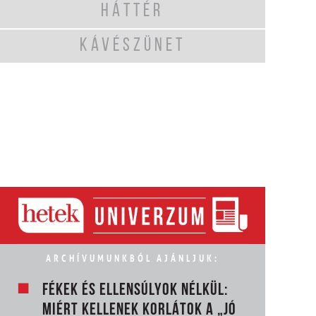
HÁTTÉR
KÁVÉSZÜNET
ARCHÍVUMUNKBÓL AJÁNLJUK:
FÉKEK ÉS ELLENSÚLYOK NÉLKÜL:
MIÉRT KELLENEK KORLÁTOK A „JÓ