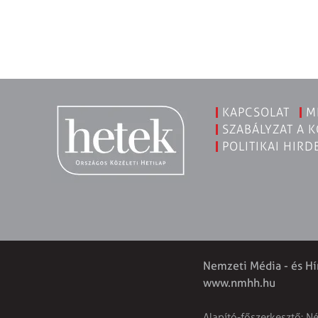
KAPCSOLAT
M
SZABÁLYZAT A 
POLITIKAI HIRD
Nemzeti Média - és Hí
www.nmhh.hu
Alapító-főszerkesztő: N