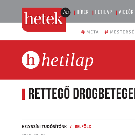
Hírek
Hetilap
Videók
#
#
META
MESTERSÉ
hetilap
Rettegő drogbetege
HELYSZÍNI TUDÓSÍTÓNK
/
BELFÖLD