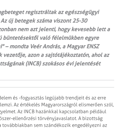
gbeteget regisztráltak az egészségügyi
 Az új betegek száma viszont 25-30
onban nem azt jelenti, hogy kevesebb lett a
ú büntetésektől való félelmükben egyre
" – mondta Veér András, a Magyar ENSZ
vezetője, azon a sajtótájékoztatón, ahol az
ttságának (INCB) szokásos évi jelentését
elem és -fogyasztás legújabb
trendjeit és az erre
emzi. Az értékelés
Magyarországról elismerően szól,
gyelmet. Az INCB hazánkkal kapcsolatban például
ószer-ellenőrzési törvényjavaslatot. A bizottság
a továbbiakban sem szándékozik engedélyezni
az