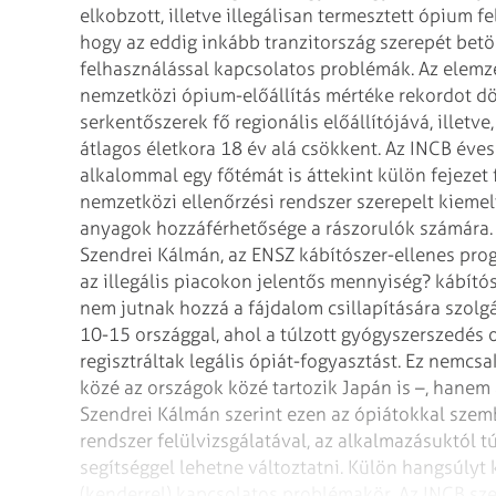
elkobzott, illetve illegálisan termesztett ópium f
hogy az eddig inkább tranzitország szerepét bet
felhasználással kapcsolatos problémák.
Az elemzé
nemzetközi ópium-előállítás
mértéke rekordot dön
serkentőszerek
fő regionális előállítójává, illetv
átlagos életkora 18 év alá csökkent.
Az INCB éves 
alkalommal egy főtémát
is áttekint külön fejeze
nemzetközi ellenőrzési rendszer szerepelt kiemel
anyagok hozzáférhetősége a rászorulók számára. 
Szendrei Kálmán, az ENSZ kábítószer-ellenes pr
az illegális piacokon jelentős mennyiség? kábító
nem jutnak hozzá a fájdalom csillapítására
szolg
10-15 országgal, ahol a túlzott gyógyszerszedés 
regisztráltak legális ópiát-fogyasztást. Ez
nemcsak
közé az országok közé
tartozik Japán is –, hanem
Szendrei Kálmán szerint ezen az ópiátokkal szem
rendszer felülvizsgálatával, az alkalmazásuktól tú
segítséggel lehetne változtatni.
Külön hangsúlyt k
(kenderrel) kapcsolatos
problémakör. Az INCB szer