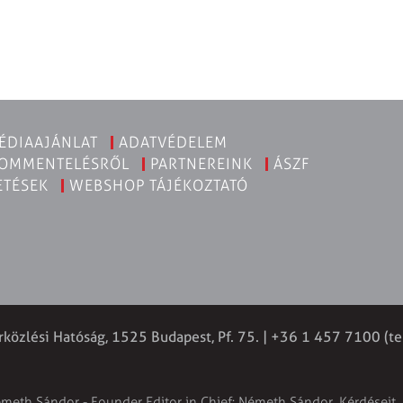
ÉDIAAJÁNLAT
ADATVÉDELEM
KOMMENTELÉSRŐL
PARTNEREINK
ÁSZF
ETÉSEK
WEBSHOP TÁJÉKOZTATÓ
rközlési Hatóság, 1525 Budapest, Pf. 75. | +36 1 457 7100 (te
émeth Sándor - Founder Editor in Chief: Németh Sándor. Kérdéseit, 