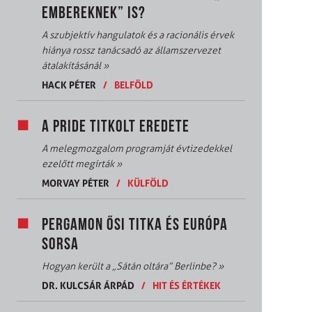
EMBEREKNEK” IS?
A szubjektív hangulatok és a racionális érvek
hiánya rossz tanácsadó az államszervezet
átalakításánál
»
HACK PÉTER
/
BELFÖLD
A PRIDE TITKOLT EREDETE
A melegmozgalom programját évtizedekkel
ezelőtt megírták
»
MORVAY PÉTER
/
KÜLFÖLD
PERGAMON ŐSI TITKA ÉS EURÓPA
SORSA
Hogyan került a „Sátán oltára” Berlinbe?
»
DR. KULCSÁR ÁRPÁD
/
HIT ÉS ÉRTÉKEK