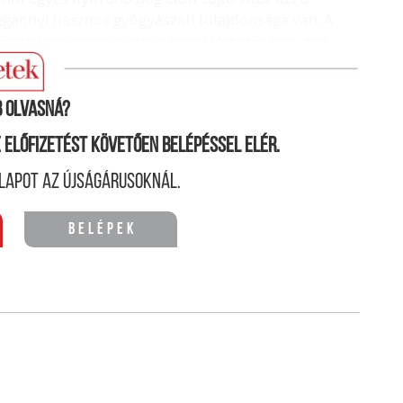
megannyi hasznos gyógyászati tulajdonsága van.
A
Európában megnövelte a hozzáférhetőséget,
ami
áshoz vezetett.
 olvasná?
ne előfizetést követően belépéssel elér.
lapot az újságárusoknál.
Belépek