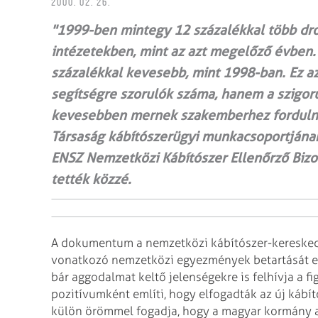
2000. 02. 26.
"1999-ben mintegy 12 százalékkal több dro
intézetekben, mint az azt megelőző évben.
százalékkal kevesebb, mint 1998-ban. Ez az
segítségre szorulók száma, hanem a szigor
kevesebben mernek szakemberhez fordulni
Társaság kábítószerügyi munkacsoportjának 
ENSZ Nemzetközi Kábítószer Ellenőrző Bizo
tették közzé.
A dokumentum a nemzetközi kábítószer-keresked
vonatkozó nemzetközi egyezmények betartását el
bár aggodalmat keltő jelenségekre is felhívja a
fi
pozitívumként említi, hogy
elfogadták az új kábít
külön
örömmel fogadja, hogy a magyar kormány 