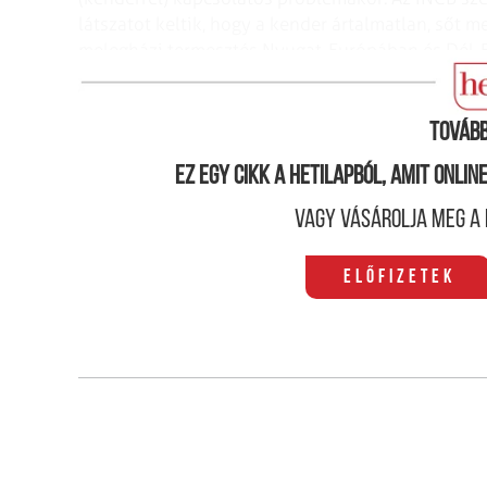
látszatot
keltik, hogy a kender ártalmatlan, sőt 
melegházi termesztés Nyugat-Európában és Dél-
elnéző magatartással párosulva fokozott fogyaszt
Tovább
Ez egy cikk a hetilapból, amit onli
Vagy vásárolja meg a 
Előfizetek