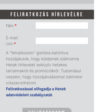
FELIRATKOZÁS HÍRLEVÉLRE
Név:
*
E-mail
cím:
*
A "feliratkozom" gombra kattintva
hozzájárulok, hogy küldjenek számomra
Hetek hírlevelet exkluzív hetekes
tartalmakról és promóciókról. Tudomásul
veszem, hogy hozzájárulásomat bármikor
visszavonhatom.
Feliratkozással elfogadja a Hetek
adatvédelmi szabályzatát
.