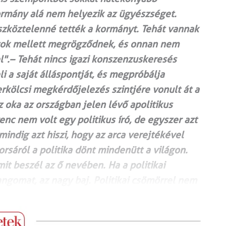
kormány alá nem helyezik az ügyészséget.
zköztelenné tették a kormányt. Tehát vannak
ntok mellett megrögződnek, és onnan nem
".– Tehát nincs igazi konszenzuskeresés
 a saját álláspontját, és megpróbálja
 erkölcsi megkérdőjelezés szintjére vonult át a
z oka az országban jelen lévő apolitikus
nc nem volt egy politikus író, de egyszer azt
mindig azt hiszi, hogy az arca verejtékével
sorsáról a politika dönt mindenütt a világon.
mit beszél az ő nevében. Ha a politikai
ngomat, az nagy baj. Politikai csömörrel nem