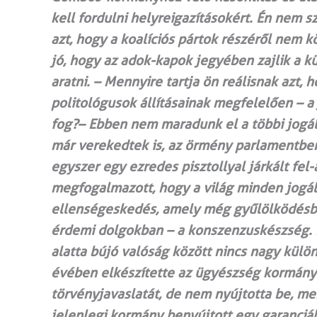
kell fordulni helyreigazításokért. Én nem
azt, hogy a koalíciós pártok részéről nem k
jó, hogy az adok-kapok jegyében zajlik a k
aratni. – Mennyire tartja ön reálisnak azt, 
politológusok állításainak megfelelően – 
fog?– Ebben nem maradunk el a többi jogál
már verekedtek is, az örmény parlamentben
egyszer egy ezredes pisztollyal járkált fel
megfogalmazott, hogy a világ minden jogáll
ellenségeskedés, amely még gyűlölködésbe i
érdemi dolgokban – a konszenzuskészség. Ná
alatta bújó valóság között nincs nagy külö
évében elkészítette az ügyészség kormány
törvényjavaslatát, de nem nyújtotta be, mer
jelenlegi kormány benyújtott egy garanciá