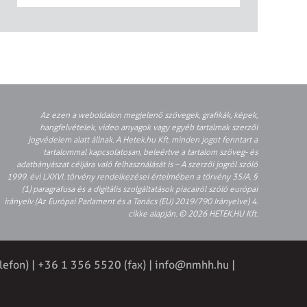
Az ezen a weboldalon megjelenő szövegek, grafikák, képek,
hangfelvételek, video anyagok vagy egyéb tartalmak szerzői
jogvédelem alatt állnak. A Hetek.hu Kft. minden jogot fenntart a
tartalommal kapcsolatosan, beleértve a tartalom szöveg- és
adatbányászat céljára való felhasználását is – A szerzői jogról szóló
1999. évi LXXVI. törvény rendelkezései értelmében a törvény 35/A. §
(1) paragrafusa és a digitális szolgáltatások piacairól szóló európai
irányelv (Az Európai Parlament és a Tanács (EU) 2019/790 Irányelve) 4.
cikke alapján. © 2026 HETEK.HU Kft.
lefon) | +36 1 356 5520 (fax) |
info@nmhh.hu
|