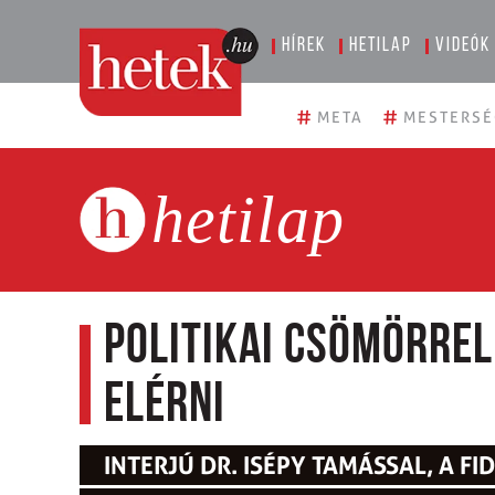
Hírek
Hetilap
Videók
#
#
META
MESTERSÉ
hetilap
Politikai csömörre
elérni
INTERJÚ DR. ISÉPY TAMÁSSAL, A F