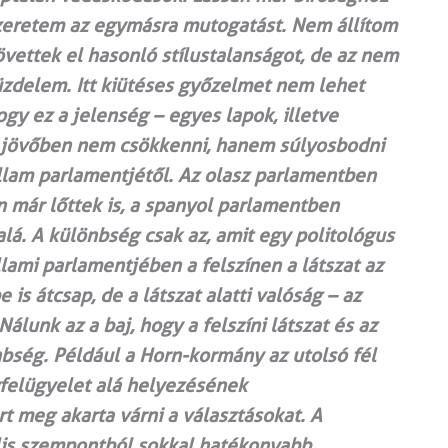
 szeretem az egymásra mutogatást. Nem állítom
övettek el hasonló stílustalanságot, de az nem
üzdelem. Itt kiütéses győzelmet nem lehet
hogy ez a jelenség – egyes lapok, illetve
a jövőben nem csökkenni, hanem súlyosbodni
lam parlamentjétől. Az olasz parlamentben
 már lőttek is, a spanyol parlamentben
-alá. A különbség csak az, amit egy politológus
ami parlamentjében a felszínen a látszat az
s átcsap, de a látszat alatti valóság – az
lunk az a baj, hogy a felszíni látszat és az
nbség. Például a Horn-kormány az utolsó fél
felügyelet alá helyezésének
t meg akarta várni a választásokat. A
lis szempontból sokkal hatékonyabb