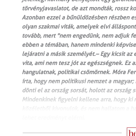
törvényjavaslatot, de azt mondták, rossz 
Azonban ezzel a bűnüldözésben részben es
olyan szakmai viták, amelyek elvi álláspo
tovább, mert "nem engedünk, nem adjuk fel
ebben a témában, hanem mindenki képviseli
lejáratni a másik személyét.– Egy kicsit az
vita, ami nem tesz jót az egészségnek. Ez a
hangulatnak, politikai csömörnek. Móra Fere
írta, hogy nem politikusi nemzet a magyar; 
dönti el az ország sorsát, holott az ország 
Mindenkinek figyelni kellene arra, hogy ki 
közéletből kivonulok, és nem hallatom a ha
lehet eredményt elérni.