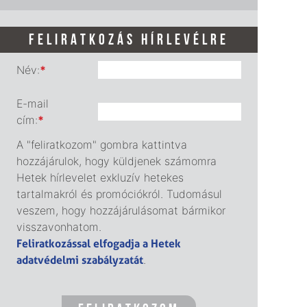
FELIRATKOZÁS HÍRLEVÉLRE
Név:
*
E-mail
cím:
*
A "feliratkozom" gombra kattintva
hozzájárulok, hogy küldjenek számomra
Hetek hírlevelet exkluzív hetekes
tartalmakról és promóciókról. Tudomásul
veszem, hogy hozzájárulásomat bármikor
visszavonhatom.
Feliratkozással elfogadja a Hetek
adatvédelmi szabályzatát
.