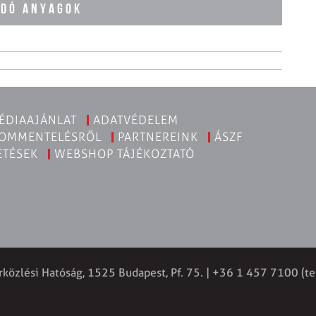
ÓDÓ ANYAGOK
ÉDIAAJÁNLAT
ADATVÉDELEM
KOMMENTELÉSRŐL
PARTNEREINK
ÁSZF
ETÉSEK
WEBSHOP TÁJÉKOZTATÓ
rközlési Hatóság, 1525 Budapest, Pf. 75. | +36 1 457 7100 (te