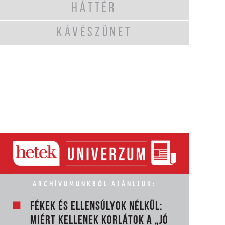
HÁTTÉR
KÁVÉSZÜNET
ARCHÍVUMUNKBÓL AJÁNLJUK:
FÉKEK ÉS ELLENSÚLYOK NÉLKÜL:
MIÉRT KELLENEK KORLÁTOK A „JÓ