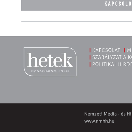
KAPCSOL
KAPCSOLAT
M
SZABÁLYZAT A 
POLITIKAI HIRD
Nemzeti Média - és Hí
www.nmhh.hu