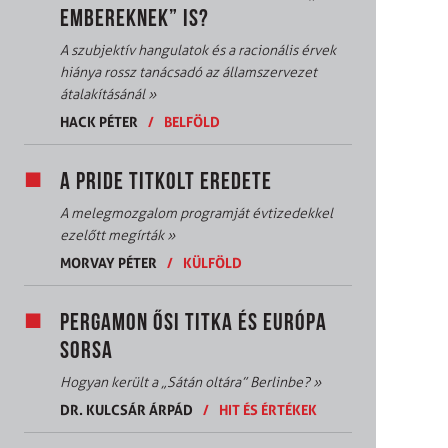
EMBEREKNEK” IS?
A szubjektív hangulatok és a racionális érvek
hiánya rossz tanácsadó az államszervezet
átalakításánál
»
HACK PÉTER
/
BELFÖLD
A PRIDE TITKOLT EREDETE
A melegmozgalom programját évtizedekkel
ezelőtt megírták
»
MORVAY PÉTER
/
KÜLFÖLD
PERGAMON ŐSI TITKA ÉS EURÓPA
SORSA
Hogyan került a „Sátán oltára” Berlinbe?
»
DR. KULCSÁR ÁRPÁD
/
HIT ÉS ÉRTÉKEK