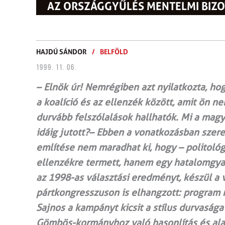
AZ ORSZÁGGYŰLÉS MENTELMI BIZ
HAJDÚ SÁNDOR
/
BELFÖLD
1999. 11. 06.
– Elnök úr! Nemrégiben azt nyilatkozta, hog
a koalíció és az ellenzék között, amit ön n
durvább felszólalások hallhatók. Mi a mag
idáig jutott?– Ebben a vonatkozásban szer
említése nem maradhat ki, hogy – politológ
ellenzékre termett, hanem egy hatalomgya
az 1998-as választási eredményt, készül a
pártkongresszuson is elhangzott: program
Sajnos a kampányt kicsit a stílus durvasága
Gömbös-kormányhoz való hasonlítás és ala