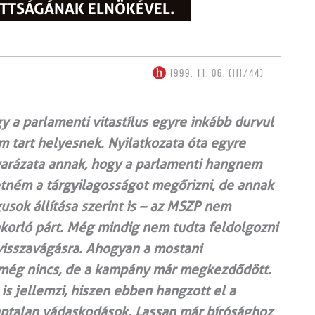
OTTSÁGÁNAK ELNÖKÉVEL.
1999. 11. 06. (III/44)
y a parlamenti vitastílus egyre inkább durvul
em tart helyesnek. Nyilatkozata óta egyre
yarázata annak, hogy a parlamenti hangnem
etném a tárgyilagosságot megőrizni, de annak
usok állítása szerint is – az MSZP nem
korló párt. Még mindig nem tudta feldolgozni
 visszavágásra. Ahogyan a mostani
 még nincs, de a kampány már megkezdődött.
 is jellemzi, hiszen ebben hangzott el a
ptalan vádaskodások. Lassan már bírósághoz