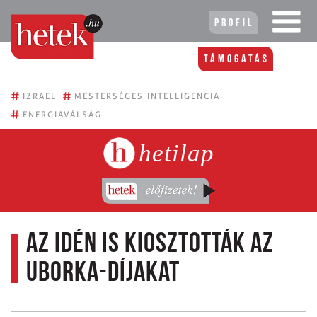
Profil
Támogatás
#
#
IZRAEL
MESTERSÉGES INTELLIGENCIA
#
ENERGIAVÁLSÁG
hetilap
Az idén is kiosztották az
Uborka-díjakat