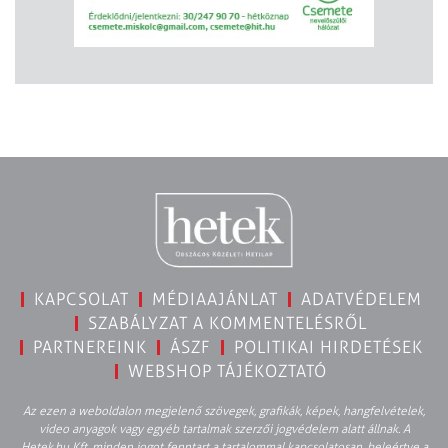
KAPCSOLAT
MÉDIAAJÁNLAT
ADATVÉDELEM
SZABÁLYZAT A KOMMENTELÉSRŐL
PARTNEREINK
ÁSZF
POLITIKAI HIRDETÉSEK
WEBSHOP TÁJÉKOZTATÓ
Az ezen a weboldalon megjelenő szövegek, grafikák, képek, hangfelvételek,
video anyagok vagy egyéb tartalmak szerzői jogvédelem alatt állnak. A
Hetek.hu Kft. minden jogot fenntart a tartalommal kapcsolatosan, beleértve a