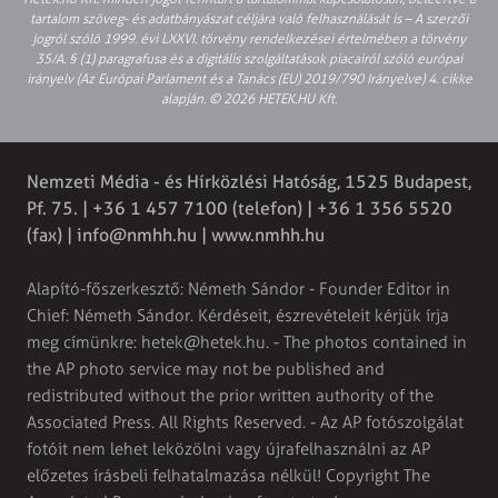
tartalom szöveg- és adatbányászat céljára való felhasználását is – A szerzői
jogról szóló 1999. évi LXXVI. törvény rendelkezései értelmében a törvény
35/A. § (1) paragrafusa és a digitális szolgáltatások piacairól szóló európai
irányelv (Az Európai Parlament és a Tanács (EU) 2019/790 Irányelve) 4. cikke
alapján. © 2026 HETEK.HU Kft.
Nemzeti Média - és Hírközlési Hatóság, 1525 Budapest,
Pf. 75. | +36 1 457 7100 (telefon) | +36 1 356 5520
(fax) |
info@nmhh.hu
| www.nmhh.hu
Alapító-főszerkesztő: Németh Sándor - Founder Editor in
Chief: Németh Sándor. Kérdéseit, észrevételeit kérjük írja
meg címünkre:
hetek@hetek.hu
. - The photos contained in
the AP photo service may not be published and
redistributed without the prior written authority of the
Associated Press. All Rights Reserved. - Az AP fotószolgálat
fotóit nem lehet leközölni vagy újrafelhasználni az AP
előzetes írásbeli felhatalmazása nélkül! Copyright The