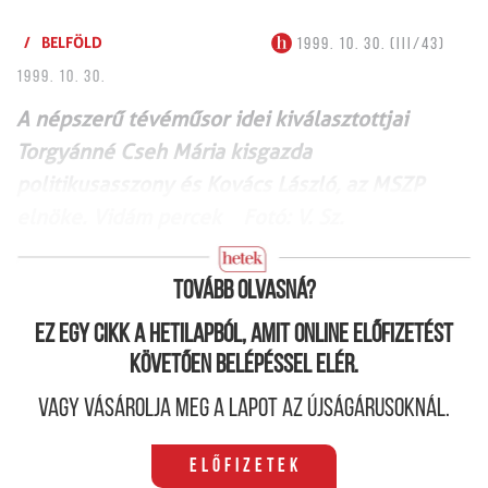
/
BELFÖLD
1999. 10. 30. (III/43)
1999. 10. 30.
A népszerű tévéműsor idei kiválasztottjai
Torgyánné Cseh Mária kisgazda
politikusasszony és Kovács László, az MSZP
elnöke. Vidám percek Fotó: V. Sz.
Tovább olvasná?
Ez egy cikk a hetilapból, amit online előfizetést
követően belépéssel elér.
Vagy vásárolja meg a lapot az újságárusoknál.
Előfizetek