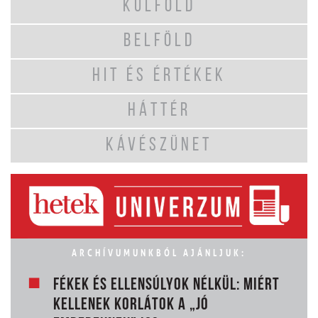
KÜLFÖLD
BELFÖLD
HIT ÉS ÉRTÉKEK
HÁTTÉR
KÁVÉSZÜNET
ARCHÍVUMUNKBÓL AJÁNLJUK:
FÉKEK ÉS ELLENSÚLYOK NÉLKÜL: MIÉRT
KELLENEK KORLÁTOK A „JÓ