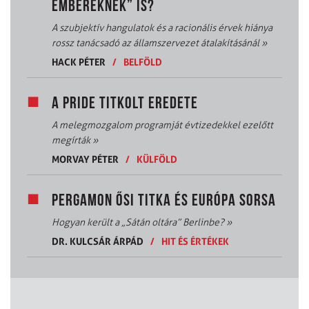
EMBEREKNEK” IS?
A szubjektív hangulatok és a racionális érvek hiánya
rossz tanácsadó az államszervezet átalakításánál
»
HACK PÉTER
/
BELFÖLD
A PRIDE TITKOLT EREDETE
A melegmozgalom programját évtizedekkel ezelőtt
megírták
»
MORVAY PÉTER
/
KÜLFÖLD
PERGAMON ŐSI TITKA ÉS EURÓPA SORSA
Hogyan került a „Sátán oltára” Berlinbe?
»
DR. KULCSÁR ÁRPÁD
/
HIT ÉS ÉRTÉKEK