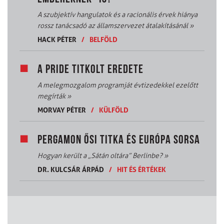
A szubjektív hangulatok és a racionális érvek hiánya
rossz tanácsadó az államszervezet átalakításánál
»
HACK PÉTER
/
BELFÖLD
A PRIDE TITKOLT EREDETE
A melegmozgalom programját évtizedekkel ezelőtt
megírták
»
MORVAY PÉTER
/
KÜLFÖLD
PERGAMON ŐSI TITKA ÉS EURÓPA SORSA
Hogyan került a „Sátán oltára” Berlinbe?
»
DR. KULCSÁR ÁRPÁD
/
HIT ÉS ÉRTÉKEK