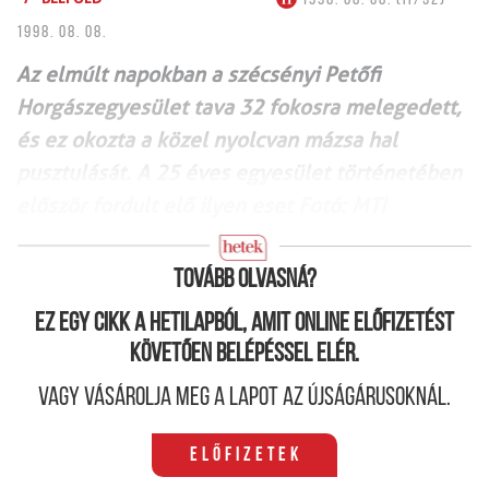
1998. 08. 08.
Az elmúlt napokban a szécsényi Petőfi
Horgászegyesület tava 32 fokosra melegedett,
és ez okozta a közel nyolcvan mázsa hal
pusztulását. A 25 éves egyesület történetében
először fordult elő ilyen eset Fotó: MTI
Tovább olvasná?
Ez egy cikk a hetilapból, amit online előfizetést
követően belépéssel elér.
Vagy vásárolja meg a lapot az újságárusoknál.
Előfizetek