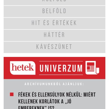
BELFÖLD
HIT ÉS ÉRTÉKEK
HÁTTÉR
KÁVÉSZÜNET
ARCHÍVUMUNKBÓL AJÁNLJUK:
FÉKEK ÉS ELLENSÚLYOK NÉLKÜL: MIÉRT
KELLENEK KORLÁTOK A „JÓ
EMBEREKNEK” IS?