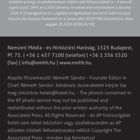
tartalom szöveg- és adatbányászat céljára való felhasználását is – A szerzői
jogról szóló 1999. évi LXXVI. törvény rendelkezései értelmében a törvény
35/A. § (1) paragrafusa és a digitális szolgáltatások piacairól szóló európai
irányelv (Az Európai Parlament és a Tanács (EU) 2019/790 Irányelve) 4. cikke
alapján. © 2026 HETEK.HU Kft.
Nemzeti Média - és Hírközlési Hatóság, 1525 Budapest,
Pf. 75. | +36 1 457 7100 (telefon) | +36 1 356 5520
(fax) |
info@nmhh.hu
| www.nmhh.hu
Alapító-főszerkesztő: Németh Sándor - Founder Editor in
Chief: Németh Sándor. Kérdéseit, észrevételeit kérjük írja
meg címünkre:
hetek@hetek.hu
. - The photos contained in
the AP photo service may not be published and
redistributed without the prior written authority of the
Associated Press. All Rights Reserved. - Az AP fotószolgálat
fotóit nem lehet leközölni vagy újrafelhasználni az AP
előzetes írásbeli felhatalmazása nélkül! Copyright The
Associated Press - minden jog fenntartva!