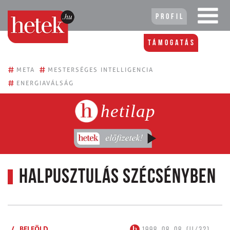
Profil
Támogatás
#
#
META
MESTERSÉGES INTELLIGENCIA
#
ENERGIAVÁLSÁG
hetilap
Halpusztulás Szécsényben
/
BELFÖLD
1998. 08. 08. (II/32)