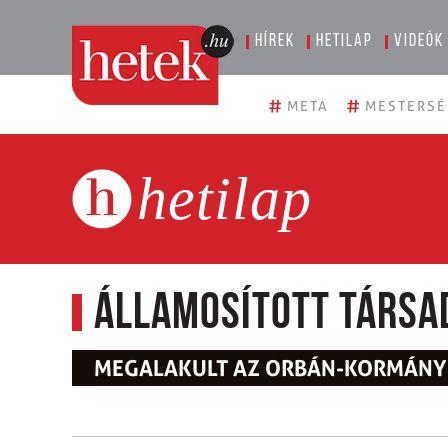
Hírek
Hetilap
Videók
#
#
META
MESTERSÉ
hetilap
Államosított társa
MEGALAKULT AZ ORBÁN-KORMÁNY