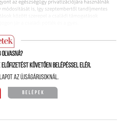
gyont az egészségügy privatizációjára használnák
 módosítását is, így
szeptembertől tandíjmentes
atások
között szerepel a családi támogatások
jogon jár a családi pótlék és a gyes.
 olvasná?
ne előfizetést követően belépéssel elér.
lapot az újságárusoknál.
Belépek