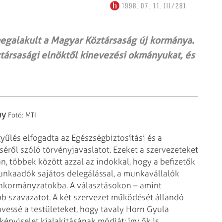
1998. 07. 11. (II/28)
egalakult a Magyar Köztársaság új kormánya.
társasági elnöktől kinevezési okmányukat, és
ny
Fotó: MTI
yűlés elfogadta az
Egészségbiztosítási és a
séről
szóló törvényjavaslatot. Ezeket a szervezeteket
n, többek között azzal az indokkal, hogy a befizetők
unkaadók sajátos delegálással, a
munkavállalók
 önkormányzatokba. A
választásokon – amint
bb
szavazatot. A két szervezet működését állandó
nvessé a testületeket, hogy tavaly Horn Gyula
épviselet kialakításának módját: így ők is