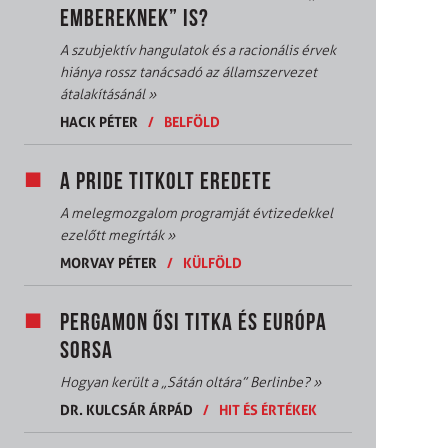
EMBEREKNEK” IS?
A szubjektív hangulatok és a racionális érvek
hiánya rossz tanácsadó az államszervezet
átalakításánál
»
HACK PÉTER
/
BELFÖLD
A PRIDE TITKOLT EREDETE
A melegmozgalom programját évtizedekkel
ezelőtt megírták
»
MORVAY PÉTER
/
KÜLFÖLD
PERGAMON ŐSI TITKA ÉS EURÓPA
SORSA
Hogyan került a „Sátán oltára” Berlinbe?
»
DR. KULCSÁR ÁRPÁD
/
HIT ÉS ÉRTÉKEK