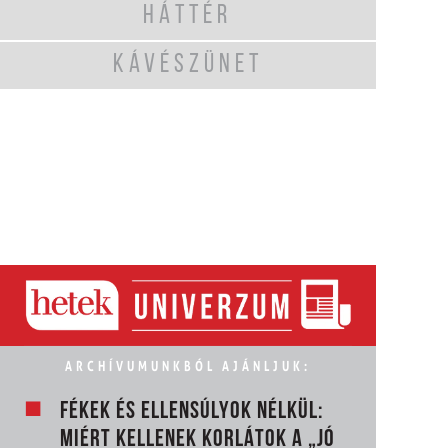
HÁTTÉR
KÁVÉSZÜNET
ARCHÍVUMUNKBÓL AJÁNLJUK:
FÉKEK ÉS ELLENSÚLYOK NÉLKÜL:
MIÉRT KELLENEK KORLÁTOK A „JÓ