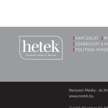
KAPCSOLAT
M
SZABÁLYZAT A 
POLITIKAI HIRD
Nemzeti Média - és Hí
www.nmhh.hu
Alapító-főszerkesztő: N