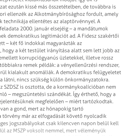
zat ezután kissé más
összetételben, de továbbra is
ri ellenzék az Alkotmánybírósághoz fordult, amely
 technikája ellentétes az alaptörvénnyel. A
feladata 2000. január elsejéig – a mandátumok
tnek demokratikus legitimációt
ad.
A Fidesz szakértői
tt – két fő
indokkal magyarázták az
, hogy a
két testület irányítása alatt sem lett jobb az
mellett korrupciógyanús üzletekkel, illetve rossz
tóbbiakra remek példák: a vényellenűrzési rendszer,
rül kialakult anomáliák. A
demokratikus felügyeletet
 látni,
nincs szükség külön önkormányzatokra.
z SZDSZ is osztotta, de a kormánykoalícióban nem
ló – megszüntetési szándékát. Így érthető, hogy a
ejelentésüknek megfelelően – miért
tartózkodtak.
 van a gond, mert az hónapokig
tartó
 törvény már az elfogadását
követő nyolcadik
éges
jogszabályokat csak kilencven napon belül kell
dül az MSZP voksolt nemmel, mert véleményük