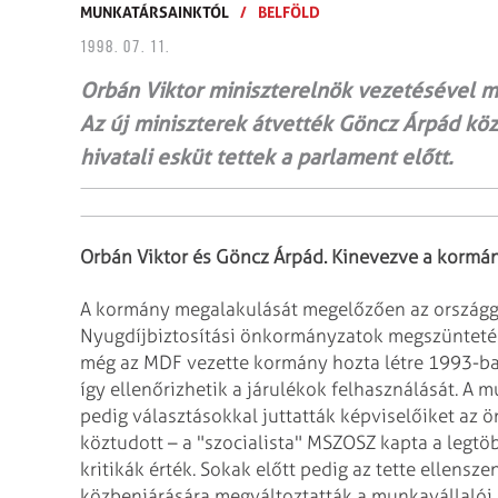
MUNKATÁRSAINKTÓL
/
BELFÖLD
1998. 07. 11.
Orbán Viktor miniszterelnök vezetésével m
Az új miniszterek átvették Göncz Árpád köz
hivatali esküt tettek a parlament előtt.
Orbán Viktor és Göncz Árpád. Kinevezve a kormá
A kormány megalakulását megelőzően az országg
Nyugdíjbiztosítási önkormányzatok megszünteté
még az MDF vezette kormány hozta
létre 1993-ba
így
ellenőrizhetik a járulékok felhasználását. A m
pedig választásokkal juttatták képviselőiket az
köztudott – a "szocialista" MSZOSZ kapta a legtö
kritikák érték. Sokak előtt pedig
az tette ellensze
közbenjárására
megváltoztatták a munkavállalói k