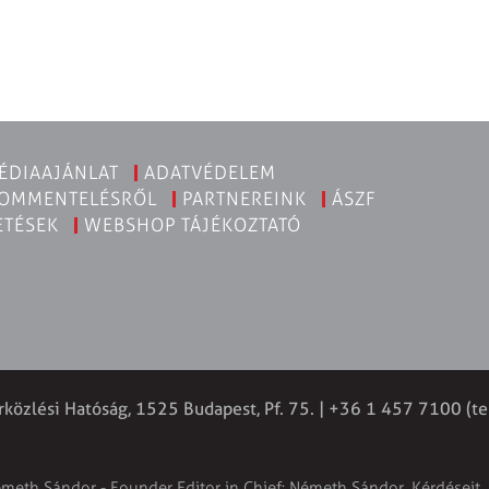
ÉDIAAJÁNLAT
ADATVÉDELEM
KOMMENTELÉSRŐL
PARTNEREINK
ÁSZF
ETÉSEK
WEBSHOP TÁJÉKOZTATÓ
rközlési Hatóság, 1525 Budapest, Pf. 75. | +36 1 457 7100 (te
émeth Sándor - Founder Editor in Chief: Németh Sándor. Kérdéseit, 