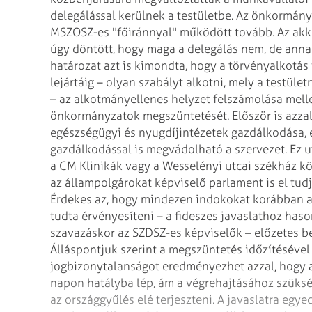
delegálással kerülnek a testületbe. Az önkormány
MSZOSZ-es "főiránnyal" működött tovább. Az
akko
úgy döntött, hogy maga a
delegálás nem, de annak
határozat azt is
kimondta, hogy a törvényalkotás 
lejártáig – olyan szabályt alkotni, mely a testüle
– az alkotmányellenes helyzet felszámolása melle
önkormányzatok megszüntetését. Először is azzal
egészségügyi és nyugdíjintézetek
gazdálkodása, e
gazdálkodással is
megvádolható a szervezet. Ez u
a CM Klinikák vagy a Wesselényi utcai székház kö
az állampolgárokat képviselő parlament is el tudja
Érdekes az, hogy mindezen indokokat korábban
a
tudta érvényesíteni – a fideszes
javaslathoz hason
szavazáskor
az SZDSZ-es képviselők – előzetes b
Álláspontjuk szerint a megszüntetés időzítésével
jogbizonytalanságot eredményezhet azzal, hogy a
napon hatályba lép, ám a végrehajtásához szüks
az országgyűlés elé terjeszteni. A
javaslatra egye