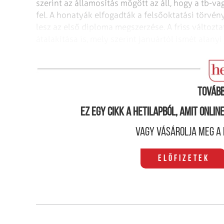
szerint az államosítás
mögött az áll, hogy a tb-va
fel.
A honatyák elfogadták a felsőoktatási törvény
lesz az első diploma megszerzése. A friss változt
átalakítása is, mely szerint januártól
ismét alanyi 
Pepita szakszervezeti front
Tovább
Ez egy cikk a hetilapból, amit onli
Vagy vásárolja meg a 
Előfizetek