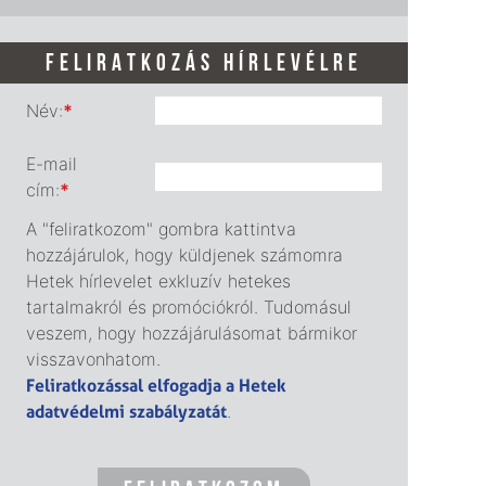
FELIRATKOZÁS HÍRLEVÉLRE
Név:
*
E-mail
cím:
*
A "feliratkozom" gombra kattintva
hozzájárulok, hogy küldjenek számomra
Hetek hírlevelet exkluzív hetekes
tartalmakról és promóciókról. Tudomásul
veszem, hogy hozzájárulásomat bármikor
visszavonhatom.
Feliratkozással elfogadja a Hetek
adatvédelmi szabályzatát
.