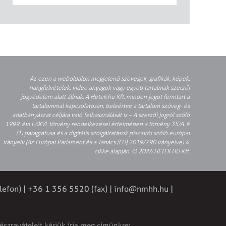
Az ezen a weboldalon megjelenő szövegek, grafikák, képek,
hangfelvételek, video anyagok vagy egyéb tartalmak szerzői
jogvédelem alatt állnak. A Hetek.hu Kft. minden jogot fenntart a
tartalommal kapcsolatosan, beleértve a tartalom szöveg- és
adatbányászat céljára való felhasználását is – A szerzői jogról szóló
1999. évi LXXVI. törvény rendelkezései értelmében a törvény 35/A. §
(1) paragrafusa és a digitális szolgáltatások piacairól szóló európai
irányelv (Az Európai Parlament és a Tanács (EU) 2019/790 Irányelve) 4.
cikke alapján. © 2026 HETEK.HU Kft.
lefon) | +36 1 356 5520 (fax) |
info@nmhh.hu
|
észrevételeit kérjük írja meg címünkre: