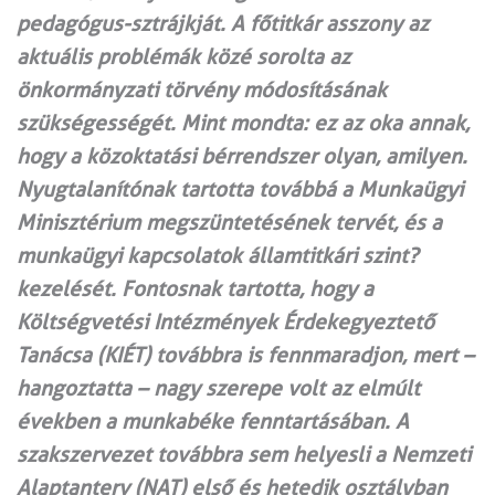
pedagógus-sztrájkját. A főtitkár asszony az
aktuális problémák közé sorolta az
önkormányzati törvény módosításának
szükségességét. Mint mondta: ez az oka annak,
hogy a közoktatási bérrendszer olyan, amilyen.
Nyugtalanítónak tartotta továbbá a Munkaügyi
Minisztérium megszüntetésének tervét, és a
munkaügyi kapcsolatok államtitkári szint?
kezelését. Fontosnak tartotta, hogy a
Költségvetési Intézmények Érdekegyeztető
Tanácsa (KIÉT) továbbra is fennmaradjon, mert –
hangoztatta – nagy szerepe volt az elmúlt
években a munkabéke fenntartásában. A
szakszervezet továbbra sem helyesli a Nemzeti
Alaptanterv (NAT) első és hetedik osztályban