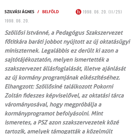
SZILVÁSI ÁGNES
/
BELFÖLD
1998. 06. 20. (II/25)
1998. 06. 20.
Szöllősi Istvánné, a Pedagógus Szakszervezet
főtitkára baráti jobbot nyújtott az új oktatásügyi
miniszternek. Legalábbis ez derült ki azon a
sajtótájékoztatón, melyen ismertették a
szakszervezet állásfoglalását, illetve ajánlását
az új kormány programjának elkészítéséhez.
Elhangzott: Szöllősiné találkozott Pokorni
Zoltán fideszes képviselővel, az oktatási tárca
várományosával, hogy megpróbálja a
kormányprogramot befolyásolni. Mint
ismeretes, a PSZ azon szakszervezetek közé
tartozik, amelyek támogatták a közelmúlt