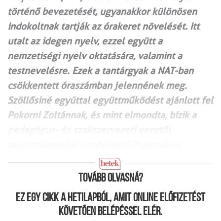
történő bevezetését, ugyanakkor különösen
indokoltnak tartják az órakeret növelését. Itt
utalt az idegen nyelv, ezzel együtt a
nemzetiségi nyelv oktatására, valamint a
testnevelésre. Ezek a tantárgyak a NAT-ban
csökkentett óraszámban jelennének meg.
Szöllősiné egyúttal együttműködést ajánlott fel
Pokorni Zoltánnak, és mint elmondta, bízik a
pedagógus- és szakszervezeti vezetői
tapasztalatokkal rendelkező Pokorniban.
Tovább olvasná?
Ez egy cikk a hetilapból, amit online előfizetést
követően belépéssel elér.