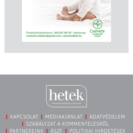
KAPCSOLAT
MÉDIAAJÁNLAT
ADATVÉDELEM
SZABÁLYZAT A KOMMENTELÉSRŐL
PARTNEREINK
ÁSZF
POLITIKAI HIRDETÉSEK