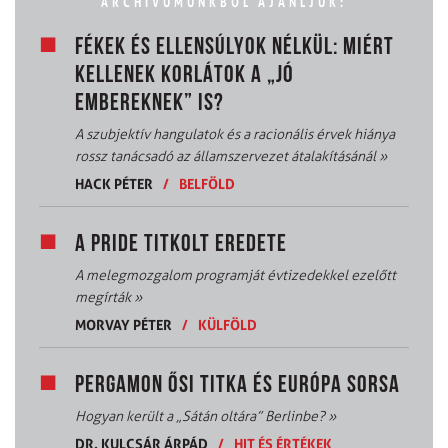
ARCHÍVUMUNKBÓL AJÁNLJUK:
FÉKEK ÉS ELLENSÚLYOK NÉLKÜL: MIÉRT
KELLENEK KORLÁTOK A „JÓ
EMBEREKNEK” IS?
A szubjektív hangulatok és a racionális érvek hiánya
rossz tanácsadó az államszervezet átalakításánál
»
HACK PÉTER
/
BELFÖLD
A PRIDE TITKOLT EREDETE
A melegmozgalom programját évtizedekkel ezelőtt
megírták
»
MORVAY PÉTER
/
KÜLFÖLD
PERGAMON ŐSI TITKA ÉS EURÓPA SORSA
Hogyan került a „Sátán oltára” Berlinbe?
»
DR. KULCSÁR ÁRPÁD
/
HIT ÉS ÉRTÉKEK