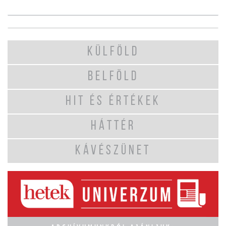
KÜLFÖLD
BELFÖLD
HIT ÉS ÉRTÉKEK
HÁTTÉR
KÁVÉSZÜNET