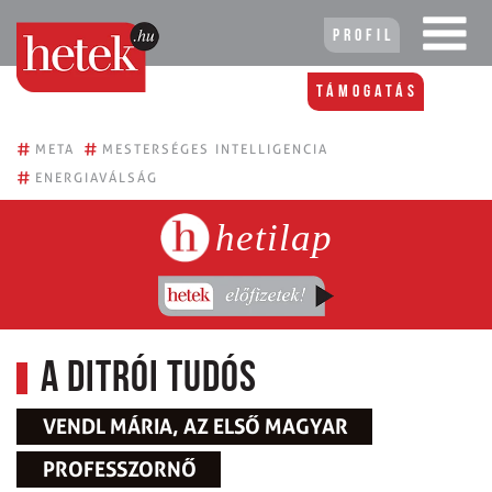
Profil
Támogatás
#
#
META
MESTERSÉGES INTELLIGENCIA
#
ENERGIAVÁLSÁG
hetilap
A ditrói tudós
VENDL MÁRIA, AZ ELSŐ MAGYAR
PROFESSZORNŐ