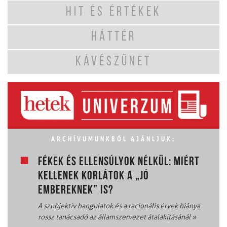
HIT ÉS ÉRTÉKEK
HÁTTÉR
KÁVÉSZÜNET
ARCHÍVUMUNKBÓL AJÁNLJUK:
FÉKEK ÉS ELLENSÚLYOK NÉLKÜL: MIÉRT
KELLENEK KORLÁTOK A „JÓ
EMBEREKNEK” IS?
A szubjektív hangulatok és a racionális érvek hiánya
rossz tanácsadó az államszervezet átalakításánál
»