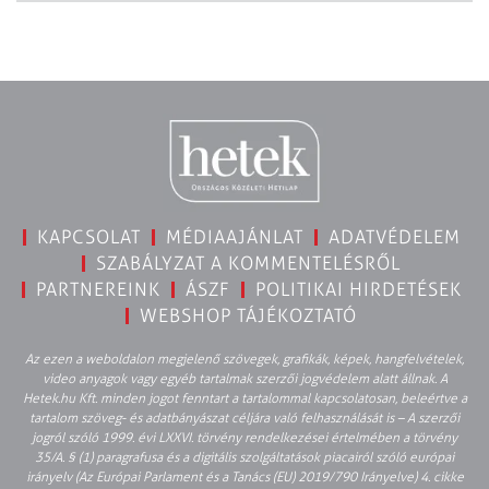
KAPCSOLAT
MÉDIAAJÁNLAT
ADATVÉDELEM
SZABÁLYZAT A KOMMENTELÉSRŐL
PARTNEREINK
ÁSZF
POLITIKAI HIRDETÉSEK
WEBSHOP TÁJÉKOZTATÓ
Az ezen a weboldalon megjelenő szövegek, grafikák, képek, hangfelvételek,
video anyagok vagy egyéb tartalmak szerzői jogvédelem alatt állnak. A
Hetek.hu Kft. minden jogot fenntart a tartalommal kapcsolatosan, beleértve a
tartalom szöveg- és adatbányászat céljára való felhasználását is – A szerzői
jogról szóló 1999. évi LXXVI. törvény rendelkezései értelmében a törvény
35/A. § (1) paragrafusa és a digitális szolgáltatások piacairól szóló európai
irányelv (Az Európai Parlament és a Tanács (EU) 2019/790 Irányelve) 4. cikke