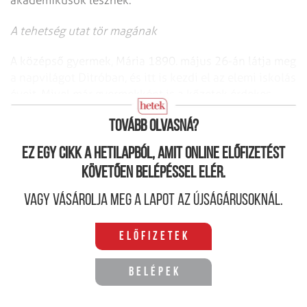
A tehetség utat tör magának
A középső gyermek, Mária 1890. május 26-án látja meg
a napvilágot Ditróban, és itt is kezdi el az elemi iskolás
éveit. Mivel már gyermekként is a kőzetek érdekes
világa vonzotta, minden bizonnyal Ditróban látta meg
Tovább olvasná?
Ez egy cikk a hetilapból, amit online előfizetést
követően belépéssel elér.
Vagy vásárolja meg a lapot az újságárusoknál.
Előfizetek
Belépek