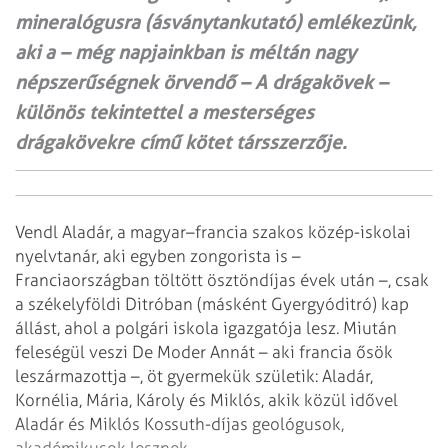
mineralógusra (ásványtankutató) emlékezünk,
aki a – még napjainkban is méltán nagy
népszerűségnek örvendő – A drága­kövek –
különös tekintettel a mesterséges
drágakövekre című kötet társszerzője.
Vendl Aladár, a magyar–francia szakos közép­-iskolai
nyelvtanár, aki egyben zongorista is –
Franciaországban töltött ösztöndíjas évek után –, csak
a székelyföldi Ditróban (másként Gyergyóditró) kap
állást, ahol a polgári iskola igazgatója lesz. Miután
feleségül veszi De Moder Annát – aki francia ősök
leszármazottja –, öt gyermekük születik: Aladár,
Kornélia, Mária, Károly és Miklós, akik közül idővel
Aladár és Miklós Kossuth-díjas geológusok,
akadémikusok lesznek.