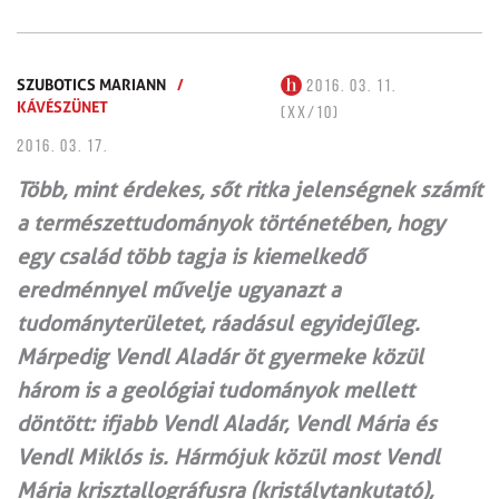
SZUBOTICS MARIANN
/
2016. 03. 11.
KÁVÉSZÜNET
(XX/10)
2016. 03. 17.
Több, mint érdekes, sőt ritka jelenségnek számít
a természettudományok történetében, hogy
egy család több tagja is kiemelkedő
eredménnyel művelje ugyanazt a
tudományterületet, ráadásul egyidejűleg.
Márpedig Vendl Aladár öt gyermeke közül
három is a geológiai tudományok mellett
döntött: ifjabb Vendl Aladár, Vendl Mária és
Vendl Miklós is. Hármójuk közül most Vendl
Mária krisztallográfusra (kristálytankutató),