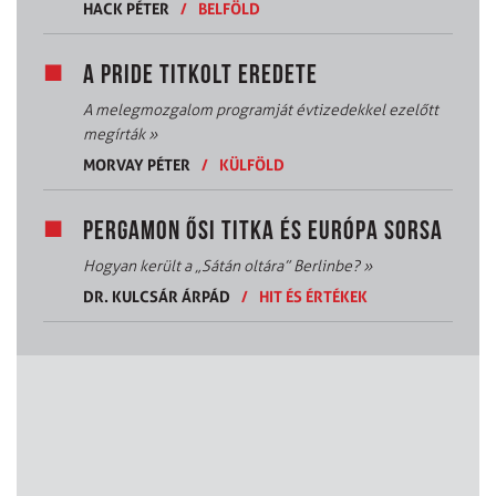
HACK PÉTER
/
BELFÖLD
A PRIDE TITKOLT EREDETE
A melegmozgalom programját évtizedekkel ezelőtt
megírták
»
MORVAY PÉTER
/
KÜLFÖLD
PERGAMON ŐSI TITKA ÉS EURÓPA SORSA
Hogyan került a „Sátán oltára” Berlinbe?
»
DR. KULCSÁR ÁRPÁD
/
HIT ÉS ÉRTÉKEK