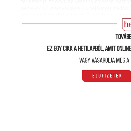
területén is. Az odúkihelyezés főleg ősszel haszn
pehelysúlyú szárnyasoknak. A bejáratott madárodúk
önteni az éjszakázó madarak ürülékét, és minden k
szedni az elhasználódott fészek­anyagot!
Tovább
Ez egy cikk a hetilapból, amit onli
Vagy vásárolja meg a 
Előfizetek