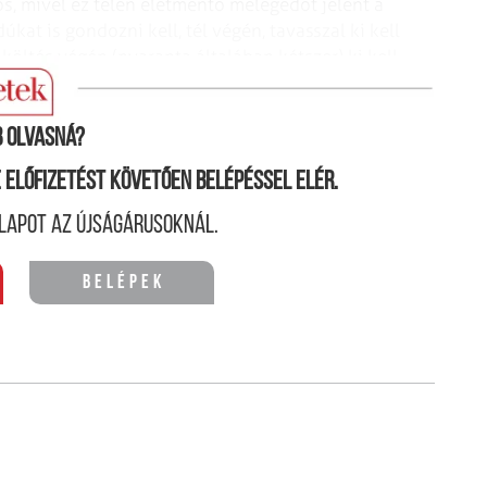
os, mivel ez télen életmentő melegedőt jelent a
at is gondozni kell, tél végén, tavasszal ki kell
öltés végén (nyaranta általában kétszer) ki kell
 olvasná?
ne előfizetést követően belépéssel elér.
lapot az újságárusoknál.
Belépek