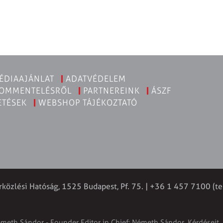
ÉDIAAJÁNLAT
ADATVÉDELEM
KOMMENTELÉSRŐL
PARTNEREINK
ÁSZF
ETÉSEK
WEBSHOP TÁJÉKOZTATÓ
rközlési Hatóság, 1525 Budapest, Pf. 75. | +36 1 457 7100 (te
émeth Sándor - Founder Editor in Chief: Németh Sándor. Kérdéseit, 