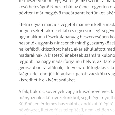
Természetvédelmi Egyesület (MME) szerint a madá
késő belevágni! Nincs tehát az évnek egyetlen ol
bővíteni már meglévő madárbarát kertünket, akárm
Etetni ugyan március végétől már nem kell a mada
hogy fészket rakni két láb és egy csőr segítségév
ugyanakkor a fészekalapanyag beszerzésében közr
hasonlók ugyanis nincsenek mindig „szárnyközelbe
hajkeféből kitisztított hajat, akár elhullajtott ma
madaraknak. A kistestű énekesek számára különös
legjobb, ha nagy madárforgalmú helyre, az itató é
gyorsabban rátalálnak, illetve az odúfoglalás sike
faágra, de tehetjük kilyukasztgatott zacskóba vag
kiszedhetik a kívánt szálakat.
A fák, bokrok, sövények vagy a kúszónövények kiv
hiányoznak a környezetünkből, segítséget nyújth
Különösen érdemes használni az odúkat új építés
növényzet, illetve friss telepítésű, nem kellően 