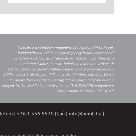
Az ezen a weboldalon megjelenő szövegek, grafikák, képek,
hangfelvételek, video anyagok vagy egyéb tartalmak szerzői
jogvédelem alatt állnak. A Hetek.hu Kft. minden jogot fenntart a
tartalommal kapcsolatosan, beleértve a tartalom szöveg- és
adatbányászat céljára való felhasználását is – A szerzői jogról szóló
1999. évi LXXVI. törvény rendelkezései értelmében a törvény 35/A. §
(1) paragrafusa és a digitális szolgáltatások piacairól szóló európai
irányelv (Az Európai Parlament és a Tanács (EU) 2019/790 Irányelve) 4.
cikke alapján. © 2026 HETEK.HU Kft.
lefon) | +36 1 356 5520 (fax) |
info@nmhh.hu
|
észrevételeit kérjük írja meg címünkre: