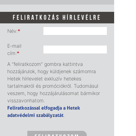
FELIRATKOZÁS HÍRLEVÉLRE
Név:
*
E-mail
cím:
*
A "feliratkozom" gombra kattintva
hozzájárulok, hogy küldjenek számomra
Hetek hírlevelet exkluzív hetekes
tartalmakról és promóciókról. Tudomásul
veszem, hogy hozzájárulásomat bármikor
visszavonhatom.
Feliratkozással elfogadja a Hetek
adatvédelmi szabályzatát
.