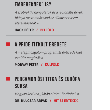
EMBEREKNEK” IS?
A szubjektív hangulatok és a racionális érvek
hiánya rossz tanácsadó az államszervezet
átalakításánál
»
HACK PÉTER
/
BELFÖLD
A PRIDE TITKOLT EREDETE
A melegmozgalom programját évtizedekkel
ezelőtt megírták
»
MORVAY PÉTER
/
KÜLFÖLD
PERGAMON ŐSI TITKA ÉS EURÓPA
SORSA
Hogyan került a „Sátán oltára” Berlinbe?
»
DR. KULCSÁR ÁRPÁD
/
HIT ÉS ÉRTÉKEK