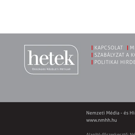
KAPCSOLAT
M
SZABÁLYZAT A 
POLITIKAI HIRD
Nemzeti Média - és Hí
www.nmhh.hu
Alapító-főszerkesztő: N