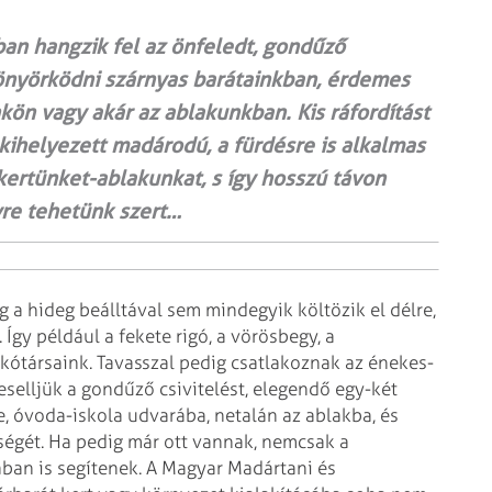
an hangzik fel az önfeledt, gondűző
önyörködni szárnyas barátainkban, érdemes
kön vagy akár az ablakunkban. Kis ráfordítást
kihelyezett madárodú, a fürdésre is alkalmas
kertünket-ablakunkat, s így hosszú távon
yre tehetünk szert…
a hideg beálltával sem mindegyik költözik el délre,
 Így például a fekete rigó, a vörösbegy, a
lakótársaink. Tavasszal pedig csatlakoznak az énekes-
veselljük a gondűző csivitelést, elegendő egy-két
be, óvoda-iskola udvarába, netalán az ablakba, és
lségét. Ha pedig már ott vannak, nemcsak a
ban is segítenek. A Magyar Madártani és