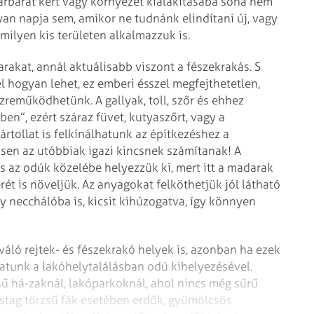
rbarát kert vagy környezet kialakításába soha nem
yan napja sem, amikor ne tudnánk elindítani új, vagy
ilyen kis területen alkalmazzuk is.
rakat, annál aktuálisabb viszont a fészekrakás. S
el hogyan lehet, ez emberi ésszel megfejthetetlen,
eműködhetünk. A gallyak, toll, szőr és ehhez
n”, ezért száraz füvet, kutyaszőrt, vagy a
dártollat is felkínálhatunk az építkezéshez a
en az utóbbiak igazi kincsnek számítanak! A
s az odúk közelébe helyezzük ki, mert itt a madarak
rét is növeljük. Az anyagokat felköthetjük jól látható
y necchálóba is, kicsit kihúzogatva, így könnyen
áló rejtek- és fészekrakó helyek is, azonban ha ezek
atunk a lakóhelytalálásban odú kihelyezésével.
ű há-zaknál, lakóparkoknál, ahol nincs még sűrű
vastag törzsű fák esetében erdők, gyümölcsös