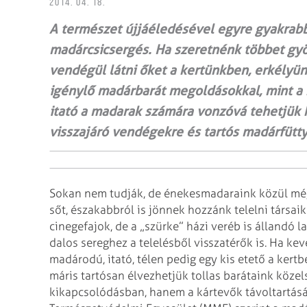
2014. 04. 18.
A természet újjáéledésével egyre gyakrabb
madárcsicsergés. Ha szeretnénk többet gy
vendégül látni őket a kertünkben, erkélyün
igénylő madárbarát megoldásokkal, mint a 
itató a madarak számára vonzóvá tehetjük 
visszajáró vendégekre és tartós madárfütt
Sokan nem tudják, de énekesmadaraink közül még 
sőt, északabbról is jönnek hozzánk telelni társaik.
cinegefajok, de a „szürke” házi veréb is állandó 
dalos sereghez a telelésből visszatérők is. Ha ke
madárodú, itató, télen pedig egy kis etető a kert
máris tartósan élvezhetjük tollas barátaink köze
kikapcsolódásban, hanem a kártevők távoltartásá