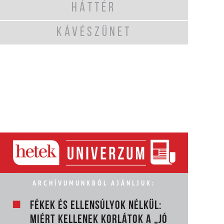
HÁTTÉR
KÁVÉSZÜNET
ARCHÍVUMUNKBÓL AJÁNLJUK:
FÉKEK ÉS ELLENSÚLYOK NÉLKÜL:
MIÉRT KELLENEK KORLÁTOK A „JÓ