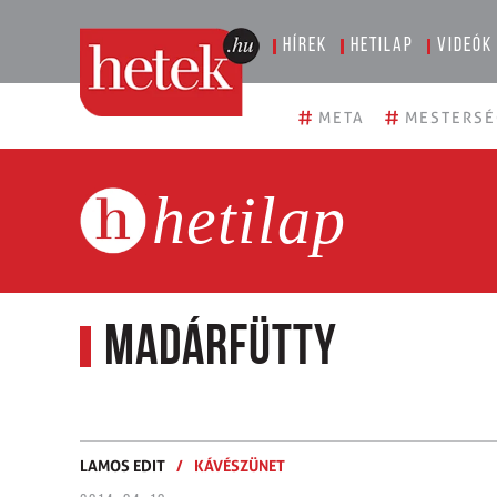
Hírek
Hetilap
Videók
#
#
META
MESTERSÉ
hetilap
Madárfütty
LAMOS EDIT
/
KÁVÉSZÜNET